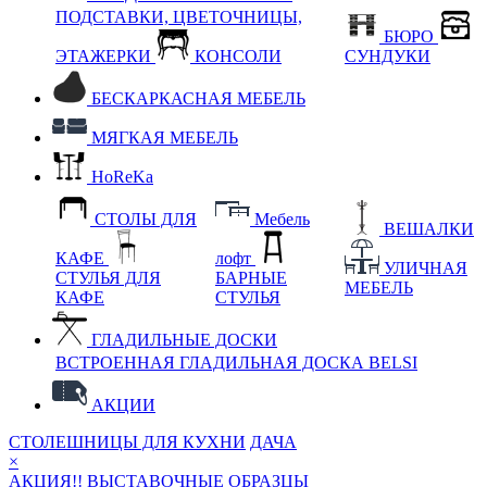
ПОДСТАВКИ, ЦВЕТОЧНИЦЫ,
БЮРО
ЭТАЖЕРКИ
КОНСОЛИ
СУНДУКИ
БЕСКАРКАСНАЯ МЕБЕЛЬ
МЯГКАЯ МЕБЕЛЬ
HoReKa
СТОЛЫ ДЛЯ
Мебель
ВЕШАЛКИ
КАФЕ
лофт
УЛИЧНАЯ
СТУЛЬЯ ДЛЯ
БАРНЫЕ
МЕБЕЛЬ
КАФЕ
СТУЛЬЯ
ГЛАДИЛЬНЫЕ ДОСКИ
ВСТРОЕННАЯ ГЛАДИЛЬНАЯ ДОСКА BELSI
АКЦИИ
СТОЛЕШНИЦЫ ДЛЯ КУХНИ
ДАЧА
×
АКЦИЯ!! ВЫСТАВОЧНЫЕ ОБРАЗЦЫ