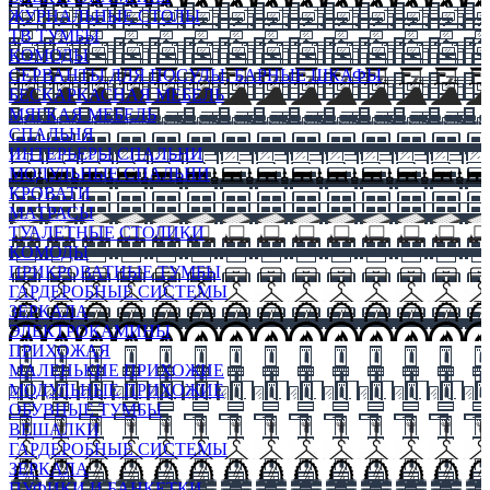
ЖУРНАЛЬНЫЕ СТОЛЫ
ТВ ТУМБЫ
КОМОДЫ
СЕРВАНТЫ ДЛЯ ПОСУДЫ, БАРНЫЕ ШКАФЫ
БЕСКАРКАСНАЯ МЕБЕЛЬ
МЯГКАЯ МЕБЕЛЬ
СПАЛЬНЯ
ИНТЕРЬЕРЫ СПАЛЬНИ
МОДУЛЬНЫЕ СПАЛЬНИ
КРОВАТИ
МАТРАСЫ
ТУАЛЕТНЫЕ СТОЛИКИ
КОМОДЫ
ПРИКРОВАТНЫЕ ТУМБЫ
ГАРДЕРОБНЫЕ СИСТЕМЫ
ЗЕРКАЛА
ЭЛЕКТРОКАМИНЫ
ПРИХОЖАЯ
МАЛЕНЬКИЕ ПРИХОЖИЕ
МОДУЛЬНЫЕ ПРИХОЖИЕ
ОБУВНЫЕ ТУМБЫ
ВЕШАЛКИ
ГАРДЕРОБНЫЕ СИСТЕМЫ
ЗЕРКАЛА
ПУФИКИ И БАНКЕТКИ