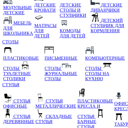
ДЕТСКИЕ
ДЕТСКИЕ
ДЕТСКИЕ
МОДУЛЬНЫЕ
КРОВАТИ
СТОЛЫ И
ДИВАНЧИКИ
ДЕТСКИЕ
СТУЛЬЧИКИ
ДЕТСКИЙ
МЕБЕЛЬ
МАТРАСЫ
СТУЛЬЧИК ДЛЯ
ДЛЯ
ДЛЯ
КОМОДЫ
КОРМЛЕНИЯ
ШКОЛЬНИКА
ДЕТЕЙ
ДЛЯ ДЕТЕЙ
СТОЛЫ
ПЛАСТИКОВЫЕ
ПИСЬМЕННЫЕ
КОМПЬЮТЕРНЫЕ
СТОЛЫ
СТОЛЫ
СТОЛЫ
ТУАЛЕТНЫЕ
ЖУРНАЛЬНЫЕ
СТОЛЫ НА
СТОЛИКИ
СТОЛЫ
КУХНЮ
СТУЛЬЯ
СТУЛЬЯ
СТУЛЬЯ
ПЛАСТИКОВЫЕ
ОФИС
ОФИСНЫЕ
МЕТАЛЛИЧЕСКИЕ
КРЕСЛА И
КРЕС
СТУЛЬЯ
СКЛАДНЫЕ
СТУЛЬЯ
ДЕРЕВЯННЫЕ
СТУЛЬЯ
БАРНЫЕ
ТАБУ
СТУЛЬЯ