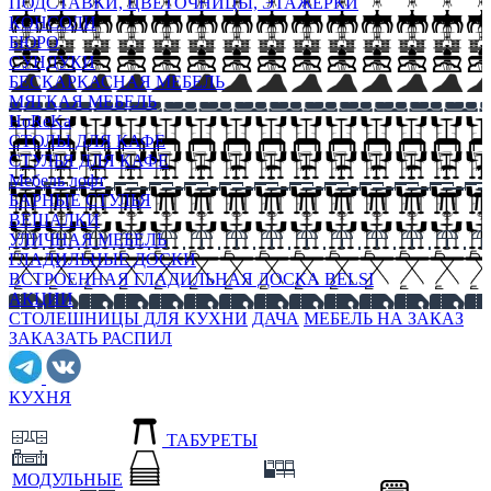
ПОДСТАВКИ, ЦВЕТОЧНИЦЫ, ЭТАЖЕРКИ
КОНСОЛИ
БЮРО
СУНДУКИ
БЕСКАРКАСНАЯ МЕБЕЛЬ
МЯГКАЯ МЕБЕЛЬ
HoReKa
СТОЛЫ ДЛЯ КАФЕ
СТУЛЬЯ ДЛЯ КАФЕ
Мебель лофт
БАРНЫЕ СТУЛЬЯ
ВЕШАЛКИ
УЛИЧНАЯ МЕБЕЛЬ
ГЛАДИЛЬНЫЕ ДОСКИ
ВСТРОЕННАЯ ГЛАДИЛЬНАЯ ДОСКА BELSI
АКЦИИ
СТОЛЕШНИЦЫ ДЛЯ КУХНИ
ДАЧА
МЕБЕЛЬ НА ЗАКАЗ
ЗАКАЗАТЬ РАСПИЛ
КУХНЯ
ТАБУРЕТЫ
МОДУЛЬНЫЕ