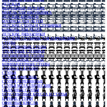
ДЕТСКАЯ
МОДУЛЬНЫЕ ДЕТСКИЕ
МЕБЕЛЬ ДЛЯ ШКОЛЬНИКА
ДЕТСКИЕ КРОВАТИ
МАТРАСЫ ДЛЯ ДЕТЕЙ
ДЕТСКИЕ СТОЛЫ И СТУЛЬЧИКИ
КОМОДЫ ДЛЯ ДЕТЕЙ
ДЕТСКИЕ ДИВАНЧИКИ
ДЕТСКИЙ СТУЛЬЧИК ДЛЯ КОРМЛЕНИЯ
СТОЛЫ
ПЛАСТИКОВЫЕ СТОЛЫ
ТУАЛЕТНЫЕ СТОЛИКИ
ПИСЬМЕННЫЕ СТОЛЫ
ЖУРНАЛЬНЫЕ СТОЛЫ
КОМПЬЮТЕРНЫЕ СТОЛЫ
СТОЛЫ НА КУХНЮ
СТУЛЬЯ
СТУЛЬЯ ОФИСНЫЕ
СТУЛЬЯ ДЕРЕВЯННЫЕ
СТУЛЬЯ МЕТАЛЛИЧЕСКИЕ
СКЛАДНЫЕ СТУЛЬЯ
ПЛАСТИКОВЫЕ КРЕСЛА И СТУЛЬЯ
БАРНЫЕ СТУЛЬЯ
ОФИСНЫЕ КРЕСЛА