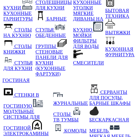
СТОЛЕШНИЦЫ
КУХОННЫЕ
КУХНИ
ДЛЯ КУХНИ
УГОЛКИ
БЫТОВАЯ
КУХОННЫЕ
МЯГКИЕ
ТЕХНИКА
ГАРНИТУРЫ
БАРНЫЕ
ДИВАНЫ НА
СТОЛЫ
СТУЛЬЯ
КУХНЮ
ВЫТЯЖКИ
НА КУХНЮ
ОБЕДЕННЫЕ
МОЙКИ
ФИЛЬТРЫ
СТОЛЫ
ГРУППЫ
ДЛЯ ВОДЫ
КУХОННАЯ
КНИЖКИ
СТЕНОВЫЕ
ФУРНИТУРА
ПАНЕЛИ ДЛЯ
СТУЛЬЯ
КУХНИ
СМЕСИТЕЛИ
ДЛЯ КУХНИ
(КУХОННЫЕ
ФАРТУКИ)
ГОСТИНАЯ
СЕРВАНТЫ
СТЕНКИ В
ДЛЯ ПОСУДЫ,
ЖУРНАЛЬНЫЕ
БАРНЫЕ ШКАФЫ
ГОСТИНУЮ
МОДУЛЬНЫЕ
СТОЛЫ
СИСТЕМЫ ДЛЯ
ТВ ТУМБЫ
БЕСКАРКАСНАЯ
ГОСТИНОЙ
КОМОДЫ
МЕБЕЛЬ
ЭЛЕКТРОКАМИНЫ
МЯГКАЯ МЕБЕЛЬ