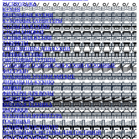
РАСПРОДАЖА
КУХНЯ
МОДУЛЬНЫЕ КУХНИ
КУХОННЫЕ ГАРНИТУРЫ
СТОЛЫ НА КУХНЮ
СТОЛЫ КНИЖКИ
СТУЛЬЯ ДЛЯ КУХНИ
ТАБУРЕТЫ
СТОЛЕШНИЦЫ ДЛЯ КУХНИ
БАРНЫЕ СТУЛЬЯ
ОБЕДЕННЫЕ ГРУППЫ
СТЕНОВЫЕ ПАНЕЛИ ДЛЯ КУХНИ (КУХОННЫЕ
ФАРТУКИ)
КУХОННЫЕ УГОЛКИ МЯГКИЕ
ДИВАНЫ НА КУХНЮ
МОЙКИ
ФИЛЬТРЫ ДЛЯ ВОДЫ
СМЕСИТЕЛИ
БЫТОВАЯ ТЕХНИКА
ВЫТЯЖКИ
КУХОННАЯ ФУРНИТУРА
ГОСТИНАЯ
СТЕНКИ В ГОСТИНУЮ
МОДУЛЬНЫЕ СИСТЕМЫ ДЛЯ ГОСТИНОЙ
ЭЛЕКТРОКАМИНЫ