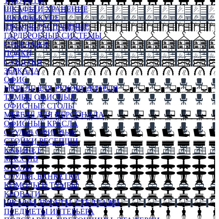
ТАБУРЕТЫ
ШКАФЫ И ХРАНЕНИЕ
ШКАФЫ-КУПЕ
ШКАФЫ-РАСПАШНЫЕ
ГАРДЕРОБНЫЕ СИСТЕМЫ
СТЕЛЛАЖИ
ПОЛКИ
СУНДУКИ
ЗЕРКАЛА
ОФИС
МЕБЕЛЬ ДЛЯ РУКОВОДИТЕЛЯ
ТУМБЫ ОФИСНЫЕ
ОФИСНЫЕ СТОЛЫ
МЕБЕЛЬ ДЛЯ ПЕРСОНАЛА
ОФИСНЫЕ КРЕСЛА
СТУЛЬЯ ОФИСНЫЕ
СТОЙКИ РЕСЕПШН
КАБИНЕТ
МАССИВ
СТОЛЫ
СТУЛЬЯ, БАНКЕТКИ
КОМОДЫ И ТУМБЫ
КРОВАТИ
ШКАФЫ, БУФЕТЫ, СТЕЛЛАЖИ
ПРЕДМЕТЫ ИНТЕРЬЕРА