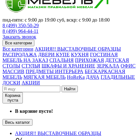
пнд-пятн: с 9:00 до 19:00 суб, вскр: с 9:00 до 18:00
8 (499) 350-50-29
8 (499) 964-44-11
Заказать звонок
Все категории
Все категории
АКЦИЯ!! ВЫСТАВОЧНЫЕ ОБРАЗЦЫ
РАСПРОДАЖА
ДВЕРИ КУПЕ
КУХНЯ
ГОСТИНАЯ
МЕБЕЛЬ НА ЗАКАЗ
СПАЛЬНЯ
ПРИХОЖАЯ
ДЕТСКАЯ
СТОЛЫ
СТУЛЬЯ
ШКАФЫ И ХРАНЕНИЕ
ЗЕРКАЛА
ОФИС
МАССИВ
ПРЕДМЕТЫ ИНТЕРЬЕРА
БЕСКАРКАСНАЯ
МЕБЕЛЬ
МЯГКАЯ МЕБЕЛЬ
HoReKa
ДАЧА
ГЛАДИЛЬНЫЕ
ДОСКИ
АКЦИИ
Найти
Корзина
пуста
В корзине пусто!
Весь каталог
АКЦИЯ!! ВЫСТАВОЧНЫЕ ОБРАЗЦЫ