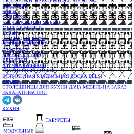
ПОДСТАВКИ, ЦВЕТОЧНИЦЫ, ЭТАЖЕРКИ
КОНСОЛИ
БЮРО
СУНДУКИ
БЕСКАРКАСНАЯ МЕБЕЛЬ
МЯГКАЯ МЕБЕЛЬ
HoReKa
СТОЛЫ ДЛЯ КАФЕ
СТУЛЬЯ ДЛЯ КАФЕ
Мебель лофт
БАРНЫЕ СТУЛЬЯ
ВЕШАЛКИ
УЛИЧНАЯ МЕБЕЛЬ
ГЛАДИЛЬНЫЕ ДОСКИ
ВСТРОЕННАЯ ГЛАДИЛЬНАЯ ДОСКА BELSI
АКЦИИ
СТОЛЕШНИЦЫ ДЛЯ КУХНИ
ДАЧА
МЕБЕЛЬ НА ЗАКАЗ
ЗАКАЗАТЬ РАСПИЛ
КУХНЯ
ТАБУРЕТЫ
МОДУЛЬНЫЕ