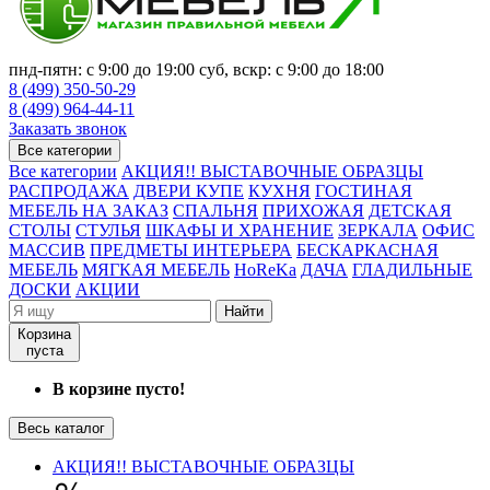
пнд-пятн: с 9:00 до 19:00 суб, вскр: с 9:00 до 18:00
8 (499) 350-50-29
8 (499) 964-44-11
Заказать звонок
Все категории
Все категории
АКЦИЯ!! ВЫСТАВОЧНЫЕ ОБРАЗЦЫ
РАСПРОДАЖА
ДВЕРИ КУПЕ
КУХНЯ
ГОСТИНАЯ
МЕБЕЛЬ НА ЗАКАЗ
СПАЛЬНЯ
ПРИХОЖАЯ
ДЕТСКАЯ
СТОЛЫ
СТУЛЬЯ
ШКАФЫ И ХРАНЕНИЕ
ЗЕРКАЛА
ОФИС
МАССИВ
ПРЕДМЕТЫ ИНТЕРЬЕРА
БЕСКАРКАСНАЯ
МЕБЕЛЬ
МЯГКАЯ МЕБЕЛЬ
HoReKa
ДАЧА
ГЛАДИЛЬНЫЕ
ДОСКИ
АКЦИИ
Найти
Корзина
пуста
В корзине пусто!
Весь каталог
АКЦИЯ!! ВЫСТАВОЧНЫЕ ОБРАЗЦЫ