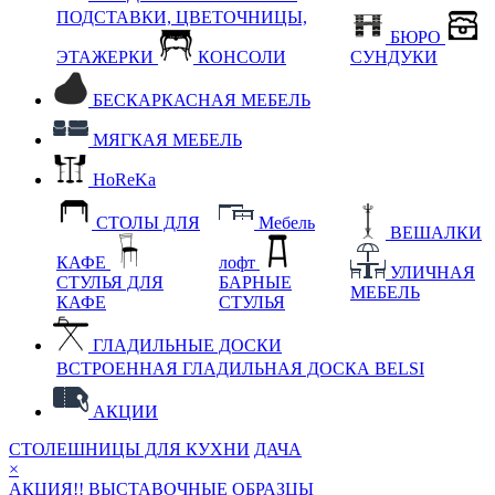
ПОДСТАВКИ, ЦВЕТОЧНИЦЫ,
БЮРО
ЭТАЖЕРКИ
КОНСОЛИ
СУНДУКИ
БЕСКАРКАСНАЯ МЕБЕЛЬ
МЯГКАЯ МЕБЕЛЬ
HoReKa
СТОЛЫ ДЛЯ
Мебель
ВЕШАЛКИ
КАФЕ
лофт
УЛИЧНАЯ
СТУЛЬЯ ДЛЯ
БАРНЫЕ
МЕБЕЛЬ
КАФЕ
СТУЛЬЯ
ГЛАДИЛЬНЫЕ ДОСКИ
ВСТРОЕННАЯ ГЛАДИЛЬНАЯ ДОСКА BELSI
АКЦИИ
СТОЛЕШНИЦЫ ДЛЯ КУХНИ
ДАЧА
×
АКЦИЯ!! ВЫСТАВОЧНЫЕ ОБРАЗЦЫ