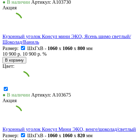
● В наличии
Артикул: А103730
Акция
Кухонный уголок Консул мини ЭКО, Ясень шимо светлый/
Шоколад/Ваниль
Размер:
ШxГxВ -
1060
x
1060
x
800
мм
10 900 р.
10 900 р.
%
В корзину
Цвет:
● В наличии
Артикул: А103675
Акция
Кухонный уголок Консул Мини ЭКО, венге/шоколад/светлый
Размер:
ШxГxВ -
1060
x
1060
x
820
мм