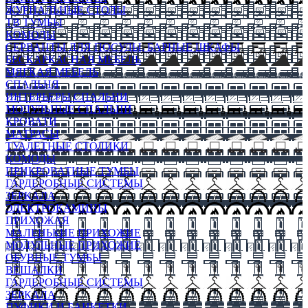
ЖУРНАЛЬНЫЕ СТОЛЫ
ТВ ТУМБЫ
КОМОДЫ
СЕРВАНТЫ ДЛЯ ПОСУДЫ, БАРНЫЕ ШКАФЫ
БЕСКАРКАСНАЯ МЕБЕЛЬ
МЯГКАЯ МЕБЕЛЬ
СПАЛЬНЯ
ИНТЕРЬЕРЫ СПАЛЬНИ
МОДУЛЬНЫЕ СПАЛЬНИ
КРОВАТИ
МАТРАСЫ
ТУАЛЕТНЫЕ СТОЛИКИ
КОМОДЫ
ПРИКРОВАТНЫЕ ТУМБЫ
ГАРДЕРОБНЫЕ СИСТЕМЫ
ЗЕРКАЛА
ЭЛЕКТРОКАМИНЫ
ПРИХОЖАЯ
МАЛЕНЬКИЕ ПРИХОЖИЕ
МОДУЛЬНЫЕ ПРИХОЖИЕ
ОБУВНЫЕ ТУМБЫ
ВЕШАЛКИ
ГАРДЕРОБНЫЕ СИСТЕМЫ
ЗЕРКАЛА
ПУФИКИ И БАНКЕТКИ