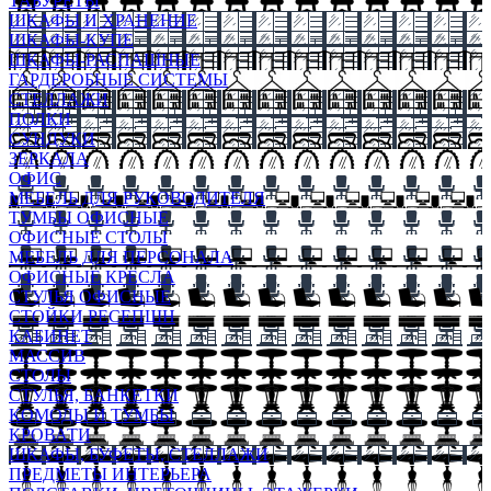
ТАБУРЕТЫ
ШКАФЫ И ХРАНЕНИЕ
ШКАФЫ-КУПЕ
ШКАФЫ-РАСПАШНЫЕ
ГАРДЕРОБНЫЕ СИСТЕМЫ
СТЕЛЛАЖИ
ПОЛКИ
СУНДУКИ
ЗЕРКАЛА
ОФИС
МЕБЕЛЬ ДЛЯ РУКОВОДИТЕЛЯ
ТУМБЫ ОФИСНЫЕ
ОФИСНЫЕ СТОЛЫ
МЕБЕЛЬ ДЛЯ ПЕРСОНАЛА
ОФИСНЫЕ КРЕСЛА
СТУЛЬЯ ОФИСНЫЕ
СТОЙКИ РЕСЕПШН
КАБИНЕТ
МАССИВ
СТОЛЫ
СТУЛЬЯ, БАНКЕТКИ
КОМОДЫ И ТУМБЫ
КРОВАТИ
ШКАФЫ, БУФЕТЫ, СТЕЛЛАЖИ
ПРЕДМЕТЫ ИНТЕРЬЕРА