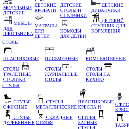
ДЕТСКИЕ
ДЕТСКИЕ
ДЕТСКИЕ
МОДУЛЬНЫЕ
КРОВАТИ
СТОЛЫ И
ДИВАНЧИКИ
ДЕТСКИЕ
СТУЛЬЧИКИ
ДЕТСКИЙ
МЕБЕЛЬ
МАТРАСЫ
СТУЛЬЧИК ДЛЯ
ДЛЯ
ДЛЯ
КОМОДЫ
КОРМЛЕНИЯ
ШКОЛЬНИКА
ДЕТЕЙ
ДЛЯ ДЕТЕЙ
СТОЛЫ
ПЛАСТИКОВЫЕ
ПИСЬМЕННЫЕ
КОМПЬЮТЕРНЫЕ
СТОЛЫ
СТОЛЫ
СТОЛЫ
ТУАЛЕТНЫЕ
ЖУРНАЛЬНЫЕ
СТОЛЫ НА
СТОЛИКИ
СТОЛЫ
КУХНЮ
СТУЛЬЯ
СТУЛЬЯ
СТУЛЬЯ
ПЛАСТИКОВЫЕ
ОФИС
ОФИСНЫЕ
МЕТАЛЛИЧЕСКИЕ
КРЕСЛА И
КРЕС
СТУЛЬЯ
СКЛАДНЫЕ
СТУЛЬЯ
ДЕРЕВЯННЫЕ
СТУЛЬЯ
БАРНЫЕ
ТАБУ
СТУЛЬЯ