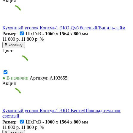
Акция
Кухонный уголок Консул-1 ЭКО Дуб беленый/Ваниль-лайм
Размер:
ШxГxВ -
1060
x
1564
x
800
мм
11 800 р.
11 800 р.
%
В корзину
Цвет:
● В наличии
Артикул: А103655
Акция
Кухонный уголок Консул-1 ЭКО Венге/Шоколад тем-шок
светлый
Размер:
ШxГxВ -
1060
x
1564
x
800
мм
11 800 р.
11 800 р.
%