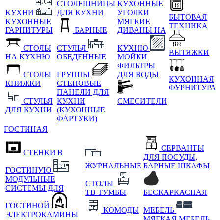
СТОЛЕШНИЦЫ
КУХОННЫЕ
КУХНИ
ДЛЯ КУХНИ
УГОЛКИ
БЫТОВАЯ
КУХОННЫЕ
МЯГКИЕ
ТЕХНИКА
ГАРНИТУРЫ
БАРНЫЕ
ДИВАНЫ НА
СТОЛЫ
СТУЛЬЯ
КУХНЮ
ВЫТЯЖКИ
НА КУХНЮ
ОБЕДЕННЫЕ
МОЙКИ
ФИЛЬТРЫ
СТОЛЫ
ГРУППЫ
ДЛЯ ВОДЫ
КУХОННАЯ
КНИЖКИ
СТЕНОВЫЕ
ФУРНИТУРА
ПАНЕЛИ ДЛЯ
СТУЛЬЯ
КУХНИ
СМЕСИТЕЛИ
ДЛЯ КУХНИ
(КУХОННЫЕ
ФАРТУКИ)
ГОСТИНАЯ
СЕРВАНТЫ
СТЕНКИ В
ДЛЯ ПОСУДЫ,
ЖУРНАЛЬНЫЕ
БАРНЫЕ ШКАФЫ
ГОСТИНУЮ
МОДУЛЬНЫЕ
СТОЛЫ
СИСТЕМЫ ДЛЯ
ТВ ТУМБЫ
БЕСКАРКАСНАЯ
ГОСТИНОЙ
КОМОДЫ
МЕБЕЛЬ
ЭЛЕКТРОКАМИНЫ
МЯГКАЯ МЕБЕЛЬ