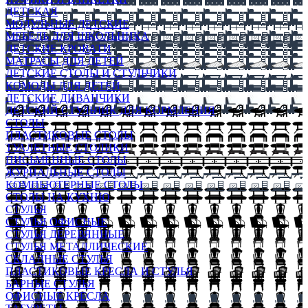
ДЕТСКАЯ
МОДУЛЬНЫЕ ДЕТСКИЕ
МЕБЕЛЬ ДЛЯ ШКОЛЬНИКА
ДЕТСКИЕ КРОВАТИ
МАТРАСЫ ДЛЯ ДЕТЕЙ
ДЕТСКИЕ СТОЛЫ И СТУЛЬЧИКИ
КОМОДЫ ДЛЯ ДЕТЕЙ
ДЕТСКИЕ ДИВАНЧИКИ
ДЕТСКИЙ СТУЛЬЧИК ДЛЯ КОРМЛЕНИЯ
СТОЛЫ
ПЛАСТИКОВЫЕ СТОЛЫ
ТУАЛЕТНЫЕ СТОЛИКИ
ПИСЬМЕННЫЕ СТОЛЫ
ЖУРНАЛЬНЫЕ СТОЛЫ
КОМПЬЮТЕРНЫЕ СТОЛЫ
СТОЛЫ НА КУХНЮ
СТУЛЬЯ
СТУЛЬЯ ОФИСНЫЕ
СТУЛЬЯ ДЕРЕВЯННЫЕ
СТУЛЬЯ МЕТАЛЛИЧЕСКИЕ
СКЛАДНЫЕ СТУЛЬЯ
ПЛАСТИКОВЫЕ КРЕСЛА И СТУЛЬЯ
БАРНЫЕ СТУЛЬЯ
ОФИСНЫЕ КРЕСЛА