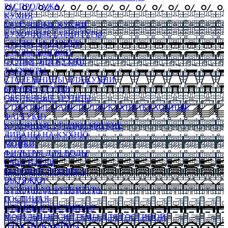
РАСПРОДАЖА
КУХНЯ
МОДУЛЬНЫЕ КУХНИ
КУХОННЫЕ ГАРНИТУРЫ
СТОЛЫ НА КУХНЮ
СТОЛЫ КНИЖКИ
СТУЛЬЯ ДЛЯ КУХНИ
ТАБУРЕТЫ
СТОЛЕШНИЦЫ ДЛЯ КУХНИ
БАРНЫЕ СТУЛЬЯ
ОБЕДЕННЫЕ ГРУППЫ
СТЕНОВЫЕ ПАНЕЛИ ДЛЯ КУХНИ (КУХОННЫЕ
ФАРТУКИ)
КУХОННЫЕ УГОЛКИ МЯГКИЕ
ДИВАНЫ НА КУХНЮ
МОЙКИ
ФИЛЬТРЫ ДЛЯ ВОДЫ
СМЕСИТЕЛИ
БЫТОВАЯ ТЕХНИКА
ВЫТЯЖКИ
КУХОННАЯ ФУРНИТУРА
ГОСТИНАЯ
СТЕНКИ В ГОСТИНУЮ
МОДУЛЬНЫЕ СИСТЕМЫ ДЛЯ ГОСТИНОЙ
ЭЛЕКТРОКАМИНЫ