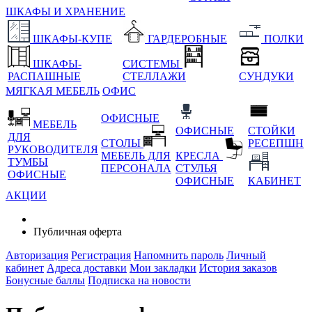
ШКАФЫ И ХРАНЕНИЕ
ШКАФЫ-КУПЕ
ГАРДЕРОБНЫЕ
ПОЛКИ
ШКАФЫ-
СИСТЕМЫ
РАСПАШНЫЕ
СТЕЛЛАЖИ
СУНДУКИ
МЯГКАЯ МЕБЕЛЬ
ОФИС
ОФИСНЫЕ
МЕБЕЛЬ
ОФИСНЫЕ
СТОЙКИ
ДЛЯ
СТОЛЫ
РЕСЕПШН
РУКОВОДИТЕЛЯ
МЕБЕЛЬ ДЛЯ
КРЕСЛА
ТУМБЫ
ПЕРСОНАЛА
СТУЛЬЯ
ОФИСНЫЕ
ОФИСНЫЕ
КАБИНЕТ
АКЦИИ
Публичная оферта
Авторизация
Регистрация
Напомнить пароль
Личный
кабинет
Адреса доставки
Мои закладки
История заказов
Бонусные баллы
Подписка на новости