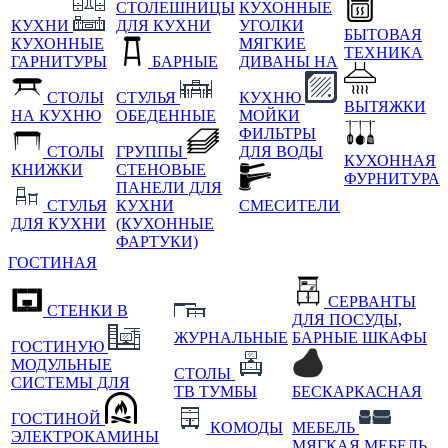
СТОЛЕШНИЦЫ
КУХОННЫЕ
КУХНИ
ДЛЯ КУХНИ
УГОЛКИ
БЫТОВАЯ
КУХОННЫЕ
МЯГКИЕ
ТЕХНИКА
ГАРНИТУРЫ
БАРНЫЕ
ДИВАНЫ НА
СТОЛЫ
СТУЛЬЯ
КУХНЮ
ВЫТЯЖКИ
НА КУХНЮ
ОБЕДЕННЫЕ
МОЙКИ
ФИЛЬТРЫ
СТОЛЫ
ГРУППЫ
ДЛЯ ВОДЫ
КУХОННАЯ
КНИЖКИ
СТЕНОВЫЕ
ФУРНИТУРА
ПАНЕЛИ ДЛЯ
СТУЛЬЯ
КУХНИ
СМЕСИТЕЛИ
ДЛЯ КУХНИ
(КУХОННЫЕ
ФАРТУКИ)
ГОСТИНАЯ
СЕРВАНТЫ
СТЕНКИ В
ДЛЯ ПОСУДЫ,
ЖУРНАЛЬНЫЕ
БАРНЫЕ ШКАФЫ
ГОСТИНУЮ
МОДУЛЬНЫЕ
СТОЛЫ
СИСТЕМЫ ДЛЯ
ТВ ТУМБЫ
БЕСКАРКАСНАЯ
ГОСТИНОЙ
КОМОДЫ
МЕБЕЛЬ
ЭЛЕКТРОКАМИНЫ
МЯГКАЯ МЕБЕЛЬ