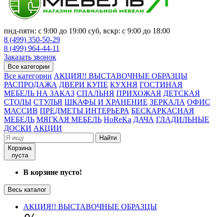
пнд-пятн: с 9:00 до 19:00 суб, вскр: с 9:00 до 18:00
8 (499) 350-50-29
8 (499) 964-44-11
Заказать звонок
Все категории
Все категории
АКЦИЯ!! ВЫСТАВОЧНЫЕ ОБРАЗЦЫ
РАСПРОДАЖА
ДВЕРИ КУПЕ
КУХНЯ
ГОСТИНАЯ
МЕБЕЛЬ НА ЗАКАЗ
СПАЛЬНЯ
ПРИХОЖАЯ
ДЕТСКАЯ
СТОЛЫ
СТУЛЬЯ
ШКАФЫ И ХРАНЕНИЕ
ЗЕРКАЛА
ОФИС
МАССИВ
ПРЕДМЕТЫ ИНТЕРЬЕРА
БЕСКАРКАСНАЯ
МЕБЕЛЬ
МЯГКАЯ МЕБЕЛЬ
HoReKa
ДАЧА
ГЛАДИЛЬНЫЕ
ДОСКИ
АКЦИИ
Найти
Корзина
пуста
В корзине пусто!
Весь каталог
АКЦИЯ!! ВЫСТАВОЧНЫЕ ОБРАЗЦЫ