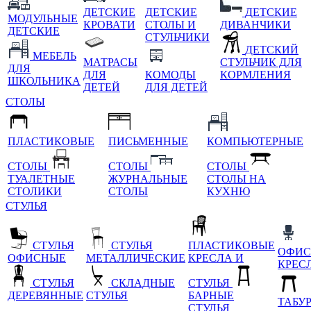
ДЕТСКИЕ
ДЕТСКИЕ
ДЕТСКИЕ
МОДУЛЬНЫЕ
КРОВАТИ
СТОЛЫ И
ДИВАНЧИКИ
ДЕТСКИЕ
СТУЛЬЧИКИ
ДЕТСКИЙ
МЕБЕЛЬ
МАТРАСЫ
СТУЛЬЧИК ДЛЯ
ДЛЯ
ДЛЯ
КОМОДЫ
КОРМЛЕНИЯ
ШКОЛЬНИКА
ДЕТЕЙ
ДЛЯ ДЕТЕЙ
СТОЛЫ
ПЛАСТИКОВЫЕ
ПИСЬМЕННЫЕ
КОМПЬЮТЕРНЫЕ
СТОЛЫ
СТОЛЫ
СТОЛЫ
ТУАЛЕТНЫЕ
ЖУРНАЛЬНЫЕ
СТОЛЫ НА
СТОЛИКИ
СТОЛЫ
КУХНЮ
СТУЛЬЯ
СТУЛЬЯ
СТУЛЬЯ
ПЛАСТИКОВЫЕ
ОФИС
ОФИСНЫЕ
МЕТАЛЛИЧЕСКИЕ
КРЕСЛА И
КРЕС
СТУЛЬЯ
СКЛАДНЫЕ
СТУЛЬЯ
ДЕРЕВЯННЫЕ
СТУЛЬЯ
БАРНЫЕ
ТАБУ
СТУЛЬЯ