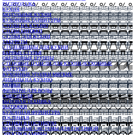
РАСПРОДАЖА
КУХНЯ
МОДУЛЬНЫЕ КУХНИ
КУХОННЫЕ ГАРНИТУРЫ
СТОЛЫ НА КУХНЮ
СТОЛЫ КНИЖКИ
СТУЛЬЯ ДЛЯ КУХНИ
ТАБУРЕТЫ
СТОЛЕШНИЦЫ ДЛЯ КУХНИ
БАРНЫЕ СТУЛЬЯ
ОБЕДЕННЫЕ ГРУППЫ
СТЕНОВЫЕ ПАНЕЛИ ДЛЯ КУХНИ (КУХОННЫЕ
ФАРТУКИ)
КУХОННЫЕ УГОЛКИ МЯГКИЕ
ДИВАНЫ НА КУХНЮ
МОЙКИ
ФИЛЬТРЫ ДЛЯ ВОДЫ
СМЕСИТЕЛИ
БЫТОВАЯ ТЕХНИКА
ВЫТЯЖКИ
КУХОННАЯ ФУРНИТУРА
ГОСТИНАЯ
СТЕНКИ В ГОСТИНУЮ
МОДУЛЬНЫЕ СИСТЕМЫ ДЛЯ ГОСТИНОЙ
ЭЛЕКТРОКАМИНЫ