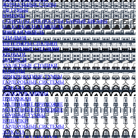
ЖУРНАЛЬНЫЕ СТОЛЫ
ТВ ТУМБЫ
КОМОДЫ
СЕРВАНТЫ ДЛЯ ПОСУДЫ, БАРНЫЕ ШКАФЫ
БЕСКАРКАСНАЯ МЕБЕЛЬ
МЯГКАЯ МЕБЕЛЬ
СПАЛЬНЯ
ИНТЕРЬЕРЫ СПАЛЬНИ
МОДУЛЬНЫЕ СПАЛЬНИ
КРОВАТИ
МАТРАСЫ
ТУАЛЕТНЫЕ СТОЛИКИ
КОМОДЫ
ПРИКРОВАТНЫЕ ТУМБЫ
ГАРДЕРОБНЫЕ СИСТЕМЫ
ЗЕРКАЛА
ЭЛЕКТРОКАМИНЫ
ПРИХОЖАЯ
МАЛЕНЬКИЕ ПРИХОЖИЕ
МОДУЛЬНЫЕ ПРИХОЖИЕ
ОБУВНЫЕ ТУМБЫ
ВЕШАЛКИ
ГАРДЕРОБНЫЕ СИСТЕМЫ
ЗЕРКАЛА
ПУФИКИ И БАНКЕТКИ