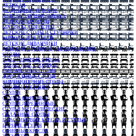
ДЕТСКАЯ
МОДУЛЬНЫЕ ДЕТСКИЕ
МЕБЕЛЬ ДЛЯ ШКОЛЬНИКА
ДЕТСКИЕ КРОВАТИ
МАТРАСЫ ДЛЯ ДЕТЕЙ
ДЕТСКИЕ СТОЛЫ И СТУЛЬЧИКИ
КОМОДЫ ДЛЯ ДЕТЕЙ
ДЕТСКИЕ ДИВАНЧИКИ
ДЕТСКИЙ СТУЛЬЧИК ДЛЯ КОРМЛЕНИЯ
СТОЛЫ
ПЛАСТИКОВЫЕ СТОЛЫ
ТУАЛЕТНЫЕ СТОЛИКИ
ПИСЬМЕННЫЕ СТОЛЫ
ЖУРНАЛЬНЫЕ СТОЛЫ
КОМПЬЮТЕРНЫЕ СТОЛЫ
СТОЛЫ НА КУХНЮ
СТУЛЬЯ
СТУЛЬЯ ОФИСНЫЕ
СТУЛЬЯ ДЕРЕВЯННЫЕ
СТУЛЬЯ МЕТАЛЛИЧЕСКИЕ
СКЛАДНЫЕ СТУЛЬЯ
ПЛАСТИКОВЫЕ КРЕСЛА И СТУЛЬЯ
БАРНЫЕ СТУЛЬЯ
ОФИСНЫЕ КРЕСЛА