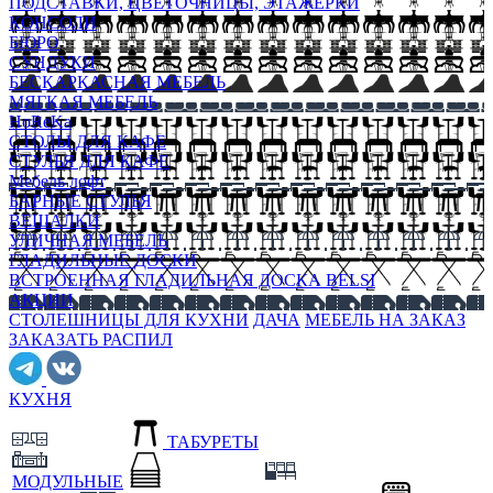
ПОДСТАВКИ, ЦВЕТОЧНИЦЫ, ЭТАЖЕРКИ
КОНСОЛИ
БЮРО
СУНДУКИ
БЕСКАРКАСНАЯ МЕБЕЛЬ
МЯГКАЯ МЕБЕЛЬ
HoReKa
СТОЛЫ ДЛЯ КАФЕ
СТУЛЬЯ ДЛЯ КАФЕ
Мебель лофт
БАРНЫЕ СТУЛЬЯ
ВЕШАЛКИ
УЛИЧНАЯ МЕБЕЛЬ
ГЛАДИЛЬНЫЕ ДОСКИ
ВСТРОЕННАЯ ГЛАДИЛЬНАЯ ДОСКА BELSI
АКЦИИ
СТОЛЕШНИЦЫ ДЛЯ КУХНИ
ДАЧА
МЕБЕЛЬ НА ЗАКАЗ
ЗАКАЗАТЬ РАСПИЛ
КУХНЯ
ТАБУРЕТЫ
МОДУЛЬНЫЕ