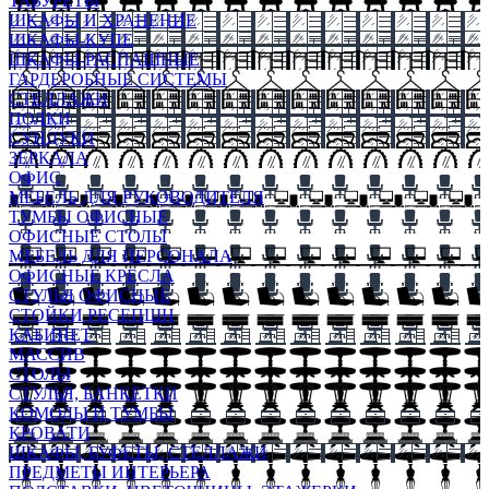
ТАБУРЕТЫ
ШКАФЫ И ХРАНЕНИЕ
ШКАФЫ-КУПЕ
ШКАФЫ-РАСПАШНЫЕ
ГАРДЕРОБНЫЕ СИСТЕМЫ
СТЕЛЛАЖИ
ПОЛКИ
СУНДУКИ
ЗЕРКАЛА
ОФИС
МЕБЕЛЬ ДЛЯ РУКОВОДИТЕЛЯ
ТУМБЫ ОФИСНЫЕ
ОФИСНЫЕ СТОЛЫ
МЕБЕЛЬ ДЛЯ ПЕРСОНАЛА
ОФИСНЫЕ КРЕСЛА
СТУЛЬЯ ОФИСНЫЕ
СТОЙКИ РЕСЕПШН
КАБИНЕТ
МАССИВ
СТОЛЫ
СТУЛЬЯ, БАНКЕТКИ
КОМОДЫ И ТУМБЫ
КРОВАТИ
ШКАФЫ, БУФЕТЫ, СТЕЛЛАЖИ
ПРЕДМЕТЫ ИНТЕРЬЕРА