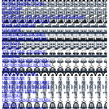
ЖУРНАЛЬНЫЕ СТОЛЫ
ТВ ТУМБЫ
КОМОДЫ
СЕРВАНТЫ ДЛЯ ПОСУДЫ, БАРНЫЕ ШКАФЫ
БЕСКАРКАСНАЯ МЕБЕЛЬ
МЯГКАЯ МЕБЕЛЬ
СПАЛЬНЯ
ИНТЕРЬЕРЫ СПАЛЬНИ
МОДУЛЬНЫЕ СПАЛЬНИ
КРОВАТИ
МАТРАСЫ
ТУАЛЕТНЫЕ СТОЛИКИ
КОМОДЫ
ПРИКРОВАТНЫЕ ТУМБЫ
ГАРДЕРОБНЫЕ СИСТЕМЫ
ЗЕРКАЛА
ЭЛЕКТРОКАМИНЫ
ПРИХОЖАЯ
МАЛЕНЬКИЕ ПРИХОЖИЕ
МОДУЛЬНЫЕ ПРИХОЖИЕ
ОБУВНЫЕ ТУМБЫ
ВЕШАЛКИ
ГАРДЕРОБНЫЕ СИСТЕМЫ
ЗЕРКАЛА
ПУФИКИ И БАНКЕТКИ