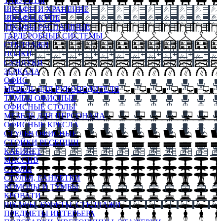
ТАБУРЕТЫ
ШКАФЫ И ХРАНЕНИЕ
ШКАФЫ-КУПЕ
ШКАФЫ-РАСПАШНЫЕ
ГАРДЕРОБНЫЕ СИСТЕМЫ
СТЕЛЛАЖИ
ПОЛКИ
СУНДУКИ
ЗЕРКАЛА
ОФИС
МЕБЕЛЬ ДЛЯ РУКОВОДИТЕЛЯ
ТУМБЫ ОФИСНЫЕ
ОФИСНЫЕ СТОЛЫ
МЕБЕЛЬ ДЛЯ ПЕРСОНАЛА
ОФИСНЫЕ КРЕСЛА
СТУЛЬЯ ОФИСНЫЕ
СТОЙКИ РЕСЕПШН
КАБИНЕТ
МАССИВ
СТОЛЫ
СТУЛЬЯ, БАНКЕТКИ
КОМОДЫ И ТУМБЫ
КРОВАТИ
ШКАФЫ, БУФЕТЫ, СТЕЛЛАЖИ
ПРЕДМЕТЫ ИНТЕРЬЕРА