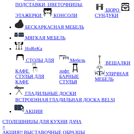
ПОДСТАВКИ, ЦВЕТОЧНИЦЫ,
БЮРО
ЭТАЖЕРКИ
КОНСОЛИ
СУНДУКИ
БЕСКАРКАСНАЯ МЕБЕЛЬ
МЯГКАЯ МЕБЕЛЬ
HoReKa
СТОЛЫ ДЛЯ
Мебель
ВЕШАЛКИ
КАФЕ
лофт
УЛИЧНАЯ
СТУЛЬЯ ДЛЯ
БАРНЫЕ
МЕБЕЛЬ
КАФЕ
СТУЛЬЯ
ГЛАДИЛЬНЫЕ ДОСКИ
ВСТРОЕННАЯ ГЛАДИЛЬНАЯ ДОСКА BELSI
АКЦИИ
СТОЛЕШНИЦЫ ДЛЯ КУХНИ
ДАЧА
×
АКЦИЯ!! ВЫСТАВОЧНЫЕ ОБРАЗЦЫ