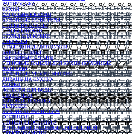
РАСПРОДАЖА
КУХНЯ
МОДУЛЬНЫЕ КУХНИ
КУХОННЫЕ ГАРНИТУРЫ
СТОЛЫ НА КУХНЮ
СТОЛЫ КНИЖКИ
СТУЛЬЯ ДЛЯ КУХНИ
ТАБУРЕТЫ
СТОЛЕШНИЦЫ ДЛЯ КУХНИ
БАРНЫЕ СТУЛЬЯ
ОБЕДЕННЫЕ ГРУППЫ
СТЕНОВЫЕ ПАНЕЛИ ДЛЯ КУХНИ (КУХОННЫЕ
ФАРТУКИ)
КУХОННЫЕ УГОЛКИ МЯГКИЕ
ДИВАНЫ НА КУХНЮ
МОЙКИ
ФИЛЬТРЫ ДЛЯ ВОДЫ
СМЕСИТЕЛИ
БЫТОВАЯ ТЕХНИКА
ВЫТЯЖКИ
КУХОННАЯ ФУРНИТУРА
ГОСТИНАЯ
СТЕНКИ В ГОСТИНУЮ
МОДУЛЬНЫЕ СИСТЕМЫ ДЛЯ ГОСТИНОЙ
ЭЛЕКТРОКАМИНЫ