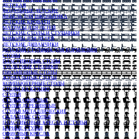
ДЕТСКАЯ
МОДУЛЬНЫЕ ДЕТСКИЕ
МЕБЕЛЬ ДЛЯ ШКОЛЬНИКА
ДЕТСКИЕ КРОВАТИ
МАТРАСЫ ДЛЯ ДЕТЕЙ
ДЕТСКИЕ СТОЛЫ И СТУЛЬЧИКИ
КОМОДЫ ДЛЯ ДЕТЕЙ
ДЕТСКИЕ ДИВАНЧИКИ
ДЕТСКИЙ СТУЛЬЧИК ДЛЯ КОРМЛЕНИЯ
СТОЛЫ
ПЛАСТИКОВЫЕ СТОЛЫ
ТУАЛЕТНЫЕ СТОЛИКИ
ПИСЬМЕННЫЕ СТОЛЫ
ЖУРНАЛЬНЫЕ СТОЛЫ
КОМПЬЮТЕРНЫЕ СТОЛЫ
СТОЛЫ НА КУХНЮ
СТУЛЬЯ
СТУЛЬЯ ОФИСНЫЕ
СТУЛЬЯ ДЕРЕВЯННЫЕ
СТУЛЬЯ МЕТАЛЛИЧЕСКИЕ
СКЛАДНЫЕ СТУЛЬЯ
ПЛАСТИКОВЫЕ КРЕСЛА И СТУЛЬЯ
БАРНЫЕ СТУЛЬЯ
ОФИСНЫЕ КРЕСЛА