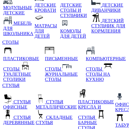
ДЕТСКИЕ
ДЕТСКИЕ
ДЕТСКИЕ
МОДУЛЬНЫЕ
КРОВАТИ
СТОЛЫ И
ДИВАНЧИКИ
ДЕТСКИЕ
СТУЛЬЧИКИ
ДЕТСКИЙ
МЕБЕЛЬ
МАТРАСЫ
СТУЛЬЧИК ДЛЯ
ДЛЯ
ДЛЯ
КОМОДЫ
КОРМЛЕНИЯ
ШКОЛЬНИКА
ДЕТЕЙ
ДЛЯ ДЕТЕЙ
СТОЛЫ
ПЛАСТИКОВЫЕ
ПИСЬМЕННЫЕ
КОМПЬЮТЕРНЫЕ
СТОЛЫ
СТОЛЫ
СТОЛЫ
ТУАЛЕТНЫЕ
ЖУРНАЛЬНЫЕ
СТОЛЫ НА
СТОЛИКИ
СТОЛЫ
КУХНЮ
СТУЛЬЯ
СТУЛЬЯ
СТУЛЬЯ
ПЛАСТИКОВЫЕ
ОФИС
ОФИСНЫЕ
МЕТАЛЛИЧЕСКИЕ
КРЕСЛА И
КРЕС
СТУЛЬЯ
СКЛАДНЫЕ
СТУЛЬЯ
ДЕРЕВЯННЫЕ
СТУЛЬЯ
БАРНЫЕ
ТАБУ
СТУЛЬЯ