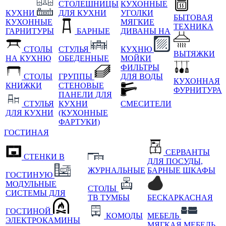
СТОЛЕШНИЦЫ
КУХОННЫЕ
КУХНИ
ДЛЯ КУХНИ
УГОЛКИ
БЫТОВАЯ
КУХОННЫЕ
МЯГКИЕ
ТЕХНИКА
ГАРНИТУРЫ
БАРНЫЕ
ДИВАНЫ НА
СТОЛЫ
СТУЛЬЯ
КУХНЮ
ВЫТЯЖКИ
НА КУХНЮ
ОБЕДЕННЫЕ
МОЙКИ
ФИЛЬТРЫ
СТОЛЫ
ГРУППЫ
ДЛЯ ВОДЫ
КУХОННАЯ
КНИЖКИ
СТЕНОВЫЕ
ФУРНИТУРА
ПАНЕЛИ ДЛЯ
СТУЛЬЯ
КУХНИ
СМЕСИТЕЛИ
ДЛЯ КУХНИ
(КУХОННЫЕ
ФАРТУКИ)
ГОСТИНАЯ
СЕРВАНТЫ
СТЕНКИ В
ДЛЯ ПОСУДЫ,
ЖУРНАЛЬНЫЕ
БАРНЫЕ ШКАФЫ
ГОСТИНУЮ
МОДУЛЬНЫЕ
СТОЛЫ
СИСТЕМЫ ДЛЯ
ТВ ТУМБЫ
БЕСКАРКАСНАЯ
ГОСТИНОЙ
КОМОДЫ
МЕБЕЛЬ
ЭЛЕКТРОКАМИНЫ
МЯГКАЯ МЕБЕЛЬ