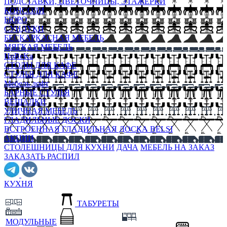
ПОДСТАВКИ, ЦВЕТОЧНИЦЫ, ЭТАЖЕРКИ
КОНСОЛИ
БЮРО
СУНДУКИ
БЕСКАРКАСНАЯ МЕБЕЛЬ
МЯГКАЯ МЕБЕЛЬ
HoReKa
СТОЛЫ ДЛЯ КАФЕ
СТУЛЬЯ ДЛЯ КАФЕ
Мебель лофт
БАРНЫЕ СТУЛЬЯ
ВЕШАЛКИ
УЛИЧНАЯ МЕБЕЛЬ
ГЛАДИЛЬНЫЕ ДОСКИ
ВСТРОЕННАЯ ГЛАДИЛЬНАЯ ДОСКА BELSI
АКЦИИ
СТОЛЕШНИЦЫ ДЛЯ КУХНИ
ДАЧА
МЕБЕЛЬ НА ЗАКАЗ
ЗАКАЗАТЬ РАСПИЛ
КУХНЯ
ТАБУРЕТЫ
МОДУЛЬНЫЕ