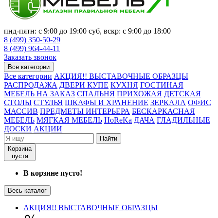
пнд-пятн: с 9:00 до 19:00 суб, вскр: с 9:00 до 18:00
8 (499) 350-50-29
8 (499) 964-44-11
Заказать звонок
Все категории
Все категории
АКЦИЯ!! ВЫСТАВОЧНЫЕ ОБРАЗЦЫ
РАСПРОДАЖА
ДВЕРИ КУПЕ
КУХНЯ
ГОСТИНАЯ
МЕБЕЛЬ НА ЗАКАЗ
СПАЛЬНЯ
ПРИХОЖАЯ
ДЕТСКАЯ
СТОЛЫ
СТУЛЬЯ
ШКАФЫ И ХРАНЕНИЕ
ЗЕРКАЛА
ОФИС
МАССИВ
ПРЕДМЕТЫ ИНТЕРЬЕРА
БЕСКАРКАСНАЯ
МЕБЕЛЬ
МЯГКАЯ МЕБЕЛЬ
HoReKa
ДАЧА
ГЛАДИЛЬНЫЕ
ДОСКИ
АКЦИИ
Найти
Корзина
пуста
В корзине пусто!
Весь каталог
АКЦИЯ!! ВЫСТАВОЧНЫЕ ОБРАЗЦЫ