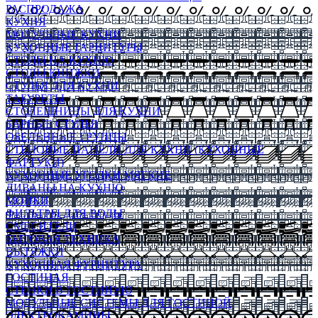
РАСПРОДАЖА
КУХНЯ
МОДУЛЬНЫЕ КУХНИ
КУХОННЫЕ ГАРНИТУРЫ
СТОЛЫ НА КУХНЮ
СТОЛЫ КНИЖКИ
СТУЛЬЯ ДЛЯ КУХНИ
ТАБУРЕТЫ
СТОЛЕШНИЦЫ ДЛЯ КУХНИ
БАРНЫЕ СТУЛЬЯ
ОБЕДЕННЫЕ ГРУППЫ
СТЕНОВЫЕ ПАНЕЛИ ДЛЯ КУХНИ (КУХОННЫЕ
ФАРТУКИ)
КУХОННЫЕ УГОЛКИ МЯГКИЕ
ДИВАНЫ НА КУХНЮ
МОЙКИ
ФИЛЬТРЫ ДЛЯ ВОДЫ
СМЕСИТЕЛИ
БЫТОВАЯ ТЕХНИКА
ВЫТЯЖКИ
КУХОННАЯ ФУРНИТУРА
ГОСТИНАЯ
СТЕНКИ В ГОСТИНУЮ
МОДУЛЬНЫЕ СИСТЕМЫ ДЛЯ ГОСТИНОЙ
ЭЛЕКТРОКАМИНЫ