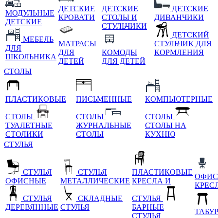
ДЕТСКИЕ
ДЕТСКИЕ
ДЕТСКИЕ
МОДУЛЬНЫЕ
КРОВАТИ
СТОЛЫ И
ДИВАНЧИКИ
ДЕТСКИЕ
СТУЛЬЧИКИ
ДЕТСКИЙ
МЕБЕЛЬ
МАТРАСЫ
СТУЛЬЧИК ДЛЯ
ДЛЯ
ДЛЯ
КОМОДЫ
КОРМЛЕНИЯ
ШКОЛЬНИКА
ДЕТЕЙ
ДЛЯ ДЕТЕЙ
СТОЛЫ
ПЛАСТИКОВЫЕ
ПИСЬМЕННЫЕ
КОМПЬЮТЕРНЫЕ
СТОЛЫ
СТОЛЫ
СТОЛЫ
ТУАЛЕТНЫЕ
ЖУРНАЛЬНЫЕ
СТОЛЫ НА
СТОЛИКИ
СТОЛЫ
КУХНЮ
СТУЛЬЯ
СТУЛЬЯ
СТУЛЬЯ
ПЛАСТИКОВЫЕ
ОФИС
ОФИСНЫЕ
МЕТАЛЛИЧЕСКИЕ
КРЕСЛА И
КРЕС
СТУЛЬЯ
СКЛАДНЫЕ
СТУЛЬЯ
ДЕРЕВЯННЫЕ
СТУЛЬЯ
БАРНЫЕ
ТАБУ
СТУЛЬЯ