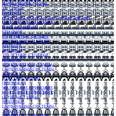
ЖУРНАЛЬНЫЕ СТОЛЫ
ТВ ТУМБЫ
КОМОДЫ
СЕРВАНТЫ ДЛЯ ПОСУДЫ, БАРНЫЕ ШКАФЫ
БЕСКАРКАСНАЯ МЕБЕЛЬ
МЯГКАЯ МЕБЕЛЬ
СПАЛЬНЯ
ИНТЕРЬЕРЫ СПАЛЬНИ
МОДУЛЬНЫЕ СПАЛЬНИ
КРОВАТИ
МАТРАСЫ
ТУАЛЕТНЫЕ СТОЛИКИ
КОМОДЫ
ПРИКРОВАТНЫЕ ТУМБЫ
ГАРДЕРОБНЫЕ СИСТЕМЫ
ЗЕРКАЛА
ЭЛЕКТРОКАМИНЫ
ПРИХОЖАЯ
МАЛЕНЬКИЕ ПРИХОЖИЕ
МОДУЛЬНЫЕ ПРИХОЖИЕ
ОБУВНЫЕ ТУМБЫ
ВЕШАЛКИ
ГАРДЕРОБНЫЕ СИСТЕМЫ
ЗЕРКАЛА
ПУФИКИ И БАНКЕТКИ