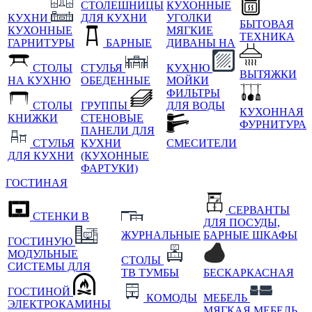
СТОЛЕШНИЦЫ
КУХОННЫЕ
КУХНИ
ДЛЯ КУХНИ
УГОЛКИ
БЫТОВАЯ
КУХОННЫЕ
МЯГКИЕ
ТЕХНИКА
ГАРНИТУРЫ
БАРНЫЕ
ДИВАНЫ НА
СТОЛЫ
СТУЛЬЯ
КУХНЮ
ВЫТЯЖКИ
НА КУХНЮ
ОБЕДЕННЫЕ
МОЙКИ
ФИЛЬТРЫ
СТОЛЫ
ГРУППЫ
ДЛЯ ВОДЫ
КУХОННАЯ
КНИЖКИ
СТЕНОВЫЕ
ФУРНИТУРА
ПАНЕЛИ ДЛЯ
СТУЛЬЯ
КУХНИ
СМЕСИТЕЛИ
ДЛЯ КУХНИ
(КУХОННЫЕ
ФАРТУКИ)
ГОСТИНАЯ
СЕРВАНТЫ
СТЕНКИ В
ДЛЯ ПОСУДЫ,
ЖУРНАЛЬНЫЕ
БАРНЫЕ ШКАФЫ
ГОСТИНУЮ
МОДУЛЬНЫЕ
СТОЛЫ
СИСТЕМЫ ДЛЯ
ТВ ТУМБЫ
БЕСКАРКАСНАЯ
ГОСТИНОЙ
КОМОДЫ
МЕБЕЛЬ
ЭЛЕКТРОКАМИНЫ
МЯГКАЯ МЕБЕЛЬ