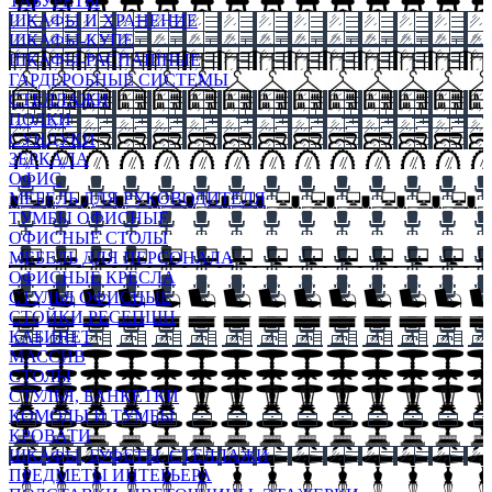
ТАБУРЕТЫ
ШКАФЫ И ХРАНЕНИЕ
ШКАФЫ-КУПЕ
ШКАФЫ-РАСПАШНЫЕ
ГАРДЕРОБНЫЕ СИСТЕМЫ
СТЕЛЛАЖИ
ПОЛКИ
СУНДУКИ
ЗЕРКАЛА
ОФИС
МЕБЕЛЬ ДЛЯ РУКОВОДИТЕЛЯ
ТУМБЫ ОФИСНЫЕ
ОФИСНЫЕ СТОЛЫ
МЕБЕЛЬ ДЛЯ ПЕРСОНАЛА
ОФИСНЫЕ КРЕСЛА
СТУЛЬЯ ОФИСНЫЕ
СТОЙКИ РЕСЕПШН
КАБИНЕТ
МАССИВ
СТОЛЫ
СТУЛЬЯ, БАНКЕТКИ
КОМОДЫ И ТУМБЫ
КРОВАТИ
ШКАФЫ, БУФЕТЫ, СТЕЛЛАЖИ
ПРЕДМЕТЫ ИНТЕРЬЕРА