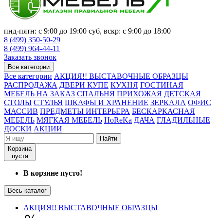
пнд-пятн: с 9:00 до 19:00 суб, вскр: с 9:00 до 18:00
8 (499) 350-50-29
8 (499) 964-44-11
Заказать звонок
Все категории
Все категории
АКЦИЯ!! ВЫСТАВОЧНЫЕ ОБРАЗЦЫ
РАСПРОДАЖА
ДВЕРИ КУПЕ
КУХНЯ
ГОСТИНАЯ
МЕБЕЛЬ НА ЗАКАЗ
СПАЛЬНЯ
ПРИХОЖАЯ
ДЕТСКАЯ
СТОЛЫ
СТУЛЬЯ
ШКАФЫ И ХРАНЕНИЕ
ЗЕРКАЛА
ОФИС
МАССИВ
ПРЕДМЕТЫ ИНТЕРЬЕРА
БЕСКАРКАСНАЯ
МЕБЕЛЬ
МЯГКАЯ МЕБЕЛЬ
HoReKa
ДАЧА
ГЛАДИЛЬНЫЕ
ДОСКИ
АКЦИИ
Найти
Корзина
пуста
В корзине пусто!
Весь каталог
АКЦИЯ!! ВЫСТАВОЧНЫЕ ОБРАЗЦЫ