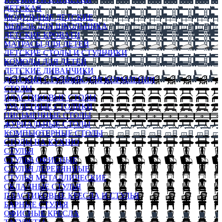
ДЕТСКАЯ
МОДУЛЬНЫЕ ДЕТСКИЕ
МЕБЕЛЬ ДЛЯ ШКОЛЬНИКА
ДЕТСКИЕ КРОВАТИ
МАТРАСЫ ДЛЯ ДЕТЕЙ
ДЕТСКИЕ СТОЛЫ И СТУЛЬЧИКИ
КОМОДЫ ДЛЯ ДЕТЕЙ
ДЕТСКИЕ ДИВАНЧИКИ
ДЕТСКИЙ СТУЛЬЧИК ДЛЯ КОРМЛЕНИЯ
СТОЛЫ
ПЛАСТИКОВЫЕ СТОЛЫ
ТУАЛЕТНЫЕ СТОЛИКИ
ПИСЬМЕННЫЕ СТОЛЫ
ЖУРНАЛЬНЫЕ СТОЛЫ
КОМПЬЮТЕРНЫЕ СТОЛЫ
СТОЛЫ НА КУХНЮ
СТУЛЬЯ
СТУЛЬЯ ОФИСНЫЕ
СТУЛЬЯ ДЕРЕВЯННЫЕ
СТУЛЬЯ МЕТАЛЛИЧЕСКИЕ
СКЛАДНЫЕ СТУЛЬЯ
ПЛАСТИКОВЫЕ КРЕСЛА И СТУЛЬЯ
БАРНЫЕ СТУЛЬЯ
ОФИСНЫЕ КРЕСЛА