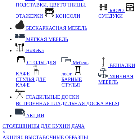
ПОДСТАВКИ, ЦВЕТОЧНИЦЫ,
БЮРО
ЭТАЖЕРКИ
КОНСОЛИ
СУНДУКИ
БЕСКАРКАСНАЯ МЕБЕЛЬ
МЯГКАЯ МЕБЕЛЬ
HoReKa
СТОЛЫ ДЛЯ
Мебель
ВЕШАЛКИ
КАФЕ
лофт
УЛИЧНАЯ
СТУЛЬЯ ДЛЯ
БАРНЫЕ
МЕБЕЛЬ
КАФЕ
СТУЛЬЯ
ГЛАДИЛЬНЫЕ ДОСКИ
ВСТРОЕННАЯ ГЛАДИЛЬНАЯ ДОСКА BELSI
АКЦИИ
СТОЛЕШНИЦЫ ДЛЯ КУХНИ
ДАЧА
×
АКЦИЯ!! ВЫСТАВОЧНЫЕ ОБРАЗЦЫ