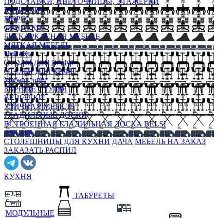
ПОДСТАВКИ, ЦВЕТОЧНИЦЫ, ЭТАЖЕРКИ
КОНСОЛИ
БЮРО
СУНДУКИ
БЕСКАРКАСНАЯ МЕБЕЛЬ
МЯГКАЯ МЕБЕЛЬ
HoReKa
СТОЛЫ ДЛЯ КАФЕ
СТУЛЬЯ ДЛЯ КАФЕ
Мебель лофт
БАРНЫЕ СТУЛЬЯ
ВЕШАЛКИ
УЛИЧНАЯ МЕБЕЛЬ
ГЛАДИЛЬНЫЕ ДОСКИ
ВСТРОЕННАЯ ГЛАДИЛЬНАЯ ДОСКА BELSI
АКЦИИ
СТОЛЕШНИЦЫ ДЛЯ КУХНИ
ДАЧА
МЕБЕЛЬ НА ЗАКАЗ
ЗАКАЗАТЬ РАСПИЛ
КУХНЯ
ТАБУРЕТЫ
МОДУЛЬНЫЕ