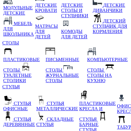
ДЕТСКИЕ
ДЕТСКИЕ
ДЕТСКИЕ
МОДУЛЬНЫЕ
КРОВАТИ
СТОЛЫ И
ДИВАНЧИКИ
ДЕТСКИЕ
СТУЛЬЧИКИ
ДЕТСКИЙ
МЕБЕЛЬ
МАТРАСЫ
СТУЛЬЧИК ДЛЯ
ДЛЯ
ДЛЯ
КОМОДЫ
КОРМЛЕНИЯ
ШКОЛЬНИКА
ДЕТЕЙ
ДЛЯ ДЕТЕЙ
СТОЛЫ
ПЛАСТИКОВЫЕ
ПИСЬМЕННЫЕ
КОМПЬЮТЕРНЫЕ
СТОЛЫ
СТОЛЫ
СТОЛЫ
ТУАЛЕТНЫЕ
ЖУРНАЛЬНЫЕ
СТОЛЫ НА
СТОЛИКИ
СТОЛЫ
КУХНЮ
СТУЛЬЯ
СТУЛЬЯ
СТУЛЬЯ
ПЛАСТИКОВЫЕ
ОФИС
ОФИСНЫЕ
МЕТАЛЛИЧЕСКИЕ
КРЕСЛА И
КРЕС
СТУЛЬЯ
СКЛАДНЫЕ
СТУЛЬЯ
ДЕРЕВЯННЫЕ
СТУЛЬЯ
БАРНЫЕ
ТАБУ
СТУЛЬЯ