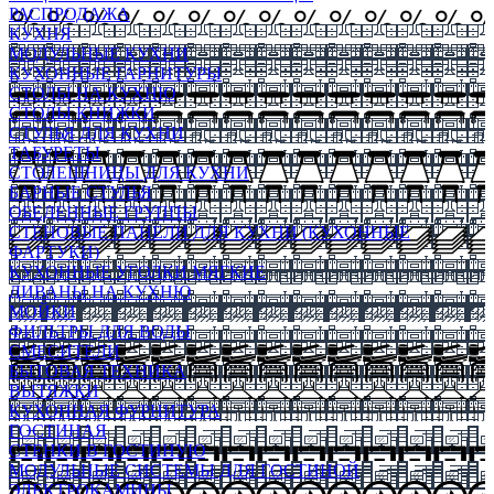
РАСПРОДАЖА
КУХНЯ
МОДУЛЬНЫЕ КУХНИ
КУХОННЫЕ ГАРНИТУРЫ
СТОЛЫ НА КУХНЮ
СТОЛЫ КНИЖКИ
СТУЛЬЯ ДЛЯ КУХНИ
ТАБУРЕТЫ
СТОЛЕШНИЦЫ ДЛЯ КУХНИ
БАРНЫЕ СТУЛЬЯ
ОБЕДЕННЫЕ ГРУППЫ
СТЕНОВЫЕ ПАНЕЛИ ДЛЯ КУХНИ (КУХОННЫЕ
ФАРТУКИ)
КУХОННЫЕ УГОЛКИ МЯГКИЕ
ДИВАНЫ НА КУХНЮ
МОЙКИ
ФИЛЬТРЫ ДЛЯ ВОДЫ
СМЕСИТЕЛИ
БЫТОВАЯ ТЕХНИКА
ВЫТЯЖКИ
КУХОННАЯ ФУРНИТУРА
ГОСТИНАЯ
СТЕНКИ В ГОСТИНУЮ
МОДУЛЬНЫЕ СИСТЕМЫ ДЛЯ ГОСТИНОЙ
ЭЛЕКТРОКАМИНЫ