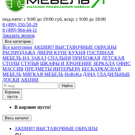
пнд-пятн: с 9:00 до 19:00 суб, вскр: с 9:00 до 18:00
8 (499) 350-50-29
8 (499) 964-44-11
Заказать звонок
Все категории
Все категории
АКЦИЯ!! ВЫСТАВОЧНЫЕ ОБРАЗЦЫ
РАСПРОДАЖА
ДВЕРИ КУПЕ
КУХНЯ
ГОСТИНАЯ
МЕБЕЛЬ НА ЗАКАЗ
СПАЛЬНЯ
ПРИХОЖАЯ
ДЕТСКАЯ
СТОЛЫ
СТУЛЬЯ
ШКАФЫ И ХРАНЕНИЕ
ЗЕРКАЛА
ОФИС
МАССИВ
ПРЕДМЕТЫ ИНТЕРЬЕРА
БЕСКАРКАСНАЯ
МЕБЕЛЬ
МЯГКАЯ МЕБЕЛЬ
HoReKa
ДАЧА
ГЛАДИЛЬНЫЕ
ДОСКИ
АКЦИИ
Найти
Корзина
пуста
В корзине пусто!
Весь каталог
АКЦИЯ!! ВЫСТАВОЧНЫЕ ОБРАЗЦЫ