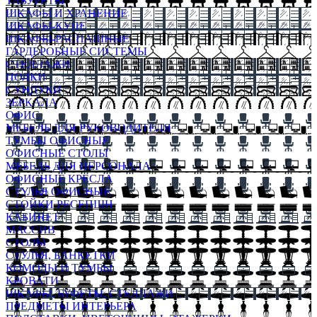
ТАБУРЕТЫ
ШКАФЫ И ХРАНЕНИЕ
ШКАФЫ-КУПЕ
ШКАФЫ-РАСПАШНЫЕ
ГАРДЕРОБНЫЕ СИСТЕМЫ
СТЕЛЛАЖИ
ПОЛКИ
СУНДУКИ
ЗЕРКАЛА
ОФИС
МЕБЕЛЬ ДЛЯ РУКОВОДИТЕЛЯ
ТУМБЫ ОФИСНЫЕ
ОФИСНЫЕ СТОЛЫ
МЕБЕЛЬ ДЛЯ ПЕРСОНАЛА
ОФИСНЫЕ КРЕСЛА
СТУЛЬЯ ОФИСНЫЕ
СТОЙКИ РЕСЕПШН
КАБИНЕТ
МАССИВ
СТОЛЫ
СТУЛЬЯ, БАНКЕТКИ
КОМОДЫ И ТУМБЫ
КРОВАТИ
ШКАФЫ, БУФЕТЫ, СТЕЛЛАЖИ
ПРЕДМЕТЫ ИНТЕРЬЕРА