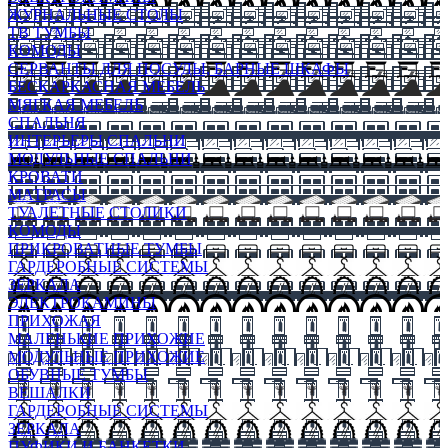
ЖУРНАЛЬНЫЕ СТОЛЫ
ТВ ТУМБЫ
КОМОДЫ
СЕРВАНТЫ ДЛЯ ПОСУДЫ, БАРНЫЕ ШКАФЫ
БЕСКАРКАСНАЯ МЕБЕЛЬ
МЯГКАЯ МЕБЕЛЬ
СПАЛЬНЯ
ИНТЕРЬЕРЫ СПАЛЬНИ
МОДУЛЬНЫЕ СПАЛЬНИ
КРОВАТИ
МАТРАСЫ
ТУАЛЕТНЫЕ СТОЛИКИ
КОМОДЫ
ПРИКРОВАТНЫЕ ТУМБЫ
ГАРДЕРОБНЫЕ СИСТЕМЫ
ЗЕРКАЛА
ЭЛЕКТРОКАМИНЫ
ПРИХОЖАЯ
МАЛЕНЬКИЕ ПРИХОЖИЕ
МОДУЛЬНЫЕ ПРИХОЖИЕ
ОБУВНЫЕ ТУМБЫ
ВЕШАЛКИ
ГАРДЕРОБНЫЕ СИСТЕМЫ
ЗЕРКАЛА
ПУФИКИ И БАНКЕТКИ