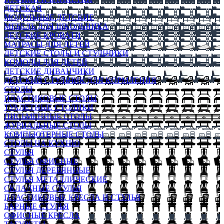
ДЕТСКАЯ
МОДУЛЬНЫЕ ДЕТСКИЕ
МЕБЕЛЬ ДЛЯ ШКОЛЬНИКА
ДЕТСКИЕ КРОВАТИ
МАТРАСЫ ДЛЯ ДЕТЕЙ
ДЕТСКИЕ СТОЛЫ И СТУЛЬЧИКИ
КОМОДЫ ДЛЯ ДЕТЕЙ
ДЕТСКИЕ ДИВАНЧИКИ
ДЕТСКИЙ СТУЛЬЧИК ДЛЯ КОРМЛЕНИЯ
СТОЛЫ
ПЛАСТИКОВЫЕ СТОЛЫ
ТУАЛЕТНЫЕ СТОЛИКИ
ПИСЬМЕННЫЕ СТОЛЫ
ЖУРНАЛЬНЫЕ СТОЛЫ
КОМПЬЮТЕРНЫЕ СТОЛЫ
СТОЛЫ НА КУХНЮ
СТУЛЬЯ
СТУЛЬЯ ОФИСНЫЕ
СТУЛЬЯ ДЕРЕВЯННЫЕ
СТУЛЬЯ МЕТАЛЛИЧЕСКИЕ
СКЛАДНЫЕ СТУЛЬЯ
ПЛАСТИКОВЫЕ КРЕСЛА И СТУЛЬЯ
БАРНЫЕ СТУЛЬЯ
ОФИСНЫЕ КРЕСЛА