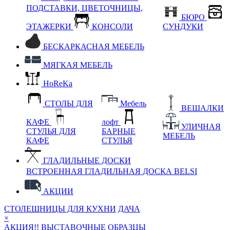
ПОДСТАВКИ, ЦВЕТОЧНИЦЫ,
БЮРО
ЭТАЖЕРКИ
КОНСОЛИ
СУНДУКИ
БЕСКАРКАСНАЯ МЕБЕЛЬ
МЯГКАЯ МЕБЕЛЬ
HoReKa
СТОЛЫ ДЛЯ
Мебель
ВЕШАЛКИ
КАФЕ
лофт
УЛИЧНАЯ
СТУЛЬЯ ДЛЯ
БАРНЫЕ
МЕБЕЛЬ
КАФЕ
СТУЛЬЯ
ГЛАДИЛЬНЫЕ ДОСКИ
ВСТРОЕННАЯ ГЛАДИЛЬНАЯ ДОСКА BELSI
АКЦИИ
СТОЛЕШНИЦЫ ДЛЯ КУХНИ
ДАЧА
×
АКЦИЯ!! ВЫСТАВОЧНЫЕ ОБРАЗЦЫ