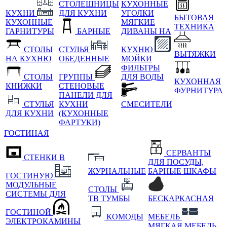
СТОЛЕШНИЦЫ
КУХОННЫЕ
КУХНИ
ДЛЯ КУХНИ
УГОЛКИ
БЫТОВАЯ
КУХОННЫЕ
МЯГКИЕ
ТЕХНИКА
ГАРНИТУРЫ
БАРНЫЕ
ДИВАНЫ НА
СТОЛЫ
СТУЛЬЯ
КУХНЮ
ВЫТЯЖКИ
НА КУХНЮ
ОБЕДЕННЫЕ
МОЙКИ
ФИЛЬТРЫ
СТОЛЫ
ГРУППЫ
ДЛЯ ВОДЫ
КУХОННАЯ
КНИЖКИ
СТЕНОВЫЕ
ФУРНИТУРА
ПАНЕЛИ ДЛЯ
СТУЛЬЯ
КУХНИ
СМЕСИТЕЛИ
ДЛЯ КУХНИ
(КУХОННЫЕ
ФАРТУКИ)
ГОСТИНАЯ
СЕРВАНТЫ
СТЕНКИ В
ДЛЯ ПОСУДЫ,
ЖУРНАЛЬНЫЕ
БАРНЫЕ ШКАФЫ
ГОСТИНУЮ
МОДУЛЬНЫЕ
СТОЛЫ
СИСТЕМЫ ДЛЯ
ТВ ТУМБЫ
БЕСКАРКАСНАЯ
ГОСТИНОЙ
КОМОДЫ
МЕБЕЛЬ
ЭЛЕКТРОКАМИНЫ
МЯГКАЯ МЕБЕЛЬ