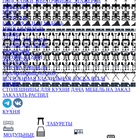
ПОДСТАВКИ, ЦВЕТОЧНИЦЫ, ЭТАЖЕРКИ
КОНСОЛИ
БЮРО
СУНДУКИ
БЕСКАРКАСНАЯ МЕБЕЛЬ
МЯГКАЯ МЕБЕЛЬ
HoReKa
СТОЛЫ ДЛЯ КАФЕ
СТУЛЬЯ ДЛЯ КАФЕ
Мебель лофт
БАРНЫЕ СТУЛЬЯ
ВЕШАЛКИ
УЛИЧНАЯ МЕБЕЛЬ
ГЛАДИЛЬНЫЕ ДОСКИ
ВСТРОЕННАЯ ГЛАДИЛЬНАЯ ДОСКА BELSI
АКЦИИ
СТОЛЕШНИЦЫ ДЛЯ КУХНИ
ДАЧА
МЕБЕЛЬ НА ЗАКАЗ
ЗАКАЗАТЬ РАСПИЛ
КУХНЯ
ТАБУРЕТЫ
МОДУЛЬНЫЕ