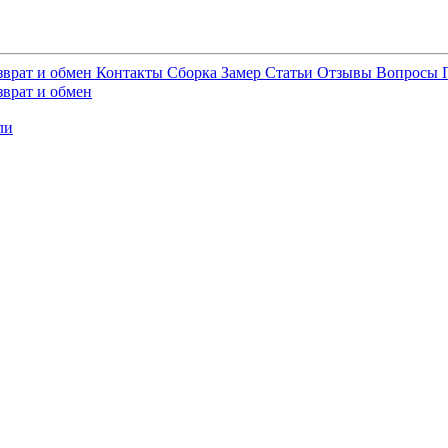
зврат и обмен
Контакты
Сборка
Замер
Статьи
Отзывы
Вопросы
зврат и обмен
ли