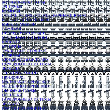
ЖУРНАЛЬНЫЕ СТОЛЫ
ТВ ТУМБЫ
КОМОДЫ
СЕРВАНТЫ ДЛЯ ПОСУДЫ, БАРНЫЕ ШКАФЫ
БЕСКАРКАСНАЯ МЕБЕЛЬ
МЯГКАЯ МЕБЕЛЬ
СПАЛЬНЯ
ИНТЕРЬЕРЫ СПАЛЬНИ
МОДУЛЬНЫЕ СПАЛЬНИ
КРОВАТИ
МАТРАСЫ
ТУАЛЕТНЫЕ СТОЛИКИ
КОМОДЫ
ПРИКРОВАТНЫЕ ТУМБЫ
ГАРДЕРОБНЫЕ СИСТЕМЫ
ЗЕРКАЛА
ЭЛЕКТРОКАМИНЫ
ПРИХОЖАЯ
МАЛЕНЬКИЕ ПРИХОЖИЕ
МОДУЛЬНЫЕ ПРИХОЖИЕ
ОБУВНЫЕ ТУМБЫ
ВЕШАЛКИ
ГАРДЕРОБНЫЕ СИСТЕМЫ
ЗЕРКАЛА
ПУФИКИ И БАНКЕТКИ