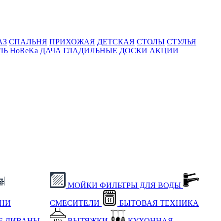
АЗ
СПАЛЬНЯ
ПРИХОЖАЯ
ДЕТСКАЯ
СТОЛЫ
СТУЛЬЯ
ЛЬ
HoReKa
ДАЧА
ГЛАДИЛЬНЫЕ ДОСКИ
АКЦИИ
МОЙКИ
ФИЛЬТРЫ ДЛЯ ВОДЫ
ХНИ
СМЕСИТЕЛИ
БЫТОВАЯ ТЕХНИКА
Е
ДИВАНЫ
ВЫТЯЖКИ
КУХОННАЯ