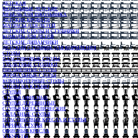
ДЕТСКАЯ
МОДУЛЬНЫЕ ДЕТСКИЕ
МЕБЕЛЬ ДЛЯ ШКОЛЬНИКА
ДЕТСКИЕ КРОВАТИ
МАТРАСЫ ДЛЯ ДЕТЕЙ
ДЕТСКИЕ СТОЛЫ И СТУЛЬЧИКИ
КОМОДЫ ДЛЯ ДЕТЕЙ
ДЕТСКИЕ ДИВАНЧИКИ
ДЕТСКИЙ СТУЛЬЧИК ДЛЯ КОРМЛЕНИЯ
СТОЛЫ
ПЛАСТИКОВЫЕ СТОЛЫ
ТУАЛЕТНЫЕ СТОЛИКИ
ПИСЬМЕННЫЕ СТОЛЫ
ЖУРНАЛЬНЫЕ СТОЛЫ
КОМПЬЮТЕРНЫЕ СТОЛЫ
СТОЛЫ НА КУХНЮ
СТУЛЬЯ
СТУЛЬЯ ОФИСНЫЕ
СТУЛЬЯ ДЕРЕВЯННЫЕ
СТУЛЬЯ МЕТАЛЛИЧЕСКИЕ
СКЛАДНЫЕ СТУЛЬЯ
ПЛАСТИКОВЫЕ КРЕСЛА И СТУЛЬЯ
БАРНЫЕ СТУЛЬЯ
ОФИСНЫЕ КРЕСЛА
ТАБУРЕТЫ