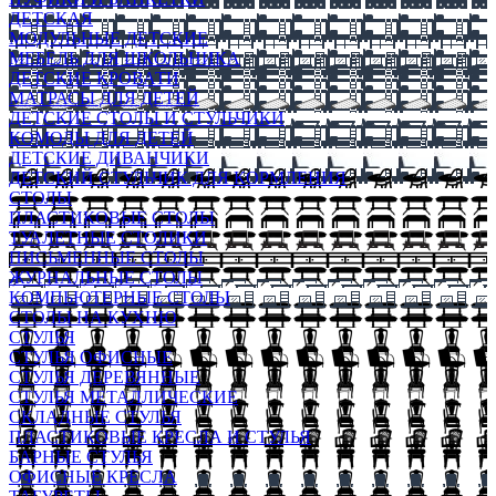
ДЕТСКАЯ
МОДУЛЬНЫЕ ДЕТСКИЕ
МЕБЕЛЬ ДЛЯ ШКОЛЬНИКА
ДЕТСКИЕ КРОВАТИ
МАТРАСЫ ДЛЯ ДЕТЕЙ
ДЕТСКИЕ СТОЛЫ И СТУЛЬЧИКИ
КОМОДЫ ДЛЯ ДЕТЕЙ
ДЕТСКИЕ ДИВАНЧИКИ
ДЕТСКИЙ СТУЛЬЧИК ДЛЯ КОРМЛЕНИЯ
СТОЛЫ
ПЛАСТИКОВЫЕ СТОЛЫ
ТУАЛЕТНЫЕ СТОЛИКИ
ПИСЬМЕННЫЕ СТОЛЫ
ЖУРНАЛЬНЫЕ СТОЛЫ
КОМПЬЮТЕРНЫЕ СТОЛЫ
СТОЛЫ НА КУХНЮ
СТУЛЬЯ
СТУЛЬЯ ОФИСНЫЕ
СТУЛЬЯ ДЕРЕВЯННЫЕ
СТУЛЬЯ МЕТАЛЛИЧЕСКИЕ
СКЛАДНЫЕ СТУЛЬЯ
ПЛАСТИКОВЫЕ КРЕСЛА И СТУЛЬЯ
БАРНЫЕ СТУЛЬЯ
ОФИСНЫЕ КРЕСЛА