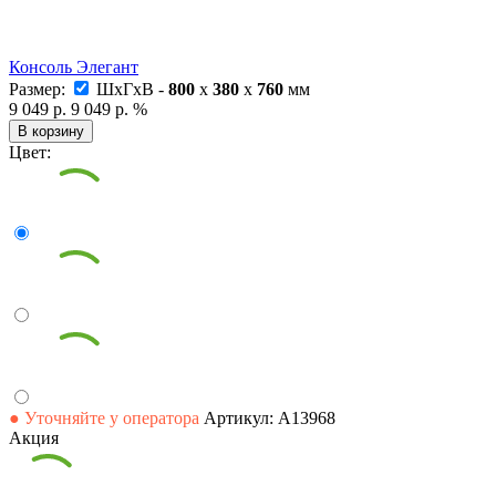
Консоль Элегант
Размер:
ШxГxВ -
800
x
380
x
760
мм
9 049 р.
9 049 р.
%
В корзину
Цвет:
● Уточняйте у оператора
Артикул: А13968
Акция