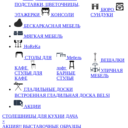
ПОДСТАВКИ, ЦВЕТОЧНИЦЫ,
БЮРО
ЭТАЖЕРКИ
КОНСОЛИ
СУНДУКИ
БЕСКАРКАСНАЯ МЕБЕЛЬ
МЯГКАЯ МЕБЕЛЬ
HoReKa
СТОЛЫ ДЛЯ
Мебель
ВЕШАЛКИ
КАФЕ
лофт
УЛИЧНАЯ
СТУЛЬЯ ДЛЯ
БАРНЫЕ
МЕБЕЛЬ
КАФЕ
СТУЛЬЯ
ГЛАДИЛЬНЫЕ ДОСКИ
ВСТРОЕННАЯ ГЛАДИЛЬНАЯ ДОСКА BELSI
АКЦИИ
СТОЛЕШНИЦЫ ДЛЯ КУХНИ
ДАЧА
×
АКЦИЯ!! ВЫСТАВОЧНЫЕ ОБРАЗЦЫ