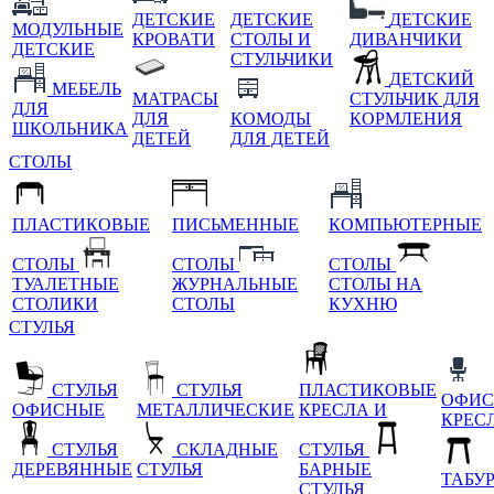
ДЕТСКИЕ
ДЕТСКИЕ
ДЕТСКИЕ
МОДУЛЬНЫЕ
КРОВАТИ
СТОЛЫ И
ДИВАНЧИКИ
ДЕТСКИЕ
СТУЛЬЧИКИ
ДЕТСКИЙ
МЕБЕЛЬ
МАТРАСЫ
СТУЛЬЧИК ДЛЯ
ДЛЯ
ДЛЯ
КОМОДЫ
КОРМЛЕНИЯ
ШКОЛЬНИКА
ДЕТЕЙ
ДЛЯ ДЕТЕЙ
СТОЛЫ
ПЛАСТИКОВЫЕ
ПИСЬМЕННЫЕ
КОМПЬЮТЕРНЫЕ
СТОЛЫ
СТОЛЫ
СТОЛЫ
ТУАЛЕТНЫЕ
ЖУРНАЛЬНЫЕ
СТОЛЫ НА
СТОЛИКИ
СТОЛЫ
КУХНЮ
СТУЛЬЯ
СТУЛЬЯ
СТУЛЬЯ
ПЛАСТИКОВЫЕ
ОФИС
ОФИСНЫЕ
МЕТАЛЛИЧЕСКИЕ
КРЕСЛА И
КРЕС
СТУЛЬЯ
СКЛАДНЫЕ
СТУЛЬЯ
ДЕРЕВЯННЫЕ
СТУЛЬЯ
БАРНЫЕ
ТАБУ
СТУЛЬЯ