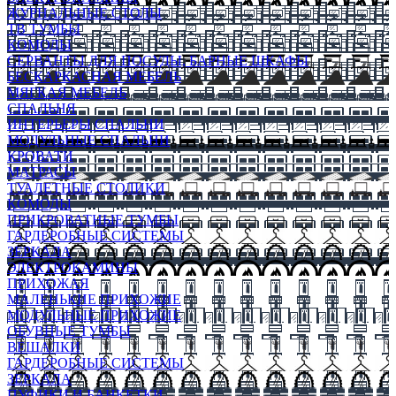
ЖУРНАЛЬНЫЕ СТОЛЫ
ТВ ТУМБЫ
КОМОДЫ
СЕРВАНТЫ ДЛЯ ПОСУДЫ, БАРНЫЕ ШКАФЫ
БЕСКАРКАСНАЯ МЕБЕЛЬ
МЯГКАЯ МЕБЕЛЬ
СПАЛЬНЯ
ИНТЕРЬЕРЫ СПАЛЬНИ
МОДУЛЬНЫЕ СПАЛЬНИ
КРОВАТИ
МАТРАСЫ
ТУАЛЕТНЫЕ СТОЛИКИ
КОМОДЫ
ПРИКРОВАТНЫЕ ТУМБЫ
ГАРДЕРОБНЫЕ СИСТЕМЫ
ЗЕРКАЛА
ЭЛЕКТРОКАМИНЫ
ПРИХОЖАЯ
МАЛЕНЬКИЕ ПРИХОЖИЕ
МОДУЛЬНЫЕ ПРИХОЖИЕ
ОБУВНЫЕ ТУМБЫ
ВЕШАЛКИ
ГАРДЕРОБНЫЕ СИСТЕМЫ
ЗЕРКАЛА
ПУФИКИ И БАНКЕТКИ