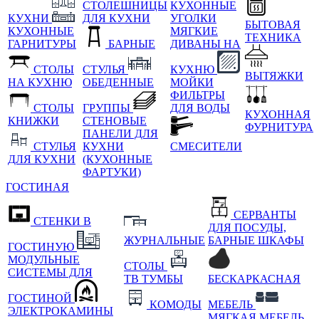
СТОЛЕШНИЦЫ
КУХОННЫЕ
КУХНИ
ДЛЯ КУХНИ
УГОЛКИ
БЫТОВАЯ
КУХОННЫЕ
МЯГКИЕ
ТЕХНИКА
ГАРНИТУРЫ
БАРНЫЕ
ДИВАНЫ НА
СТОЛЫ
СТУЛЬЯ
КУХНЮ
ВЫТЯЖКИ
НА КУХНЮ
ОБЕДЕННЫЕ
МОЙКИ
ФИЛЬТРЫ
СТОЛЫ
ГРУППЫ
ДЛЯ ВОДЫ
КУХОННАЯ
КНИЖКИ
СТЕНОВЫЕ
ФУРНИТУРА
ПАНЕЛИ ДЛЯ
СТУЛЬЯ
КУХНИ
СМЕСИТЕЛИ
ДЛЯ КУХНИ
(КУХОННЫЕ
ФАРТУКИ)
ГОСТИНАЯ
СЕРВАНТЫ
СТЕНКИ В
ДЛЯ ПОСУДЫ,
ЖУРНАЛЬНЫЕ
БАРНЫЕ ШКАФЫ
ГОСТИНУЮ
МОДУЛЬНЫЕ
СТОЛЫ
СИСТЕМЫ ДЛЯ
ТВ ТУМБЫ
БЕСКАРКАСНАЯ
ГОСТИНОЙ
КОМОДЫ
МЕБЕЛЬ
ЭЛЕКТРОКАМИНЫ
МЯГКАЯ МЕБЕЛЬ