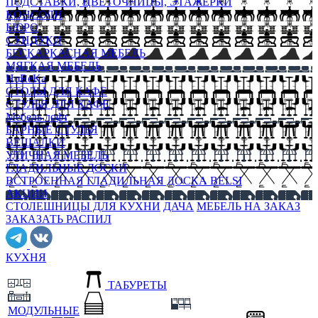
ПОДСТАВКИ, ЦВЕТОЧНИЦЫ, ЭТАЖЕРКИ
КОНСОЛИ
БЮРО
СУНДУКИ
БЕСКАРКАСНАЯ МЕБЕЛЬ
МЯГКАЯ МЕБЕЛЬ
HoReKa
СТОЛЫ ДЛЯ КАФЕ
СТУЛЬЯ ДЛЯ КАФЕ
Мебель лофт
БАРНЫЕ СТУЛЬЯ
ВЕШАЛКИ
УЛИЧНАЯ МЕБЕЛЬ
ГЛАДИЛЬНЫЕ ДОСКИ
ВСТРОЕННАЯ ГЛАДИЛЬНАЯ ДОСКА BELSI
АКЦИИ
СТОЛЕШНИЦЫ ДЛЯ КУХНИ
ДАЧА
МЕБЕЛЬ НА ЗАКАЗ
ЗАКАЗАТЬ РАСПИЛ
КУХНЯ
ТАБУРЕТЫ
МОДУЛЬНЫЕ