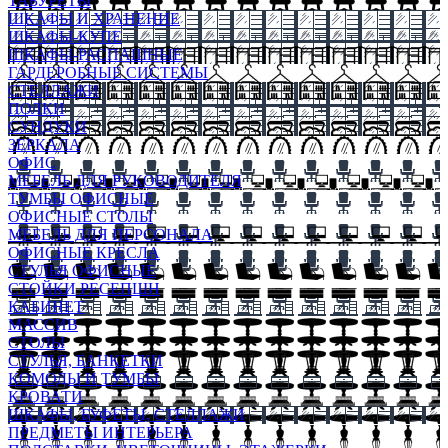
ТАБУРЕТЫ
ШКАФЫ И ХРАНЕНИЕ
ШКАФЫ-КУПЕ
ШКАФЫ-РАСПАШНЫЕ
ГАРДЕРОБНЫЕ СИСТЕМЫ
СТЕЛЛАЖИ
ПОЛКИ
СУНДУКИ
ЗЕРКАЛА
ОФИС
МЕБЕЛЬ ДЛЯ РУКОВОДИТЕЛЯ
ТУМБЫ ОФИСНЫЕ
ОФИСНЫЕ СТОЛЫ
МЕБЕЛЬ ДЛЯ ПЕРСОНАЛА
ОФИСНЫЕ КРЕСЛА
СТУЛЬЯ ОФИСНЫЕ
СТОЙКИ РЕСЕПШН
КАБИНЕТ
МАССИВ
СТОЛЫ
СТУЛЬЯ, БАНКЕТКИ
КОМОДЫ И ТУМБЫ
КРОВАТИ
ШКАФЫ, БУФЕТЫ, СТЕЛЛАЖИ
ПРЕДМЕТЫ ИНТЕРЬЕРА