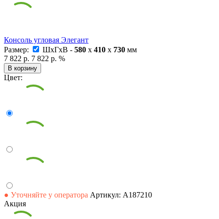
Консоль угловая Элегант
Размер:
ШxГxВ -
580
x
410
x
730
мм
7 822 р.
7 822 р.
%
В корзину
Цвет:
● Уточняйте у оператора
Артикул: А187210
Акция