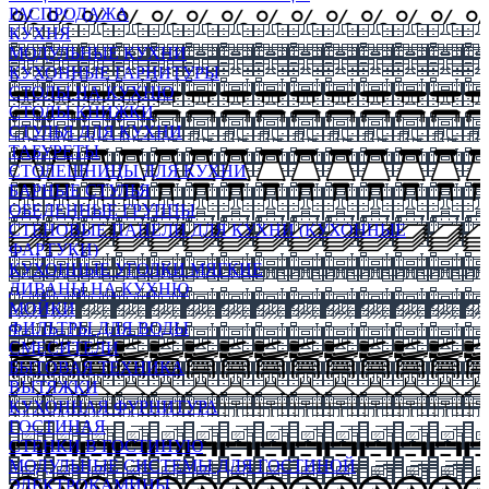
РАСПРОДАЖА
КУХНЯ
МОДУЛЬНЫЕ КУХНИ
КУХОННЫЕ ГАРНИТУРЫ
СТОЛЫ НА КУХНЮ
СТОЛЫ КНИЖКИ
СТУЛЬЯ ДЛЯ КУХНИ
ТАБУРЕТЫ
СТОЛЕШНИЦЫ ДЛЯ КУХНИ
БАРНЫЕ СТУЛЬЯ
ОБЕДЕННЫЕ ГРУППЫ
СТЕНОВЫЕ ПАНЕЛИ ДЛЯ КУХНИ (КУХОННЫЕ
ФАРТУКИ)
КУХОННЫЕ УГОЛКИ МЯГКИЕ
ДИВАНЫ НА КУХНЮ
МОЙКИ
ФИЛЬТРЫ ДЛЯ ВОДЫ
СМЕСИТЕЛИ
БЫТОВАЯ ТЕХНИКА
ВЫТЯЖКИ
КУХОННАЯ ФУРНИТУРА
ГОСТИНАЯ
СТЕНКИ В ГОСТИНУЮ
МОДУЛЬНЫЕ СИСТЕМЫ ДЛЯ ГОСТИНОЙ
ЭЛЕКТРОКАМИНЫ