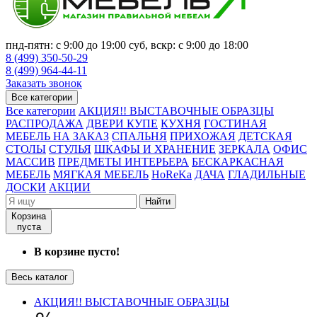
пнд-пятн: с 9:00 до 19:00 суб, вскр: с 9:00 до 18:00
8 (499) 350-50-29
8 (499) 964-44-11
Заказать звонок
Все категории
Все категории
АКЦИЯ!! ВЫСТАВОЧНЫЕ ОБРАЗЦЫ
РАСПРОДАЖА
ДВЕРИ КУПЕ
КУХНЯ
ГОСТИНАЯ
МЕБЕЛЬ НА ЗАКАЗ
СПАЛЬНЯ
ПРИХОЖАЯ
ДЕТСКАЯ
СТОЛЫ
СТУЛЬЯ
ШКАФЫ И ХРАНЕНИЕ
ЗЕРКАЛА
ОФИС
МАССИВ
ПРЕДМЕТЫ ИНТЕРЬЕРА
БЕСКАРКАСНАЯ
МЕБЕЛЬ
МЯГКАЯ МЕБЕЛЬ
HoReKa
ДАЧА
ГЛАДИЛЬНЫЕ
ДОСКИ
АКЦИИ
Найти
Корзина
пуста
В корзине пусто!
Весь каталог
АКЦИЯ!! ВЫСТАВОЧНЫЕ ОБРАЗЦЫ