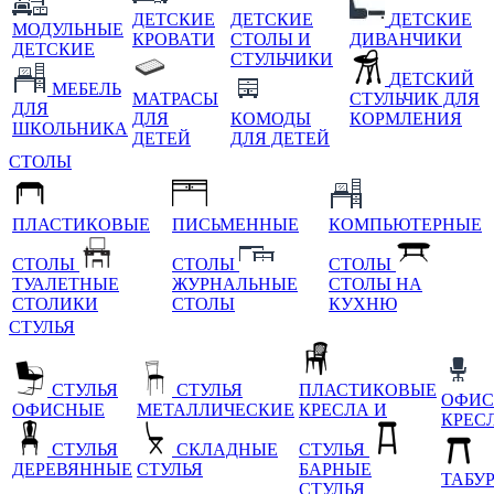
ДЕТСКИЕ
ДЕТСКИЕ
ДЕТСКИЕ
МОДУЛЬНЫЕ
КРОВАТИ
СТОЛЫ И
ДИВАНЧИКИ
ДЕТСКИЕ
СТУЛЬЧИКИ
ДЕТСКИЙ
МЕБЕЛЬ
МАТРАСЫ
СТУЛЬЧИК ДЛЯ
ДЛЯ
ДЛЯ
КОМОДЫ
КОРМЛЕНИЯ
ШКОЛЬНИКА
ДЕТЕЙ
ДЛЯ ДЕТЕЙ
СТОЛЫ
ПЛАСТИКОВЫЕ
ПИСЬМЕННЫЕ
КОМПЬЮТЕРНЫЕ
СТОЛЫ
СТОЛЫ
СТОЛЫ
ТУАЛЕТНЫЕ
ЖУРНАЛЬНЫЕ
СТОЛЫ НА
СТОЛИКИ
СТОЛЫ
КУХНЮ
СТУЛЬЯ
СТУЛЬЯ
СТУЛЬЯ
ПЛАСТИКОВЫЕ
ОФИС
ОФИСНЫЕ
МЕТАЛЛИЧЕСКИЕ
КРЕСЛА И
КРЕС
СТУЛЬЯ
СКЛАДНЫЕ
СТУЛЬЯ
ДЕРЕВЯННЫЕ
СТУЛЬЯ
БАРНЫЕ
ТАБУ
СТУЛЬЯ