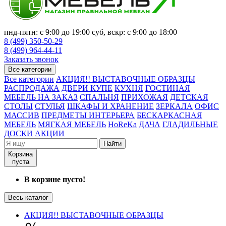
пнд-пятн: с 9:00 до 19:00 суб, вскр: с 9:00 до 18:00
8 (499) 350-50-29
8 (499) 964-44-11
Заказать звонок
Все категории
Все категории
АКЦИЯ!! ВЫСТАВОЧНЫЕ ОБРАЗЦЫ
РАСПРОДАЖА
ДВЕРИ КУПЕ
КУХНЯ
ГОСТИНАЯ
МЕБЕЛЬ НА ЗАКАЗ
СПАЛЬНЯ
ПРИХОЖАЯ
ДЕТСКАЯ
СТОЛЫ
СТУЛЬЯ
ШКАФЫ И ХРАНЕНИЕ
ЗЕРКАЛА
ОФИС
МАССИВ
ПРЕДМЕТЫ ИНТЕРЬЕРА
БЕСКАРКАСНАЯ
МЕБЕЛЬ
МЯГКАЯ МЕБЕЛЬ
HoReKa
ДАЧА
ГЛАДИЛЬНЫЕ
ДОСКИ
АКЦИИ
Найти
Корзина
пуста
В корзине пусто!
Весь каталог
АКЦИЯ!! ВЫСТАВОЧНЫЕ ОБРАЗЦЫ