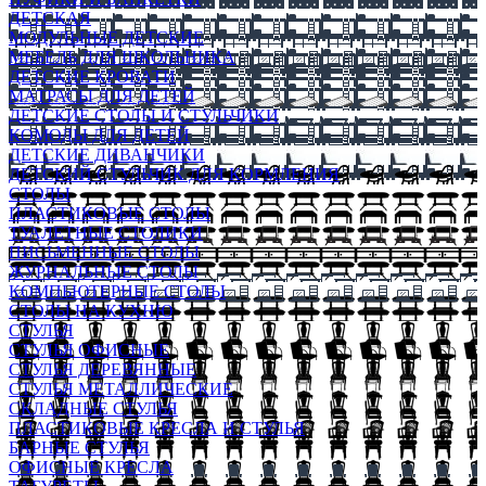
ДЕТСКАЯ
МОДУЛЬНЫЕ ДЕТСКИЕ
МЕБЕЛЬ ДЛЯ ШКОЛЬНИКА
ДЕТСКИЕ КРОВАТИ
МАТРАСЫ ДЛЯ ДЕТЕЙ
ДЕТСКИЕ СТОЛЫ И СТУЛЬЧИКИ
КОМОДЫ ДЛЯ ДЕТЕЙ
ДЕТСКИЕ ДИВАНЧИКИ
ДЕТСКИЙ СТУЛЬЧИК ДЛЯ КОРМЛЕНИЯ
СТОЛЫ
ПЛАСТИКОВЫЕ СТОЛЫ
ТУАЛЕТНЫЕ СТОЛИКИ
ПИСЬМЕННЫЕ СТОЛЫ
ЖУРНАЛЬНЫЕ СТОЛЫ
КОМПЬЮТЕРНЫЕ СТОЛЫ
СТОЛЫ НА КУХНЮ
СТУЛЬЯ
СТУЛЬЯ ОФИСНЫЕ
СТУЛЬЯ ДЕРЕВЯННЫЕ
СТУЛЬЯ МЕТАЛЛИЧЕСКИЕ
СКЛАДНЫЕ СТУЛЬЯ
ПЛАСТИКОВЫЕ КРЕСЛА И СТУЛЬЯ
БАРНЫЕ СТУЛЬЯ
ОФИСНЫЕ КРЕСЛА