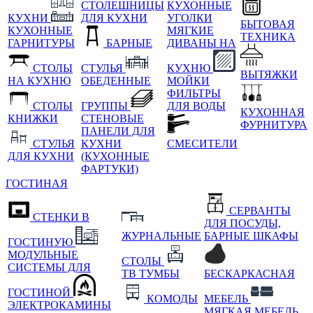
СТОЛЕШНИЦЫ
КУХОННЫЕ
КУХНИ
ДЛЯ КУХНИ
УГОЛКИ
БЫТОВАЯ
КУХОННЫЕ
МЯГКИЕ
ТЕХНИКА
ГАРНИТУРЫ
БАРНЫЕ
ДИВАНЫ НА
СТОЛЫ
СТУЛЬЯ
КУХНЮ
ВЫТЯЖКИ
НА КУХНЮ
ОБЕДЕННЫЕ
МОЙКИ
ФИЛЬТРЫ
СТОЛЫ
ГРУППЫ
ДЛЯ ВОДЫ
КУХОННАЯ
КНИЖКИ
СТЕНОВЫЕ
ФУРНИТУРА
ПАНЕЛИ ДЛЯ
СТУЛЬЯ
КУХНИ
СМЕСИТЕЛИ
ДЛЯ КУХНИ
(КУХОННЫЕ
ФАРТУКИ)
ГОСТИНАЯ
СЕРВАНТЫ
СТЕНКИ В
ДЛЯ ПОСУДЫ,
ЖУРНАЛЬНЫЕ
БАРНЫЕ ШКАФЫ
ГОСТИНУЮ
МОДУЛЬНЫЕ
СТОЛЫ
СИСТЕМЫ ДЛЯ
ТВ ТУМБЫ
БЕСКАРКАСНАЯ
ГОСТИНОЙ
КОМОДЫ
МЕБЕЛЬ
ЭЛЕКТРОКАМИНЫ
МЯГКАЯ МЕБЕЛЬ