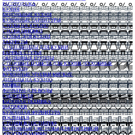
РАСПРОДАЖА
КУХНЯ
МОДУЛЬНЫЕ КУХНИ
КУХОННЫЕ ГАРНИТУРЫ
СТОЛЫ НА КУХНЮ
СТОЛЫ КНИЖКИ
СТУЛЬЯ ДЛЯ КУХНИ
ТАБУРЕТЫ
СТОЛЕШНИЦЫ ДЛЯ КУХНИ
БАРНЫЕ СТУЛЬЯ
ОБЕДЕННЫЕ ГРУППЫ
СТЕНОВЫЕ ПАНЕЛИ ДЛЯ КУХНИ (КУХОННЫЕ
ФАРТУКИ)
КУХОННЫЕ УГОЛКИ МЯГКИЕ
ДИВАНЫ НА КУХНЮ
МОЙКИ
ФИЛЬТРЫ ДЛЯ ВОДЫ
СМЕСИТЕЛИ
БЫТОВАЯ ТЕХНИКА
ВЫТЯЖКИ
КУХОННАЯ ФУРНИТУРА
ГОСТИНАЯ
СТЕНКИ В ГОСТИНУЮ
МОДУЛЬНЫЕ СИСТЕМЫ ДЛЯ ГОСТИНОЙ
ЭЛЕКТРОКАМИНЫ