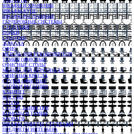
ТАБУРЕТЫ
ШКАФЫ И ХРАНЕНИЕ
ШКАФЫ-КУПЕ
ШКАФЫ-РАСПАШНЫЕ
ГАРДЕРОБНЫЕ СИСТЕМЫ
СТЕЛЛАЖИ
ПОЛКИ
СУНДУКИ
ЗЕРКАЛА
ОФИС
МЕБЕЛЬ ДЛЯ РУКОВОДИТЕЛЯ
ТУМБЫ ОФИСНЫЕ
ОФИСНЫЕ СТОЛЫ
МЕБЕЛЬ ДЛЯ ПЕРСОНАЛА
ОФИСНЫЕ КРЕСЛА
СТУЛЬЯ ОФИСНЫЕ
СТОЙКИ РЕСЕПШН
КАБИНЕТ
МАССИВ
СТОЛЫ
СТУЛЬЯ, БАНКЕТКИ
КОМОДЫ И ТУМБЫ
КРОВАТИ
ШКАФЫ, БУФЕТЫ, СТЕЛЛАЖИ
ПРЕДМЕТЫ ИНТЕРЬЕРА