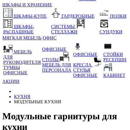
ШКАФЫ И ХРАНЕНИЕ
ШКАФЫ-КУПЕ
ГАРДЕРОБНЫЕ
ПОЛКИ
ШКАФЫ-
СИСТЕМЫ
РАСПАШНЫЕ
СТЕЛЛАЖИ
СУНДУКИ
МЯГКАЯ МЕБЕЛЬ
ОФИС
ОФИСНЫЕ
МЕБЕЛЬ
ОФИСНЫЕ
СТОЙКИ
ДЛЯ
СТОЛЫ
РЕСЕПШН
РУКОВОДИТЕЛЯ
МЕБЕЛЬ ДЛЯ
КРЕСЛА
ТУМБЫ
ПЕРСОНАЛА
СТУЛЬЯ
ОФИСНЫЕ
ОФИСНЫЕ
КАБИНЕТ
АКЦИИ
КУХНЯ
МОДУЛЬНЫЕ КУХНИ
Модульные гарнитуры для
кухни