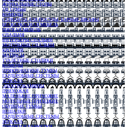
ЖУРНАЛЬНЫЕ СТОЛЫ
ТВ ТУМБЫ
КОМОДЫ
СЕРВАНТЫ ДЛЯ ПОСУДЫ, БАРНЫЕ ШКАФЫ
БЕСКАРКАСНАЯ МЕБЕЛЬ
МЯГКАЯ МЕБЕЛЬ
СПАЛЬНЯ
ИНТЕРЬЕРЫ СПАЛЬНИ
МОДУЛЬНЫЕ СПАЛЬНИ
КРОВАТИ
МАТРАСЫ
ТУАЛЕТНЫЕ СТОЛИКИ
КОМОДЫ
ПРИКРОВАТНЫЕ ТУМБЫ
ГАРДЕРОБНЫЕ СИСТЕМЫ
ЗЕРКАЛА
ЭЛЕКТРОКАМИНЫ
ПРИХОЖАЯ
МАЛЕНЬКИЕ ПРИХОЖИЕ
МОДУЛЬНЫЕ ПРИХОЖИЕ
ОБУВНЫЕ ТУМБЫ
ВЕШАЛКИ
ГАРДЕРОБНЫЕ СИСТЕМЫ
ЗЕРКАЛА
ПУФИКИ И БАНКЕТКИ