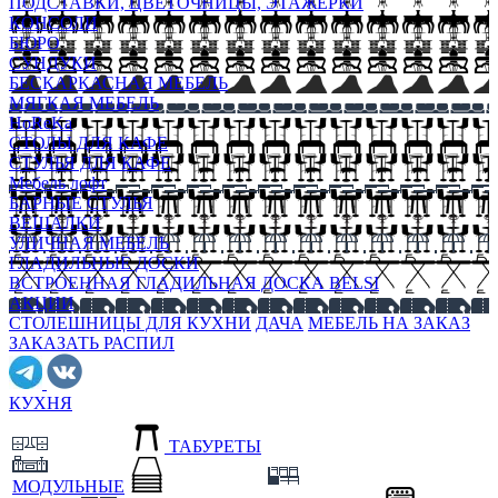
ПОДСТАВКИ, ЦВЕТОЧНИЦЫ, ЭТАЖЕРКИ
КОНСОЛИ
БЮРО
СУНДУКИ
БЕСКАРКАСНАЯ МЕБЕЛЬ
МЯГКАЯ МЕБЕЛЬ
HoReKa
СТОЛЫ ДЛЯ КАФЕ
СТУЛЬЯ ДЛЯ КАФЕ
Мебель лофт
БАРНЫЕ СТУЛЬЯ
ВЕШАЛКИ
УЛИЧНАЯ МЕБЕЛЬ
ГЛАДИЛЬНЫЕ ДОСКИ
ВСТРОЕННАЯ ГЛАДИЛЬНАЯ ДОСКА BELSI
АКЦИИ
СТОЛЕШНИЦЫ ДЛЯ КУХНИ
ДАЧА
МЕБЕЛЬ НА ЗАКАЗ
ЗАКАЗАТЬ РАСПИЛ
КУХНЯ
ТАБУРЕТЫ
МОДУЛЬНЫЕ