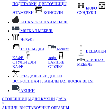
ПОДСТАВКИ, ЦВЕТОЧНИЦЫ,
БЮРО
ЭТАЖЕРКИ
КОНСОЛИ
СУНДУКИ
БЕСКАРКАСНАЯ МЕБЕЛЬ
МЯГКАЯ МЕБЕЛЬ
HoReKa
СТОЛЫ ДЛЯ
Мебель
ВЕШАЛКИ
КАФЕ
лофт
УЛИЧНАЯ
СТУЛЬЯ ДЛЯ
БАРНЫЕ
МЕБЕЛЬ
КАФЕ
СТУЛЬЯ
ГЛАДИЛЬНЫЕ ДОСКИ
ВСТРОЕННАЯ ГЛАДИЛЬНАЯ ДОСКА BELSI
АКЦИИ
СТОЛЕШНИЦЫ ДЛЯ КУХНИ
ДАЧА
×
АКЦИЯ!! ВЫСТАВОЧНЫЕ ОБРАЗЦЫ