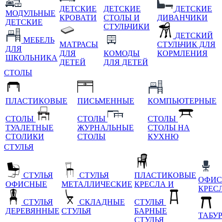
ДЕТСКИЕ
ДЕТСКИЕ
ДЕТСКИЕ
МОДУЛЬНЫЕ
КРОВАТИ
СТОЛЫ И
ДИВАНЧИКИ
ДЕТСКИЕ
СТУЛЬЧИКИ
ДЕТСКИЙ
МЕБЕЛЬ
МАТРАСЫ
СТУЛЬЧИК ДЛЯ
ДЛЯ
ДЛЯ
КОМОДЫ
КОРМЛЕНИЯ
ШКОЛЬНИКА
ДЕТЕЙ
ДЛЯ ДЕТЕЙ
СТОЛЫ
ПЛАСТИКОВЫЕ
ПИСЬМЕННЫЕ
КОМПЬЮТЕРНЫЕ
СТОЛЫ
СТОЛЫ
СТОЛЫ
ТУАЛЕТНЫЕ
ЖУРНАЛЬНЫЕ
СТОЛЫ НА
СТОЛИКИ
СТОЛЫ
КУХНЮ
СТУЛЬЯ
СТУЛЬЯ
СТУЛЬЯ
ПЛАСТИКОВЫЕ
ОФИС
ОФИСНЫЕ
МЕТАЛЛИЧЕСКИЕ
КРЕСЛА И
КРЕС
СТУЛЬЯ
СКЛАДНЫЕ
СТУЛЬЯ
ДЕРЕВЯННЫЕ
СТУЛЬЯ
БАРНЫЕ
ТАБУ
СТУЛЬЯ