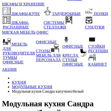
ШКАФЫ И ХРАНЕНИЕ
ШКАФЫ-КУПЕ
ГАРДЕРОБНЫЕ
ПОЛКИ
ШКАФЫ-
СИСТЕМЫ
РАСПАШНЫЕ
СТЕЛЛАЖИ
СУНДУКИ
МЯГКАЯ МЕБЕЛЬ
ОФИС
ОФИСНЫЕ
МЕБЕЛЬ
ОФИСНЫЕ
СТОЙКИ
ДЛЯ
СТОЛЫ
РЕСЕПШН
РУКОВОДИТЕЛЯ
МЕБЕЛЬ ДЛЯ
КРЕСЛА
ТУМБЫ
ПЕРСОНАЛА
СТУЛЬЯ
ОФИСНЫЕ
ОФИСНЫЕ
КАБИНЕТ
АКЦИИ
КУХНЯ
МОДУЛЬНЫЕ КУХНИ
Модульная кухня Сандра капучино/белый
Модульная кухня Сандра