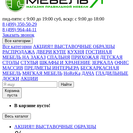
пнд-пятн: с 9:00 до 19:00 суб, вскр: с 9:00 до 18:00
8 (499) 350-50-29
8 (499) 964-44-11
Заказать звонок
Все категории
Все категории
АКЦИЯ!! ВЫСТАВОЧНЫЕ ОБРАЗЦЫ
РАСПРОДАЖА
ДВЕРИ КУПЕ
КУХНЯ
ГОСТИНАЯ
МЕБЕЛЬ НА ЗАКАЗ
СПАЛЬНЯ
ПРИХОЖАЯ
ДЕТСКАЯ
СТОЛЫ
СТУЛЬЯ
ШКАФЫ И ХРАНЕНИЕ
ЗЕРКАЛА
ОФИС
МАССИВ
ПРЕДМЕТЫ ИНТЕРЬЕРА
БЕСКАРКАСНАЯ
МЕБЕЛЬ
МЯГКАЯ МЕБЕЛЬ
HoReKa
ДАЧА
ГЛАДИЛЬНЫЕ
ДОСКИ
АКЦИИ
Найти
Корзина
пуста
В корзине пусто!
Весь каталог
АКЦИЯ!! ВЫСТАВОЧНЫЕ ОБРАЗЦЫ