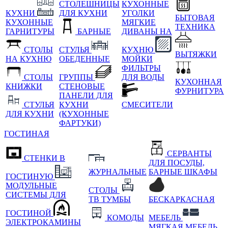
СТОЛЕШНИЦЫ
КУХОННЫЕ
КУХНИ
ДЛЯ КУХНИ
УГОЛКИ
БЫТОВАЯ
КУХОННЫЕ
МЯГКИЕ
ТЕХНИКА
ГАРНИТУРЫ
БАРНЫЕ
ДИВАНЫ НА
СТОЛЫ
СТУЛЬЯ
КУХНЮ
ВЫТЯЖКИ
НА КУХНЮ
ОБЕДЕННЫЕ
МОЙКИ
ФИЛЬТРЫ
СТОЛЫ
ГРУППЫ
ДЛЯ ВОДЫ
КУХОННАЯ
КНИЖКИ
СТЕНОВЫЕ
ФУРНИТУРА
ПАНЕЛИ ДЛЯ
СТУЛЬЯ
КУХНИ
СМЕСИТЕЛИ
ДЛЯ КУХНИ
(КУХОННЫЕ
ФАРТУКИ)
ГОСТИНАЯ
СЕРВАНТЫ
СТЕНКИ В
ДЛЯ ПОСУДЫ,
ЖУРНАЛЬНЫЕ
БАРНЫЕ ШКАФЫ
ГОСТИНУЮ
МОДУЛЬНЫЕ
СТОЛЫ
СИСТЕМЫ ДЛЯ
ТВ ТУМБЫ
БЕСКАРКАСНАЯ
ГОСТИНОЙ
КОМОДЫ
МЕБЕЛЬ
ЭЛЕКТРОКАМИНЫ
МЯГКАЯ МЕБЕЛЬ