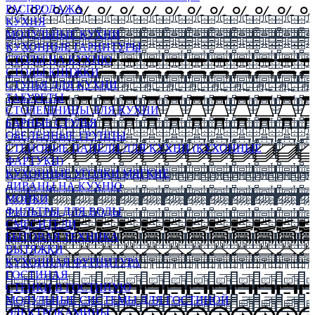
РАСПРОДАЖА
КУХНЯ
МОДУЛЬНЫЕ КУХНИ
КУХОННЫЕ ГАРНИТУРЫ
СТОЛЫ НА КУХНЮ
СТОЛЫ КНИЖКИ
СТУЛЬЯ ДЛЯ КУХНИ
ТАБУРЕТЫ
СТОЛЕШНИЦЫ ДЛЯ КУХНИ
БАРНЫЕ СТУЛЬЯ
ОБЕДЕННЫЕ ГРУППЫ
СТЕНОВЫЕ ПАНЕЛИ ДЛЯ КУХНИ (КУХОННЫЕ
ФАРТУКИ)
КУХОННЫЕ УГОЛКИ МЯГКИЕ
ДИВАНЫ НА КУХНЮ
МОЙКИ
ФИЛЬТРЫ ДЛЯ ВОДЫ
СМЕСИТЕЛИ
БЫТОВАЯ ТЕХНИКА
ВЫТЯЖКИ
КУХОННАЯ ФУРНИТУРА
ГОСТИНАЯ
СТЕНКИ В ГОСТИНУЮ
МОДУЛЬНЫЕ СИСТЕМЫ ДЛЯ ГОСТИНОЙ
ЭЛЕКТРОКАМИНЫ