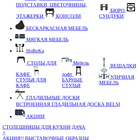
ПОДСТАВКИ, ЦВЕТОЧНИЦЫ,
БЮРО
ЭТАЖЕРКИ
КОНСОЛИ
СУНДУКИ
БЕСКАРКАСНАЯ МЕБЕЛЬ
МЯГКАЯ МЕБЕЛЬ
HoReKa
СТОЛЫ ДЛЯ
Мебель
ВЕШАЛКИ
КАФЕ
лофт
УЛИЧНАЯ
СТУЛЬЯ ДЛЯ
БАРНЫЕ
МЕБЕЛЬ
КАФЕ
СТУЛЬЯ
ГЛАДИЛЬНЫЕ ДОСКИ
ВСТРОЕННАЯ ГЛАДИЛЬНАЯ ДОСКА BELSI
АКЦИИ
СТОЛЕШНИЦЫ ДЛЯ КУХНИ
ДАЧА
×
АКЦИЯ!! ВЫСТАВОЧНЫЕ ОБРАЗЦЫ