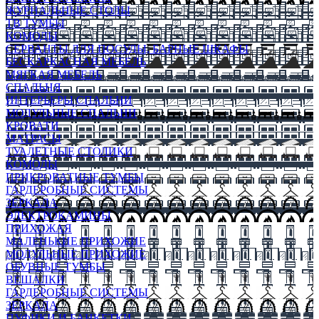
ЖУРНАЛЬНЫЕ СТОЛЫ
ТВ ТУМБЫ
КОМОДЫ
СЕРВАНТЫ ДЛЯ ПОСУДЫ, БАРНЫЕ ШКАФЫ
БЕСКАРКАСНАЯ МЕБЕЛЬ
МЯГКАЯ МЕБЕЛЬ
СПАЛЬНЯ
ИНТЕРЬЕРЫ СПАЛЬНИ
МОДУЛЬНЫЕ СПАЛЬНИ
КРОВАТИ
МАТРАСЫ
ТУАЛЕТНЫЕ СТОЛИКИ
КОМОДЫ
ПРИКРОВАТНЫЕ ТУМБЫ
ГАРДЕРОБНЫЕ СИСТЕМЫ
ЗЕРКАЛА
ЭЛЕКТРОКАМИНЫ
ПРИХОЖАЯ
МАЛЕНЬКИЕ ПРИХОЖИЕ
МОДУЛЬНЫЕ ПРИХОЖИЕ
ОБУВНЫЕ ТУМБЫ
ВЕШАЛКИ
ГАРДЕРОБНЫЕ СИСТЕМЫ
ЗЕРКАЛА
ПУФИКИ И БАНКЕТКИ