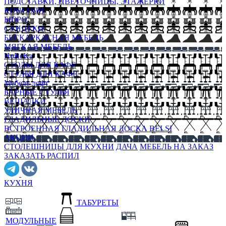
ПОДСТАВКИ, ЦВЕТОЧНИЦЫ, ЭТАЖЕРКИ
КОНСОЛИ
БЮРО
СУНДУКИ
БЕСКАРКАСНАЯ МЕБЕЛЬ
МЯГКАЯ МЕБЕЛЬ
HoReKa
СТОЛЫ ДЛЯ КАФЕ
СТУЛЬЯ ДЛЯ КАФЕ
Мебель лофт
БАРНЫЕ СТУЛЬЯ
ВЕШАЛКИ
УЛИЧНАЯ МЕБЕЛЬ
ГЛАДИЛЬНЫЕ ДОСКИ
ВСТРОЕННАЯ ГЛАДИЛЬНАЯ ДОСКА BELSI
АКЦИИ
СТОЛЕШНИЦЫ ДЛЯ КУХНИ
ДАЧА
МЕБЕЛЬ НА ЗАКАЗ
ЗАКАЗАТЬ РАСПИЛ
КУХНЯ
ТАБУРЕТЫ
МОДУЛЬНЫЕ