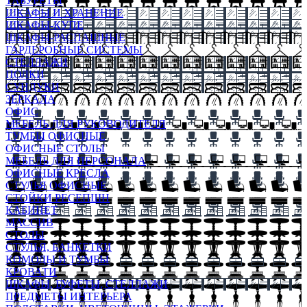
ТАБУРЕТЫ
ШКАФЫ И ХРАНЕНИЕ
ШКАФЫ-КУПЕ
ШКАФЫ-РАСПАШНЫЕ
ГАРДЕРОБНЫЕ СИСТЕМЫ
СТЕЛЛАЖИ
ПОЛКИ
СУНДУКИ
ЗЕРКАЛА
ОФИС
МЕБЕЛЬ ДЛЯ РУКОВОДИТЕЛЯ
ТУМБЫ ОФИСНЫЕ
ОФИСНЫЕ СТОЛЫ
МЕБЕЛЬ ДЛЯ ПЕРСОНАЛА
ОФИСНЫЕ КРЕСЛА
СТУЛЬЯ ОФИСНЫЕ
СТОЙКИ РЕСЕПШН
КАБИНЕТ
МАССИВ
СТОЛЫ
СТУЛЬЯ, БАНКЕТКИ
КОМОДЫ И ТУМБЫ
КРОВАТИ
ШКАФЫ, БУФЕТЫ, СТЕЛЛАЖИ
ПРЕДМЕТЫ ИНТЕРЬЕРА