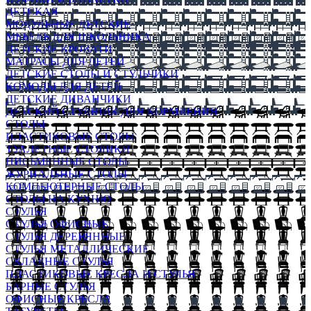
ДЕТСКАЯ
МОДУЛЬНЫЕ ДЕТСКИЕ
МЕБЕЛЬ ДЛЯ ШКОЛЬНИКА
ДЕТСКИЕ КРОВАТИ
МАТРАСЫ ДЛЯ ДЕТЕЙ
ДЕТСКИЕ СТОЛЫ И СТУЛЬЧИКИ
КОМОДЫ ДЛЯ ДЕТЕЙ
ДЕТСКИЕ ДИВАНЧИКИ
ДЕТСКИЙ СТУЛЬЧИК ДЛЯ КОРМЛЕНИЯ
СТОЛЫ
ПЛАСТИКОВЫЕ СТОЛЫ
ТУАЛЕТНЫЕ СТОЛИКИ
ПИСЬМЕННЫЕ СТОЛЫ
ЖУРНАЛЬНЫЕ СТОЛЫ
КОМПЬЮТЕРНЫЕ СТОЛЫ
СТОЛЫ НА КУХНЮ
СТУЛЬЯ
СТУЛЬЯ ОФИСНЫЕ
СТУЛЬЯ ДЕРЕВЯННЫЕ
СТУЛЬЯ МЕТАЛЛИЧЕСКИЕ
СКЛАДНЫЕ СТУЛЬЯ
ПЛАСТИКОВЫЕ КРЕСЛА И СТУЛЬЯ
БАРНЫЕ СТУЛЬЯ
ОФИСНЫЕ КРЕСЛА