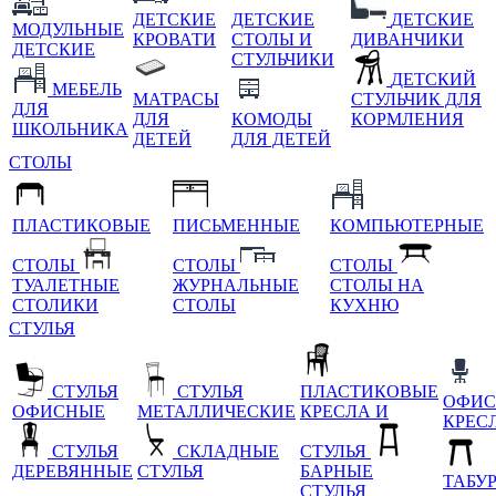
ДЕТСКИЕ
ДЕТСКИЕ
ДЕТСКИЕ
МОДУЛЬНЫЕ
КРОВАТИ
СТОЛЫ И
ДИВАНЧИКИ
ДЕТСКИЕ
СТУЛЬЧИКИ
ДЕТСКИЙ
МЕБЕЛЬ
МАТРАСЫ
СТУЛЬЧИК ДЛЯ
ДЛЯ
ДЛЯ
КОМОДЫ
КОРМЛЕНИЯ
ШКОЛЬНИКА
ДЕТЕЙ
ДЛЯ ДЕТЕЙ
СТОЛЫ
ПЛАСТИКОВЫЕ
ПИСЬМЕННЫЕ
КОМПЬЮТЕРНЫЕ
СТОЛЫ
СТОЛЫ
СТОЛЫ
ТУАЛЕТНЫЕ
ЖУРНАЛЬНЫЕ
СТОЛЫ НА
СТОЛИКИ
СТОЛЫ
КУХНЮ
СТУЛЬЯ
СТУЛЬЯ
СТУЛЬЯ
ПЛАСТИКОВЫЕ
ОФИС
ОФИСНЫЕ
МЕТАЛЛИЧЕСКИЕ
КРЕСЛА И
КРЕС
СТУЛЬЯ
СКЛАДНЫЕ
СТУЛЬЯ
ДЕРЕВЯННЫЕ
СТУЛЬЯ
БАРНЫЕ
ТАБУ
СТУЛЬЯ