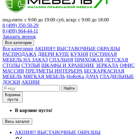
пнд-пятн: с 9:00 до 19:00 суб, вскр: с 9:00 до 18:00
8 (499) 350-50-29
8 (499) 964-44-11
Заказать звонок
Все категории
Все категории
АКЦИЯ!! ВЫСТАВОЧНЫЕ ОБРАЗЦЫ
РАСПРОДАЖА
ДВЕРИ КУПЕ
КУХНЯ
ГОСТИНАЯ
МЕБЕЛЬ НА ЗАКАЗ
СПАЛЬНЯ
ПРИХОЖАЯ
ДЕТСКАЯ
СТОЛЫ
СТУЛЬЯ
ШКАФЫ И ХРАНЕНИЕ
ЗЕРКАЛА
ОФИС
МАССИВ
ПРЕДМЕТЫ ИНТЕРЬЕРА
БЕСКАРКАСНАЯ
МЕБЕЛЬ
МЯГКАЯ МЕБЕЛЬ
HoReKa
ДАЧА
ГЛАДИЛЬНЫЕ
ДОСКИ
АКЦИИ
Найти
Корзина
пуста
В корзине пусто!
Весь каталог
АКЦИЯ!! ВЫСТАВОЧНЫЕ ОБРАЗЦЫ