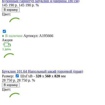
Кухонный гарнитур Бруклин 4 (ширина 180 см)
145 190 р.
145 190 р.
%
В корзину
Цвет:
● В наличии
Артикул: А195666
Акция
Бруклин 101.64 Напольный шкаф торцевой (прав)
Размер:
ШxГxВ -
320
x
560
x
820
мм
28 750 р.
28 750 р.
%
В корзину
Цвет: