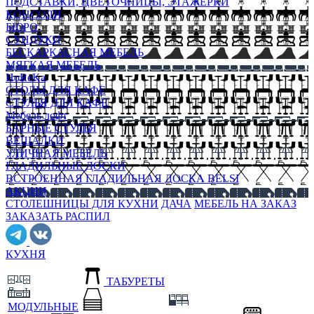
ПОДСТАВКИ, ЦВЕТОЧНИЦЫ, ЭТАЖЕРКИ
КОНСОЛИ
БЮРО
СУНДУКИ
БЕСКАРКАСНАЯ МЕБЕЛЬ
МЯГКАЯ МЕБЕЛЬ
HoReKa
СТОЛЫ ДЛЯ КАФЕ
СТУЛЬЯ ДЛЯ КАФЕ
Мебель лофт
БАРНЫЕ СТУЛЬЯ
ВЕШАЛКИ
УЛИЧНАЯ МЕБЕЛЬ
ГЛАДИЛЬНЫЕ ДОСКИ
ВСТРОЕННАЯ ГЛАДИЛЬНАЯ ДОСКА BELSI
АКЦИИ
СТОЛЕШНИЦЫ ДЛЯ КУХНИ
ДАЧА
МЕБЕЛЬ НА ЗАКАЗ
ЗАКАЗАТЬ РАСПИЛ
КУХНЯ
ТАБУРЕТЫ
МОДУЛЬНЫЕ