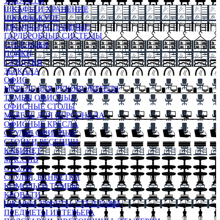
ТАБУРЕТЫ
ШКАФЫ И ХРАНЕНИЕ
ШКАФЫ-КУПЕ
ШКАФЫ-РАСПАШНЫЕ
ГАРДЕРОБНЫЕ СИСТЕМЫ
СТЕЛЛАЖИ
ПОЛКИ
СУНДУКИ
ЗЕРКАЛА
ОФИС
МЕБЕЛЬ ДЛЯ РУКОВОДИТЕЛЯ
ТУМБЫ ОФИСНЫЕ
ОФИСНЫЕ СТОЛЫ
МЕБЕЛЬ ДЛЯ ПЕРСОНАЛА
ОФИСНЫЕ КРЕСЛА
СТУЛЬЯ ОФИСНЫЕ
СТОЙКИ РЕСЕПШН
КАБИНЕТ
МАССИВ
СТОЛЫ
СТУЛЬЯ, БАНКЕТКИ
КОМОДЫ И ТУМБЫ
КРОВАТИ
ШКАФЫ, БУФЕТЫ, СТЕЛЛАЖИ
ПРЕДМЕТЫ ИНТЕРЬЕРА