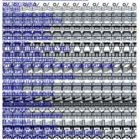
РАСПРОДАЖА
КУХНЯ
МОДУЛЬНЫЕ КУХНИ
КУХОННЫЕ ГАРНИТУРЫ
СТОЛЫ НА КУХНЮ
СТОЛЫ КНИЖКИ
СТУЛЬЯ ДЛЯ КУХНИ
ТАБУРЕТЫ
СТОЛЕШНИЦЫ ДЛЯ КУХНИ
БАРНЫЕ СТУЛЬЯ
ОБЕДЕННЫЕ ГРУППЫ
СТЕНОВЫЕ ПАНЕЛИ ДЛЯ КУХНИ (КУХОННЫЕ
ФАРТУКИ)
КУХОННЫЕ УГОЛКИ МЯГКИЕ
ДИВАНЫ НА КУХНЮ
МОЙКИ
ФИЛЬТРЫ ДЛЯ ВОДЫ
СМЕСИТЕЛИ
БЫТОВАЯ ТЕХНИКА
ВЫТЯЖКИ
КУХОННАЯ ФУРНИТУРА
ГОСТИНАЯ
СТЕНКИ В ГОСТИНУЮ
МОДУЛЬНЫЕ СИСТЕМЫ ДЛЯ ГОСТИНОЙ
ЭЛЕКТРОКАМИНЫ