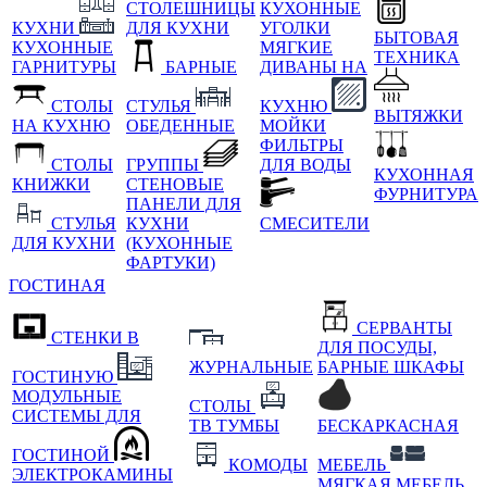
СТОЛЕШНИЦЫ
КУХОННЫЕ
КУХНИ
ДЛЯ КУХНИ
УГОЛКИ
БЫТОВАЯ
КУХОННЫЕ
МЯГКИЕ
ТЕХНИКА
ГАРНИТУРЫ
БАРНЫЕ
ДИВАНЫ НА
СТОЛЫ
СТУЛЬЯ
КУХНЮ
ВЫТЯЖКИ
НА КУХНЮ
ОБЕДЕННЫЕ
МОЙКИ
ФИЛЬТРЫ
СТОЛЫ
ГРУППЫ
ДЛЯ ВОДЫ
КУХОННАЯ
КНИЖКИ
СТЕНОВЫЕ
ФУРНИТУРА
ПАНЕЛИ ДЛЯ
СТУЛЬЯ
КУХНИ
СМЕСИТЕЛИ
ДЛЯ КУХНИ
(КУХОННЫЕ
ФАРТУКИ)
ГОСТИНАЯ
СЕРВАНТЫ
СТЕНКИ В
ДЛЯ ПОСУДЫ,
ЖУРНАЛЬНЫЕ
БАРНЫЕ ШКАФЫ
ГОСТИНУЮ
МОДУЛЬНЫЕ
СТОЛЫ
СИСТЕМЫ ДЛЯ
ТВ ТУМБЫ
БЕСКАРКАСНАЯ
ГОСТИНОЙ
КОМОДЫ
МЕБЕЛЬ
ЭЛЕКТРОКАМИНЫ
МЯГКАЯ МЕБЕЛЬ