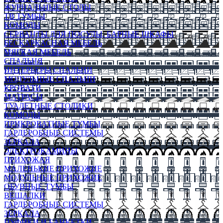
ЖУРНАЛЬНЫЕ СТОЛЫ
ТВ ТУМБЫ
КОМОДЫ
СЕРВАНТЫ ДЛЯ ПОСУДЫ, БАРНЫЕ ШКАФЫ
БЕСКАРКАСНАЯ МЕБЕЛЬ
МЯГКАЯ МЕБЕЛЬ
СПАЛЬНЯ
ИНТЕРЬЕРЫ СПАЛЬНИ
МОДУЛЬНЫЕ СПАЛЬНИ
КРОВАТИ
МАТРАСЫ
ТУАЛЕТНЫЕ СТОЛИКИ
КОМОДЫ
ПРИКРОВАТНЫЕ ТУМБЫ
ГАРДЕРОБНЫЕ СИСТЕМЫ
ЗЕРКАЛА
ЭЛЕКТРОКАМИНЫ
ПРИХОЖАЯ
МАЛЕНЬКИЕ ПРИХОЖИЕ
МОДУЛЬНЫЕ ПРИХОЖИЕ
ОБУВНЫЕ ТУМБЫ
ВЕШАЛКИ
ГАРДЕРОБНЫЕ СИСТЕМЫ
ЗЕРКАЛА
ПУФИКИ И БАНКЕТКИ