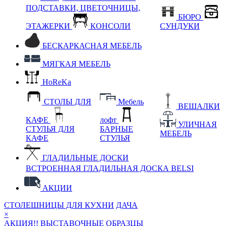
ПОДСТАВКИ, ЦВЕТОЧНИЦЫ,
БЮРО
ЭТАЖЕРКИ
КОНСОЛИ
СУНДУКИ
БЕСКАРКАСНАЯ МЕБЕЛЬ
МЯГКАЯ МЕБЕЛЬ
HoReKa
СТОЛЫ ДЛЯ
Мебель
ВЕШАЛКИ
КАФЕ
лофт
УЛИЧНАЯ
СТУЛЬЯ ДЛЯ
БАРНЫЕ
МЕБЕЛЬ
КАФЕ
СТУЛЬЯ
ГЛАДИЛЬНЫЕ ДОСКИ
ВСТРОЕННАЯ ГЛАДИЛЬНАЯ ДОСКА BELSI
АКЦИИ
СТОЛЕШНИЦЫ ДЛЯ КУХНИ
ДАЧА
×
АКЦИЯ!! ВЫСТАВОЧНЫЕ ОБРАЗЦЫ