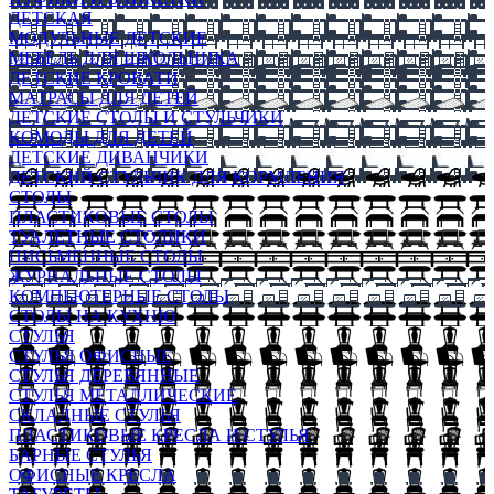
ДЕТСКАЯ
МОДУЛЬНЫЕ ДЕТСКИЕ
МЕБЕЛЬ ДЛЯ ШКОЛЬНИКА
ДЕТСКИЕ КРОВАТИ
МАТРАСЫ ДЛЯ ДЕТЕЙ
ДЕТСКИЕ СТОЛЫ И СТУЛЬЧИКИ
КОМОДЫ ДЛЯ ДЕТЕЙ
ДЕТСКИЕ ДИВАНЧИКИ
ДЕТСКИЙ СТУЛЬЧИК ДЛЯ КОРМЛЕНИЯ
СТОЛЫ
ПЛАСТИКОВЫЕ СТОЛЫ
ТУАЛЕТНЫЕ СТОЛИКИ
ПИСЬМЕННЫЕ СТОЛЫ
ЖУРНАЛЬНЫЕ СТОЛЫ
КОМПЬЮТЕРНЫЕ СТОЛЫ
СТОЛЫ НА КУХНЮ
СТУЛЬЯ
СТУЛЬЯ ОФИСНЫЕ
СТУЛЬЯ ДЕРЕВЯННЫЕ
СТУЛЬЯ МЕТАЛЛИЧЕСКИЕ
СКЛАДНЫЕ СТУЛЬЯ
ПЛАСТИКОВЫЕ КРЕСЛА И СТУЛЬЯ
БАРНЫЕ СТУЛЬЯ
ОФИСНЫЕ КРЕСЛА