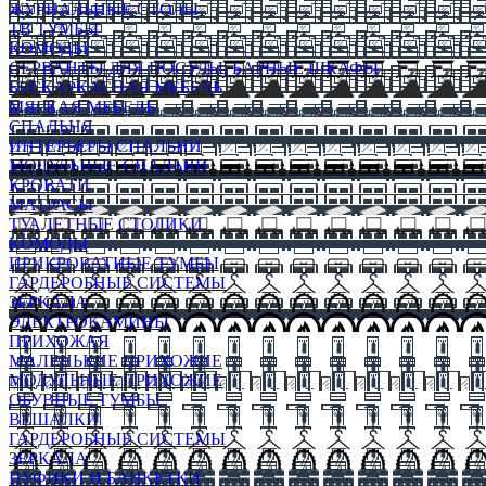
ЖУРНАЛЬНЫЕ СТОЛЫ
ТВ ТУМБЫ
КОМОДЫ
СЕРВАНТЫ ДЛЯ ПОСУДЫ, БАРНЫЕ ШКАФЫ
БЕСКАРКАСНАЯ МЕБЕЛЬ
МЯГКАЯ МЕБЕЛЬ
СПАЛЬНЯ
ИНТЕРЬЕРЫ СПАЛЬНИ
МОДУЛЬНЫЕ СПАЛЬНИ
КРОВАТИ
МАТРАСЫ
ТУАЛЕТНЫЕ СТОЛИКИ
КОМОДЫ
ПРИКРОВАТНЫЕ ТУМБЫ
ГАРДЕРОБНЫЕ СИСТЕМЫ
ЗЕРКАЛА
ЭЛЕКТРОКАМИНЫ
ПРИХОЖАЯ
МАЛЕНЬКИЕ ПРИХОЖИЕ
МОДУЛЬНЫЕ ПРИХОЖИЕ
ОБУВНЫЕ ТУМБЫ
ВЕШАЛКИ
ГАРДЕРОБНЫЕ СИСТЕМЫ
ЗЕРКАЛА
ПУФИКИ И БАНКЕТКИ