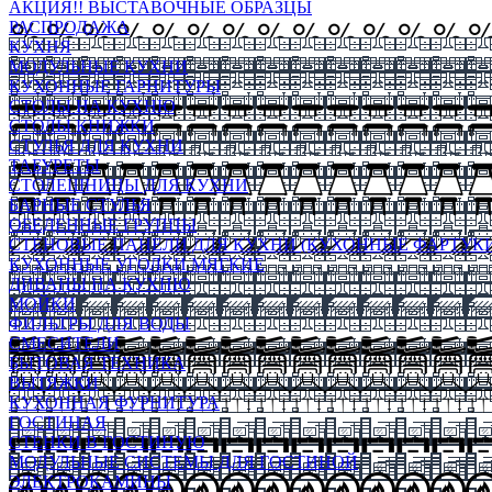
АКЦИЯ!! ВЫСТАВОЧНЫЕ ОБРАЗЦЫ
РАСПРОДАЖА
КУХНЯ
МОДУЛЬНЫЕ КУХНИ
КУХОННЫЕ ГАРНИТУРЫ
СТОЛЫ НА КУХНЮ
СТОЛЫ КНИЖКИ
СТУЛЬЯ ДЛЯ КУХНИ
ТАБУРЕТЫ
СТОЛЕШНИЦЫ ДЛЯ КУХНИ
БАРНЫЕ СТУЛЬЯ
ОБЕДЕННЫЕ ГРУППЫ
СТЕНОВЫЕ ПАНЕЛИ ДЛЯ КУХНИ (КУХОННЫЕ ФАРТУКИ
КУХОННЫЕ УГОЛКИ МЯГКИЕ
ДИВАНЫ НА КУХНЮ
МОЙКИ
ФИЛЬТРЫ ДЛЯ ВОДЫ
СМЕСИТЕЛИ
БЫТОВАЯ ТЕХНИКА
ВЫТЯЖКИ
КУХОННАЯ ФУРНИТУРА
ГОСТИНАЯ
СТЕНКИ В ГОСТИНУЮ
МОДУЛЬНЫЕ СИСТЕМЫ ДЛЯ ГОСТИНОЙ
ЭЛЕКТРОКАМИНЫ