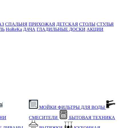
АЗ
СПАЛЬНЯ
ПРИХОЖАЯ
ДЕТСКАЯ
СТОЛЫ
СТУЛЬЯ
ЛЬ
HoReKa
ДАЧА
ГЛАДИЛЬНЫЕ ДОСКИ
АКЦИИ
МОЙКИ
ФИЛЬТРЫ ДЛЯ ВОДЫ
ХНИ
СМЕСИТЕЛИ
БЫТОВАЯ ТЕХНИКА
Е
ДИВАНЫ
ВЫТЯЖКИ
КУХОННАЯ