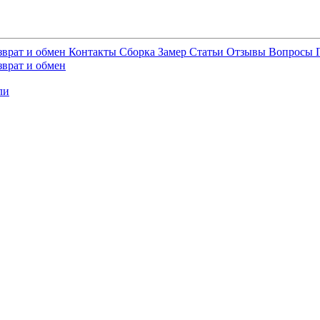
зврат и обмен
Контакты
Сборка
Замер
Статьи
Отзывы
Вопросы
зврат и обмен
ли