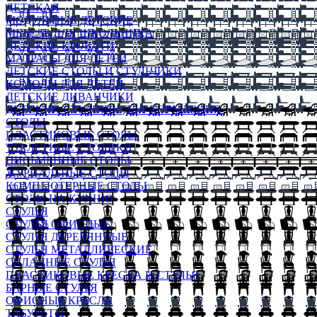
ДЕТСКАЯ
МОДУЛЬНЫЕ ДЕТСКИЕ
МЕБЕЛЬ ДЛЯ ШКОЛЬНИКА
ДЕТСКИЕ КРОВАТИ
МАТРАСЫ ДЛЯ ДЕТЕЙ
ДЕТСКИЕ СТОЛЫ И СТУЛЬЧИКИ
КОМОДЫ ДЛЯ ДЕТЕЙ
ДЕТСКИЕ ДИВАНЧИКИ
ДЕТСКИЙ СТУЛЬЧИК ДЛЯ КОРМЛЕНИЯ
СТОЛЫ
ПЛАСТИКОВЫЕ СТОЛЫ
ТУАЛЕТНЫЕ СТОЛИКИ
ПИСЬМЕННЫЕ СТОЛЫ
ЖУРНАЛЬНЫЕ СТОЛЫ
КОМПЬЮТЕРНЫЕ СТОЛЫ
СТОЛЫ НА КУХНЮ
СТУЛЬЯ
СТУЛЬЯ ОФИСНЫЕ
СТУЛЬЯ ДЕРЕВЯННЫЕ
СТУЛЬЯ МЕТАЛЛИЧЕСКИЕ
СКЛАДНЫЕ СТУЛЬЯ
ПЛАСТИКОВЫЕ КРЕСЛА И СТУЛЬЯ
БАРНЫЕ СТУЛЬЯ
ОФИСНЫЕ КРЕСЛА
ТАБУРЕТЫ