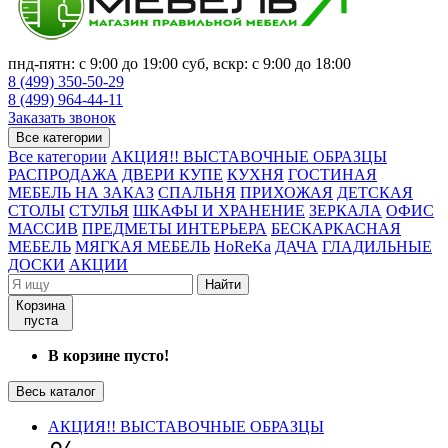
пнд-пятн: с 9:00 до 19:00 суб, вскр: с 9:00 до 18:00
8 (499) 350-50-29
8 (499) 964-44-11
Заказать звонок
Все категории
Все категории
АКЦИЯ!! ВЫСТАВОЧНЫЕ ОБРАЗЦЫ
РАСПРОДАЖА
ДВЕРИ КУПЕ
КУХНЯ
ГОСТИНАЯ
МЕБЕЛЬ НА ЗАКАЗ
СПАЛЬНЯ
ПРИХОЖАЯ
ДЕТСКАЯ
СТОЛЫ
СТУЛЬЯ
ШКАФЫ И ХРАНЕНИЕ
ЗЕРКАЛА
ОФИС
МАССИВ
ПРЕДМЕТЫ ИНТЕРЬЕРА
БЕСКАРКАСНАЯ
МЕБЕЛЬ
МЯГКАЯ МЕБЕЛЬ
HoReKa
ДАЧА
ГЛАДИЛЬНЫЕ
ДОСКИ
АКЦИИ
Найти
Корзина
пуста
В корзине пусто!
Весь каталог
АКЦИЯ!! ВЫСТАВОЧНЫЕ ОБРАЗЦЫ