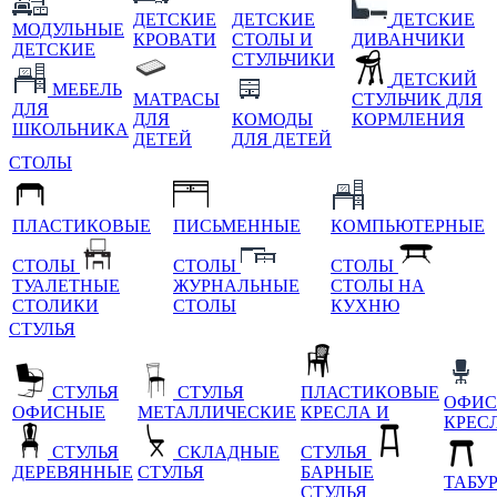
ДЕТСКИЕ
ДЕТСКИЕ
ДЕТСКИЕ
МОДУЛЬНЫЕ
КРОВАТИ
СТОЛЫ И
ДИВАНЧИКИ
ДЕТСКИЕ
СТУЛЬЧИКИ
ДЕТСКИЙ
МЕБЕЛЬ
МАТРАСЫ
СТУЛЬЧИК ДЛЯ
ДЛЯ
ДЛЯ
КОМОДЫ
КОРМЛЕНИЯ
ШКОЛЬНИКА
ДЕТЕЙ
ДЛЯ ДЕТЕЙ
СТОЛЫ
ПЛАСТИКОВЫЕ
ПИСЬМЕННЫЕ
КОМПЬЮТЕРНЫЕ
СТОЛЫ
СТОЛЫ
СТОЛЫ
ТУАЛЕТНЫЕ
ЖУРНАЛЬНЫЕ
СТОЛЫ НА
СТОЛИКИ
СТОЛЫ
КУХНЮ
СТУЛЬЯ
СТУЛЬЯ
СТУЛЬЯ
ПЛАСТИКОВЫЕ
ОФИС
ОФИСНЫЕ
МЕТАЛЛИЧЕСКИЕ
КРЕСЛА И
КРЕС
СТУЛЬЯ
СКЛАДНЫЕ
СТУЛЬЯ
ДЕРЕВЯННЫЕ
СТУЛЬЯ
БАРНЫЕ
ТАБУ
СТУЛЬЯ