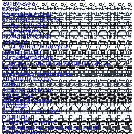
РАСПРОДАЖА
КУХНЯ
МОДУЛЬНЫЕ КУХНИ
КУХОННЫЕ ГАРНИТУРЫ
СТОЛЫ НА КУХНЮ
СТОЛЫ КНИЖКИ
СТУЛЬЯ ДЛЯ КУХНИ
ТАБУРЕТЫ
СТОЛЕШНИЦЫ ДЛЯ КУХНИ
БАРНЫЕ СТУЛЬЯ
ОБЕДЕННЫЕ ГРУППЫ
СТЕНОВЫЕ ПАНЕЛИ ДЛЯ КУХНИ (КУХОННЫЕ
ФАРТУКИ)
КУХОННЫЕ УГОЛКИ МЯГКИЕ
ДИВАНЫ НА КУХНЮ
МОЙКИ
ФИЛЬТРЫ ДЛЯ ВОДЫ
СМЕСИТЕЛИ
БЫТОВАЯ ТЕХНИКА
ВЫТЯЖКИ
КУХОННАЯ ФУРНИТУРА
ГОСТИНАЯ
СТЕНКИ В ГОСТИНУЮ
МОДУЛЬНЫЕ СИСТЕМЫ ДЛЯ ГОСТИНОЙ
ЭЛЕКТРОКАМИНЫ