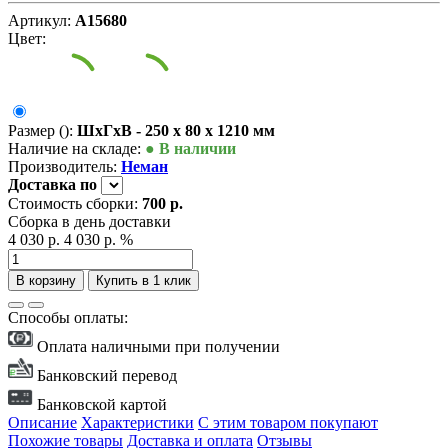
Артикул:
А15680
Цвет:
Размер ():
ШxГxВ - 250 x 80 x 1210 мм
Наличие на складе:
● В наличии
Производитель:
Неман
Доставка
по
Стоимость сборки:
700 р.
Сборка в день доставки
4 030 р.
4 030 р.
%
В корзину
Купить в 1 клик
Способы оплаты:
Оплата наличными при получении
Банковский перевод
Банковской картой
Описание
Характеристики
С этим товаром покупают
Похожие товары
Доставка и оплата
Отзывы