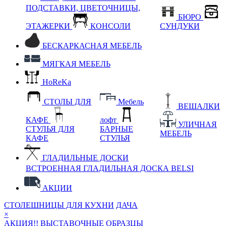
ПОДСТАВКИ, ЦВЕТОЧНИЦЫ,
БЮРО
ЭТАЖЕРКИ
КОНСОЛИ
СУНДУКИ
БЕСКАРКАСНАЯ МЕБЕЛЬ
МЯГКАЯ МЕБЕЛЬ
HoReKa
СТОЛЫ ДЛЯ
Мебель
ВЕШАЛКИ
КАФЕ
лофт
УЛИЧНАЯ
СТУЛЬЯ ДЛЯ
БАРНЫЕ
МЕБЕЛЬ
КАФЕ
СТУЛЬЯ
ГЛАДИЛЬНЫЕ ДОСКИ
ВСТРОЕННАЯ ГЛАДИЛЬНАЯ ДОСКА BELSI
АКЦИИ
СТОЛЕШНИЦЫ ДЛЯ КУХНИ
ДАЧА
×
АКЦИЯ!! ВЫСТАВОЧНЫЕ ОБРАЗЦЫ