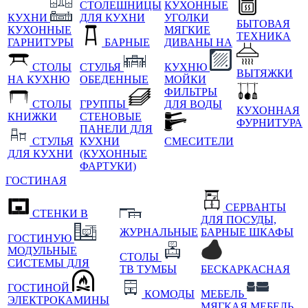
СТОЛЕШНИЦЫ
КУХОННЫЕ
КУХНИ
ДЛЯ КУХНИ
УГОЛКИ
БЫТОВАЯ
КУХОННЫЕ
МЯГКИЕ
ТЕХНИКА
ГАРНИТУРЫ
БАРНЫЕ
ДИВАНЫ НА
СТОЛЫ
СТУЛЬЯ
КУХНЮ
ВЫТЯЖКИ
НА КУХНЮ
ОБЕДЕННЫЕ
МОЙКИ
ФИЛЬТРЫ
СТОЛЫ
ГРУППЫ
ДЛЯ ВОДЫ
КУХОННАЯ
КНИЖКИ
СТЕНОВЫЕ
ФУРНИТУРА
ПАНЕЛИ ДЛЯ
СТУЛЬЯ
КУХНИ
СМЕСИТЕЛИ
ДЛЯ КУХНИ
(КУХОННЫЕ
ФАРТУКИ)
ГОСТИНАЯ
СЕРВАНТЫ
СТЕНКИ В
ДЛЯ ПОСУДЫ,
ЖУРНАЛЬНЫЕ
БАРНЫЕ ШКАФЫ
ГОСТИНУЮ
МОДУЛЬНЫЕ
СТОЛЫ
СИСТЕМЫ ДЛЯ
ТВ ТУМБЫ
БЕСКАРКАСНАЯ
ГОСТИНОЙ
КОМОДЫ
МЕБЕЛЬ
ЭЛЕКТРОКАМИНЫ
МЯГКАЯ МЕБЕЛЬ