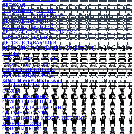
ДЕТСКАЯ
МОДУЛЬНЫЕ ДЕТСКИЕ
МЕБЕЛЬ ДЛЯ ШКОЛЬНИКА
ДЕТСКИЕ КРОВАТИ
МАТРАСЫ ДЛЯ ДЕТЕЙ
ДЕТСКИЕ СТОЛЫ И СТУЛЬЧИКИ
КОМОДЫ ДЛЯ ДЕТЕЙ
ДЕТСКИЕ ДИВАНЧИКИ
ДЕТСКИЙ СТУЛЬЧИК ДЛЯ КОРМЛЕНИЯ
СТОЛЫ
ПЛАСТИКОВЫЕ СТОЛЫ
ТУАЛЕТНЫЕ СТОЛИКИ
ПИСЬМЕННЫЕ СТОЛЫ
ЖУРНАЛЬНЫЕ СТОЛЫ
КОМПЬЮТЕРНЫЕ СТОЛЫ
СТОЛЫ НА КУХНЮ
СТУЛЬЯ
СТУЛЬЯ ОФИСНЫЕ
СТУЛЬЯ ДЕРЕВЯННЫЕ
СТУЛЬЯ МЕТАЛЛИЧЕСКИЕ
СКЛАДНЫЕ СТУЛЬЯ
ПЛАСТИКОВЫЕ КРЕСЛА И СТУЛЬЯ
БАРНЫЕ СТУЛЬЯ
ОФИСНЫЕ КРЕСЛА