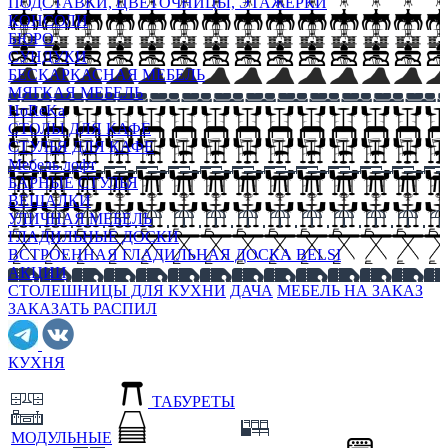
ПОДСТАВКИ, ЦВЕТОЧНИЦЫ, ЭТАЖЕРКИ
КОНСОЛИ
БЮРО
СУНДУКИ
БЕСКАРКАСНАЯ МЕБЕЛЬ
МЯГКАЯ МЕБЕЛЬ
HoReKa
СТОЛЫ ДЛЯ КАФЕ
СТУЛЬЯ ДЛЯ КАФЕ
Мебель лофт
БАРНЫЕ СТУЛЬЯ
ВЕШАЛКИ
УЛИЧНАЯ МЕБЕЛЬ
ГЛАДИЛЬНЫЕ ДОСКИ
ВСТРОЕННАЯ ГЛАДИЛЬНАЯ ДОСКА BELSI
АКЦИИ
СТОЛЕШНИЦЫ ДЛЯ КУХНИ
ДАЧА
МЕБЕЛЬ НА ЗАКАЗ
ЗАКАЗАТЬ РАСПИЛ
КУХНЯ
ТАБУРЕТЫ
МОДУЛЬНЫЕ