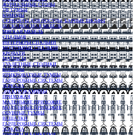
ЖУРНАЛЬНЫЕ СТОЛЫ
ТВ ТУМБЫ
КОМОДЫ
СЕРВАНТЫ ДЛЯ ПОСУДЫ, БАРНЫЕ ШКАФЫ
БЕСКАРКАСНАЯ МЕБЕЛЬ
МЯГКАЯ МЕБЕЛЬ
СПАЛЬНЯ
ИНТЕРЬЕРЫ СПАЛЬНИ
МОДУЛЬНЫЕ СПАЛЬНИ
КРОВАТИ
МАТРАСЫ
ТУАЛЕТНЫЕ СТОЛИКИ
КОМОДЫ
ПРИКРОВАТНЫЕ ТУМБЫ
ГАРДЕРОБНЫЕ СИСТЕМЫ
ЗЕРКАЛА
ЭЛЕКТРОКАМИНЫ
ПРИХОЖАЯ
МАЛЕНЬКИЕ ПРИХОЖИЕ
МОДУЛЬНЫЕ ПРИХОЖИЕ
ОБУВНЫЕ ТУМБЫ
ВЕШАЛКИ
ГАРДЕРОБНЫЕ СИСТЕМЫ
ЗЕРКАЛА
ПУФИКИ И БАНКЕТКИ