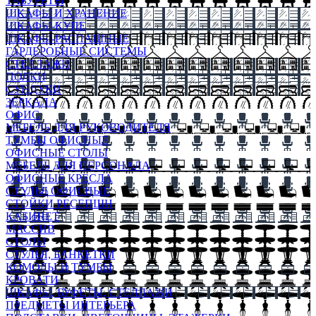
ТАБУРЕТЫ
ШКАФЫ И ХРАНЕНИЕ
ШКАФЫ-КУПЕ
ШКАФЫ-РАСПАШНЫЕ
ГАРДЕРОБНЫЕ СИСТЕМЫ
СТЕЛЛАЖИ
ПОЛКИ
СУНДУКИ
ЗЕРКАЛА
ОФИС
МЕБЕЛЬ ДЛЯ РУКОВОДИТЕЛЯ
ТУМБЫ ОФИСНЫЕ
ОФИСНЫЕ СТОЛЫ
МЕБЕЛЬ ДЛЯ ПЕРСОНАЛА
ОФИСНЫЕ КРЕСЛА
СТУЛЬЯ ОФИСНЫЕ
СТОЙКИ РЕСЕПШН
КАБИНЕТ
МАССИВ
СТОЛЫ
СТУЛЬЯ, БАНКЕТКИ
КОМОДЫ И ТУМБЫ
КРОВАТИ
ШКАФЫ, БУФЕТЫ, СТЕЛЛАЖИ
ПРЕДМЕТЫ ИНТЕРЬЕРА