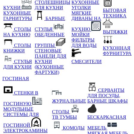
СТОЛЕШНИЦЫ
КУХОННЫЕ
КУХНИ
ДЛЯ КУХНИ
УГОЛКИ
БЫТОВАЯ
КУХОННЫЕ
МЯГКИЕ
ТЕХНИКА
ГАРНИТУРЫ
БАРНЫЕ
ДИВАНЫ НА
СТОЛЫ
СТУЛЬЯ
КУХНЮ
ВЫТЯЖКИ
НА КУХНЮ
ОБЕДЕННЫЕ
МОЙКИ
ФИЛЬТРЫ
СТОЛЫ
ГРУППЫ
ДЛЯ ВОДЫ
КУХОННАЯ
КНИЖКИ
СТЕНОВЫЕ
ФУРНИТУРА
ПАНЕЛИ ДЛЯ
СТУЛЬЯ
КУХНИ
СМЕСИТЕЛИ
ДЛЯ КУХНИ
(КУХОННЫЕ
ФАРТУКИ)
ГОСТИНАЯ
СЕРВАНТЫ
СТЕНКИ В
ДЛЯ ПОСУДЫ,
ЖУРНАЛЬНЫЕ
БАРНЫЕ ШКАФЫ
ГОСТИНУЮ
МОДУЛЬНЫЕ
СТОЛЫ
СИСТЕМЫ ДЛЯ
ТВ ТУМБЫ
БЕСКАРКАСНАЯ
ГОСТИНОЙ
КОМОДЫ
МЕБЕЛЬ
ЭЛЕКТРОКАМИНЫ
МЯГКАЯ МЕБЕЛЬ