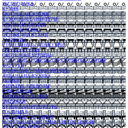
РАСПРОДАЖА
КУХНЯ
МОДУЛЬНЫЕ КУХНИ
КУХОННЫЕ ГАРНИТУРЫ
СТОЛЫ НА КУХНЮ
СТОЛЫ КНИЖКИ
СТУЛЬЯ ДЛЯ КУХНИ
ТАБУРЕТЫ
СТОЛЕШНИЦЫ ДЛЯ КУХНИ
БАРНЫЕ СТУЛЬЯ
ОБЕДЕННЫЕ ГРУППЫ
СТЕНОВЫЕ ПАНЕЛИ ДЛЯ КУХНИ (КУХОННЫЕ
ФАРТУКИ)
КУХОННЫЕ УГОЛКИ МЯГКИЕ
ДИВАНЫ НА КУХНЮ
МОЙКИ
ФИЛЬТРЫ ДЛЯ ВОДЫ
СМЕСИТЕЛИ
БЫТОВАЯ ТЕХНИКА
ВЫТЯЖКИ
КУХОННАЯ ФУРНИТУРА
ГОСТИНАЯ
СТЕНКИ В ГОСТИНУЮ
МОДУЛЬНЫЕ СИСТЕМЫ ДЛЯ ГОСТИНОЙ
ЭЛЕКТРОКАМИНЫ