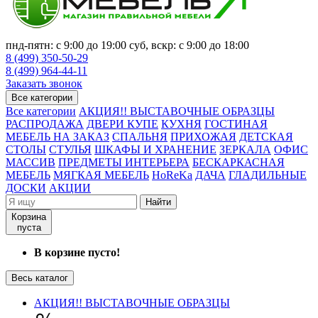
пнд-пятн: с 9:00 до 19:00 суб, вскр: с 9:00 до 18:00
8 (499) 350-50-29
8 (499) 964-44-11
Заказать звонок
Все категории
Все категории
АКЦИЯ!! ВЫСТАВОЧНЫЕ ОБРАЗЦЫ
РАСПРОДАЖА
ДВЕРИ КУПЕ
КУХНЯ
ГОСТИНАЯ
МЕБЕЛЬ НА ЗАКАЗ
СПАЛЬНЯ
ПРИХОЖАЯ
ДЕТСКАЯ
СТОЛЫ
СТУЛЬЯ
ШКАФЫ И ХРАНЕНИЕ
ЗЕРКАЛА
ОФИС
МАССИВ
ПРЕДМЕТЫ ИНТЕРЬЕРА
БЕСКАРКАСНАЯ
МЕБЕЛЬ
МЯГКАЯ МЕБЕЛЬ
HoReKa
ДАЧА
ГЛАДИЛЬНЫЕ
ДОСКИ
АКЦИИ
Найти
Корзина
пуста
В корзине пусто!
Весь каталог
АКЦИЯ!! ВЫСТАВОЧНЫЕ ОБРАЗЦЫ