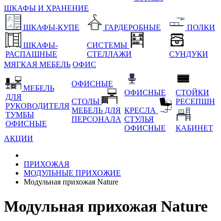
ШКАФЫ И ХРАНЕНИЕ
ШКАФЫ-КУПЕ
ГАРДЕРОБНЫЕ
ПОЛКИ
ШКАФЫ-
СИСТЕМЫ
РАСПАШНЫЕ
СТЕЛЛАЖИ
СУНДУКИ
МЯГКАЯ МЕБЕЛЬ
ОФИС
ОФИСНЫЕ
МЕБЕЛЬ
ОФИСНЫЕ
СТОЙКИ
ДЛЯ
СТОЛЫ
РЕСЕПШН
РУКОВОДИТЕЛЯ
МЕБЕЛЬ ДЛЯ
КРЕСЛА
ТУМБЫ
ПЕРСОНАЛА
СТУЛЬЯ
ОФИСНЫЕ
ОФИСНЫЕ
КАБИНЕТ
АКЦИИ
ПРИХОЖАЯ
МОДУЛЬНЫЕ ПРИХОЖИЕ
Модульная прихожая Nature
Модульная прихожая Nature