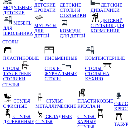
ДЕТСКИЕ
ДЕТСКИЕ
ДЕТСКИЕ
МОДУЛЬНЫЕ
КРОВАТИ
СТОЛЫ И
ДИВАНЧИКИ
ДЕТСКИЕ
СТУЛЬЧИКИ
ДЕТСКИЙ
МЕБЕЛЬ
МАТРАСЫ
СТУЛЬЧИК ДЛЯ
ДЛЯ
ДЛЯ
КОМОДЫ
КОРМЛЕНИЯ
ШКОЛЬНИКА
ДЕТЕЙ
ДЛЯ ДЕТЕЙ
СТОЛЫ
ПЛАСТИКОВЫЕ
ПИСЬМЕННЫЕ
КОМПЬЮТЕРНЫЕ
СТОЛЫ
СТОЛЫ
СТОЛЫ
ТУАЛЕТНЫЕ
ЖУРНАЛЬНЫЕ
СТОЛЫ НА
СТОЛИКИ
СТОЛЫ
КУХНЮ
СТУЛЬЯ
СТУЛЬЯ
СТУЛЬЯ
ПЛАСТИКОВЫЕ
ОФИС
ОФИСНЫЕ
МЕТАЛЛИЧЕСКИЕ
КРЕСЛА И
КРЕС
СТУЛЬЯ
СКЛАДНЫЕ
СТУЛЬЯ
ДЕРЕВЯННЫЕ
СТУЛЬЯ
БАРНЫЕ
ТАБУ
СТУЛЬЯ