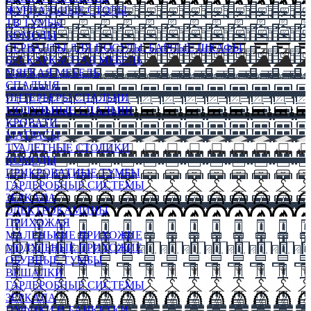
ЖУРНАЛЬНЫЕ СТОЛЫ
ТВ ТУМБЫ
КОМОДЫ
СЕРВАНТЫ ДЛЯ ПОСУДЫ, БАРНЫЕ ШКАФЫ
БЕСКАРКАСНАЯ МЕБЕЛЬ
МЯГКАЯ МЕБЕЛЬ
СПАЛЬНЯ
ИНТЕРЬЕРЫ СПАЛЬНИ
МОДУЛЬНЫЕ СПАЛЬНИ
КРОВАТИ
МАТРАСЫ
ТУАЛЕТНЫЕ СТОЛИКИ
КОМОДЫ
ПРИКРОВАТНЫЕ ТУМБЫ
ГАРДЕРОБНЫЕ СИСТЕМЫ
ЗЕРКАЛА
ЭЛЕКТРОКАМИНЫ
ПРИХОЖАЯ
МАЛЕНЬКИЕ ПРИХОЖИЕ
МОДУЛЬНЫЕ ПРИХОЖИЕ
ОБУВНЫЕ ТУМБЫ
ВЕШАЛКИ
ГАРДЕРОБНЫЕ СИСТЕМЫ
ЗЕРКАЛА
ПУФИКИ И БАНКЕТКИ