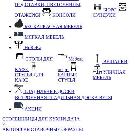
ПОДСТАВКИ, ЦВЕТОЧНИЦЫ,
БЮРО
ЭТАЖЕРКИ
КОНСОЛИ
СУНДУКИ
БЕСКАРКАСНАЯ МЕБЕЛЬ
МЯГКАЯ МЕБЕЛЬ
HoReKa
СТОЛЫ ДЛЯ
Мебель
ВЕШАЛКИ
КАФЕ
лофт
УЛИЧНАЯ
СТУЛЬЯ ДЛЯ
БАРНЫЕ
МЕБЕЛЬ
КАФЕ
СТУЛЬЯ
ГЛАДИЛЬНЫЕ ДОСКИ
ВСТРОЕННАЯ ГЛАДИЛЬНАЯ ДОСКА BELSI
АКЦИИ
СТОЛЕШНИЦЫ ДЛЯ КУХНИ
ДАЧА
×
АКЦИЯ!! ВЫСТАВОЧНЫЕ ОБРАЗЦЫ