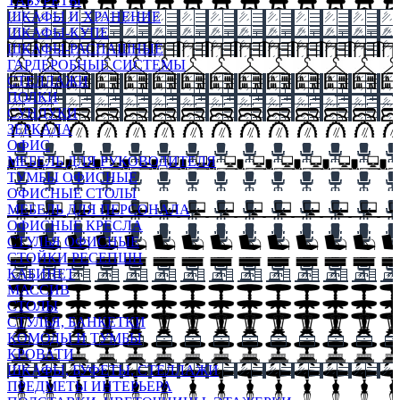
ТАБУРЕТЫ
ШКАФЫ И ХРАНЕНИЕ
ШКАФЫ-КУПЕ
ШКАФЫ-РАСПАШНЫЕ
ГАРДЕРОБНЫЕ СИСТЕМЫ
СТЕЛЛАЖИ
ПОЛКИ
СУНДУКИ
ЗЕРКАЛА
ОФИС
МЕБЕЛЬ ДЛЯ РУКОВОДИТЕЛЯ
ТУМБЫ ОФИСНЫЕ
ОФИСНЫЕ СТОЛЫ
МЕБЕЛЬ ДЛЯ ПЕРСОНАЛА
ОФИСНЫЕ КРЕСЛА
СТУЛЬЯ ОФИСНЫЕ
СТОЙКИ РЕСЕПШН
КАБИНЕТ
МАССИВ
СТОЛЫ
СТУЛЬЯ, БАНКЕТКИ
КОМОДЫ И ТУМБЫ
КРОВАТИ
ШКАФЫ, БУФЕТЫ, СТЕЛЛАЖИ
ПРЕДМЕТЫ ИНТЕРЬЕРА