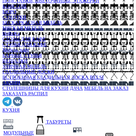
ПОДСТАВКИ, ЦВЕТОЧНИЦЫ, ЭТАЖЕРКИ
КОНСОЛИ
БЮРО
СУНДУКИ
БЕСКАРКАСНАЯ МЕБЕЛЬ
МЯГКАЯ МЕБЕЛЬ
HoReKa
СТОЛЫ ДЛЯ КАФЕ
СТУЛЬЯ ДЛЯ КАФЕ
Мебель лофт
БАРНЫЕ СТУЛЬЯ
ВЕШАЛКИ
УЛИЧНАЯ МЕБЕЛЬ
ГЛАДИЛЬНЫЕ ДОСКИ
ВСТРОЕННАЯ ГЛАДИЛЬНАЯ ДОСКА BELSI
АКЦИИ
СТОЛЕШНИЦЫ ДЛЯ КУХНИ
ДАЧА
МЕБЕЛЬ НА ЗАКАЗ
ЗАКАЗАТЬ РАСПИЛ
КУХНЯ
ТАБУРЕТЫ
МОДУЛЬНЫЕ