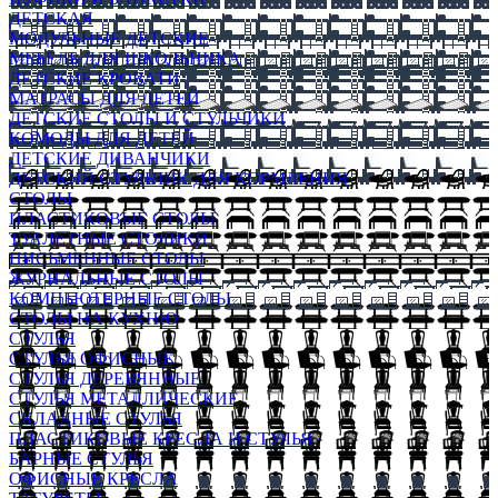
ДЕТСКАЯ
МОДУЛЬНЫЕ ДЕТСКИЕ
МЕБЕЛЬ ДЛЯ ШКОЛЬНИКА
ДЕТСКИЕ КРОВАТИ
МАТРАСЫ ДЛЯ ДЕТЕЙ
ДЕТСКИЕ СТОЛЫ И СТУЛЬЧИКИ
КОМОДЫ ДЛЯ ДЕТЕЙ
ДЕТСКИЕ ДИВАНЧИКИ
ДЕТСКИЙ СТУЛЬЧИК ДЛЯ КОРМЛЕНИЯ
СТОЛЫ
ПЛАСТИКОВЫЕ СТОЛЫ
ТУАЛЕТНЫЕ СТОЛИКИ
ПИСЬМЕННЫЕ СТОЛЫ
ЖУРНАЛЬНЫЕ СТОЛЫ
КОМПЬЮТЕРНЫЕ СТОЛЫ
СТОЛЫ НА КУХНЮ
СТУЛЬЯ
СТУЛЬЯ ОФИСНЫЕ
СТУЛЬЯ ДЕРЕВЯННЫЕ
СТУЛЬЯ МЕТАЛЛИЧЕСКИЕ
СКЛАДНЫЕ СТУЛЬЯ
ПЛАСТИКОВЫЕ КРЕСЛА И СТУЛЬЯ
БАРНЫЕ СТУЛЬЯ
ОФИСНЫЕ КРЕСЛА