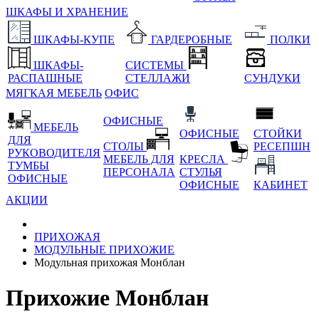
ШКАФЫ И ХРАНЕНИЕ
ШКАФЫ-КУПЕ
ГАРДЕРОБНЫЕ
ПОЛКИ
ШКАФЫ-
СИСТЕМЫ
РАСПАШНЫЕ
СТЕЛЛАЖИ
СУНДУКИ
МЯГКАЯ МЕБЕЛЬ
ОФИС
ОФИСНЫЕ
МЕБЕЛЬ
ОФИСНЫЕ
СТОЙКИ
ДЛЯ
СТОЛЫ
РЕСЕПШН
РУКОВОДИТЕЛЯ
МЕБЕЛЬ ДЛЯ
КРЕСЛА
ТУМБЫ
ПЕРСОНАЛА
СТУЛЬЯ
ОФИСНЫЕ
ОФИСНЫЕ
КАБИНЕТ
АКЦИИ
ПРИХОЖАЯ
МОДУЛЬНЫЕ ПРИХОЖИЕ
Модульная прихожая Монблан
Прихожие Монблан