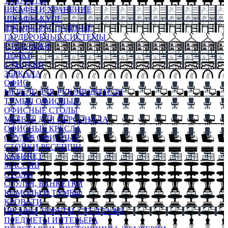
ТАБУРЕТЫ
ШКАФЫ И ХРАНЕНИЕ
ШКАФЫ-КУПЕ
ШКАФЫ-РАСПАШНЫЕ
ГАРДЕРОБНЫЕ СИСТЕМЫ
СТЕЛЛАЖИ
ПОЛКИ
СУНДУКИ
ЗЕРКАЛА
ОФИС
МЕБЕЛЬ ДЛЯ РУКОВОДИТЕЛЯ
ТУМБЫ ОФИСНЫЕ
ОФИСНЫЕ СТОЛЫ
МЕБЕЛЬ ДЛЯ ПЕРСОНАЛА
ОФИСНЫЕ КРЕСЛА
СТУЛЬЯ ОФИСНЫЕ
СТОЙКИ РЕСЕПШН
КАБИНЕТ
МАССИВ
СТОЛЫ
СТУЛЬЯ, БАНКЕТКИ
КОМОДЫ И ТУМБЫ
КРОВАТИ
ШКАФЫ, БУФЕТЫ, СТЕЛЛАЖИ
ПРЕДМЕТЫ ИНТЕРЬЕРА