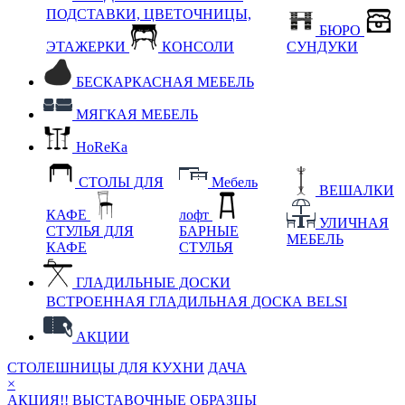
ПОДСТАВКИ, ЦВЕТОЧНИЦЫ,
БЮРО
ЭТАЖЕРКИ
КОНСОЛИ
СУНДУКИ
БЕСКАРКАСНАЯ МЕБЕЛЬ
МЯГКАЯ МЕБЕЛЬ
HoReKa
СТОЛЫ ДЛЯ
Мебель
ВЕШАЛКИ
КАФЕ
лофт
УЛИЧНАЯ
СТУЛЬЯ ДЛЯ
БАРНЫЕ
МЕБЕЛЬ
КАФЕ
СТУЛЬЯ
ГЛАДИЛЬНЫЕ ДОСКИ
ВСТРОЕННАЯ ГЛАДИЛЬНАЯ ДОСКА BELSI
АКЦИИ
СТОЛЕШНИЦЫ ДЛЯ КУХНИ
ДАЧА
×
АКЦИЯ!! ВЫСТАВОЧНЫЕ ОБРАЗЦЫ