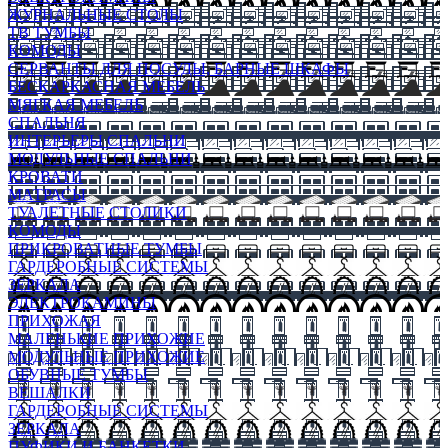
ЖУРНАЛЬНЫЕ СТОЛЫ
ТВ ТУМБЫ
КОМОДЫ
СЕРВАНТЫ ДЛЯ ПОСУДЫ, БАРНЫЕ ШКАФЫ
БЕСКАРКАСНАЯ МЕБЕЛЬ
МЯГКАЯ МЕБЕЛЬ
СПАЛЬНЯ
ИНТЕРЬЕРЫ СПАЛЬНИ
МОДУЛЬНЫЕ СПАЛЬНИ
КРОВАТИ
МАТРАСЫ
ТУАЛЕТНЫЕ СТОЛИКИ
КОМОДЫ
ПРИКРОВАТНЫЕ ТУМБЫ
ГАРДЕРОБНЫЕ СИСТЕМЫ
ЗЕРКАЛА
ЭЛЕКТРОКАМИНЫ
ПРИХОЖАЯ
МАЛЕНЬКИЕ ПРИХОЖИЕ
МОДУЛЬНЫЕ ПРИХОЖИЕ
ОБУВНЫЕ ТУМБЫ
ВЕШАЛКИ
ГАРДЕРОБНЫЕ СИСТЕМЫ
ЗЕРКАЛА
ПУФИКИ И БАНКЕТКИ