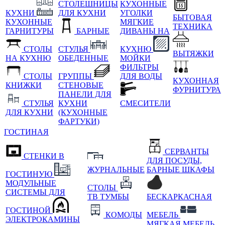
СТОЛЕШНИЦЫ
КУХОННЫЕ
КУХНИ
ДЛЯ КУХНИ
УГОЛКИ
БЫТОВАЯ
КУХОННЫЕ
МЯГКИЕ
ТЕХНИКА
ГАРНИТУРЫ
БАРНЫЕ
ДИВАНЫ НА
СТОЛЫ
СТУЛЬЯ
КУХНЮ
ВЫТЯЖКИ
НА КУХНЮ
ОБЕДЕННЫЕ
МОЙКИ
ФИЛЬТРЫ
СТОЛЫ
ГРУППЫ
ДЛЯ ВОДЫ
КУХОННАЯ
КНИЖКИ
СТЕНОВЫЕ
ФУРНИТУРА
ПАНЕЛИ ДЛЯ
СТУЛЬЯ
КУХНИ
СМЕСИТЕЛИ
ДЛЯ КУХНИ
(КУХОННЫЕ
ФАРТУКИ)
ГОСТИНАЯ
СЕРВАНТЫ
СТЕНКИ В
ДЛЯ ПОСУДЫ,
ЖУРНАЛЬНЫЕ
БАРНЫЕ ШКАФЫ
ГОСТИНУЮ
МОДУЛЬНЫЕ
СТОЛЫ
СИСТЕМЫ ДЛЯ
ТВ ТУМБЫ
БЕСКАРКАСНАЯ
ГОСТИНОЙ
КОМОДЫ
МЕБЕЛЬ
ЭЛЕКТРОКАМИНЫ
МЯГКАЯ МЕБЕЛЬ