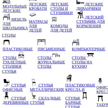
ДЕТСКИЕ
ДЕТСКИЕ
ДЕТСКИЕ
МОДУЛЬНЫЕ
КРОВАТИ
СТОЛЫ И
ДИВАНЧИКИ
ДЕТСКИЕ
СТУЛЬЧИКИ
ДЕТСКИЙ
МЕБЕЛЬ
МАТРАСЫ
СТУЛЬЧИК ДЛЯ
ДЛЯ
ДЛЯ
КОМОДЫ
КОРМЛЕНИЯ
ШКОЛЬНИКА
ДЕТЕЙ
ДЛЯ ДЕТЕЙ
СТОЛЫ
ПЛАСТИКОВЫЕ
ПИСЬМЕННЫЕ
КОМПЬЮТЕРНЫЕ
СТОЛЫ
СТОЛЫ
СТОЛЫ
ТУАЛЕТНЫЕ
ЖУРНАЛЬНЫЕ
СТОЛЫ НА
СТОЛИКИ
СТОЛЫ
КУХНЮ
СТУЛЬЯ
СТУЛЬЯ
СТУЛЬЯ
ПЛАСТИКОВЫЕ
ОФИС
ОФИСНЫЕ
МЕТАЛЛИЧЕСКИЕ
КРЕСЛА И
КРЕС
СТУЛЬЯ
СКЛАДНЫЕ
СТУЛЬЯ
ДЕРЕВЯННЫЕ
СТУЛЬЯ
БАРНЫЕ
ТАБУ
СТУЛЬЯ