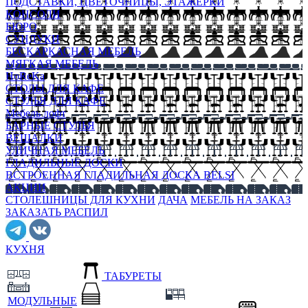
ПОДСТАВКИ, ЦВЕТОЧНИЦЫ, ЭТАЖЕРКИ
КОНСОЛИ
БЮРО
СУНДУКИ
БЕСКАРКАСНАЯ МЕБЕЛЬ
МЯГКАЯ МЕБЕЛЬ
HoReKa
СТОЛЫ ДЛЯ КАФЕ
СТУЛЬЯ ДЛЯ КАФЕ
Мебель лофт
БАРНЫЕ СТУЛЬЯ
ВЕШАЛКИ
УЛИЧНАЯ МЕБЕЛЬ
ГЛАДИЛЬНЫЕ ДОСКИ
ВСТРОЕННАЯ ГЛАДИЛЬНАЯ ДОСКА BELSI
АКЦИИ
СТОЛЕШНИЦЫ ДЛЯ КУХНИ
ДАЧА
МЕБЕЛЬ НА ЗАКАЗ
ЗАКАЗАТЬ РАСПИЛ
КУХНЯ
ТАБУРЕТЫ
МОДУЛЬНЫЕ