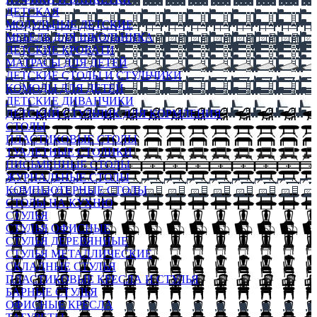
ДЕТСКАЯ
МОДУЛЬНЫЕ ДЕТСКИЕ
МЕБЕЛЬ ДЛЯ ШКОЛЬНИКА
ДЕТСКИЕ КРОВАТИ
МАТРАСЫ ДЛЯ ДЕТЕЙ
ДЕТСКИЕ СТОЛЫ И СТУЛЬЧИКИ
КОМОДЫ ДЛЯ ДЕТЕЙ
ДЕТСКИЕ ДИВАНЧИКИ
ДЕТСКИЙ СТУЛЬЧИК ДЛЯ КОРМЛЕНИЯ
СТОЛЫ
ПЛАСТИКОВЫЕ СТОЛЫ
ТУАЛЕТНЫЕ СТОЛИКИ
ПИСЬМЕННЫЕ СТОЛЫ
ЖУРНАЛЬНЫЕ СТОЛЫ
КОМПЬЮТЕРНЫЕ СТОЛЫ
СТОЛЫ НА КУХНЮ
СТУЛЬЯ
СТУЛЬЯ ОФИСНЫЕ
СТУЛЬЯ ДЕРЕВЯННЫЕ
СТУЛЬЯ МЕТАЛЛИЧЕСКИЕ
СКЛАДНЫЕ СТУЛЬЯ
ПЛАСТИКОВЫЕ КРЕСЛА И СТУЛЬЯ
БАРНЫЕ СТУЛЬЯ
ОФИСНЫЕ КРЕСЛА