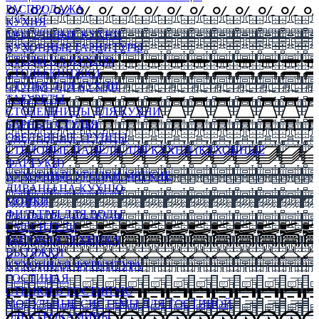
РАСПРОДАЖА
КУХНЯ
МОДУЛЬНЫЕ КУХНИ
КУХОННЫЕ ГАРНИТУРЫ
СТОЛЫ НА КУХНЮ
СТОЛЫ КНИЖКИ
СТУЛЬЯ ДЛЯ КУХНИ
ТАБУРЕТЫ
СТОЛЕШНИЦЫ ДЛЯ КУХНИ
БАРНЫЕ СТУЛЬЯ
ОБЕДЕННЫЕ ГРУППЫ
СТЕНОВЫЕ ПАНЕЛИ ДЛЯ КУХНИ (КУХОННЫЕ
ФАРТУКИ)
КУХОННЫЕ УГОЛКИ МЯГКИЕ
ДИВАНЫ НА КУХНЮ
МОЙКИ
ФИЛЬТРЫ ДЛЯ ВОДЫ
СМЕСИТЕЛИ
БЫТОВАЯ ТЕХНИКА
ВЫТЯЖКИ
КУХОННАЯ ФУРНИТУРА
ГОСТИНАЯ
СТЕНКИ В ГОСТИНУЮ
МОДУЛЬНЫЕ СИСТЕМЫ ДЛЯ ГОСТИНОЙ
ЭЛЕКТРОКАМИНЫ