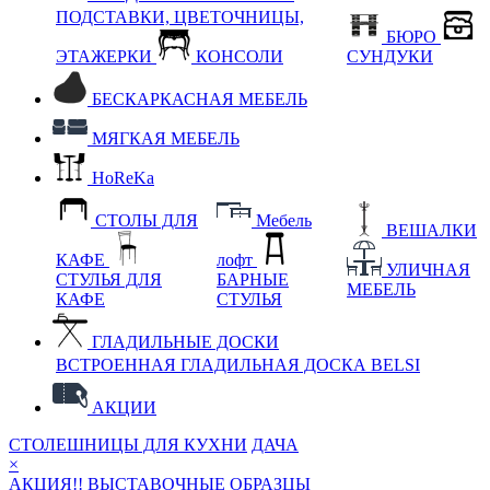
ПОДСТАВКИ, ЦВЕТОЧНИЦЫ,
БЮРО
ЭТАЖЕРКИ
КОНСОЛИ
СУНДУКИ
БЕСКАРКАСНАЯ МЕБЕЛЬ
МЯГКАЯ МЕБЕЛЬ
HoReKa
СТОЛЫ ДЛЯ
Мебель
ВЕШАЛКИ
КАФЕ
лофт
УЛИЧНАЯ
СТУЛЬЯ ДЛЯ
БАРНЫЕ
МЕБЕЛЬ
КАФЕ
СТУЛЬЯ
ГЛАДИЛЬНЫЕ ДОСКИ
ВСТРОЕННАЯ ГЛАДИЛЬНАЯ ДОСКА BELSI
АКЦИИ
СТОЛЕШНИЦЫ ДЛЯ КУХНИ
ДАЧА
×
АКЦИЯ!! ВЫСТАВОЧНЫЕ ОБРАЗЦЫ