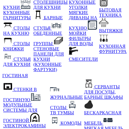
СТОЛЕШНИЦЫ
КУХОННЫЕ
КУХНИ
ДЛЯ КУХНИ
УГОЛКИ
БЫТОВАЯ
КУХОННЫЕ
МЯГКИЕ
ТЕХНИКА
ГАРНИТУРЫ
БАРНЫЕ
ДИВАНЫ НА
СТОЛЫ
СТУЛЬЯ
КУХНЮ
ВЫТЯЖКИ
НА КУХНЮ
ОБЕДЕННЫЕ
МОЙКИ
ФИЛЬТРЫ
СТОЛЫ
ГРУППЫ
ДЛЯ ВОДЫ
КУХОННАЯ
КНИЖКИ
СТЕНОВЫЕ
ФУРНИТУРА
ПАНЕЛИ ДЛЯ
СТУЛЬЯ
КУХНИ
СМЕСИТЕЛИ
ДЛЯ КУХНИ
(КУХОННЫЕ
ФАРТУКИ)
ГОСТИНАЯ
СЕРВАНТЫ
СТЕНКИ В
ДЛЯ ПОСУДЫ,
ЖУРНАЛЬНЫЕ
БАРНЫЕ ШКАФЫ
ГОСТИНУЮ
МОДУЛЬНЫЕ
СТОЛЫ
СИСТЕМЫ ДЛЯ
ТВ ТУМБЫ
БЕСКАРКАСНАЯ
ГОСТИНОЙ
КОМОДЫ
МЕБЕЛЬ
ЭЛЕКТРОКАМИНЫ
МЯГКАЯ МЕБЕЛЬ