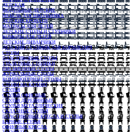
ДЕТСКАЯ
МОДУЛЬНЫЕ ДЕТСКИЕ
МЕБЕЛЬ ДЛЯ ШКОЛЬНИКА
ДЕТСКИЕ КРОВАТИ
МАТРАСЫ ДЛЯ ДЕТЕЙ
ДЕТСКИЕ СТОЛЫ И СТУЛЬЧИКИ
КОМОДЫ ДЛЯ ДЕТЕЙ
ДЕТСКИЕ ДИВАНЧИКИ
ДЕТСКИЙ СТУЛЬЧИК ДЛЯ КОРМЛЕНИЯ
СТОЛЫ
ПЛАСТИКОВЫЕ СТОЛЫ
ТУАЛЕТНЫЕ СТОЛИКИ
ПИСЬМЕННЫЕ СТОЛЫ
ЖУРНАЛЬНЫЕ СТОЛЫ
КОМПЬЮТЕРНЫЕ СТОЛЫ
СТОЛЫ НА КУХНЮ
СТУЛЬЯ
СТУЛЬЯ ОФИСНЫЕ
СТУЛЬЯ ДЕРЕВЯННЫЕ
СТУЛЬЯ МЕТАЛЛИЧЕСКИЕ
СКЛАДНЫЕ СТУЛЬЯ
ПЛАСТИКОВЫЕ КРЕСЛА И СТУЛЬЯ
БАРНЫЕ СТУЛЬЯ
ОФИСНЫЕ КРЕСЛА