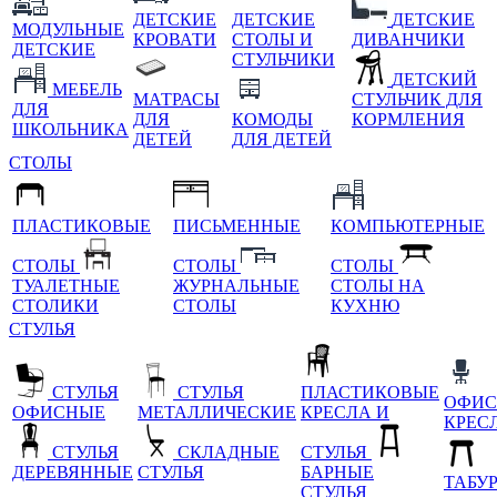
ДЕТСКИЕ
ДЕТСКИЕ
ДЕТСКИЕ
МОДУЛЬНЫЕ
КРОВАТИ
СТОЛЫ И
ДИВАНЧИКИ
ДЕТСКИЕ
СТУЛЬЧИКИ
ДЕТСКИЙ
МЕБЕЛЬ
МАТРАСЫ
СТУЛЬЧИК ДЛЯ
ДЛЯ
ДЛЯ
КОМОДЫ
КОРМЛЕНИЯ
ШКОЛЬНИКА
ДЕТЕЙ
ДЛЯ ДЕТЕЙ
СТОЛЫ
ПЛАСТИКОВЫЕ
ПИСЬМЕННЫЕ
КОМПЬЮТЕРНЫЕ
СТОЛЫ
СТОЛЫ
СТОЛЫ
ТУАЛЕТНЫЕ
ЖУРНАЛЬНЫЕ
СТОЛЫ НА
СТОЛИКИ
СТОЛЫ
КУХНЮ
СТУЛЬЯ
СТУЛЬЯ
СТУЛЬЯ
ПЛАСТИКОВЫЕ
ОФИС
ОФИСНЫЕ
МЕТАЛЛИЧЕСКИЕ
КРЕСЛА И
КРЕС
СТУЛЬЯ
СКЛАДНЫЕ
СТУЛЬЯ
ДЕРЕВЯННЫЕ
СТУЛЬЯ
БАРНЫЕ
ТАБУ
СТУЛЬЯ