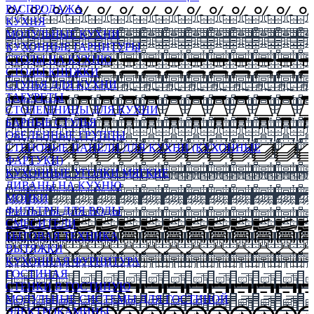
РАСПРОДАЖА
КУХНЯ
МОДУЛЬНЫЕ КУХНИ
КУХОННЫЕ ГАРНИТУРЫ
СТОЛЫ НА КУХНЮ
СТОЛЫ КНИЖКИ
СТУЛЬЯ ДЛЯ КУХНИ
ТАБУРЕТЫ
СТОЛЕШНИЦЫ ДЛЯ КУХНИ
БАРНЫЕ СТУЛЬЯ
ОБЕДЕННЫЕ ГРУППЫ
СТЕНОВЫЕ ПАНЕЛИ ДЛЯ КУХНИ (КУХОННЫЕ
ФАРТУКИ)
КУХОННЫЕ УГОЛКИ МЯГКИЕ
ДИВАНЫ НА КУХНЮ
МОЙКИ
ФИЛЬТРЫ ДЛЯ ВОДЫ
СМЕСИТЕЛИ
БЫТОВАЯ ТЕХНИКА
ВЫТЯЖКИ
КУХОННАЯ ФУРНИТУРА
ГОСТИНАЯ
СТЕНКИ В ГОСТИНУЮ
МОДУЛЬНЫЕ СИСТЕМЫ ДЛЯ ГОСТИНОЙ
ЭЛЕКТРОКАМИНЫ