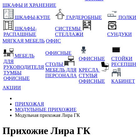
ШКАФЫ И ХРАНЕНИЕ
ШКАФЫ-КУПЕ
ГАРДЕРОБНЫЕ
ПОЛКИ
ШКАФЫ-
СИСТЕМЫ
РАСПАШНЫЕ
СТЕЛЛАЖИ
СУНДУКИ
МЯГКАЯ МЕБЕЛЬ
ОФИС
ОФИСНЫЕ
МЕБЕЛЬ
ОФИСНЫЕ
СТОЙКИ
ДЛЯ
СТОЛЫ
РЕСЕПШН
РУКОВОДИТЕЛЯ
МЕБЕЛЬ ДЛЯ
КРЕСЛА
ТУМБЫ
ПЕРСОНАЛА
СТУЛЬЯ
ОФИСНЫЕ
ОФИСНЫЕ
КАБИНЕТ
АКЦИИ
ПРИХОЖАЯ
МОДУЛЬНЫЕ ПРИХОЖИЕ
Модульная прихожая Лира ГК
Прихожие Лира ГК