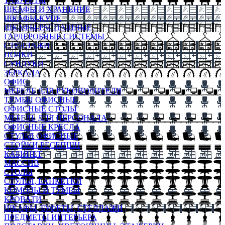
ТАБУРЕТЫ
ШКАФЫ И ХРАНЕНИЕ
ШКАФЫ-КУПЕ
ШКАФЫ-РАСПАШНЫЕ
ГАРДЕРОБНЫЕ СИСТЕМЫ
СТЕЛЛАЖИ
ПОЛКИ
СУНДУКИ
ЗЕРКАЛА
ОФИС
МЕБЕЛЬ ДЛЯ РУКОВОДИТЕЛЯ
ТУМБЫ ОФИСНЫЕ
ОФИСНЫЕ СТОЛЫ
МЕБЕЛЬ ДЛЯ ПЕРСОНАЛА
ОФИСНЫЕ КРЕСЛА
СТУЛЬЯ ОФИСНЫЕ
СТОЙКИ РЕСЕПШН
КАБИНЕТ
МАССИВ
СТОЛЫ
СТУЛЬЯ, БАНКЕТКИ
КОМОДЫ И ТУМБЫ
КРОВАТИ
ШКАФЫ, БУФЕТЫ, СТЕЛЛАЖИ
ПРЕДМЕТЫ ИНТЕРЬЕРА