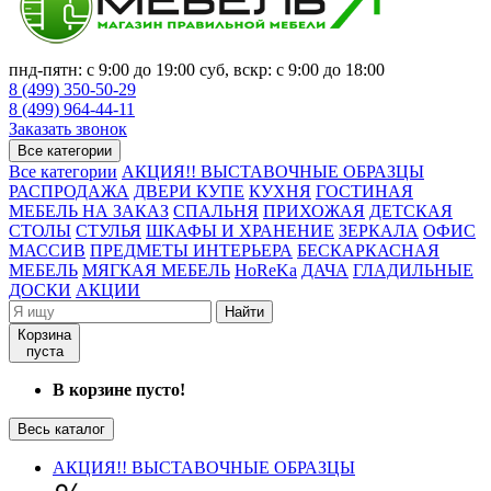
пнд-пятн: с 9:00 до 19:00 суб, вскр: с 9:00 до 18:00
8 (499) 350-50-29
8 (499) 964-44-11
Заказать звонок
Все категории
Все категории
АКЦИЯ!! ВЫСТАВОЧНЫЕ ОБРАЗЦЫ
РАСПРОДАЖА
ДВЕРИ КУПЕ
КУХНЯ
ГОСТИНАЯ
МЕБЕЛЬ НА ЗАКАЗ
СПАЛЬНЯ
ПРИХОЖАЯ
ДЕТСКАЯ
СТОЛЫ
СТУЛЬЯ
ШКАФЫ И ХРАНЕНИЕ
ЗЕРКАЛА
ОФИС
МАССИВ
ПРЕДМЕТЫ ИНТЕРЬЕРА
БЕСКАРКАСНАЯ
МЕБЕЛЬ
МЯГКАЯ МЕБЕЛЬ
HoReKa
ДАЧА
ГЛАДИЛЬНЫЕ
ДОСКИ
АКЦИИ
Найти
Корзина
пуста
В корзине пусто!
Весь каталог
АКЦИЯ!! ВЫСТАВОЧНЫЕ ОБРАЗЦЫ