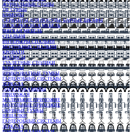
ЖУРНАЛЬНЫЕ СТОЛЫ
ТВ ТУМБЫ
КОМОДЫ
СЕРВАНТЫ ДЛЯ ПОСУДЫ, БАРНЫЕ ШКАФЫ
БЕСКАРКАСНАЯ МЕБЕЛЬ
МЯГКАЯ МЕБЕЛЬ
СПАЛЬНЯ
ИНТЕРЬЕРЫ СПАЛЬНИ
МОДУЛЬНЫЕ СПАЛЬНИ
КРОВАТИ
МАТРАСЫ
ТУАЛЕТНЫЕ СТОЛИКИ
КОМОДЫ
ПРИКРОВАТНЫЕ ТУМБЫ
ГАРДЕРОБНЫЕ СИСТЕМЫ
ЗЕРКАЛА
ЭЛЕКТРОКАМИНЫ
ПРИХОЖАЯ
МАЛЕНЬКИЕ ПРИХОЖИЕ
МОДУЛЬНЫЕ ПРИХОЖИЕ
ОБУВНЫЕ ТУМБЫ
ВЕШАЛКИ
ГАРДЕРОБНЫЕ СИСТЕМЫ
ЗЕРКАЛА
ПУФИКИ И БАНКЕТКИ