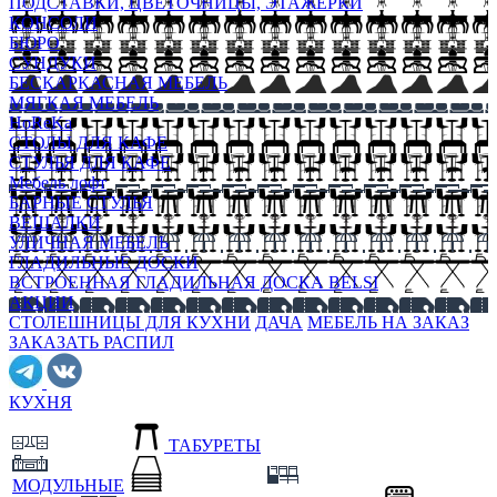
ПОДСТАВКИ, ЦВЕТОЧНИЦЫ, ЭТАЖЕРКИ
КОНСОЛИ
БЮРО
СУНДУКИ
БЕСКАРКАСНАЯ МЕБЕЛЬ
МЯГКАЯ МЕБЕЛЬ
HoReKa
СТОЛЫ ДЛЯ КАФЕ
СТУЛЬЯ ДЛЯ КАФЕ
Мебель лофт
БАРНЫЕ СТУЛЬЯ
ВЕШАЛКИ
УЛИЧНАЯ МЕБЕЛЬ
ГЛАДИЛЬНЫЕ ДОСКИ
ВСТРОЕННАЯ ГЛАДИЛЬНАЯ ДОСКА BELSI
АКЦИИ
СТОЛЕШНИЦЫ ДЛЯ КУХНИ
ДАЧА
МЕБЕЛЬ НА ЗАКАЗ
ЗАКАЗАТЬ РАСПИЛ
КУХНЯ
ТАБУРЕТЫ
МОДУЛЬНЫЕ