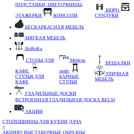
ПОДСТАВКИ, ЦВЕТОЧНИЦЫ,
БЮРО
ЭТАЖЕРКИ
КОНСОЛИ
СУНДУКИ
БЕСКАРКАСНАЯ МЕБЕЛЬ
МЯГКАЯ МЕБЕЛЬ
HoReKa
СТОЛЫ ДЛЯ
Мебель
ВЕШАЛКИ
КАФЕ
лофт
УЛИЧНАЯ
СТУЛЬЯ ДЛЯ
БАРНЫЕ
МЕБЕЛЬ
КАФЕ
СТУЛЬЯ
ГЛАДИЛЬНЫЕ ДОСКИ
ВСТРОЕННАЯ ГЛАДИЛЬНАЯ ДОСКА BELSI
АКЦИИ
СТОЛЕШНИЦЫ ДЛЯ КУХНИ
ДАЧА
×
АКЦИЯ!! ВЫСТАВОЧНЫЕ ОБРАЗЦЫ