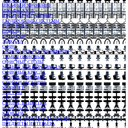
ТАБУРЕТЫ
ШКАФЫ И ХРАНЕНИЕ
ШКАФЫ-КУПЕ
ШКАФЫ-РАСПАШНЫЕ
ГАРДЕРОБНЫЕ СИСТЕМЫ
СТЕЛЛАЖИ
ПОЛКИ
СУНДУКИ
ЗЕРКАЛА
ОФИС
МЕБЕЛЬ ДЛЯ РУКОВОДИТЕЛЯ
ТУМБЫ ОФИСНЫЕ
ОФИСНЫЕ СТОЛЫ
МЕБЕЛЬ ДЛЯ ПЕРСОНАЛА
ОФИСНЫЕ КРЕСЛА
СТУЛЬЯ ОФИСНЫЕ
СТОЙКИ РЕСЕПШН
КАБИНЕТ
МАССИВ
СТОЛЫ
СТУЛЬЯ, БАНКЕТКИ
КОМОДЫ И ТУМБЫ
КРОВАТИ
ШКАФЫ, БУФЕТЫ, СТЕЛЛАЖИ
ПРЕДМЕТЫ ИНТЕРЬЕРА