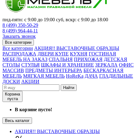
пнд-пятн: с 9:00 до 19:00 суб, вскр: с 9:00 до 18:00
8 (499) 350-50-29
8 (499) 964-44-11
Заказать звонок
Все категории
Все категории
АКЦИЯ!! ВЫСТАВОЧНЫЕ ОБРАЗЦЫ
РАСПРОДАЖА
ДВЕРИ КУПЕ
КУХНЯ
ГОСТИНАЯ
МЕБЕЛЬ НА ЗАКАЗ
СПАЛЬНЯ
ПРИХОЖАЯ
ДЕТСКАЯ
СТОЛЫ
СТУЛЬЯ
ШКАФЫ И ХРАНЕНИЕ
ЗЕРКАЛА
ОФИС
МАССИВ
ПРЕДМЕТЫ ИНТЕРЬЕРА
БЕСКАРКАСНАЯ
МЕБЕЛЬ
МЯГКАЯ МЕБЕЛЬ
HoReKa
ДАЧА
ГЛАДИЛЬНЫЕ
ДОСКИ
АКЦИИ
Найти
Корзина
пуста
В корзине пусто!
Весь каталог
АКЦИЯ!! ВЫСТАВОЧНЫЕ ОБРАЗЦЫ