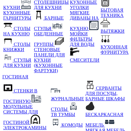
СТОЛЕШНИЦЫ
КУХОННЫЕ
КУХНИ
ДЛЯ КУХНИ
УГОЛКИ
БЫТОВАЯ
КУХОННЫЕ
МЯГКИЕ
ТЕХНИКА
ГАРНИТУРЫ
БАРНЫЕ
ДИВАНЫ НА
СТОЛЫ
СТУЛЬЯ
КУХНЮ
ВЫТЯЖКИ
НА КУХНЮ
ОБЕДЕННЫЕ
МОЙКИ
ФИЛЬТРЫ
СТОЛЫ
ГРУППЫ
ДЛЯ ВОДЫ
КУХОННАЯ
КНИЖКИ
СТЕНОВЫЕ
ФУРНИТУРА
ПАНЕЛИ ДЛЯ
СТУЛЬЯ
КУХНИ
СМЕСИТЕЛИ
ДЛЯ КУХНИ
(КУХОННЫЕ
ФАРТУКИ)
ГОСТИНАЯ
СЕРВАНТЫ
СТЕНКИ В
ДЛЯ ПОСУДЫ,
ЖУРНАЛЬНЫЕ
БАРНЫЕ ШКАФЫ
ГОСТИНУЮ
МОДУЛЬНЫЕ
СТОЛЫ
СИСТЕМЫ ДЛЯ
ТВ ТУМБЫ
БЕСКАРКАСНАЯ
ГОСТИНОЙ
КОМОДЫ
МЕБЕЛЬ
ЭЛЕКТРОКАМИНЫ
МЯГКАЯ МЕБЕЛЬ