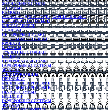
ЖУРНАЛЬНЫЕ СТОЛЫ
ТВ ТУМБЫ
КОМОДЫ
СЕРВАНТЫ ДЛЯ ПОСУДЫ, БАРНЫЕ ШКАФЫ
БЕСКАРКАСНАЯ МЕБЕЛЬ
МЯГКАЯ МЕБЕЛЬ
СПАЛЬНЯ
ИНТЕРЬЕРЫ СПАЛЬНИ
МОДУЛЬНЫЕ СПАЛЬНИ
КРОВАТИ
МАТРАСЫ
ТУАЛЕТНЫЕ СТОЛИКИ
КОМОДЫ
ПРИКРОВАТНЫЕ ТУМБЫ
ГАРДЕРОБНЫЕ СИСТЕМЫ
ЗЕРКАЛА
ЭЛЕКТРОКАМИНЫ
ПРИХОЖАЯ
МАЛЕНЬКИЕ ПРИХОЖИЕ
МОДУЛЬНЫЕ ПРИХОЖИЕ
ОБУВНЫЕ ТУМБЫ
ВЕШАЛКИ
ГАРДЕРОБНЫЕ СИСТЕМЫ
ЗЕРКАЛА
ПУФИКИ И БАНКЕТКИ