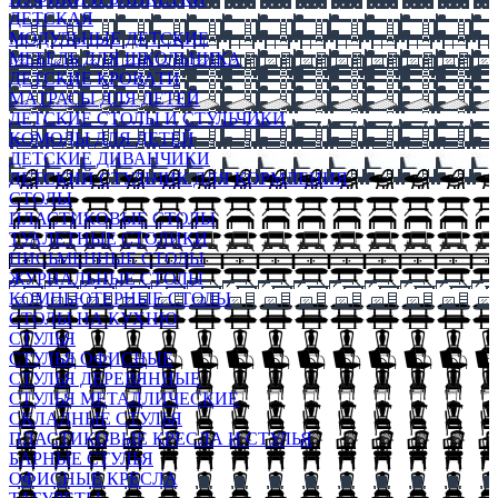
ДЕТСКАЯ
МОДУЛЬНЫЕ ДЕТСКИЕ
МЕБЕЛЬ ДЛЯ ШКОЛЬНИКА
ДЕТСКИЕ КРОВАТИ
МАТРАСЫ ДЛЯ ДЕТЕЙ
ДЕТСКИЕ СТОЛЫ И СТУЛЬЧИКИ
КОМОДЫ ДЛЯ ДЕТЕЙ
ДЕТСКИЕ ДИВАНЧИКИ
ДЕТСКИЙ СТУЛЬЧИК ДЛЯ КОРМЛЕНИЯ
СТОЛЫ
ПЛАСТИКОВЫЕ СТОЛЫ
ТУАЛЕТНЫЕ СТОЛИКИ
ПИСЬМЕННЫЕ СТОЛЫ
ЖУРНАЛЬНЫЕ СТОЛЫ
КОМПЬЮТЕРНЫЕ СТОЛЫ
СТОЛЫ НА КУХНЮ
СТУЛЬЯ
СТУЛЬЯ ОФИСНЫЕ
СТУЛЬЯ ДЕРЕВЯННЫЕ
СТУЛЬЯ МЕТАЛЛИЧЕСКИЕ
СКЛАДНЫЕ СТУЛЬЯ
ПЛАСТИКОВЫЕ КРЕСЛА И СТУЛЬЯ
БАРНЫЕ СТУЛЬЯ
ОФИСНЫЕ КРЕСЛА