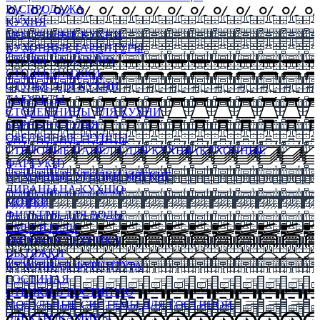
РАСПРОДАЖА
КУХНЯ
МОДУЛЬНЫЕ КУХНИ
КУХОННЫЕ ГАРНИТУРЫ
СТОЛЫ НА КУХНЮ
СТОЛЫ КНИЖКИ
СТУЛЬЯ ДЛЯ КУХНИ
ТАБУРЕТЫ
СТОЛЕШНИЦЫ ДЛЯ КУХНИ
БАРНЫЕ СТУЛЬЯ
ОБЕДЕННЫЕ ГРУППЫ
СТЕНОВЫЕ ПАНЕЛИ ДЛЯ КУХНИ (КУХОННЫЕ
ФАРТУКИ)
КУХОННЫЕ УГОЛКИ МЯГКИЕ
ДИВАНЫ НА КУХНЮ
МОЙКИ
ФИЛЬТРЫ ДЛЯ ВОДЫ
СМЕСИТЕЛИ
БЫТОВАЯ ТЕХНИКА
ВЫТЯЖКИ
КУХОННАЯ ФУРНИТУРА
ГОСТИНАЯ
СТЕНКИ В ГОСТИНУЮ
МОДУЛЬНЫЕ СИСТЕМЫ ДЛЯ ГОСТИНОЙ
ЭЛЕКТРОКАМИНЫ