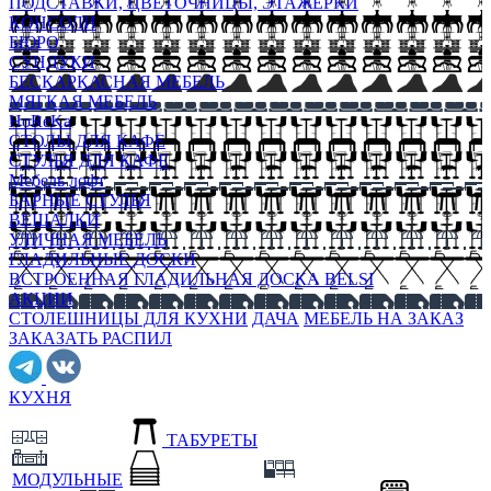
ПОДСТАВКИ, ЦВЕТОЧНИЦЫ, ЭТАЖЕРКИ
КОНСОЛИ
БЮРО
СУНДУКИ
БЕСКАРКАСНАЯ МЕБЕЛЬ
МЯГКАЯ МЕБЕЛЬ
HoReKa
СТОЛЫ ДЛЯ КАФЕ
СТУЛЬЯ ДЛЯ КАФЕ
Мебель лофт
БАРНЫЕ СТУЛЬЯ
ВЕШАЛКИ
УЛИЧНАЯ МЕБЕЛЬ
ГЛАДИЛЬНЫЕ ДОСКИ
ВСТРОЕННАЯ ГЛАДИЛЬНАЯ ДОСКА BELSI
АКЦИИ
СТОЛЕШНИЦЫ ДЛЯ КУХНИ
ДАЧА
МЕБЕЛЬ НА ЗАКАЗ
ЗАКАЗАТЬ РАСПИЛ
КУХНЯ
ТАБУРЕТЫ
МОДУЛЬНЫЕ