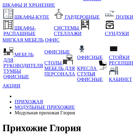
ШКАФЫ И ХРАНЕНИЕ
ШКАФЫ-КУПЕ
ГАРДЕРОБНЫЕ
ПОЛКИ
ШКАФЫ-
СИСТЕМЫ
РАСПАШНЫЕ
СТЕЛЛАЖИ
СУНДУКИ
МЯГКАЯ МЕБЕЛЬ
ОФИС
ОФИСНЫЕ
МЕБЕЛЬ
ОФИСНЫЕ
СТОЙКИ
ДЛЯ
СТОЛЫ
РЕСЕПШН
РУКОВОДИТЕЛЯ
МЕБЕЛЬ ДЛЯ
КРЕСЛА
ТУМБЫ
ПЕРСОНАЛА
СТУЛЬЯ
ОФИСНЫЕ
ОФИСНЫЕ
КАБИНЕТ
АКЦИИ
ПРИХОЖАЯ
МОДУЛЬНЫЕ ПРИХОЖИЕ
Модульная прихожая Глория
Прихожие Глория