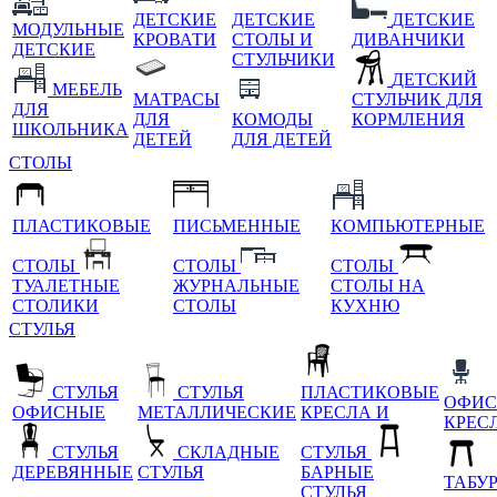
ДЕТСКИЕ
ДЕТСКИЕ
ДЕТСКИЕ
МОДУЛЬНЫЕ
КРОВАТИ
СТОЛЫ И
ДИВАНЧИКИ
ДЕТСКИЕ
СТУЛЬЧИКИ
ДЕТСКИЙ
МЕБЕЛЬ
МАТРАСЫ
СТУЛЬЧИК ДЛЯ
ДЛЯ
ДЛЯ
КОМОДЫ
КОРМЛЕНИЯ
ШКОЛЬНИКА
ДЕТЕЙ
ДЛЯ ДЕТЕЙ
СТОЛЫ
ПЛАСТИКОВЫЕ
ПИСЬМЕННЫЕ
КОМПЬЮТЕРНЫЕ
СТОЛЫ
СТОЛЫ
СТОЛЫ
ТУАЛЕТНЫЕ
ЖУРНАЛЬНЫЕ
СТОЛЫ НА
СТОЛИКИ
СТОЛЫ
КУХНЮ
СТУЛЬЯ
СТУЛЬЯ
СТУЛЬЯ
ПЛАСТИКОВЫЕ
ОФИС
ОФИСНЫЕ
МЕТАЛЛИЧЕСКИЕ
КРЕСЛА И
КРЕС
СТУЛЬЯ
СКЛАДНЫЕ
СТУЛЬЯ
ДЕРЕВЯННЫЕ
СТУЛЬЯ
БАРНЫЕ
ТАБУ
СТУЛЬЯ