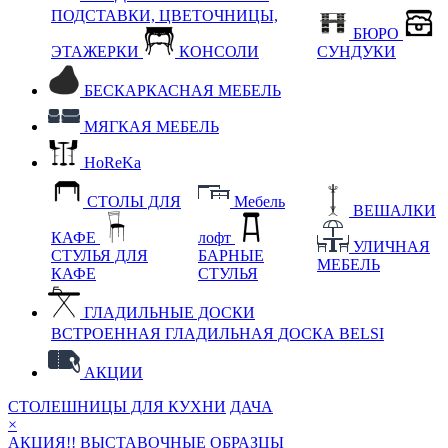
ПОДСТАВКИ, ЦВЕТОЧНИЦЫ,
БЮРО
ЭТАЖЕРКИ
КОНСОЛИ
СУНДУКИ
БЕСКАРКАСНАЯ МЕБЕЛЬ
МЯГКАЯ МЕБЕЛЬ
HoReKa
СТОЛЫ ДЛЯ
Мебель
ВЕШАЛКИ
КАФЕ
лофт
УЛИЧНАЯ
СТУЛЬЯ ДЛЯ
БАРНЫЕ
МЕБЕЛЬ
КАФЕ
СТУЛЬЯ
ГЛАДИЛЬНЫЕ ДОСКИ
ВСТРОЕННАЯ ГЛАДИЛЬНАЯ ДОСКА BELSI
АКЦИИ
СТОЛЕШНИЦЫ ДЛЯ КУХНИ
ДАЧА
×
АКЦИЯ!! ВЫСТАВОЧНЫЕ ОБРАЗЦЫ