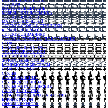
ДЕТСКАЯ
МОДУЛЬНЫЕ ДЕТСКИЕ
МЕБЕЛЬ ДЛЯ ШКОЛЬНИКА
ДЕТСКИЕ КРОВАТИ
МАТРАСЫ ДЛЯ ДЕТЕЙ
ДЕТСКИЕ СТОЛЫ И СТУЛЬЧИКИ
КОМОДЫ ДЛЯ ДЕТЕЙ
ДЕТСКИЕ ДИВАНЧИКИ
ДЕТСКИЙ СТУЛЬЧИК ДЛЯ КОРМЛЕНИЯ
СТОЛЫ
ПЛАСТИКОВЫЕ СТОЛЫ
ТУАЛЕТНЫЕ СТОЛИКИ
ПИСЬМЕННЫЕ СТОЛЫ
ЖУРНАЛЬНЫЕ СТОЛЫ
КОМПЬЮТЕРНЫЕ СТОЛЫ
СТОЛЫ НА КУХНЮ
СТУЛЬЯ
СТУЛЬЯ ОФИСНЫЕ
СТУЛЬЯ ДЕРЕВЯННЫЕ
СТУЛЬЯ МЕТАЛЛИЧЕСКИЕ
СКЛАДНЫЕ СТУЛЬЯ
ПЛАСТИКОВЫЕ КРЕСЛА И СТУЛЬЯ
БАРНЫЕ СТУЛЬЯ
ОФИСНЫЕ КРЕСЛА