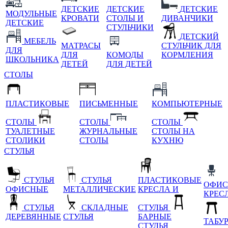
ДЕТСКИЕ
ДЕТСКИЕ
ДЕТСКИЕ
МОДУЛЬНЫЕ
КРОВАТИ
СТОЛЫ И
ДИВАНЧИКИ
ДЕТСКИЕ
СТУЛЬЧИКИ
ДЕТСКИЙ
МЕБЕЛЬ
МАТРАСЫ
СТУЛЬЧИК ДЛЯ
ДЛЯ
ДЛЯ
КОМОДЫ
КОРМЛЕНИЯ
ШКОЛЬНИКА
ДЕТЕЙ
ДЛЯ ДЕТЕЙ
СТОЛЫ
ПЛАСТИКОВЫЕ
ПИСЬМЕННЫЕ
КОМПЬЮТЕРНЫЕ
СТОЛЫ
СТОЛЫ
СТОЛЫ
ТУАЛЕТНЫЕ
ЖУРНАЛЬНЫЕ
СТОЛЫ НА
СТОЛИКИ
СТОЛЫ
КУХНЮ
СТУЛЬЯ
СТУЛЬЯ
СТУЛЬЯ
ПЛАСТИКОВЫЕ
ОФИС
ОФИСНЫЕ
МЕТАЛЛИЧЕСКИЕ
КРЕСЛА И
КРЕС
СТУЛЬЯ
СКЛАДНЫЕ
СТУЛЬЯ
ДЕРЕВЯННЫЕ
СТУЛЬЯ
БАРНЫЕ
ТАБУ
СТУЛЬЯ