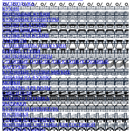
РАСПРОДАЖА
КУХНЯ
МОДУЛЬНЫЕ КУХНИ
КУХОННЫЕ ГАРНИТУРЫ
СТОЛЫ НА КУХНЮ
СТОЛЫ КНИЖКИ
СТУЛЬЯ ДЛЯ КУХНИ
ТАБУРЕТЫ
СТОЛЕШНИЦЫ ДЛЯ КУХНИ
БАРНЫЕ СТУЛЬЯ
ОБЕДЕННЫЕ ГРУППЫ
СТЕНОВЫЕ ПАНЕЛИ ДЛЯ КУХНИ (КУХОННЫЕ
ФАРТУКИ)
КУХОННЫЕ УГОЛКИ МЯГКИЕ
ДИВАНЫ НА КУХНЮ
МОЙКИ
ФИЛЬТРЫ ДЛЯ ВОДЫ
СМЕСИТЕЛИ
БЫТОВАЯ ТЕХНИКА
ВЫТЯЖКИ
КУХОННАЯ ФУРНИТУРА
ГОСТИНАЯ
СТЕНКИ В ГОСТИНУЮ
МОДУЛЬНЫЕ СИСТЕМЫ ДЛЯ ГОСТИНОЙ
ЭЛЕКТРОКАМИНЫ