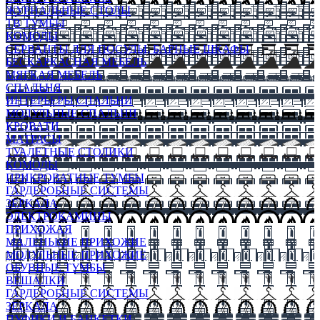
ЖУРНАЛЬНЫЕ СТОЛЫ
ТВ ТУМБЫ
КОМОДЫ
СЕРВАНТЫ ДЛЯ ПОСУДЫ, БАРНЫЕ ШКАФЫ
БЕСКАРКАСНАЯ МЕБЕЛЬ
МЯГКАЯ МЕБЕЛЬ
СПАЛЬНЯ
ИНТЕРЬЕРЫ СПАЛЬНИ
МОДУЛЬНЫЕ СПАЛЬНИ
КРОВАТИ
МАТРАСЫ
ТУАЛЕТНЫЕ СТОЛИКИ
КОМОДЫ
ПРИКРОВАТНЫЕ ТУМБЫ
ГАРДЕРОБНЫЕ СИСТЕМЫ
ЗЕРКАЛА
ЭЛЕКТРОКАМИНЫ
ПРИХОЖАЯ
МАЛЕНЬКИЕ ПРИХОЖИЕ
МОДУЛЬНЫЕ ПРИХОЖИЕ
ОБУВНЫЕ ТУМБЫ
ВЕШАЛКИ
ГАРДЕРОБНЫЕ СИСТЕМЫ
ЗЕРКАЛА
ПУФИКИ И БАНКЕТКИ