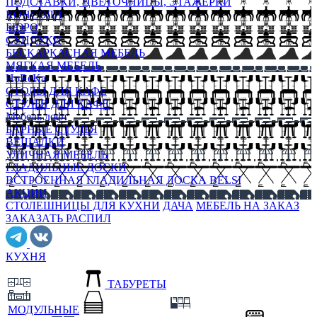
ПОДСТАВКИ, ЦВЕТОЧНИЦЫ, ЭТАЖЕРКИ
КОНСОЛИ
БЮРО
СУНДУКИ
БЕСКАРКАСНАЯ МЕБЕЛЬ
МЯГКАЯ МЕБЕЛЬ
HoReKa
СТОЛЫ ДЛЯ КАФЕ
СТУЛЬЯ ДЛЯ КАФЕ
Мебель лофт
БАРНЫЕ СТУЛЬЯ
ВЕШАЛКИ
УЛИЧНАЯ МЕБЕЛЬ
ГЛАДИЛЬНЫЕ ДОСКИ
ВСТРОЕННАЯ ГЛАДИЛЬНАЯ ДОСКА BELSI
АКЦИИ
СТОЛЕШНИЦЫ ДЛЯ КУХНИ
ДАЧА
МЕБЕЛЬ НА ЗАКАЗ
ЗАКАЗАТЬ РАСПИЛ
КУХНЯ
ТАБУРЕТЫ
МОДУЛЬНЫЕ