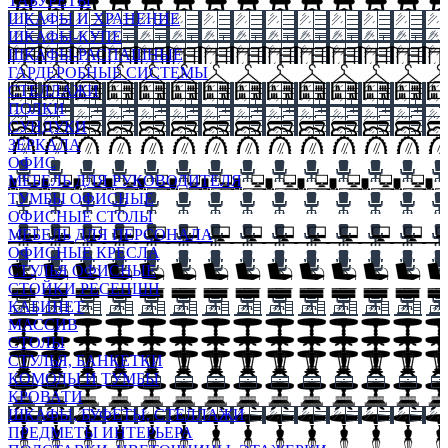
ТАБУРЕТЫ
ШКАФЫ И ХРАНЕНИЕ
ШКАФЫ-КУПЕ
ШКАФЫ-РАСПАШНЫЕ
ГАРДЕРОБНЫЕ СИСТЕМЫ
СТЕЛЛАЖИ
ПОЛКИ
СУНДУКИ
ЗЕРКАЛА
ОФИС
МЕБЕЛЬ ДЛЯ РУКОВОДИТЕЛЯ
ТУМБЫ ОФИСНЫЕ
ОФИСНЫЕ СТОЛЫ
МЕБЕЛЬ ДЛЯ ПЕРСОНАЛА
ОФИСНЫЕ КРЕСЛА
СТУЛЬЯ ОФИСНЫЕ
СТОЙКИ РЕСЕПШН
КАБИНЕТ
МАССИВ
СТОЛЫ
СТУЛЬЯ, БАНКЕТКИ
КОМОДЫ И ТУМБЫ
КРОВАТИ
ШКАФЫ, БУФЕТЫ, СТЕЛЛАЖИ
ПРЕДМЕТЫ ИНТЕРЬЕРА