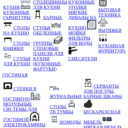
СТОЛЕШНИЦЫ
КУХОННЫЕ
КУХНИ
ДЛЯ КУХНИ
УГОЛКИ
БЫТОВАЯ
КУХОННЫЕ
МЯГКИЕ
ТЕХНИКА
ГАРНИТУРЫ
БАРНЫЕ
ДИВАНЫ НА
СТОЛЫ
СТУЛЬЯ
КУХНЮ
ВЫТЯЖКИ
НА КУХНЮ
ОБЕДЕННЫЕ
МОЙКИ
ФИЛЬТРЫ
СТОЛЫ
ГРУППЫ
ДЛЯ ВОДЫ
КУХОННАЯ
КНИЖКИ
СТЕНОВЫЕ
ФУРНИТУРА
ПАНЕЛИ ДЛЯ
СТУЛЬЯ
КУХНИ
СМЕСИТЕЛИ
ДЛЯ КУХНИ
(КУХОННЫЕ
ФАРТУКИ)
ГОСТИНАЯ
СЕРВАНТЫ
СТЕНКИ В
ДЛЯ ПОСУДЫ,
ЖУРНАЛЬНЫЕ
БАРНЫЕ ШКАФЫ
ГОСТИНУЮ
МОДУЛЬНЫЕ
СТОЛЫ
СИСТЕМЫ ДЛЯ
ТВ ТУМБЫ
БЕСКАРКАСНАЯ
ГОСТИНОЙ
КОМОДЫ
МЕБЕЛЬ
ЭЛЕКТРОКАМИНЫ
МЯГКАЯ МЕБЕЛЬ