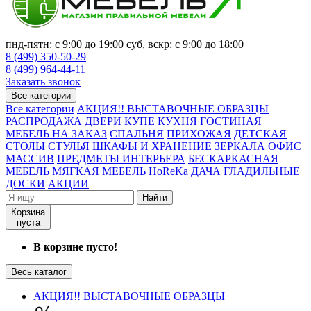
пнд-пятн: с 9:00 до 19:00 суб, вскр: с 9:00 до 18:00
8 (499) 350-50-29
8 (499) 964-44-11
Заказать звонок
Все категории
Все категории
АКЦИЯ!! ВЫСТАВОЧНЫЕ ОБРАЗЦЫ
РАСПРОДАЖА
ДВЕРИ КУПЕ
КУХНЯ
ГОСТИНАЯ
МЕБЕЛЬ НА ЗАКАЗ
СПАЛЬНЯ
ПРИХОЖАЯ
ДЕТСКАЯ
СТОЛЫ
СТУЛЬЯ
ШКАФЫ И ХРАНЕНИЕ
ЗЕРКАЛА
ОФИС
МАССИВ
ПРЕДМЕТЫ ИНТЕРЬЕРА
БЕСКАРКАСНАЯ
МЕБЕЛЬ
МЯГКАЯ МЕБЕЛЬ
HoReKa
ДАЧА
ГЛАДИЛЬНЫЕ
ДОСКИ
АКЦИИ
Найти
Корзина
пуста
В корзине пусто!
Весь каталог
АКЦИЯ!! ВЫСТАВОЧНЫЕ ОБРАЗЦЫ