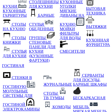
СТОЛЕШНИЦЫ
КУХОННЫЕ
КУХНИ
ДЛЯ КУХНИ
УГОЛКИ
БЫТОВАЯ
КУХОННЫЕ
МЯГКИЕ
ТЕХНИКА
ГАРНИТУРЫ
БАРНЫЕ
ДИВАНЫ НА
СТОЛЫ
СТУЛЬЯ
КУХНЮ
ВЫТЯЖКИ
НА КУХНЮ
ОБЕДЕННЫЕ
МОЙКИ
ФИЛЬТРЫ
СТОЛЫ
ГРУППЫ
ДЛЯ ВОДЫ
КУХОННАЯ
КНИЖКИ
СТЕНОВЫЕ
ФУРНИТУРА
ПАНЕЛИ ДЛЯ
СТУЛЬЯ
КУХНИ
СМЕСИТЕЛИ
ДЛЯ КУХНИ
(КУХОННЫЕ
ФАРТУКИ)
ГОСТИНАЯ
СЕРВАНТЫ
СТЕНКИ В
ДЛЯ ПОСУДЫ,
ЖУРНАЛЬНЫЕ
БАРНЫЕ ШКАФЫ
ГОСТИНУЮ
МОДУЛЬНЫЕ
СТОЛЫ
СИСТЕМЫ ДЛЯ
ТВ ТУМБЫ
БЕСКАРКАСНАЯ
ГОСТИНОЙ
КОМОДЫ
МЕБЕЛЬ
ЭЛЕКТРОКАМИНЫ
МЯГКАЯ МЕБЕЛЬ