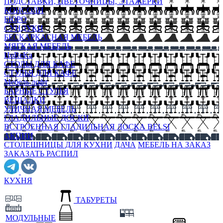
ПОДСТАВКИ, ЦВЕТОЧНИЦЫ, ЭТАЖЕРКИ
КОНСОЛИ
БЮРО
СУНДУКИ
БЕСКАРКАСНАЯ МЕБЕЛЬ
МЯГКАЯ МЕБЕЛЬ
HoReKa
СТОЛЫ ДЛЯ КАФЕ
СТУЛЬЯ ДЛЯ КАФЕ
Мебель лофт
БАРНЫЕ СТУЛЬЯ
ВЕШАЛКИ
УЛИЧНАЯ МЕБЕЛЬ
ГЛАДИЛЬНЫЕ ДОСКИ
ВСТРОЕННАЯ ГЛАДИЛЬНАЯ ДОСКА BELSI
АКЦИИ
СТОЛЕШНИЦЫ ДЛЯ КУХНИ
ДАЧА
МЕБЕЛЬ НА ЗАКАЗ
ЗАКАЗАТЬ РАСПИЛ
КУХНЯ
ТАБУРЕТЫ
МОДУЛЬНЫЕ