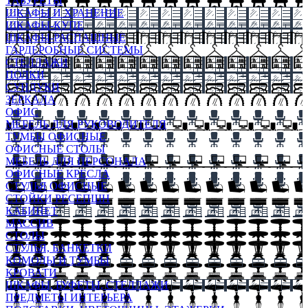
ТАБУРЕТЫ
ШКАФЫ И ХРАНЕНИЕ
ШКАФЫ-КУПЕ
ШКАФЫ-РАСПАШНЫЕ
ГАРДЕРОБНЫЕ СИСТЕМЫ
СТЕЛЛАЖИ
ПОЛКИ
СУНДУКИ
ЗЕРКАЛА
ОФИС
МЕБЕЛЬ ДЛЯ РУКОВОДИТЕЛЯ
ТУМБЫ ОФИСНЫЕ
ОФИСНЫЕ СТОЛЫ
МЕБЕЛЬ ДЛЯ ПЕРСОНАЛА
ОФИСНЫЕ КРЕСЛА
СТУЛЬЯ ОФИСНЫЕ
СТОЙКИ РЕСЕПШН
КАБИНЕТ
МАССИВ
СТОЛЫ
СТУЛЬЯ, БАНКЕТКИ
КОМОДЫ И ТУМБЫ
КРОВАТИ
ШКАФЫ, БУФЕТЫ, СТЕЛЛАЖИ
ПРЕДМЕТЫ ИНТЕРЬЕРА