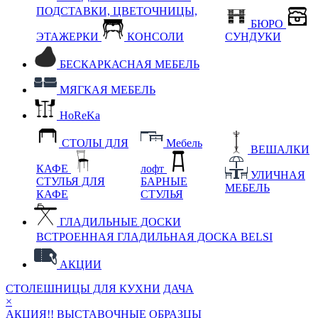
ПОДСТАВКИ, ЦВЕТОЧНИЦЫ,
БЮРО
ЭТАЖЕРКИ
КОНСОЛИ
СУНДУКИ
БЕСКАРКАСНАЯ МЕБЕЛЬ
МЯГКАЯ МЕБЕЛЬ
HoReKa
СТОЛЫ ДЛЯ
Мебель
ВЕШАЛКИ
КАФЕ
лофт
УЛИЧНАЯ
СТУЛЬЯ ДЛЯ
БАРНЫЕ
МЕБЕЛЬ
КАФЕ
СТУЛЬЯ
ГЛАДИЛЬНЫЕ ДОСКИ
ВСТРОЕННАЯ ГЛАДИЛЬНАЯ ДОСКА BELSI
АКЦИИ
СТОЛЕШНИЦЫ ДЛЯ КУХНИ
ДАЧА
×
АКЦИЯ!! ВЫСТАВОЧНЫЕ ОБРАЗЦЫ