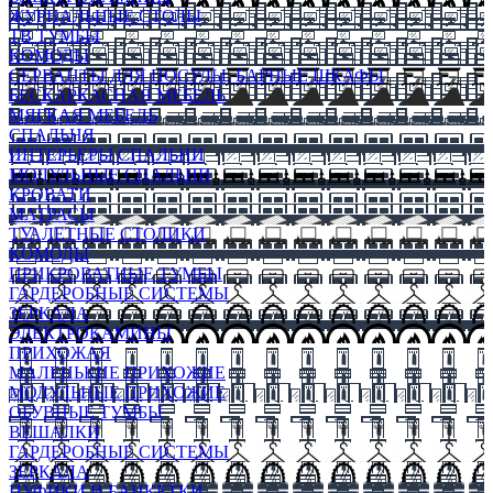
ЖУРНАЛЬНЫЕ СТОЛЫ
ТВ ТУМБЫ
КОМОДЫ
СЕРВАНТЫ ДЛЯ ПОСУДЫ, БАРНЫЕ ШКАФЫ
БЕСКАРКАСНАЯ МЕБЕЛЬ
МЯГКАЯ МЕБЕЛЬ
СПАЛЬНЯ
ИНТЕРЬЕРЫ СПАЛЬНИ
МОДУЛЬНЫЕ СПАЛЬНИ
КРОВАТИ
МАТРАСЫ
ТУАЛЕТНЫЕ СТОЛИКИ
КОМОДЫ
ПРИКРОВАТНЫЕ ТУМБЫ
ГАРДЕРОБНЫЕ СИСТЕМЫ
ЗЕРКАЛА
ЭЛЕКТРОКАМИНЫ
ПРИХОЖАЯ
МАЛЕНЬКИЕ ПРИХОЖИЕ
МОДУЛЬНЫЕ ПРИХОЖИЕ
ОБУВНЫЕ ТУМБЫ
ВЕШАЛКИ
ГАРДЕРОБНЫЕ СИСТЕМЫ
ЗЕРКАЛА
ПУФИКИ И БАНКЕТКИ