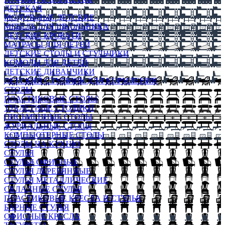
ДЕТСКАЯ
МОДУЛЬНЫЕ ДЕТСКИЕ
МЕБЕЛЬ ДЛЯ ШКОЛЬНИКА
ДЕТСКИЕ КРОВАТИ
МАТРАСЫ ДЛЯ ДЕТЕЙ
ДЕТСКИЕ СТОЛЫ И СТУЛЬЧИКИ
КОМОДЫ ДЛЯ ДЕТЕЙ
ДЕТСКИЕ ДИВАНЧИКИ
ДЕТСКИЙ СТУЛЬЧИК ДЛЯ КОРМЛЕНИЯ
СТОЛЫ
ПЛАСТИКОВЫЕ СТОЛЫ
ТУАЛЕТНЫЕ СТОЛИКИ
ПИСЬМЕННЫЕ СТОЛЫ
ЖУРНАЛЬНЫЕ СТОЛЫ
КОМПЬЮТЕРНЫЕ СТОЛЫ
СТОЛЫ НА КУХНЮ
СТУЛЬЯ
СТУЛЬЯ ОФИСНЫЕ
СТУЛЬЯ ДЕРЕВЯННЫЕ
СТУЛЬЯ МЕТАЛЛИЧЕСКИЕ
СКЛАДНЫЕ СТУЛЬЯ
ПЛАСТИКОВЫЕ КРЕСЛА И СТУЛЬЯ
БАРНЫЕ СТУЛЬЯ
ОФИСНЫЕ КРЕСЛА