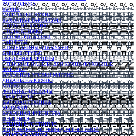
РАСПРОДАЖА
КУХНЯ
МОДУЛЬНЫЕ КУХНИ
КУХОННЫЕ ГАРНИТУРЫ
СТОЛЫ НА КУХНЮ
СТОЛЫ КНИЖКИ
СТУЛЬЯ ДЛЯ КУХНИ
ТАБУРЕТЫ
СТОЛЕШНИЦЫ ДЛЯ КУХНИ
БАРНЫЕ СТУЛЬЯ
ОБЕДЕННЫЕ ГРУППЫ
СТЕНОВЫЕ ПАНЕЛИ ДЛЯ КУХНИ (КУХОННЫЕ
ФАРТУКИ)
КУХОННЫЕ УГОЛКИ МЯГКИЕ
ДИВАНЫ НА КУХНЮ
МОЙКИ
ФИЛЬТРЫ ДЛЯ ВОДЫ
СМЕСИТЕЛИ
БЫТОВАЯ ТЕХНИКА
ВЫТЯЖКИ
КУХОННАЯ ФУРНИТУРА
ГОСТИНАЯ
СТЕНКИ В ГОСТИНУЮ
МОДУЛЬНЫЕ СИСТЕМЫ ДЛЯ ГОСТИНОЙ
ЭЛЕКТРОКАМИНЫ