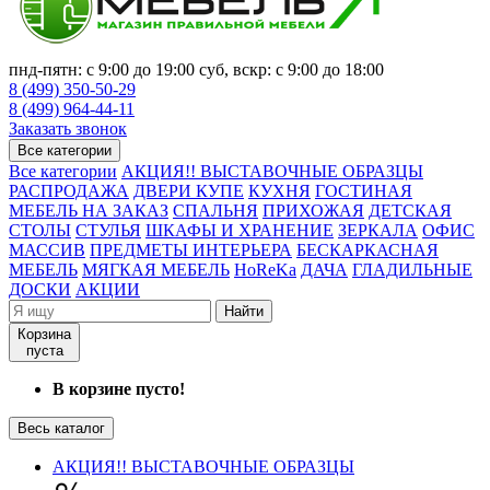
пнд-пятн: с 9:00 до 19:00 суб, вскр: с 9:00 до 18:00
8 (499) 350-50-29
8 (499) 964-44-11
Заказать звонок
Все категории
Все категории
АКЦИЯ!! ВЫСТАВОЧНЫЕ ОБРАЗЦЫ
РАСПРОДАЖА
ДВЕРИ КУПЕ
КУХНЯ
ГОСТИНАЯ
МЕБЕЛЬ НА ЗАКАЗ
СПАЛЬНЯ
ПРИХОЖАЯ
ДЕТСКАЯ
СТОЛЫ
СТУЛЬЯ
ШКАФЫ И ХРАНЕНИЕ
ЗЕРКАЛА
ОФИС
МАССИВ
ПРЕДМЕТЫ ИНТЕРЬЕРА
БЕСКАРКАСНАЯ
МЕБЕЛЬ
МЯГКАЯ МЕБЕЛЬ
HoReKa
ДАЧА
ГЛАДИЛЬНЫЕ
ДОСКИ
АКЦИИ
Найти
Корзина
пуста
В корзине пусто!
Весь каталог
АКЦИЯ!! ВЫСТАВОЧНЫЕ ОБРАЗЦЫ