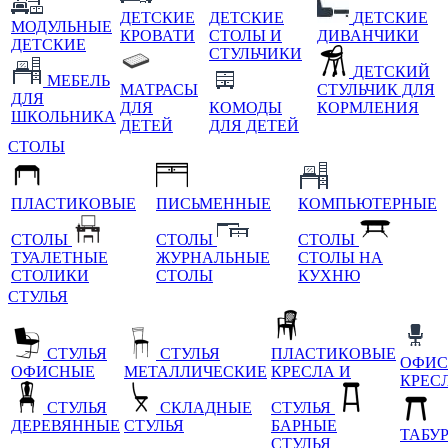
ДЕТСКИЕ
ДЕТСКИЕ
ДЕТСКИЕ
МОДУЛЬНЫЕ
КРОВАТИ
СТОЛЫ И
ДИВАНЧИКИ
ДЕТСКИЕ
СТУЛЬЧИКИ
ДЕТСКИЙ
МЕБЕЛЬ
МАТРАСЫ
СТУЛЬЧИК ДЛЯ
ДЛЯ
ДЛЯ
КОМОДЫ
КОРМЛЕНИЯ
ШКОЛЬНИКА
ДЕТЕЙ
ДЛЯ ДЕТЕЙ
СТОЛЫ
ПЛАСТИКОВЫЕ
ПИСЬМЕННЫЕ
КОМПЬЮТЕРНЫЕ
СТОЛЫ
СТОЛЫ
СТОЛЫ
ТУАЛЕТНЫЕ
ЖУРНАЛЬНЫЕ
СТОЛЫ НА
СТОЛИКИ
СТОЛЫ
КУХНЮ
СТУЛЬЯ
СТУЛЬЯ
СТУЛЬЯ
ПЛАСТИКОВЫЕ
ОФИС
ОФИСНЫЕ
МЕТАЛЛИЧЕСКИЕ
КРЕСЛА И
КРЕС
СТУЛЬЯ
СКЛАДНЫЕ
СТУЛЬЯ
ДЕРЕВЯННЫЕ
СТУЛЬЯ
БАРНЫЕ
ТАБУ
СТУЛЬЯ