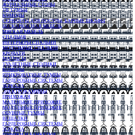
ЖУРНАЛЬНЫЕ СТОЛЫ
ТВ ТУМБЫ
КОМОДЫ
СЕРВАНТЫ ДЛЯ ПОСУДЫ, БАРНЫЕ ШКАФЫ
БЕСКАРКАСНАЯ МЕБЕЛЬ
МЯГКАЯ МЕБЕЛЬ
СПАЛЬНЯ
ИНТЕРЬЕРЫ СПАЛЬНИ
МОДУЛЬНЫЕ СПАЛЬНИ
КРОВАТИ
МАТРАСЫ
ТУАЛЕТНЫЕ СТОЛИКИ
КОМОДЫ
ПРИКРОВАТНЫЕ ТУМБЫ
ГАРДЕРОБНЫЕ СИСТЕМЫ
ЗЕРКАЛА
ЭЛЕКТРОКАМИНЫ
ПРИХОЖАЯ
МАЛЕНЬКИЕ ПРИХОЖИЕ
МОДУЛЬНЫЕ ПРИХОЖИЕ
ОБУВНЫЕ ТУМБЫ
ВЕШАЛКИ
ГАРДЕРОБНЫЕ СИСТЕМЫ
ЗЕРКАЛА
ПУФИКИ И БАНКЕТКИ