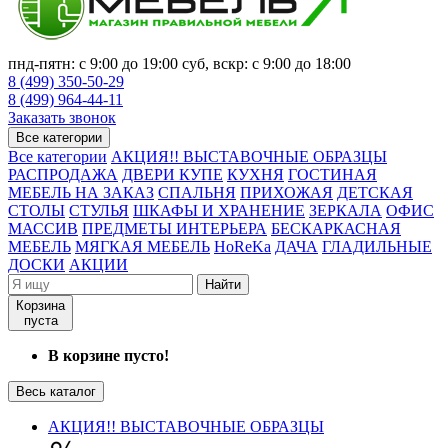
пнд-пятн: с 9:00 до 19:00 суб, вскр: с 9:00 до 18:00
8 (499) 350-50-29
8 (499) 964-44-11
Заказать звонок
Все категории
Все категории
АКЦИЯ!! ВЫСТАВОЧНЫЕ ОБРАЗЦЫ
РАСПРОДАЖА
ДВЕРИ КУПЕ
КУХНЯ
ГОСТИНАЯ
МЕБЕЛЬ НА ЗАКАЗ
СПАЛЬНЯ
ПРИХОЖАЯ
ДЕТСКАЯ
СТОЛЫ
СТУЛЬЯ
ШКАФЫ И ХРАНЕНИЕ
ЗЕРКАЛА
ОФИС
МАССИВ
ПРЕДМЕТЫ ИНТЕРЬЕРА
БЕСКАРКАСНАЯ
МЕБЕЛЬ
МЯГКАЯ МЕБЕЛЬ
HoReKa
ДАЧА
ГЛАДИЛЬНЫЕ
ДОСКИ
АКЦИИ
Найти
Корзина
пуста
В корзине пусто!
Весь каталог
АКЦИЯ!! ВЫСТАВОЧНЫЕ ОБРАЗЦЫ