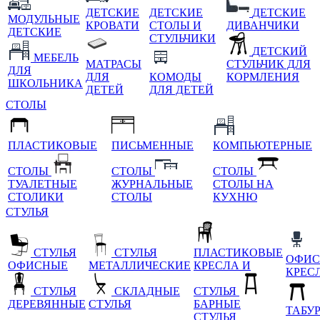
ДЕТСКИЕ
ДЕТСКИЕ
ДЕТСКИЕ
МОДУЛЬНЫЕ
КРОВАТИ
СТОЛЫ И
ДИВАНЧИКИ
ДЕТСКИЕ
СТУЛЬЧИКИ
ДЕТСКИЙ
МЕБЕЛЬ
МАТРАСЫ
СТУЛЬЧИК ДЛЯ
ДЛЯ
ДЛЯ
КОМОДЫ
КОРМЛЕНИЯ
ШКОЛЬНИКА
ДЕТЕЙ
ДЛЯ ДЕТЕЙ
СТОЛЫ
ПЛАСТИКОВЫЕ
ПИСЬМЕННЫЕ
КОМПЬЮТЕРНЫЕ
СТОЛЫ
СТОЛЫ
СТОЛЫ
ТУАЛЕТНЫЕ
ЖУРНАЛЬНЫЕ
СТОЛЫ НА
СТОЛИКИ
СТОЛЫ
КУХНЮ
СТУЛЬЯ
СТУЛЬЯ
СТУЛЬЯ
ПЛАСТИКОВЫЕ
ОФИС
ОФИСНЫЕ
МЕТАЛЛИЧЕСКИЕ
КРЕСЛА И
КРЕС
СТУЛЬЯ
СКЛАДНЫЕ
СТУЛЬЯ
ДЕРЕВЯННЫЕ
СТУЛЬЯ
БАРНЫЕ
ТАБУ
СТУЛЬЯ