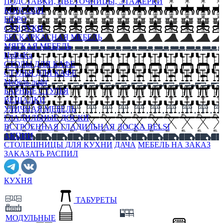
ПОДСТАВКИ, ЦВЕТОЧНИЦЫ, ЭТАЖЕРКИ
КОНСОЛИ
БЮРО
СУНДУКИ
БЕСКАРКАСНАЯ МЕБЕЛЬ
МЯГКАЯ МЕБЕЛЬ
HoReKa
СТОЛЫ ДЛЯ КАФЕ
СТУЛЬЯ ДЛЯ КАФЕ
Мебель лофт
БАРНЫЕ СТУЛЬЯ
ВЕШАЛКИ
УЛИЧНАЯ МЕБЕЛЬ
ГЛАДИЛЬНЫЕ ДОСКИ
ВСТРОЕННАЯ ГЛАДИЛЬНАЯ ДОСКА BELSI
АКЦИИ
СТОЛЕШНИЦЫ ДЛЯ КУХНИ
ДАЧА
МЕБЕЛЬ НА ЗАКАЗ
ЗАКАЗАТЬ РАСПИЛ
КУХНЯ
ТАБУРЕТЫ
МОДУЛЬНЫЕ