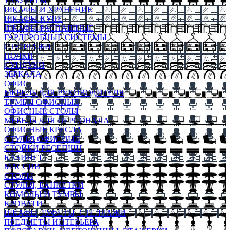
ТАБУРЕТЫ
ШКАФЫ И ХРАНЕНИЕ
ШКАФЫ-КУПЕ
ШКАФЫ-РАСПАШНЫЕ
ГАРДЕРОБНЫЕ СИСТЕМЫ
СТЕЛЛАЖИ
ПОЛКИ
СУНДУКИ
ЗЕРКАЛА
ОФИС
МЕБЕЛЬ ДЛЯ РУКОВОДИТЕЛЯ
ТУМБЫ ОФИСНЫЕ
ОФИСНЫЕ СТОЛЫ
МЕБЕЛЬ ДЛЯ ПЕРСОНАЛА
ОФИСНЫЕ КРЕСЛА
СТУЛЬЯ ОФИСНЫЕ
СТОЙКИ РЕСЕПШН
КАБИНЕТ
МАССИВ
СТОЛЫ
СТУЛЬЯ, БАНКЕТКИ
КОМОДЫ И ТУМБЫ
КРОВАТИ
ШКАФЫ, БУФЕТЫ, СТЕЛЛАЖИ
ПРЕДМЕТЫ ИНТЕРЬЕРА