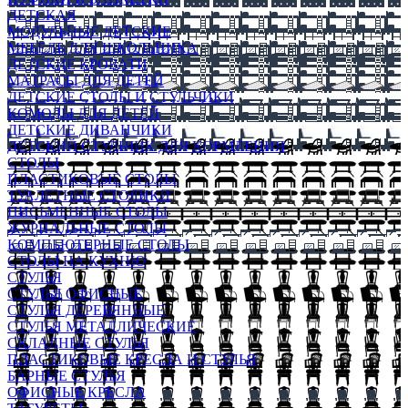
ДЕТСКАЯ
МОДУЛЬНЫЕ ДЕТСКИЕ
МЕБЕЛЬ ДЛЯ ШКОЛЬНИКА
ДЕТСКИЕ КРОВАТИ
МАТРАСЫ ДЛЯ ДЕТЕЙ
ДЕТСКИЕ СТОЛЫ И СТУЛЬЧИКИ
КОМОДЫ ДЛЯ ДЕТЕЙ
ДЕТСКИЕ ДИВАНЧИКИ
ДЕТСКИЙ СТУЛЬЧИК ДЛЯ КОРМЛЕНИЯ
СТОЛЫ
ПЛАСТИКОВЫЕ СТОЛЫ
ТУАЛЕТНЫЕ СТОЛИКИ
ПИСЬМЕННЫЕ СТОЛЫ
ЖУРНАЛЬНЫЕ СТОЛЫ
КОМПЬЮТЕРНЫЕ СТОЛЫ
СТОЛЫ НА КУХНЮ
СТУЛЬЯ
СТУЛЬЯ ОФИСНЫЕ
СТУЛЬЯ ДЕРЕВЯННЫЕ
СТУЛЬЯ МЕТАЛЛИЧЕСКИЕ
СКЛАДНЫЕ СТУЛЬЯ
ПЛАСТИКОВЫЕ КРЕСЛА И СТУЛЬЯ
БАРНЫЕ СТУЛЬЯ
ОФИСНЫЕ КРЕСЛА