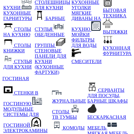
СТОЛЕШНИЦЫ
КУХОННЫЕ
КУХНИ
ДЛЯ КУХНИ
УГОЛКИ
БЫТОВАЯ
КУХОННЫЕ
МЯГКИЕ
ТЕХНИКА
ГАРНИТУРЫ
БАРНЫЕ
ДИВАНЫ НА
СТОЛЫ
СТУЛЬЯ
КУХНЮ
ВЫТЯЖКИ
НА КУХНЮ
ОБЕДЕННЫЕ
МОЙКИ
ФИЛЬТРЫ
СТОЛЫ
ГРУППЫ
ДЛЯ ВОДЫ
КУХОННАЯ
КНИЖКИ
СТЕНОВЫЕ
ФУРНИТУРА
ПАНЕЛИ ДЛЯ
СТУЛЬЯ
КУХНИ
СМЕСИТЕЛИ
ДЛЯ КУХНИ
(КУХОННЫЕ
ФАРТУКИ)
ГОСТИНАЯ
СЕРВАНТЫ
СТЕНКИ В
ДЛЯ ПОСУДЫ,
ЖУРНАЛЬНЫЕ
БАРНЫЕ ШКАФЫ
ГОСТИНУЮ
МОДУЛЬНЫЕ
СТОЛЫ
СИСТЕМЫ ДЛЯ
ТВ ТУМБЫ
БЕСКАРКАСНАЯ
ГОСТИНОЙ
КОМОДЫ
МЕБЕЛЬ
ЭЛЕКТРОКАМИНЫ
МЯГКАЯ МЕБЕЛЬ