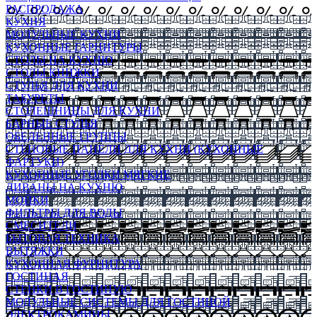
РАСПРОДАЖА
КУХНЯ
МОДУЛЬНЫЕ КУХНИ
КУХОННЫЕ ГАРНИТУРЫ
СТОЛЫ НА КУХНЮ
СТОЛЫ КНИЖКИ
СТУЛЬЯ ДЛЯ КУХНИ
ТАБУРЕТЫ
СТОЛЕШНИЦЫ ДЛЯ КУХНИ
БАРНЫЕ СТУЛЬЯ
ОБЕДЕННЫЕ ГРУППЫ
СТЕНОВЫЕ ПАНЕЛИ ДЛЯ КУХНИ (КУХОННЫЕ
ФАРТУКИ)
КУХОННЫЕ УГОЛКИ МЯГКИЕ
ДИВАНЫ НА КУХНЮ
МОЙКИ
ФИЛЬТРЫ ДЛЯ ВОДЫ
СМЕСИТЕЛИ
БЫТОВАЯ ТЕХНИКА
ВЫТЯЖКИ
КУХОННАЯ ФУРНИТУРА
ГОСТИНАЯ
СТЕНКИ В ГОСТИНУЮ
МОДУЛЬНЫЕ СИСТЕМЫ ДЛЯ ГОСТИНОЙ
ЭЛЕКТРОКАМИНЫ