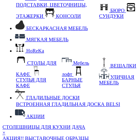
ПОДСТАВКИ, ЦВЕТОЧНИЦЫ,
БЮРО
ЭТАЖЕРКИ
КОНСОЛИ
СУНДУКИ
БЕСКАРКАСНАЯ МЕБЕЛЬ
МЯГКАЯ МЕБЕЛЬ
HoReKa
СТОЛЫ ДЛЯ
Мебель
ВЕШАЛКИ
КАФЕ
лофт
УЛИЧНАЯ
СТУЛЬЯ ДЛЯ
БАРНЫЕ
МЕБЕЛЬ
КАФЕ
СТУЛЬЯ
ГЛАДИЛЬНЫЕ ДОСКИ
ВСТРОЕННАЯ ГЛАДИЛЬНАЯ ДОСКА BELSI
АКЦИИ
СТОЛЕШНИЦЫ ДЛЯ КУХНИ
ДАЧА
×
АКЦИЯ!! ВЫСТАВОЧНЫЕ ОБРАЗЦЫ