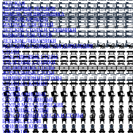
ДЕТСКАЯ
МОДУЛЬНЫЕ ДЕТСКИЕ
МЕБЕЛЬ ДЛЯ ШКОЛЬНИКА
ДЕТСКИЕ КРОВАТИ
МАТРАСЫ ДЛЯ ДЕТЕЙ
ДЕТСКИЕ СТОЛЫ И СТУЛЬЧИКИ
КОМОДЫ ДЛЯ ДЕТЕЙ
ДЕТСКИЕ ДИВАНЧИКИ
ДЕТСКИЙ СТУЛЬЧИК ДЛЯ КОРМЛЕНИЯ
СТОЛЫ
ПЛАСТИКОВЫЕ СТОЛЫ
ТУАЛЕТНЫЕ СТОЛИКИ
ПИСЬМЕННЫЕ СТОЛЫ
ЖУРНАЛЬНЫЕ СТОЛЫ
КОМПЬЮТЕРНЫЕ СТОЛЫ
СТОЛЫ НА КУХНЮ
СТУЛЬЯ
СТУЛЬЯ ОФИСНЫЕ
СТУЛЬЯ ДЕРЕВЯННЫЕ
СТУЛЬЯ МЕТАЛЛИЧЕСКИЕ
СКЛАДНЫЕ СТУЛЬЯ
ПЛАСТИКОВЫЕ КРЕСЛА И СТУЛЬЯ
БАРНЫЕ СТУЛЬЯ
ОФИСНЫЕ КРЕСЛА
ТАБУРЕТЫ