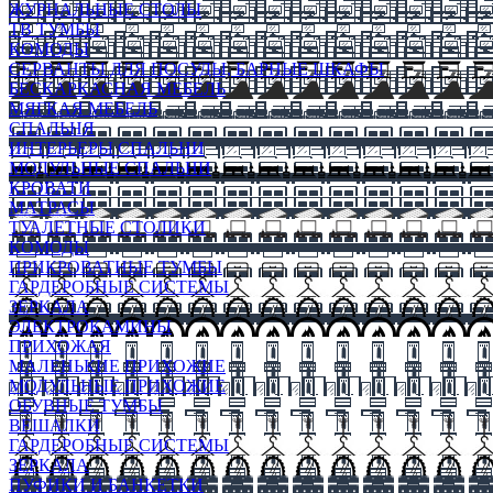
ЖУРНАЛЬНЫЕ СТОЛЫ
ТВ ТУМБЫ
КОМОДЫ
СЕРВАНТЫ ДЛЯ ПОСУДЫ, БАРНЫЕ ШКАФЫ
БЕСКАРКАСНАЯ МЕБЕЛЬ
МЯГКАЯ МЕБЕЛЬ
СПАЛЬНЯ
ИНТЕРЬЕРЫ СПАЛЬНИ
МОДУЛЬНЫЕ СПАЛЬНИ
КРОВАТИ
МАТРАСЫ
ТУАЛЕТНЫЕ СТОЛИКИ
КОМОДЫ
ПРИКРОВАТНЫЕ ТУМБЫ
ГАРДЕРОБНЫЕ СИСТЕМЫ
ЗЕРКАЛА
ЭЛЕКТРОКАМИНЫ
ПРИХОЖАЯ
МАЛЕНЬКИЕ ПРИХОЖИЕ
МОДУЛЬНЫЕ ПРИХОЖИЕ
ОБУВНЫЕ ТУМБЫ
ВЕШАЛКИ
ГАРДЕРОБНЫЕ СИСТЕМЫ
ЗЕРКАЛА
ПУФИКИ И БАНКЕТКИ