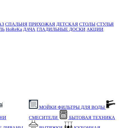
АЗ
СПАЛЬНЯ
ПРИХОЖАЯ
ДЕТСКАЯ
СТОЛЫ
СТУЛЬЯ
ЛЬ
HoReKa
ДАЧА
ГЛАДИЛЬНЫЕ ДОСКИ
АКЦИИ
МОЙКИ
ФИЛЬТРЫ ДЛЯ ВОДЫ
ХНИ
СМЕСИТЕЛИ
БЫТОВАЯ ТЕХНИКА
Е
ДИВАНЫ
ВЫТЯЖКИ
КУХОННАЯ