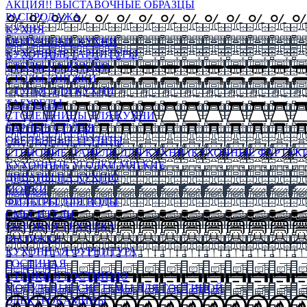
АКЦИЯ!! ВЫСТАВОЧНЫЕ ОБРАЗЦЫ
РАСПРОДАЖА
КУХНЯ
МОДУЛЬНЫЕ КУХНИ
КУХОННЫЕ ГАРНИТУРЫ
СТОЛЫ НА КУХНЮ
СТОЛЫ КНИЖКИ
СТУЛЬЯ ДЛЯ КУХНИ
ТАБУРЕТЫ
СТОЛЕШНИЦЫ ДЛЯ КУХНИ
БАРНЫЕ СТУЛЬЯ
ОБЕДЕННЫЕ ГРУППЫ
СТЕНОВЫЕ ПАНЕЛИ ДЛЯ КУХНИ (КУХОННЫЕ ФАРТУКИ
КУХОННЫЕ УГОЛКИ МЯГКИЕ
ДИВАНЫ НА КУХНЮ
МОЙКИ
ФИЛЬТРЫ ДЛЯ ВОДЫ
СМЕСИТЕЛИ
БЫТОВАЯ ТЕХНИКА
ВЫТЯЖКИ
КУХОННАЯ ФУРНИТУРА
ГОСТИНАЯ
СТЕНКИ В ГОСТИНУЮ
МОДУЛЬНЫЕ СИСТЕМЫ ДЛЯ ГОСТИНОЙ
ЭЛЕКТРОКАМИНЫ