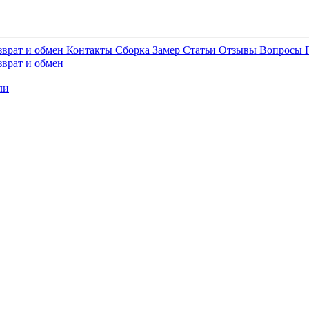
зврат и обмен
Контакты
Сборка
Замер
Статьи
Отзывы
Вопросы
зврат и обмен
ли