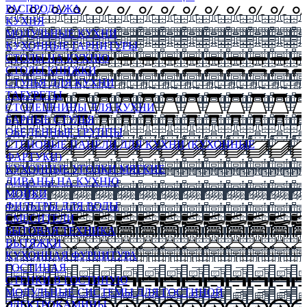
РАСПРОДАЖА
КУХНЯ
МОДУЛЬНЫЕ КУХНИ
КУХОННЫЕ ГАРНИТУРЫ
СТОЛЫ НА КУХНЮ
СТОЛЫ КНИЖКИ
СТУЛЬЯ ДЛЯ КУХНИ
ТАБУРЕТЫ
СТОЛЕШНИЦЫ ДЛЯ КУХНИ
БАРНЫЕ СТУЛЬЯ
ОБЕДЕННЫЕ ГРУППЫ
СТЕНОВЫЕ ПАНЕЛИ ДЛЯ КУХНИ (КУХОННЫЕ
ФАРТУКИ)
КУХОННЫЕ УГОЛКИ МЯГКИЕ
ДИВАНЫ НА КУХНЮ
МОЙКИ
ФИЛЬТРЫ ДЛЯ ВОДЫ
СМЕСИТЕЛИ
БЫТОВАЯ ТЕХНИКА
ВЫТЯЖКИ
КУХОННАЯ ФУРНИТУРА
ГОСТИНАЯ
СТЕНКИ В ГОСТИНУЮ
МОДУЛЬНЫЕ СИСТЕМЫ ДЛЯ ГОСТИНОЙ
ЭЛЕКТРОКАМИНЫ