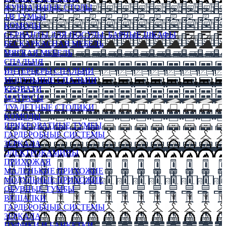
ЖУРНАЛЬНЫЕ СТОЛЫ
ТВ ТУМБЫ
КОМОДЫ
СЕРВАНТЫ ДЛЯ ПОСУДЫ, БАРНЫЕ ШКАФЫ
БЕСКАРКАСНАЯ МЕБЕЛЬ
МЯГКАЯ МЕБЕЛЬ
СПАЛЬНЯ
ИНТЕРЬЕРЫ СПАЛЬНИ
МОДУЛЬНЫЕ СПАЛЬНИ
КРОВАТИ
МАТРАСЫ
ТУАЛЕТНЫЕ СТОЛИКИ
КОМОДЫ
ПРИКРОВАТНЫЕ ТУМБЫ
ГАРДЕРОБНЫЕ СИСТЕМЫ
ЗЕРКАЛА
ЭЛЕКТРОКАМИНЫ
ПРИХОЖАЯ
МАЛЕНЬКИЕ ПРИХОЖИЕ
МОДУЛЬНЫЕ ПРИХОЖИЕ
ОБУВНЫЕ ТУМБЫ
ВЕШАЛКИ
ГАРДЕРОБНЫЕ СИСТЕМЫ
ЗЕРКАЛА
ПУФИКИ И БАНКЕТКИ