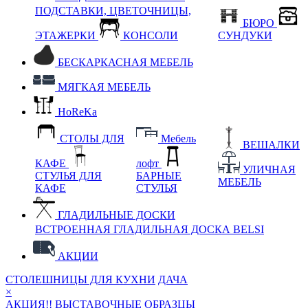
ПОДСТАВКИ, ЦВЕТОЧНИЦЫ,
БЮРО
ЭТАЖЕРКИ
КОНСОЛИ
СУНДУКИ
БЕСКАРКАСНАЯ МЕБЕЛЬ
МЯГКАЯ МЕБЕЛЬ
HoReKa
СТОЛЫ ДЛЯ
Мебель
ВЕШАЛКИ
КАФЕ
лофт
УЛИЧНАЯ
СТУЛЬЯ ДЛЯ
БАРНЫЕ
МЕБЕЛЬ
КАФЕ
СТУЛЬЯ
ГЛАДИЛЬНЫЕ ДОСКИ
ВСТРОЕННАЯ ГЛАДИЛЬНАЯ ДОСКА BELSI
АКЦИИ
СТОЛЕШНИЦЫ ДЛЯ КУХНИ
ДАЧА
×
АКЦИЯ!! ВЫСТАВОЧНЫЕ ОБРАЗЦЫ