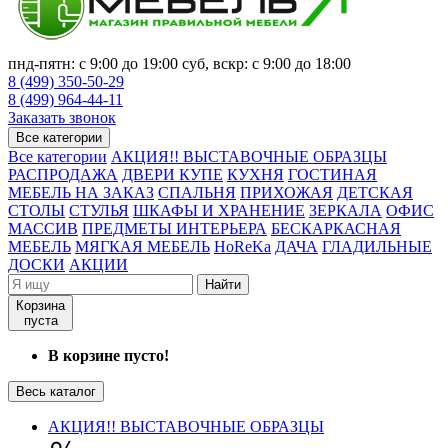
пнд-пятн: с 9:00 до 19:00 суб, вскр: с 9:00 до 18:00
8 (499) 350-50-29
8 (499) 964-44-11
Заказать звонок
Все категории
Все категории
АКЦИЯ!! ВЫСТАВОЧНЫЕ ОБРАЗЦЫ
РАСПРОДАЖА
ДВЕРИ КУПЕ
КУХНЯ
ГОСТИНАЯ
МЕБЕЛЬ НА ЗАКАЗ
СПАЛЬНЯ
ПРИХОЖАЯ
ДЕТСКАЯ
СТОЛЫ
СТУЛЬЯ
ШКАФЫ И ХРАНЕНИЕ
ЗЕРКАЛА
ОФИС
МАССИВ
ПРЕДМЕТЫ ИНТЕРЬЕРА
БЕСКАРКАСНАЯ
МЕБЕЛЬ
МЯГКАЯ МЕБЕЛЬ
HoReKa
ДАЧА
ГЛАДИЛЬНЫЕ
ДОСКИ
АКЦИИ
Найти
Корзина
пуста
В корзине пусто!
Весь каталог
АКЦИЯ!! ВЫСТАВОЧНЫЕ ОБРАЗЦЫ