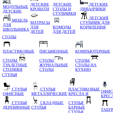
ДЕТСКИЕ
ДЕТСКИЕ
ДЕТСКИЕ
МОДУЛЬНЫЕ
КРОВАТИ
СТОЛЫ И
ДИВАНЧИКИ
ДЕТСКИЕ
СТУЛЬЧИКИ
ДЕТСКИЙ
МЕБЕЛЬ
МАТРАСЫ
СТУЛЬЧИК ДЛЯ
ДЛЯ
ДЛЯ
КОМОДЫ
КОРМЛЕНИЯ
ШКОЛЬНИКА
ДЕТЕЙ
ДЛЯ ДЕТЕЙ
СТОЛЫ
ПЛАСТИКОВЫЕ
ПИСЬМЕННЫЕ
КОМПЬЮТЕРНЫЕ
СТОЛЫ
СТОЛЫ
СТОЛЫ
ТУАЛЕТНЫЕ
ЖУРНАЛЬНЫЕ
СТОЛЫ НА
СТОЛИКИ
СТОЛЫ
КУХНЮ
СТУЛЬЯ
СТУЛЬЯ
СТУЛЬЯ
ПЛАСТИКОВЫЕ
ОФИС
ОФИСНЫЕ
МЕТАЛЛИЧЕСКИЕ
КРЕСЛА И
КРЕС
СТУЛЬЯ
СКЛАДНЫЕ
СТУЛЬЯ
ДЕРЕВЯННЫЕ
СТУЛЬЯ
БАРНЫЕ
ТАБУ
СТУЛЬЯ