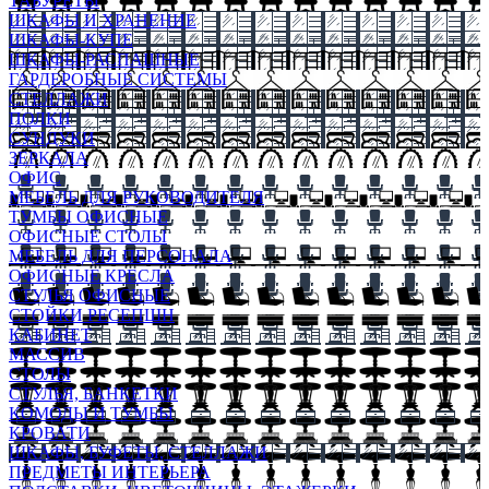
ТАБУРЕТЫ
ШКАФЫ И ХРАНЕНИЕ
ШКАФЫ-КУПЕ
ШКАФЫ-РАСПАШНЫЕ
ГАРДЕРОБНЫЕ СИСТЕМЫ
СТЕЛЛАЖИ
ПОЛКИ
СУНДУКИ
ЗЕРКАЛА
ОФИС
МЕБЕЛЬ ДЛЯ РУКОВОДИТЕЛЯ
ТУМБЫ ОФИСНЫЕ
ОФИСНЫЕ СТОЛЫ
МЕБЕЛЬ ДЛЯ ПЕРСОНАЛА
ОФИСНЫЕ КРЕСЛА
СТУЛЬЯ ОФИСНЫЕ
СТОЙКИ РЕСЕПШН
КАБИНЕТ
МАССИВ
СТОЛЫ
СТУЛЬЯ, БАНКЕТКИ
КОМОДЫ И ТУМБЫ
КРОВАТИ
ШКАФЫ, БУФЕТЫ, СТЕЛЛАЖИ
ПРЕДМЕТЫ ИНТЕРЬЕРА