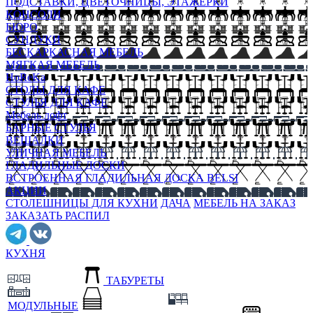
ПОДСТАВКИ, ЦВЕТОЧНИЦЫ, ЭТАЖЕРКИ
КОНСОЛИ
БЮРО
СУНДУКИ
БЕСКАРКАСНАЯ МЕБЕЛЬ
МЯГКАЯ МЕБЕЛЬ
HoReKa
СТОЛЫ ДЛЯ КАФЕ
СТУЛЬЯ ДЛЯ КАФЕ
Мебель лофт
БАРНЫЕ СТУЛЬЯ
ВЕШАЛКИ
УЛИЧНАЯ МЕБЕЛЬ
ГЛАДИЛЬНЫЕ ДОСКИ
ВСТРОЕННАЯ ГЛАДИЛЬНАЯ ДОСКА BELSI
АКЦИИ
СТОЛЕШНИЦЫ ДЛЯ КУХНИ
ДАЧА
МЕБЕЛЬ НА ЗАКАЗ
ЗАКАЗАТЬ РАСПИЛ
КУХНЯ
ТАБУРЕТЫ
МОДУЛЬНЫЕ