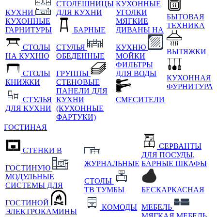
СТОЛЕШНИЦЫ
КУХОННЫЕ
КУХНИ
ДЛЯ КУХНИ
УГОЛКИ
БЫТОВАЯ
КУХОННЫЕ
МЯГКИЕ
ТЕХНИКА
ГАРНИТУРЫ
БАРНЫЕ
ДИВАНЫ НА
СТОЛЫ
СТУЛЬЯ
КУХНЮ
ВЫТЯЖКИ
НА КУХНЮ
ОБЕДЕННЫЕ
МОЙКИ
ФИЛЬТРЫ
СТОЛЫ
ГРУППЫ
ДЛЯ ВОДЫ
КУХОННАЯ
КНИЖКИ
СТЕНОВЫЕ
ФУРНИТУРА
ПАНЕЛИ ДЛЯ
СТУЛЬЯ
КУХНИ
СМЕСИТЕЛИ
ДЛЯ КУХНИ
(КУХОННЫЕ
ФАРТУКИ)
ГОСТИНАЯ
СЕРВАНТЫ
СТЕНКИ В
ДЛЯ ПОСУДЫ,
ЖУРНАЛЬНЫЕ
БАРНЫЕ ШКАФЫ
ГОСТИНУЮ
МОДУЛЬНЫЕ
СТОЛЫ
СИСТЕМЫ ДЛЯ
ТВ ТУМБЫ
БЕСКАРКАСНАЯ
ГОСТИНОЙ
КОМОДЫ
МЕБЕЛЬ
ЭЛЕКТРОКАМИНЫ
МЯГКАЯ МЕБЕЛЬ