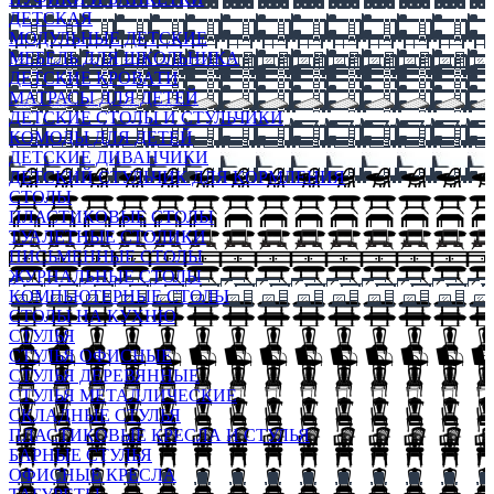
ДЕТСКАЯ
МОДУЛЬНЫЕ ДЕТСКИЕ
МЕБЕЛЬ ДЛЯ ШКОЛЬНИКА
ДЕТСКИЕ КРОВАТИ
МАТРАСЫ ДЛЯ ДЕТЕЙ
ДЕТСКИЕ СТОЛЫ И СТУЛЬЧИКИ
КОМОДЫ ДЛЯ ДЕТЕЙ
ДЕТСКИЕ ДИВАНЧИКИ
ДЕТСКИЙ СТУЛЬЧИК ДЛЯ КОРМЛЕНИЯ
СТОЛЫ
ПЛАСТИКОВЫЕ СТОЛЫ
ТУАЛЕТНЫЕ СТОЛИКИ
ПИСЬМЕННЫЕ СТОЛЫ
ЖУРНАЛЬНЫЕ СТОЛЫ
КОМПЬЮТЕРНЫЕ СТОЛЫ
СТОЛЫ НА КУХНЮ
СТУЛЬЯ
СТУЛЬЯ ОФИСНЫЕ
СТУЛЬЯ ДЕРЕВЯННЫЕ
СТУЛЬЯ МЕТАЛЛИЧЕСКИЕ
СКЛАДНЫЕ СТУЛЬЯ
ПЛАСТИКОВЫЕ КРЕСЛА И СТУЛЬЯ
БАРНЫЕ СТУЛЬЯ
ОФИСНЫЕ КРЕСЛА