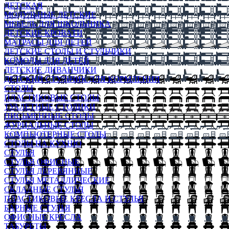
ДЕТСКАЯ
МОДУЛЬНЫЕ ДЕТСКИЕ
МЕБЕЛЬ ДЛЯ ШКОЛЬНИКА
ДЕТСКИЕ КРОВАТИ
МАТРАСЫ ДЛЯ ДЕТЕЙ
ДЕТСКИЕ СТОЛЫ И СТУЛЬЧИКИ
КОМОДЫ ДЛЯ ДЕТЕЙ
ДЕТСКИЕ ДИВАНЧИКИ
ДЕТСКИЙ СТУЛЬЧИК ДЛЯ КОРМЛЕНИЯ
СТОЛЫ
ПЛАСТИКОВЫЕ СТОЛЫ
ТУАЛЕТНЫЕ СТОЛИКИ
ПИСЬМЕННЫЕ СТОЛЫ
ЖУРНАЛЬНЫЕ СТОЛЫ
КОМПЬЮТЕРНЫЕ СТОЛЫ
СТОЛЫ НА КУХНЮ
СТУЛЬЯ
СТУЛЬЯ ОФИСНЫЕ
СТУЛЬЯ ДЕРЕВЯННЫЕ
СТУЛЬЯ МЕТАЛЛИЧЕСКИЕ
СКЛАДНЫЕ СТУЛЬЯ
ПЛАСТИКОВЫЕ КРЕСЛА И СТУЛЬЯ
БАРНЫЕ СТУЛЬЯ
ОФИСНЫЕ КРЕСЛА
ТАБУРЕТЫ