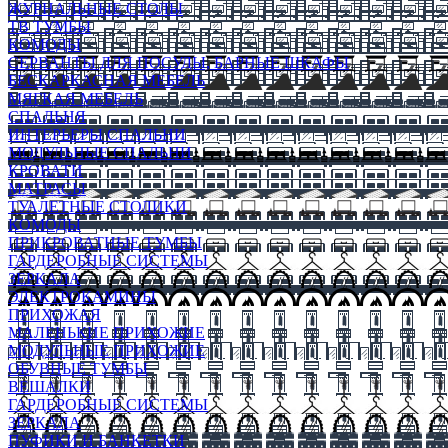
ЖУРНАЛЬНЫЕ СТОЛЫ
ТВ ТУМБЫ
КОМОДЫ
СЕРВАНТЫ ДЛЯ ПОСУДЫ, БАРНЫЕ ШКАФЫ
БЕСКАРКАСНАЯ МЕБЕЛЬ
МЯГКАЯ МЕБЕЛЬ
СПАЛЬНЯ
ИНТЕРЬЕРЫ СПАЛЬНИ
МОДУЛЬНЫЕ СПАЛЬНИ
КРОВАТИ
МАТРАСЫ
ТУАЛЕТНЫЕ СТОЛИКИ
КОМОДЫ
ПРИКРОВАТНЫЕ ТУМБЫ
ГАРДЕРОБНЫЕ СИСТЕМЫ
ЗЕРКАЛА
ЭЛЕКТРОКАМИНЫ
ПРИХОЖАЯ
МАЛЕНЬКИЕ ПРИХОЖИЕ
МОДУЛЬНЫЕ ПРИХОЖИЕ
ОБУВНЫЕ ТУМБЫ
ВЕШАЛКИ
ГАРДЕРОБНЫЕ СИСТЕМЫ
ЗЕРКАЛА
ПУФИКИ И БАНКЕТКИ