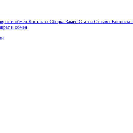
зврат и обмен
Контакты
Сборка
Замер
Статьи
Отзывы
Вопросы
зврат и обмен
ли