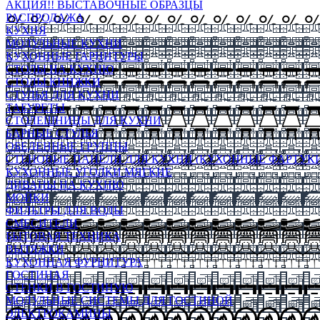
АКЦИЯ!! ВЫСТАВОЧНЫЕ ОБРАЗЦЫ
РАСПРОДАЖА
КУХНЯ
МОДУЛЬНЫЕ КУХНИ
КУХОННЫЕ ГАРНИТУРЫ
СТОЛЫ НА КУХНЮ
СТОЛЫ КНИЖКИ
СТУЛЬЯ ДЛЯ КУХНИ
ТАБУРЕТЫ
СТОЛЕШНИЦЫ ДЛЯ КУХНИ
БАРНЫЕ СТУЛЬЯ
ОБЕДЕННЫЕ ГРУППЫ
СТЕНОВЫЕ ПАНЕЛИ ДЛЯ КУХНИ (КУХОННЫЕ ФАРТУКИ
КУХОННЫЕ УГОЛКИ МЯГКИЕ
ДИВАНЫ НА КУХНЮ
МОЙКИ
ФИЛЬТРЫ ДЛЯ ВОДЫ
СМЕСИТЕЛИ
БЫТОВАЯ ТЕХНИКА
ВЫТЯЖКИ
КУХОННАЯ ФУРНИТУРА
ГОСТИНАЯ
СТЕНКИ В ГОСТИНУЮ
МОДУЛЬНЫЕ СИСТЕМЫ ДЛЯ ГОСТИНОЙ
ЭЛЕКТРОКАМИНЫ