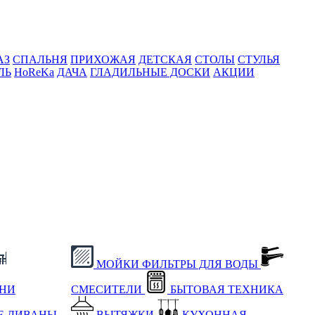
АЗ
СПАЛЬНЯ
ПРИХОЖАЯ
ДЕТСКАЯ
СТОЛЫ
СТУЛЬЯ
ЛЬ
HoReKa
ДАЧА
ГЛАДИЛЬНЫЕ ДОСКИ
АКЦИИ
МОЙКИ
ФИЛЬТРЫ ДЛЯ ВОДЫ
ХНИ
СМЕСИТЕЛИ
БЫТОВАЯ ТЕХНИКА
Е
ДИВАНЫ
ВЫТЯЖКИ
КУХОННАЯ