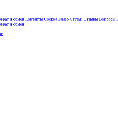
зврат и обмен
Контакты
Сборка
Замер
Статьи
Отзывы
Вопросы
зврат и обмен
ли