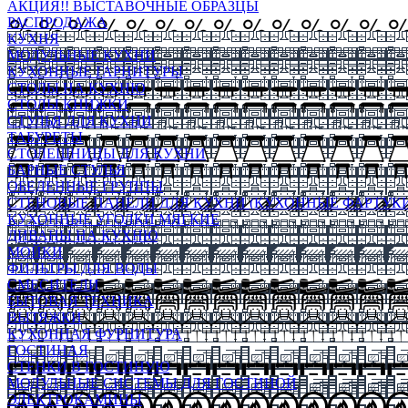
АКЦИЯ!! ВЫСТАВОЧНЫЕ ОБРАЗЦЫ
РАСПРОДАЖА
КУХНЯ
МОДУЛЬНЫЕ КУХНИ
КУХОННЫЕ ГАРНИТУРЫ
СТОЛЫ НА КУХНЮ
СТОЛЫ КНИЖКИ
СТУЛЬЯ ДЛЯ КУХНИ
ТАБУРЕТЫ
СТОЛЕШНИЦЫ ДЛЯ КУХНИ
БАРНЫЕ СТУЛЬЯ
ОБЕДЕННЫЕ ГРУППЫ
СТЕНОВЫЕ ПАНЕЛИ ДЛЯ КУХНИ (КУХОННЫЕ ФАРТУКИ
КУХОННЫЕ УГОЛКИ МЯГКИЕ
ДИВАНЫ НА КУХНЮ
МОЙКИ
ФИЛЬТРЫ ДЛЯ ВОДЫ
СМЕСИТЕЛИ
БЫТОВАЯ ТЕХНИКА
ВЫТЯЖКИ
КУХОННАЯ ФУРНИТУРА
ГОСТИНАЯ
СТЕНКИ В ГОСТИНУЮ
МОДУЛЬНЫЕ СИСТЕМЫ ДЛЯ ГОСТИНОЙ
ЭЛЕКТРОКАМИНЫ