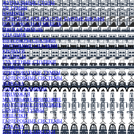
ЖУРНАЛЬНЫЕ СТОЛЫ
ТВ ТУМБЫ
КОМОДЫ
СЕРВАНТЫ ДЛЯ ПОСУДЫ, БАРНЫЕ ШКАФЫ
БЕСКАРКАСНАЯ МЕБЕЛЬ
МЯГКАЯ МЕБЕЛЬ
СПАЛЬНЯ
ИНТЕРЬЕРЫ СПАЛЬНИ
МОДУЛЬНЫЕ СПАЛЬНИ
КРОВАТИ
МАТРАСЫ
ТУАЛЕТНЫЕ СТОЛИКИ
КОМОДЫ
ПРИКРОВАТНЫЕ ТУМБЫ
ГАРДЕРОБНЫЕ СИСТЕМЫ
ЗЕРКАЛА
ЭЛЕКТРОКАМИНЫ
ПРИХОЖАЯ
МАЛЕНЬКИЕ ПРИХОЖИЕ
МОДУЛЬНЫЕ ПРИХОЖИЕ
ОБУВНЫЕ ТУМБЫ
ВЕШАЛКИ
ГАРДЕРОБНЫЕ СИСТЕМЫ
ЗЕРКАЛА
ПУФИКИ И БАНКЕТКИ