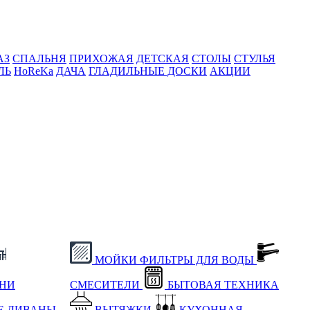
АЗ
СПАЛЬНЯ
ПРИХОЖАЯ
ДЕТСКАЯ
СТОЛЫ
СТУЛЬЯ
ЛЬ
HoReKa
ДАЧА
ГЛАДИЛЬНЫЕ ДОСКИ
АКЦИИ
МОЙКИ
ФИЛЬТРЫ ДЛЯ ВОДЫ
ХНИ
СМЕСИТЕЛИ
БЫТОВАЯ ТЕХНИКА
Е
ДИВАНЫ
ВЫТЯЖКИ
КУХОННАЯ