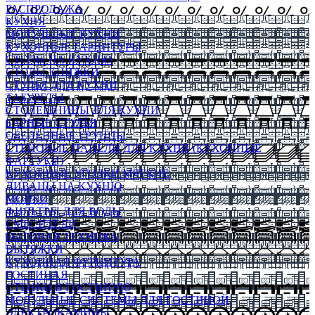
РАСПРОДАЖА
КУХНЯ
МОДУЛЬНЫЕ КУХНИ
КУХОННЫЕ ГАРНИТУРЫ
СТОЛЫ НА КУХНЮ
СТОЛЫ КНИЖКИ
СТУЛЬЯ ДЛЯ КУХНИ
ТАБУРЕТЫ
СТОЛЕШНИЦЫ ДЛЯ КУХНИ
БАРНЫЕ СТУЛЬЯ
ОБЕДЕННЫЕ ГРУППЫ
СТЕНОВЫЕ ПАНЕЛИ ДЛЯ КУХНИ (КУХОННЫЕ
ФАРТУКИ)
КУХОННЫЕ УГОЛКИ МЯГКИЕ
ДИВАНЫ НА КУХНЮ
МОЙКИ
ФИЛЬТРЫ ДЛЯ ВОДЫ
СМЕСИТЕЛИ
БЫТОВАЯ ТЕХНИКА
ВЫТЯЖКИ
КУХОННАЯ ФУРНИТУРА
ГОСТИНАЯ
СТЕНКИ В ГОСТИНУЮ
МОДУЛЬНЫЕ СИСТЕМЫ ДЛЯ ГОСТИНОЙ
ЭЛЕКТРОКАМИНЫ