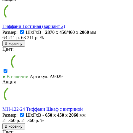
Тиффани Гостиная (вариант 2)
Размер:
ШxГxВ -
2870
x
450/460
x
2060
мм
63 211 р.
63 211 р.
%
В корзину
Цвет:
● В наличии
Артикул: А9029
Акция
МН-122-24 Тиффани Шкаф с витриной
Размер:
ШxГxВ -
650
x
450
x
2060
мм
21 360 р.
21 360 р.
%
В корзину
Цвет: