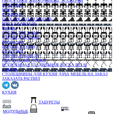
ПОДСТАВКИ, ЦВЕТОЧНИЦЫ, ЭТАЖЕРКИ
КОНСОЛИ
БЮРО
СУНДУКИ
БЕСКАРКАСНАЯ МЕБЕЛЬ
МЯГКАЯ МЕБЕЛЬ
HoReKa
СТОЛЫ ДЛЯ КАФЕ
СТУЛЬЯ ДЛЯ КАФЕ
Мебель лофт
БАРНЫЕ СТУЛЬЯ
ВЕШАЛКИ
УЛИЧНАЯ МЕБЕЛЬ
ГЛАДИЛЬНЫЕ ДОСКИ
ВСТРОЕННАЯ ГЛАДИЛЬНАЯ ДОСКА BELSI
АКЦИИ
СТОЛЕШНИЦЫ ДЛЯ КУХНИ
ДАЧА
МЕБЕЛЬ НА ЗАКАЗ
ЗАКАЗАТЬ РАСПИЛ
КУХНЯ
ТАБУРЕТЫ
МОДУЛЬНЫЕ