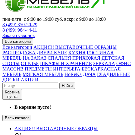
пнд-пятн: с 9:00 до 19:00 суб, вскр: с 9:00 до 18:00
8 (499) 350-50-29
8 (499) 964-44-11
Заказать звонок
Все категории
Все категории
АКЦИЯ!! ВЫСТАВОЧНЫЕ ОБРАЗЦЫ
РАСПРОДАЖА
ДВЕРИ КУПЕ
КУХНЯ
ГОСТИНАЯ
МЕБЕЛЬ НА ЗАКАЗ
СПАЛЬНЯ
ПРИХОЖАЯ
ДЕТСКАЯ
СТОЛЫ
СТУЛЬЯ
ШКАФЫ И ХРАНЕНИЕ
ЗЕРКАЛА
ОФИС
МАССИВ
ПРЕДМЕТЫ ИНТЕРЬЕРА
БЕСКАРКАСНАЯ
МЕБЕЛЬ
МЯГКАЯ МЕБЕЛЬ
HoReKa
ДАЧА
ГЛАДИЛЬНЫЕ
ДОСКИ
АКЦИИ
Найти
Корзина
пуста
В корзине пусто!
Весь каталог
АКЦИЯ!! ВЫСТАВОЧНЫЕ ОБРАЗЦЫ