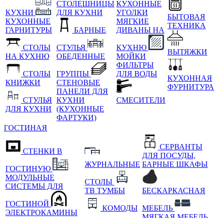
СТОЛЕШНИЦЫ
КУХОННЫЕ
КУХНИ
ДЛЯ КУХНИ
УГОЛКИ
БЫТОВАЯ
КУХОННЫЕ
МЯГКИЕ
ТЕХНИКА
ГАРНИТУРЫ
БАРНЫЕ
ДИВАНЫ НА
СТОЛЫ
СТУЛЬЯ
КУХНЮ
ВЫТЯЖКИ
НА КУХНЮ
ОБЕДЕННЫЕ
МОЙКИ
ФИЛЬТРЫ
СТОЛЫ
ГРУППЫ
ДЛЯ ВОДЫ
КУХОННАЯ
КНИЖКИ
СТЕНОВЫЕ
ФУРНИТУРА
ПАНЕЛИ ДЛЯ
СТУЛЬЯ
КУХНИ
СМЕСИТЕЛИ
ДЛЯ КУХНИ
(КУХОННЫЕ
ФАРТУКИ)
ГОСТИНАЯ
СЕРВАНТЫ
СТЕНКИ В
ДЛЯ ПОСУДЫ,
ЖУРНАЛЬНЫЕ
БАРНЫЕ ШКАФЫ
ГОСТИНУЮ
МОДУЛЬНЫЕ
СТОЛЫ
СИСТЕМЫ ДЛЯ
ТВ ТУМБЫ
БЕСКАРКАСНАЯ
ГОСТИНОЙ
КОМОДЫ
МЕБЕЛЬ
ЭЛЕКТРОКАМИНЫ
МЯГКАЯ МЕБЕЛЬ