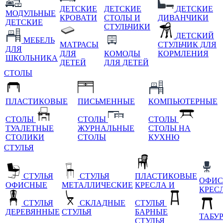
ДЕТСКИЕ
ДЕТСКИЕ
ДЕТСКИЕ
МОДУЛЬНЫЕ
КРОВАТИ
СТОЛЫ И
ДИВАНЧИКИ
ДЕТСКИЕ
СТУЛЬЧИКИ
ДЕТСКИЙ
МЕБЕЛЬ
МАТРАСЫ
СТУЛЬЧИК ДЛЯ
ДЛЯ
ДЛЯ
КОМОДЫ
КОРМЛЕНИЯ
ШКОЛЬНИКА
ДЕТЕЙ
ДЛЯ ДЕТЕЙ
СТОЛЫ
ПЛАСТИКОВЫЕ
ПИСЬМЕННЫЕ
КОМПЬЮТЕРНЫЕ
СТОЛЫ
СТОЛЫ
СТОЛЫ
ТУАЛЕТНЫЕ
ЖУРНАЛЬНЫЕ
СТОЛЫ НА
СТОЛИКИ
СТОЛЫ
КУХНЮ
СТУЛЬЯ
СТУЛЬЯ
СТУЛЬЯ
ПЛАСТИКОВЫЕ
ОФИС
ОФИСНЫЕ
МЕТАЛЛИЧЕСКИЕ
КРЕСЛА И
КРЕС
СТУЛЬЯ
СКЛАДНЫЕ
СТУЛЬЯ
ДЕРЕВЯННЫЕ
СТУЛЬЯ
БАРНЫЕ
ТАБУ
СТУЛЬЯ