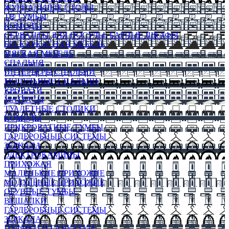
ЖУРНАЛЬНЫЕ СТОЛЫ
ТВ ТУМБЫ
КОМОДЫ
СЕРВАНТЫ ДЛЯ ПОСУДЫ, БАРНЫЕ ШКАФЫ
БЕСКАРКАСНАЯ МЕБЕЛЬ
МЯГКАЯ МЕБЕЛЬ
СПАЛЬНЯ
ИНТЕРЬЕРЫ СПАЛЬНИ
МОДУЛЬНЫЕ СПАЛЬНИ
КРОВАТИ
МАТРАСЫ
ТУАЛЕТНЫЕ СТОЛИКИ
КОМОДЫ
ПРИКРОВАТНЫЕ ТУМБЫ
ГАРДЕРОБНЫЕ СИСТЕМЫ
ЗЕРКАЛА
ЭЛЕКТРОКАМИНЫ
ПРИХОЖАЯ
МАЛЕНЬКИЕ ПРИХОЖИЕ
МОДУЛЬНЫЕ ПРИХОЖИЕ
ОБУВНЫЕ ТУМБЫ
ВЕШАЛКИ
ГАРДЕРОБНЫЕ СИСТЕМЫ
ЗЕРКАЛА
ПУФИКИ И БАНКЕТКИ