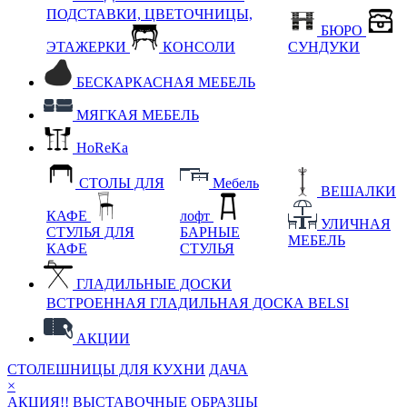
ПОДСТАВКИ, ЦВЕТОЧНИЦЫ,
БЮРО
ЭТАЖЕРКИ
КОНСОЛИ
СУНДУКИ
БЕСКАРКАСНАЯ МЕБЕЛЬ
МЯГКАЯ МЕБЕЛЬ
HoReKa
СТОЛЫ ДЛЯ
Мебель
ВЕШАЛКИ
КАФЕ
лофт
УЛИЧНАЯ
СТУЛЬЯ ДЛЯ
БАРНЫЕ
МЕБЕЛЬ
КАФЕ
СТУЛЬЯ
ГЛАДИЛЬНЫЕ ДОСКИ
ВСТРОЕННАЯ ГЛАДИЛЬНАЯ ДОСКА BELSI
АКЦИИ
СТОЛЕШНИЦЫ ДЛЯ КУХНИ
ДАЧА
×
АКЦИЯ!! ВЫСТАВОЧНЫЕ ОБРАЗЦЫ