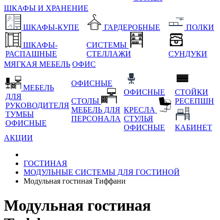
ШКАФЫ И ХРАНЕНИЕ
ШКАФЫ-КУПЕ
ГАРДЕРОБНЫЕ
ПОЛКИ
ШКАФЫ-
СИСТЕМЫ
РАСПАШНЫЕ
СТЕЛЛАЖИ
СУНДУКИ
МЯГКАЯ МЕБЕЛЬ
ОФИС
ОФИСНЫЕ
МЕБЕЛЬ
ОФИСНЫЕ
СТОЙКИ
ДЛЯ
СТОЛЫ
РЕСЕПШН
РУКОВОДИТЕЛЯ
МЕБЕЛЬ ДЛЯ
КРЕСЛА
ТУМБЫ
ПЕРСОНАЛА
СТУЛЬЯ
ОФИСНЫЕ
ОФИСНЫЕ
КАБИНЕТ
АКЦИИ
ГОСТИНАЯ
МОДУЛЬНЫЕ СИСТЕМЫ ДЛЯ ГОСТИНОЙ
Модульная гостиная Тиффани
Модульная гостиная