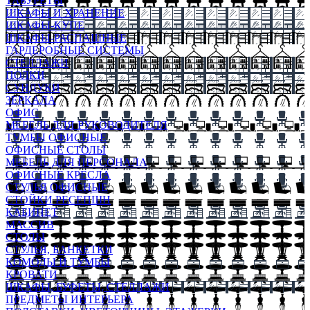
ТАБУРЕТЫ
ШКАФЫ И ХРАНЕНИЕ
ШКАФЫ-КУПЕ
ШКАФЫ-РАСПАШНЫЕ
ГАРДЕРОБНЫЕ СИСТЕМЫ
СТЕЛЛАЖИ
ПОЛКИ
СУНДУКИ
ЗЕРКАЛА
ОФИС
МЕБЕЛЬ ДЛЯ РУКОВОДИТЕЛЯ
ТУМБЫ ОФИСНЫЕ
ОФИСНЫЕ СТОЛЫ
МЕБЕЛЬ ДЛЯ ПЕРСОНАЛА
ОФИСНЫЕ КРЕСЛА
СТУЛЬЯ ОФИСНЫЕ
СТОЙКИ РЕСЕПШН
КАБИНЕТ
МАССИВ
СТОЛЫ
СТУЛЬЯ, БАНКЕТКИ
КОМОДЫ И ТУМБЫ
КРОВАТИ
ШКАФЫ, БУФЕТЫ, СТЕЛЛАЖИ
ПРЕДМЕТЫ ИНТЕРЬЕРА