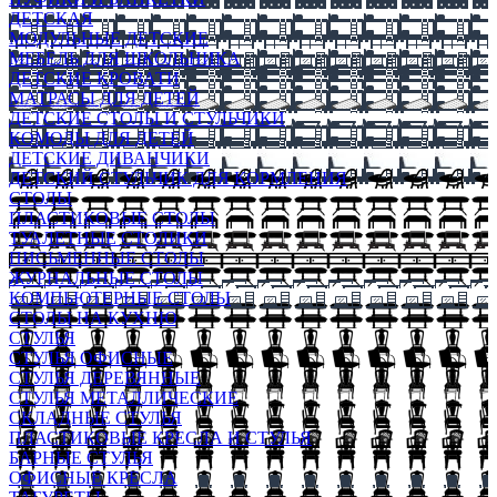
ДЕТСКАЯ
МОДУЛЬНЫЕ ДЕТСКИЕ
МЕБЕЛЬ ДЛЯ ШКОЛЬНИКА
ДЕТСКИЕ КРОВАТИ
МАТРАСЫ ДЛЯ ДЕТЕЙ
ДЕТСКИЕ СТОЛЫ И СТУЛЬЧИКИ
КОМОДЫ ДЛЯ ДЕТЕЙ
ДЕТСКИЕ ДИВАНЧИКИ
ДЕТСКИЙ СТУЛЬЧИК ДЛЯ КОРМЛЕНИЯ
СТОЛЫ
ПЛАСТИКОВЫЕ СТОЛЫ
ТУАЛЕТНЫЕ СТОЛИКИ
ПИСЬМЕННЫЕ СТОЛЫ
ЖУРНАЛЬНЫЕ СТОЛЫ
КОМПЬЮТЕРНЫЕ СТОЛЫ
СТОЛЫ НА КУХНЮ
СТУЛЬЯ
СТУЛЬЯ ОФИСНЫЕ
СТУЛЬЯ ДЕРЕВЯННЫЕ
СТУЛЬЯ МЕТАЛЛИЧЕСКИЕ
СКЛАДНЫЕ СТУЛЬЯ
ПЛАСТИКОВЫЕ КРЕСЛА И СТУЛЬЯ
БАРНЫЕ СТУЛЬЯ
ОФИСНЫЕ КРЕСЛА