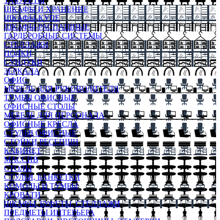
ТАБУРЕТЫ
ШКАФЫ И ХРАНЕНИЕ
ШКАФЫ-КУПЕ
ШКАФЫ-РАСПАШНЫЕ
ГАРДЕРОБНЫЕ СИСТЕМЫ
СТЕЛЛАЖИ
ПОЛКИ
СУНДУКИ
ЗЕРКАЛА
ОФИС
МЕБЕЛЬ ДЛЯ РУКОВОДИТЕЛЯ
ТУМБЫ ОФИСНЫЕ
ОФИСНЫЕ СТОЛЫ
МЕБЕЛЬ ДЛЯ ПЕРСОНАЛА
ОФИСНЫЕ КРЕСЛА
СТУЛЬЯ ОФИСНЫЕ
СТОЙКИ РЕСЕПШН
КАБИНЕТ
МАССИВ
СТОЛЫ
СТУЛЬЯ, БАНКЕТКИ
КОМОДЫ И ТУМБЫ
КРОВАТИ
ШКАФЫ, БУФЕТЫ, СТЕЛЛАЖИ
ПРЕДМЕТЫ ИНТЕРЬЕРА