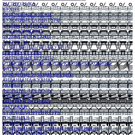
РАСПРОДАЖА
КУХНЯ
МОДУЛЬНЫЕ КУХНИ
КУХОННЫЕ ГАРНИТУРЫ
СТОЛЫ НА КУХНЮ
СТОЛЫ КНИЖКИ
СТУЛЬЯ ДЛЯ КУХНИ
ТАБУРЕТЫ
СТОЛЕШНИЦЫ ДЛЯ КУХНИ
БАРНЫЕ СТУЛЬЯ
ОБЕДЕННЫЕ ГРУППЫ
СТЕНОВЫЕ ПАНЕЛИ ДЛЯ КУХНИ (КУХОННЫЕ
ФАРТУКИ)
КУХОННЫЕ УГОЛКИ МЯГКИЕ
ДИВАНЫ НА КУХНЮ
МОЙКИ
ФИЛЬТРЫ ДЛЯ ВОДЫ
СМЕСИТЕЛИ
БЫТОВАЯ ТЕХНИКА
ВЫТЯЖКИ
КУХОННАЯ ФУРНИТУРА
ГОСТИНАЯ
СТЕНКИ В ГОСТИНУЮ
МОДУЛЬНЫЕ СИСТЕМЫ ДЛЯ ГОСТИНОЙ
ЭЛЕКТРОКАМИНЫ