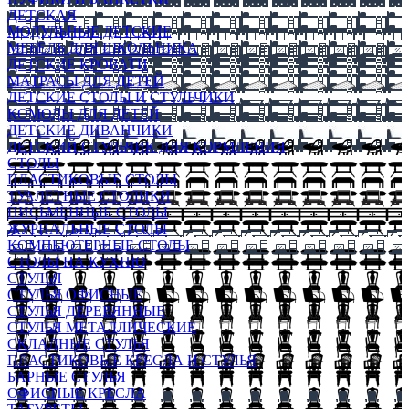
ДЕТСКАЯ
МОДУЛЬНЫЕ ДЕТСКИЕ
МЕБЕЛЬ ДЛЯ ШКОЛЬНИКА
ДЕТСКИЕ КРОВАТИ
МАТРАСЫ ДЛЯ ДЕТЕЙ
ДЕТСКИЕ СТОЛЫ И СТУЛЬЧИКИ
КОМОДЫ ДЛЯ ДЕТЕЙ
ДЕТСКИЕ ДИВАНЧИКИ
ДЕТСКИЙ СТУЛЬЧИК ДЛЯ КОРМЛЕНИЯ
СТОЛЫ
ПЛАСТИКОВЫЕ СТОЛЫ
ТУАЛЕТНЫЕ СТОЛИКИ
ПИСЬМЕННЫЕ СТОЛЫ
ЖУРНАЛЬНЫЕ СТОЛЫ
КОМПЬЮТЕРНЫЕ СТОЛЫ
СТОЛЫ НА КУХНЮ
СТУЛЬЯ
СТУЛЬЯ ОФИСНЫЕ
СТУЛЬЯ ДЕРЕВЯННЫЕ
СТУЛЬЯ МЕТАЛЛИЧЕСКИЕ
СКЛАДНЫЕ СТУЛЬЯ
ПЛАСТИКОВЫЕ КРЕСЛА И СТУЛЬЯ
БАРНЫЕ СТУЛЬЯ
ОФИСНЫЕ КРЕСЛА