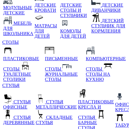
ДЕТСКИЕ
ДЕТСКИЕ
ДЕТСКИЕ
МОДУЛЬНЫЕ
КРОВАТИ
СТОЛЫ И
ДИВАНЧИКИ
ДЕТСКИЕ
СТУЛЬЧИКИ
ДЕТСКИЙ
МЕБЕЛЬ
МАТРАСЫ
СТУЛЬЧИК ДЛЯ
ДЛЯ
ДЛЯ
КОМОДЫ
КОРМЛЕНИЯ
ШКОЛЬНИКА
ДЕТЕЙ
ДЛЯ ДЕТЕЙ
СТОЛЫ
ПЛАСТИКОВЫЕ
ПИСЬМЕННЫЕ
КОМПЬЮТЕРНЫЕ
СТОЛЫ
СТОЛЫ
СТОЛЫ
ТУАЛЕТНЫЕ
ЖУРНАЛЬНЫЕ
СТОЛЫ НА
СТОЛИКИ
СТОЛЫ
КУХНЮ
СТУЛЬЯ
СТУЛЬЯ
СТУЛЬЯ
ПЛАСТИКОВЫЕ
ОФИС
ОФИСНЫЕ
МЕТАЛЛИЧЕСКИЕ
КРЕСЛА И
КРЕС
СТУЛЬЯ
СКЛАДНЫЕ
СТУЛЬЯ
ДЕРЕВЯННЫЕ
СТУЛЬЯ
БАРНЫЕ
ТАБУ
СТУЛЬЯ