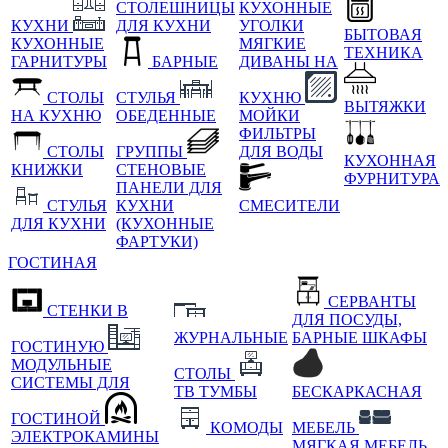
СТОЛЕШНИЦЫ
КУХОННЫЕ
КУХНИ
ДЛЯ КУХНИ
УГОЛКИ
БЫТОВАЯ
КУХОННЫЕ
МЯГКИЕ
ТЕХНИКА
ГАРНИТУРЫ
БАРНЫЕ
ДИВАНЫ НА
СТОЛЫ
СТУЛЬЯ
КУХНЮ
ВЫТЯЖКИ
НА КУХНЮ
ОБЕДЕННЫЕ
МОЙКИ
ФИЛЬТРЫ
СТОЛЫ
ГРУППЫ
ДЛЯ ВОДЫ
КУХОННАЯ
КНИЖКИ
СТЕНОВЫЕ
ФУРНИТУРА
ПАНЕЛИ ДЛЯ
СТУЛЬЯ
КУХНИ
СМЕСИТЕЛИ
ДЛЯ КУХНИ
(КУХОННЫЕ
ФАРТУКИ)
ГОСТИНАЯ
СЕРВАНТЫ
СТЕНКИ В
ДЛЯ ПОСУДЫ,
ЖУРНАЛЬНЫЕ
БАРНЫЕ ШКАФЫ
ГОСТИНУЮ
МОДУЛЬНЫЕ
СТОЛЫ
СИСТЕМЫ ДЛЯ
ТВ ТУМБЫ
БЕСКАРКАСНАЯ
ГОСТИНОЙ
КОМОДЫ
МЕБЕЛЬ
ЭЛЕКТРОКАМИНЫ
МЯГКАЯ МЕБЕЛЬ