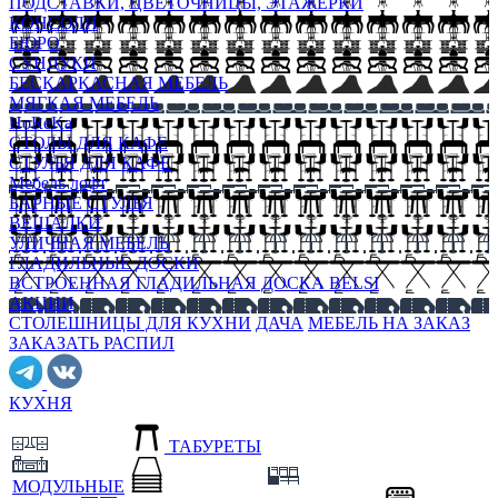
ПОДСТАВКИ, ЦВЕТОЧНИЦЫ, ЭТАЖЕРКИ
КОНСОЛИ
БЮРО
СУНДУКИ
БЕСКАРКАСНАЯ МЕБЕЛЬ
МЯГКАЯ МЕБЕЛЬ
HoReKa
СТОЛЫ ДЛЯ КАФЕ
СТУЛЬЯ ДЛЯ КАФЕ
Мебель лофт
БАРНЫЕ СТУЛЬЯ
ВЕШАЛКИ
УЛИЧНАЯ МЕБЕЛЬ
ГЛАДИЛЬНЫЕ ДОСКИ
ВСТРОЕННАЯ ГЛАДИЛЬНАЯ ДОСКА BELSI
АКЦИИ
СТОЛЕШНИЦЫ ДЛЯ КУХНИ
ДАЧА
МЕБЕЛЬ НА ЗАКАЗ
ЗАКАЗАТЬ РАСПИЛ
КУХНЯ
ТАБУРЕТЫ
МОДУЛЬНЫЕ