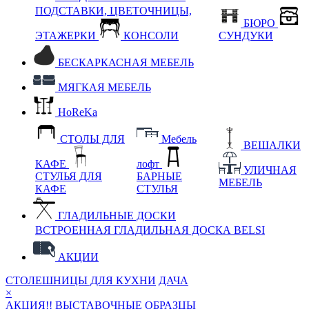
ПОДСТАВКИ, ЦВЕТОЧНИЦЫ,
БЮРО
ЭТАЖЕРКИ
КОНСОЛИ
СУНДУКИ
БЕСКАРКАСНАЯ МЕБЕЛЬ
МЯГКАЯ МЕБЕЛЬ
HoReKa
СТОЛЫ ДЛЯ
Мебель
ВЕШАЛКИ
КАФЕ
лофт
УЛИЧНАЯ
СТУЛЬЯ ДЛЯ
БАРНЫЕ
МЕБЕЛЬ
КАФЕ
СТУЛЬЯ
ГЛАДИЛЬНЫЕ ДОСКИ
ВСТРОЕННАЯ ГЛАДИЛЬНАЯ ДОСКА BELSI
АКЦИИ
СТОЛЕШНИЦЫ ДЛЯ КУХНИ
ДАЧА
×
АКЦИЯ!! ВЫСТАВОЧНЫЕ ОБРАЗЦЫ