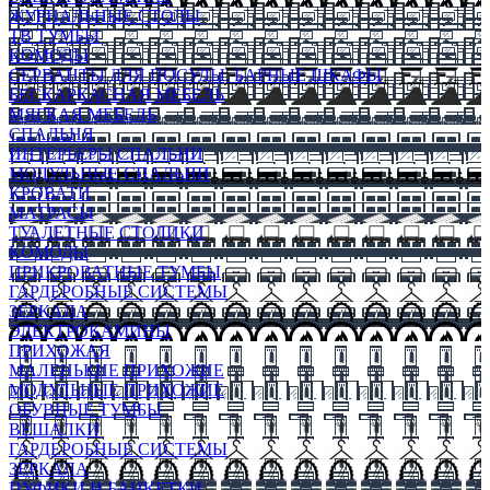
ЖУРНАЛЬНЫЕ СТОЛЫ
ТВ ТУМБЫ
КОМОДЫ
СЕРВАНТЫ ДЛЯ ПОСУДЫ, БАРНЫЕ ШКАФЫ
БЕСКАРКАСНАЯ МЕБЕЛЬ
МЯГКАЯ МЕБЕЛЬ
СПАЛЬНЯ
ИНТЕРЬЕРЫ СПАЛЬНИ
МОДУЛЬНЫЕ СПАЛЬНИ
КРОВАТИ
МАТРАСЫ
ТУАЛЕТНЫЕ СТОЛИКИ
КОМОДЫ
ПРИКРОВАТНЫЕ ТУМБЫ
ГАРДЕРОБНЫЕ СИСТЕМЫ
ЗЕРКАЛА
ЭЛЕКТРОКАМИНЫ
ПРИХОЖАЯ
МАЛЕНЬКИЕ ПРИХОЖИЕ
МОДУЛЬНЫЕ ПРИХОЖИЕ
ОБУВНЫЕ ТУМБЫ
ВЕШАЛКИ
ГАРДЕРОБНЫЕ СИСТЕМЫ
ЗЕРКАЛА
ПУФИКИ И БАНКЕТКИ