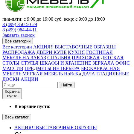
пнд-пятн: с 9:00 до 19:00 суб, вскр: с 9:00 до 18:00
8 (499) 350-50-29
8 (499) 964-44-11
Заказать звонок
Все категории
Все категории
АКЦИЯ!! ВЫСТАВОЧНЫЕ ОБРАЗЦЫ
РАСПРОДАЖА
ДВЕРИ КУПЕ
КУХНЯ
ГОСТИНАЯ
МЕБЕЛЬ НА ЗАКАЗ
СПАЛЬНЯ
ПРИХОЖАЯ
ДЕТСКАЯ
СТОЛЫ
СТУЛЬЯ
ШКАФЫ И ХРАНЕНИЕ
ЗЕРКАЛА
ОФИС
МАССИВ
ПРЕДМЕТЫ ИНТЕРЬЕРА
БЕСКАРКАСНАЯ
МЕБЕЛЬ
МЯГКАЯ МЕБЕЛЬ
HoReKa
ДАЧА
ГЛАДИЛЬНЫЕ
ДОСКИ
АКЦИИ
Найти
Корзина
пуста
В корзине пусто!
Весь каталог
АКЦИЯ!! ВЫСТАВОЧНЫЕ ОБРАЗЦЫ