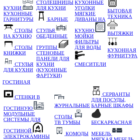
СТОЛЕШНИЦЫ
КУХОННЫЕ
КУХНИ
ДЛЯ КУХНИ
УГОЛКИ
БЫТОВАЯ
КУХОННЫЕ
МЯГКИЕ
ТЕХНИКА
ГАРНИТУРЫ
БАРНЫЕ
ДИВАНЫ НА
СТОЛЫ
СТУЛЬЯ
КУХНЮ
ВЫТЯЖКИ
НА КУХНЮ
ОБЕДЕННЫЕ
МОЙКИ
ФИЛЬТРЫ
СТОЛЫ
ГРУППЫ
ДЛЯ ВОДЫ
КУХОННАЯ
КНИЖКИ
СТЕНОВЫЕ
ФУРНИТУРА
ПАНЕЛИ ДЛЯ
СТУЛЬЯ
КУХНИ
СМЕСИТЕЛИ
ДЛЯ КУХНИ
(КУХОННЫЕ
ФАРТУКИ)
ГОСТИНАЯ
СЕРВАНТЫ
СТЕНКИ В
ДЛЯ ПОСУДЫ,
ЖУРНАЛЬНЫЕ
БАРНЫЕ ШКАФЫ
ГОСТИНУЮ
МОДУЛЬНЫЕ
СТОЛЫ
СИСТЕМЫ ДЛЯ
ТВ ТУМБЫ
БЕСКАРКАСНАЯ
ГОСТИНОЙ
КОМОДЫ
МЕБЕЛЬ
ЭЛЕКТРОКАМИНЫ
МЯГКАЯ МЕБЕЛЬ