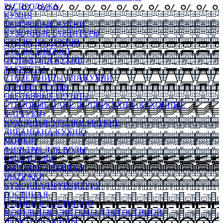
РАСПРОДАЖА
КУХНЯ
МОДУЛЬНЫЕ КУХНИ
КУХОННЫЕ ГАРНИТУРЫ
СТОЛЫ НА КУХНЮ
СТОЛЫ КНИЖКИ
СТУЛЬЯ ДЛЯ КУХНИ
ТАБУРЕТЫ
СТОЛЕШНИЦЫ ДЛЯ КУХНИ
БАРНЫЕ СТУЛЬЯ
ОБЕДЕННЫЕ ГРУППЫ
СТЕНОВЫЕ ПАНЕЛИ ДЛЯ КУХНИ (КУХОННЫЕ
ФАРТУКИ)
КУХОННЫЕ УГОЛКИ МЯГКИЕ
ДИВАНЫ НА КУХНЮ
МОЙКИ
ФИЛЬТРЫ ДЛЯ ВОДЫ
СМЕСИТЕЛИ
БЫТОВАЯ ТЕХНИКА
ВЫТЯЖКИ
КУХОННАЯ ФУРНИТУРА
ГОСТИНАЯ
СТЕНКИ В ГОСТИНУЮ
МОДУЛЬНЫЕ СИСТЕМЫ ДЛЯ ГОСТИНОЙ
ЭЛЕКТРОКАМИНЫ