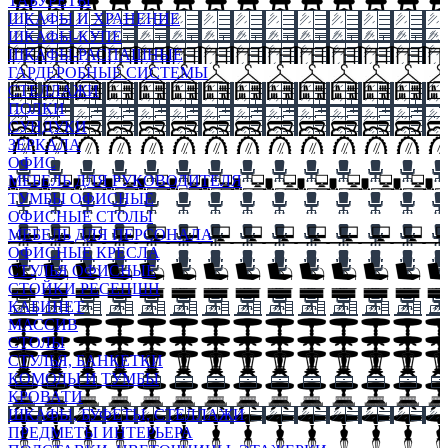
ТАБУРЕТЫ
ШКАФЫ И ХРАНЕНИЕ
ШКАФЫ-КУПЕ
ШКАФЫ-РАСПАШНЫЕ
ГАРДЕРОБНЫЕ СИСТЕМЫ
СТЕЛЛАЖИ
ПОЛКИ
СУНДУКИ
ЗЕРКАЛА
ОФИС
МЕБЕЛЬ ДЛЯ РУКОВОДИТЕЛЯ
ТУМБЫ ОФИСНЫЕ
ОФИСНЫЕ СТОЛЫ
МЕБЕЛЬ ДЛЯ ПЕРСОНАЛА
ОФИСНЫЕ КРЕСЛА
СТУЛЬЯ ОФИСНЫЕ
СТОЙКИ РЕСЕПШН
КАБИНЕТ
МАССИВ
СТОЛЫ
СТУЛЬЯ, БАНКЕТКИ
КОМОДЫ И ТУМБЫ
КРОВАТИ
ШКАФЫ, БУФЕТЫ, СТЕЛЛАЖИ
ПРЕДМЕТЫ ИНТЕРЬЕРА