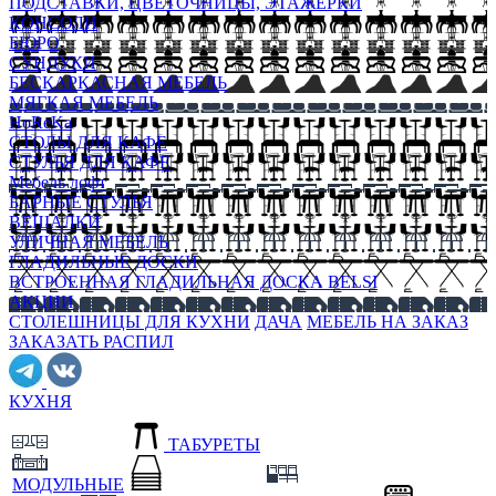
ПОДСТАВКИ, ЦВЕТОЧНИЦЫ, ЭТАЖЕРКИ
КОНСОЛИ
БЮРО
СУНДУКИ
БЕСКАРКАСНАЯ МЕБЕЛЬ
МЯГКАЯ МЕБЕЛЬ
HoReKa
СТОЛЫ ДЛЯ КАФЕ
СТУЛЬЯ ДЛЯ КАФЕ
Мебель лофт
БАРНЫЕ СТУЛЬЯ
ВЕШАЛКИ
УЛИЧНАЯ МЕБЕЛЬ
ГЛАДИЛЬНЫЕ ДОСКИ
ВСТРОЕННАЯ ГЛАДИЛЬНАЯ ДОСКА BELSI
АКЦИИ
СТОЛЕШНИЦЫ ДЛЯ КУХНИ
ДАЧА
МЕБЕЛЬ НА ЗАКАЗ
ЗАКАЗАТЬ РАСПИЛ
КУХНЯ
ТАБУРЕТЫ
МОДУЛЬНЫЕ