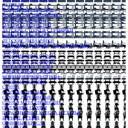
ДЕТСКАЯ
МОДУЛЬНЫЕ ДЕТСКИЕ
МЕБЕЛЬ ДЛЯ ШКОЛЬНИКА
ДЕТСКИЕ КРОВАТИ
МАТРАСЫ ДЛЯ ДЕТЕЙ
ДЕТСКИЕ СТОЛЫ И СТУЛЬЧИКИ
КОМОДЫ ДЛЯ ДЕТЕЙ
ДЕТСКИЕ ДИВАНЧИКИ
ДЕТСКИЙ СТУЛЬЧИК ДЛЯ КОРМЛЕНИЯ
СТОЛЫ
ПЛАСТИКОВЫЕ СТОЛЫ
ТУАЛЕТНЫЕ СТОЛИКИ
ПИСЬМЕННЫЕ СТОЛЫ
ЖУРНАЛЬНЫЕ СТОЛЫ
КОМПЬЮТЕРНЫЕ СТОЛЫ
СТОЛЫ НА КУХНЮ
СТУЛЬЯ
СТУЛЬЯ ОФИСНЫЕ
СТУЛЬЯ ДЕРЕВЯННЫЕ
СТУЛЬЯ МЕТАЛЛИЧЕСКИЕ
СКЛАДНЫЕ СТУЛЬЯ
ПЛАСТИКОВЫЕ КРЕСЛА И СТУЛЬЯ
БАРНЫЕ СТУЛЬЯ
ОФИСНЫЕ КРЕСЛА