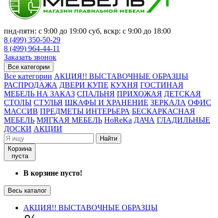
пнд-пятн: с 9:00 до 19:00 суб, вскр: с 9:00 до 18:00
8 (499) 350-50-29
8 (499) 964-44-11
Заказать звонок
Все категории
Все категории
АКЦИЯ!! ВЫСТАВОЧНЫЕ ОБРАЗЦЫ
РАСПРОДАЖА
ДВЕРИ КУПЕ
КУХНЯ
ГОСТИНАЯ
МЕБЕЛЬ НА ЗАКАЗ
СПАЛЬНЯ
ПРИХОЖАЯ
ДЕТСКАЯ
СТОЛЫ
СТУЛЬЯ
ШКАФЫ И ХРАНЕНИЕ
ЗЕРКАЛА
ОФИС
МАССИВ
ПРЕДМЕТЫ ИНТЕРЬЕРА
БЕСКАРКАСНАЯ
МЕБЕЛЬ
МЯГКАЯ МЕБЕЛЬ
HoReKa
ДАЧА
ГЛАДИЛЬНЫЕ
ДОСКИ
АКЦИИ
Найти
Корзина
пуста
В корзине пусто!
Весь каталог
АКЦИЯ!! ВЫСТАВОЧНЫЕ ОБРАЗЦЫ