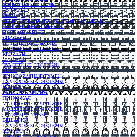
ЖУРНАЛЬНЫЕ СТОЛЫ
ТВ ТУМБЫ
КОМОДЫ
СЕРВАНТЫ ДЛЯ ПОСУДЫ, БАРНЫЕ ШКАФЫ
БЕСКАРКАСНАЯ МЕБЕЛЬ
МЯГКАЯ МЕБЕЛЬ
СПАЛЬНЯ
ИНТЕРЬЕРЫ СПАЛЬНИ
МОДУЛЬНЫЕ СПАЛЬНИ
КРОВАТИ
МАТРАСЫ
ТУАЛЕТНЫЕ СТОЛИКИ
КОМОДЫ
ПРИКРОВАТНЫЕ ТУМБЫ
ГАРДЕРОБНЫЕ СИСТЕМЫ
ЗЕРКАЛА
ЭЛЕКТРОКАМИНЫ
ПРИХОЖАЯ
МАЛЕНЬКИЕ ПРИХОЖИЕ
МОДУЛЬНЫЕ ПРИХОЖИЕ
ОБУВНЫЕ ТУМБЫ
ВЕШАЛКИ
ГАРДЕРОБНЫЕ СИСТЕМЫ
ЗЕРКАЛА
ПУФИКИ И БАНКЕТКИ