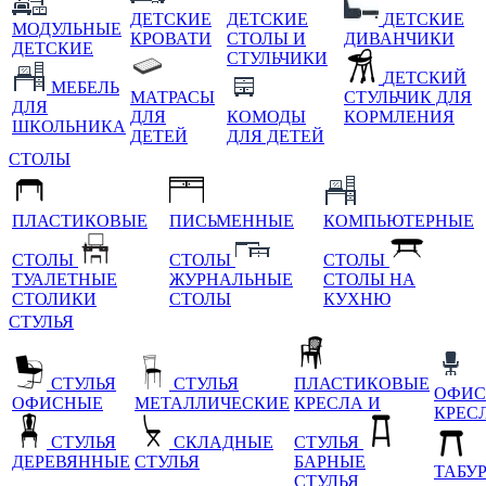
ДЕТСКИЕ
ДЕТСКИЕ
ДЕТСКИЕ
МОДУЛЬНЫЕ
КРОВАТИ
СТОЛЫ И
ДИВАНЧИКИ
ДЕТСКИЕ
СТУЛЬЧИКИ
ДЕТСКИЙ
МЕБЕЛЬ
МАТРАСЫ
СТУЛЬЧИК ДЛЯ
ДЛЯ
ДЛЯ
КОМОДЫ
КОРМЛЕНИЯ
ШКОЛЬНИКА
ДЕТЕЙ
ДЛЯ ДЕТЕЙ
СТОЛЫ
ПЛАСТИКОВЫЕ
ПИСЬМЕННЫЕ
КОМПЬЮТЕРНЫЕ
СТОЛЫ
СТОЛЫ
СТОЛЫ
ТУАЛЕТНЫЕ
ЖУРНАЛЬНЫЕ
СТОЛЫ НА
СТОЛИКИ
СТОЛЫ
КУХНЮ
СТУЛЬЯ
СТУЛЬЯ
СТУЛЬЯ
ПЛАСТИКОВЫЕ
ОФИС
ОФИСНЫЕ
МЕТАЛЛИЧЕСКИЕ
КРЕСЛА И
КРЕС
СТУЛЬЯ
СКЛАДНЫЕ
СТУЛЬЯ
ДЕРЕВЯННЫЕ
СТУЛЬЯ
БАРНЫЕ
ТАБУ
СТУЛЬЯ