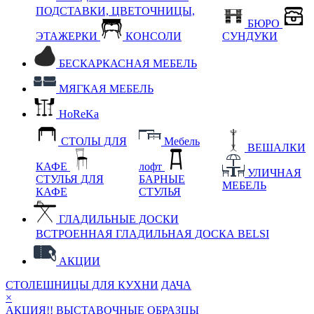
ПОДСТАВКИ, ЦВЕТОЧНИЦЫ,
БЮРО
ЭТАЖЕРКИ
КОНСОЛИ
СУНДУКИ
БЕСКАРКАСНАЯ МЕБЕЛЬ
МЯГКАЯ МЕБЕЛЬ
HoReKa
СТОЛЫ ДЛЯ
Мебель
ВЕШАЛКИ
КАФЕ
лофт
УЛИЧНАЯ
СТУЛЬЯ ДЛЯ
БАРНЫЕ
МЕБЕЛЬ
КАФЕ
СТУЛЬЯ
ГЛАДИЛЬНЫЕ ДОСКИ
ВСТРОЕННАЯ ГЛАДИЛЬНАЯ ДОСКА BELSI
АКЦИИ
СТОЛЕШНИЦЫ ДЛЯ КУХНИ
ДАЧА
×
АКЦИЯ!! ВЫСТАВОЧНЫЕ ОБРАЗЦЫ