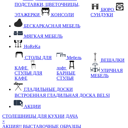
ПОДСТАВКИ, ЦВЕТОЧНИЦЫ,
БЮРО
ЭТАЖЕРКИ
КОНСОЛИ
СУНДУКИ
БЕСКАРКАСНАЯ МЕБЕЛЬ
МЯГКАЯ МЕБЕЛЬ
HoReKa
СТОЛЫ ДЛЯ
Мебель
ВЕШАЛКИ
КАФЕ
лофт
УЛИЧНАЯ
СТУЛЬЯ ДЛЯ
БАРНЫЕ
МЕБЕЛЬ
КАФЕ
СТУЛЬЯ
ГЛАДИЛЬНЫЕ ДОСКИ
ВСТРОЕННАЯ ГЛАДИЛЬНАЯ ДОСКА BELSI
АКЦИИ
СТОЛЕШНИЦЫ ДЛЯ КУХНИ
ДАЧА
×
АКЦИЯ!! ВЫСТАВОЧНЫЕ ОБРАЗЦЫ