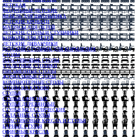
ДЕТСКАЯ
МОДУЛЬНЫЕ ДЕТСКИЕ
МЕБЕЛЬ ДЛЯ ШКОЛЬНИКА
ДЕТСКИЕ КРОВАТИ
МАТРАСЫ ДЛЯ ДЕТЕЙ
ДЕТСКИЕ СТОЛЫ И СТУЛЬЧИКИ
КОМОДЫ ДЛЯ ДЕТЕЙ
ДЕТСКИЕ ДИВАНЧИКИ
ДЕТСКИЙ СТУЛЬЧИК ДЛЯ КОРМЛЕНИЯ
СТОЛЫ
ПЛАСТИКОВЫЕ СТОЛЫ
ТУАЛЕТНЫЕ СТОЛИКИ
ПИСЬМЕННЫЕ СТОЛЫ
ЖУРНАЛЬНЫЕ СТОЛЫ
КОМПЬЮТЕРНЫЕ СТОЛЫ
СТОЛЫ НА КУХНЮ
СТУЛЬЯ
СТУЛЬЯ ОФИСНЫЕ
СТУЛЬЯ ДЕРЕВЯННЫЕ
СТУЛЬЯ МЕТАЛЛИЧЕСКИЕ
СКЛАДНЫЕ СТУЛЬЯ
ПЛАСТИКОВЫЕ КРЕСЛА И СТУЛЬЯ
БАРНЫЕ СТУЛЬЯ
ОФИСНЫЕ КРЕСЛА