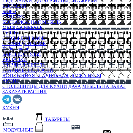
ПОДСТАВКИ, ЦВЕТОЧНИЦЫ, ЭТАЖЕРКИ
КОНСОЛИ
БЮРО
СУНДУКИ
БЕСКАРКАСНАЯ МЕБЕЛЬ
МЯГКАЯ МЕБЕЛЬ
HoReKa
СТОЛЫ ДЛЯ КАФЕ
СТУЛЬЯ ДЛЯ КАФЕ
Мебель лофт
БАРНЫЕ СТУЛЬЯ
ВЕШАЛКИ
УЛИЧНАЯ МЕБЕЛЬ
ГЛАДИЛЬНЫЕ ДОСКИ
ВСТРОЕННАЯ ГЛАДИЛЬНАЯ ДОСКА BELSI
АКЦИИ
СТОЛЕШНИЦЫ ДЛЯ КУХНИ
ДАЧА
МЕБЕЛЬ НА ЗАКАЗ
ЗАКАЗАТЬ РАСПИЛ
КУХНЯ
ТАБУРЕТЫ
МОДУЛЬНЫЕ