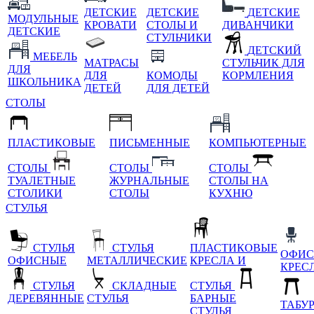
ДЕТСКИЕ
ДЕТСКИЕ
ДЕТСКИЕ
МОДУЛЬНЫЕ
КРОВАТИ
СТОЛЫ И
ДИВАНЧИКИ
ДЕТСКИЕ
СТУЛЬЧИКИ
ДЕТСКИЙ
МЕБЕЛЬ
МАТРАСЫ
СТУЛЬЧИК ДЛЯ
ДЛЯ
ДЛЯ
КОМОДЫ
КОРМЛЕНИЯ
ШКОЛЬНИКА
ДЕТЕЙ
ДЛЯ ДЕТЕЙ
СТОЛЫ
ПЛАСТИКОВЫЕ
ПИСЬМЕННЫЕ
КОМПЬЮТЕРНЫЕ
СТОЛЫ
СТОЛЫ
СТОЛЫ
ТУАЛЕТНЫЕ
ЖУРНАЛЬНЫЕ
СТОЛЫ НА
СТОЛИКИ
СТОЛЫ
КУХНЮ
СТУЛЬЯ
СТУЛЬЯ
СТУЛЬЯ
ПЛАСТИКОВЫЕ
ОФИС
ОФИСНЫЕ
МЕТАЛЛИЧЕСКИЕ
КРЕСЛА И
КРЕС
СТУЛЬЯ
СКЛАДНЫЕ
СТУЛЬЯ
ДЕРЕВЯННЫЕ
СТУЛЬЯ
БАРНЫЕ
ТАБУ
СТУЛЬЯ