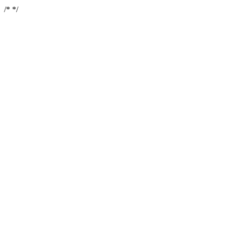
/*
*/