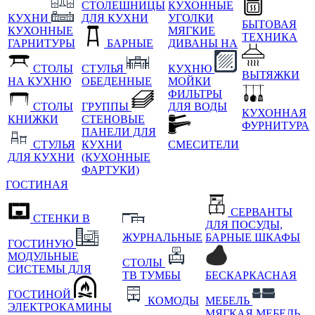
СТОЛЕШНИЦЫ
КУХОННЫЕ
КУХНИ
ДЛЯ КУХНИ
УГОЛКИ
БЫТОВАЯ
КУХОННЫЕ
МЯГКИЕ
ТЕХНИКА
ГАРНИТУРЫ
БАРНЫЕ
ДИВАНЫ НА
СТОЛЫ
СТУЛЬЯ
КУХНЮ
ВЫТЯЖКИ
НА КУХНЮ
ОБЕДЕННЫЕ
МОЙКИ
ФИЛЬТРЫ
СТОЛЫ
ГРУППЫ
ДЛЯ ВОДЫ
КУХОННАЯ
КНИЖКИ
СТЕНОВЫЕ
ФУРНИТУРА
ПАНЕЛИ ДЛЯ
СТУЛЬЯ
КУХНИ
СМЕСИТЕЛИ
ДЛЯ КУХНИ
(КУХОННЫЕ
ФАРТУКИ)
ГОСТИНАЯ
СЕРВАНТЫ
СТЕНКИ В
ДЛЯ ПОСУДЫ,
ЖУРНАЛЬНЫЕ
БАРНЫЕ ШКАФЫ
ГОСТИНУЮ
МОДУЛЬНЫЕ
СТОЛЫ
СИСТЕМЫ ДЛЯ
ТВ ТУМБЫ
БЕСКАРКАСНАЯ
ГОСТИНОЙ
КОМОДЫ
МЕБЕЛЬ
ЭЛЕКТРОКАМИНЫ
МЯГКАЯ МЕБЕЛЬ