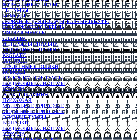
ЖУРНАЛЬНЫЕ СТОЛЫ
ТВ ТУМБЫ
КОМОДЫ
СЕРВАНТЫ ДЛЯ ПОСУДЫ, БАРНЫЕ ШКАФЫ
БЕСКАРКАСНАЯ МЕБЕЛЬ
МЯГКАЯ МЕБЕЛЬ
СПАЛЬНЯ
ИНТЕРЬЕРЫ СПАЛЬНИ
МОДУЛЬНЫЕ СПАЛЬНИ
КРОВАТИ
МАТРАСЫ
ТУАЛЕТНЫЕ СТОЛИКИ
КОМОДЫ
ПРИКРОВАТНЫЕ ТУМБЫ
ГАРДЕРОБНЫЕ СИСТЕМЫ
ЗЕРКАЛА
ЭЛЕКТРОКАМИНЫ
ПРИХОЖАЯ
МАЛЕНЬКИЕ ПРИХОЖИЕ
МОДУЛЬНЫЕ ПРИХОЖИЕ
ОБУВНЫЕ ТУМБЫ
ВЕШАЛКИ
ГАРДЕРОБНЫЕ СИСТЕМЫ
ЗЕРКАЛА
ПУФИКИ И БАНКЕТКИ