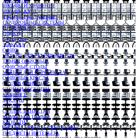
ТАБУРЕТЫ
ШКАФЫ И ХРАНЕНИЕ
ШКАФЫ-КУПЕ
ШКАФЫ-РАСПАШНЫЕ
ГАРДЕРОБНЫЕ СИСТЕМЫ
СТЕЛЛАЖИ
ПОЛКИ
СУНДУКИ
ЗЕРКАЛА
ОФИС
МЕБЕЛЬ ДЛЯ РУКОВОДИТЕЛЯ
ТУМБЫ ОФИСНЫЕ
ОФИСНЫЕ СТОЛЫ
МЕБЕЛЬ ДЛЯ ПЕРСОНАЛА
ОФИСНЫЕ КРЕСЛА
СТУЛЬЯ ОФИСНЫЕ
СТОЙКИ РЕСЕПШН
КАБИНЕТ
МАССИВ
СТОЛЫ
СТУЛЬЯ, БАНКЕТКИ
КОМОДЫ И ТУМБЫ
КРОВАТИ
ШКАФЫ, БУФЕТЫ, СТЕЛЛАЖИ
ПРЕДМЕТЫ ИНТЕРЬЕРА