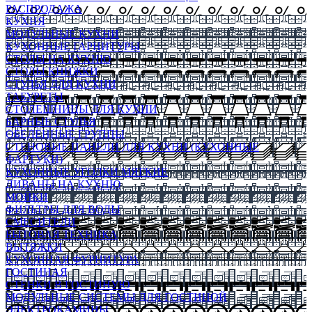
РАСПРОДАЖА
КУХНЯ
МОДУЛЬНЫЕ КУХНИ
КУХОННЫЕ ГАРНИТУРЫ
СТОЛЫ НА КУХНЮ
СТОЛЫ КНИЖКИ
СТУЛЬЯ ДЛЯ КУХНИ
ТАБУРЕТЫ
СТОЛЕШНИЦЫ ДЛЯ КУХНИ
БАРНЫЕ СТУЛЬЯ
ОБЕДЕННЫЕ ГРУППЫ
СТЕНОВЫЕ ПАНЕЛИ ДЛЯ КУХНИ (КУХОННЫЕ
ФАРТУКИ)
КУХОННЫЕ УГОЛКИ МЯГКИЕ
ДИВАНЫ НА КУХНЮ
МОЙКИ
ФИЛЬТРЫ ДЛЯ ВОДЫ
СМЕСИТЕЛИ
БЫТОВАЯ ТЕХНИКА
ВЫТЯЖКИ
КУХОННАЯ ФУРНИТУРА
ГОСТИНАЯ
СТЕНКИ В ГОСТИНУЮ
МОДУЛЬНЫЕ СИСТЕМЫ ДЛЯ ГОСТИНОЙ
ЭЛЕКТРОКАМИНЫ