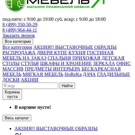
пнд-пятн: с 9:00 до 19:00 суб, вскр: с 9:00 до 18:00
8 (499) 350-50-29
8 (499) 964-44-11
Заказать звонок
Все категории
Все категории
АКЦИЯ!! ВЫСТАВОЧНЫЕ ОБРАЗЦЫ
РАСПРОДАЖА
ДВЕРИ КУПЕ
КУХНЯ
ГОСТИНАЯ
МЕБЕЛЬ НА ЗАКАЗ
СПАЛЬНЯ
ПРИХОЖАЯ
ДЕТСКАЯ
СТОЛЫ
СТУЛЬЯ
ШКАФЫ И ХРАНЕНИЕ
ЗЕРКАЛА
ОФИС
МАССИВ
ПРЕДМЕТЫ ИНТЕРЬЕРА
БЕСКАРКАСНАЯ
МЕБЕЛЬ
МЯГКАЯ МЕБЕЛЬ
HoReKa
ДАЧА
ГЛАДИЛЬНЫЕ
ДОСКИ
АКЦИИ
Найти
Корзина
пуста
В корзине пусто!
Весь каталог
АКЦИЯ!! ВЫСТАВОЧНЫЕ ОБРАЗЦЫ