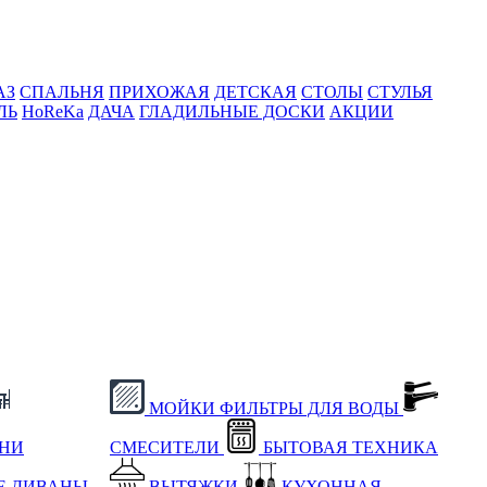
АЗ
СПАЛЬНЯ
ПРИХОЖАЯ
ДЕТСКАЯ
СТОЛЫ
СТУЛЬЯ
ЛЬ
HoReKa
ДАЧА
ГЛАДИЛЬНЫЕ ДОСКИ
АКЦИИ
МОЙКИ
ФИЛЬТРЫ ДЛЯ ВОДЫ
ХНИ
СМЕСИТЕЛИ
БЫТОВАЯ ТЕХНИКА
Е
ДИВАНЫ
ВЫТЯЖКИ
КУХОННАЯ