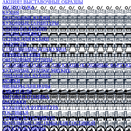
АКЦИЯ!! ВЫСТАВОЧНЫЕ ОБРАЗЦЫ
РАСПРОДАЖА
КУХНЯ
МОДУЛЬНЫЕ КУХНИ
КУХОННЫЕ ГАРНИТУРЫ
СТОЛЫ НА КУХНЮ
СТОЛЫ КНИЖКИ
СТУЛЬЯ ДЛЯ КУХНИ
ТАБУРЕТЫ
СТОЛЕШНИЦЫ ДЛЯ КУХНИ
БАРНЫЕ СТУЛЬЯ
ОБЕДЕННЫЕ ГРУППЫ
СТЕНОВЫЕ ПАНЕЛИ ДЛЯ КУХНИ (КУХОННЫЕ ФАРТУКИ
КУХОННЫЕ УГОЛКИ МЯГКИЕ
ДИВАНЫ НА КУХНЮ
МОЙКИ
ФИЛЬТРЫ ДЛЯ ВОДЫ
СМЕСИТЕЛИ
БЫТОВАЯ ТЕХНИКА
ВЫТЯЖКИ
КУХОННАЯ ФУРНИТУРА
ГОСТИНАЯ
СТЕНКИ В ГОСТИНУЮ
МОДУЛЬНЫЕ СИСТЕМЫ ДЛЯ ГОСТИНОЙ
ЭЛЕКТРОКАМИНЫ