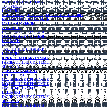
ЖУРНАЛЬНЫЕ СТОЛЫ
ТВ ТУМБЫ
КОМОДЫ
СЕРВАНТЫ ДЛЯ ПОСУДЫ, БАРНЫЕ ШКАФЫ
БЕСКАРКАСНАЯ МЕБЕЛЬ
МЯГКАЯ МЕБЕЛЬ
СПАЛЬНЯ
ИНТЕРЬЕРЫ СПАЛЬНИ
МОДУЛЬНЫЕ СПАЛЬНИ
КРОВАТИ
МАТРАСЫ
ТУАЛЕТНЫЕ СТОЛИКИ
КОМОДЫ
ПРИКРОВАТНЫЕ ТУМБЫ
ГАРДЕРОБНЫЕ СИСТЕМЫ
ЗЕРКАЛА
ЭЛЕКТРОКАМИНЫ
ПРИХОЖАЯ
МАЛЕНЬКИЕ ПРИХОЖИЕ
МОДУЛЬНЫЕ ПРИХОЖИЕ
ОБУВНЫЕ ТУМБЫ
ВЕШАЛКИ
ГАРДЕРОБНЫЕ СИСТЕМЫ
ЗЕРКАЛА
ПУФИКИ И БАНКЕТКИ