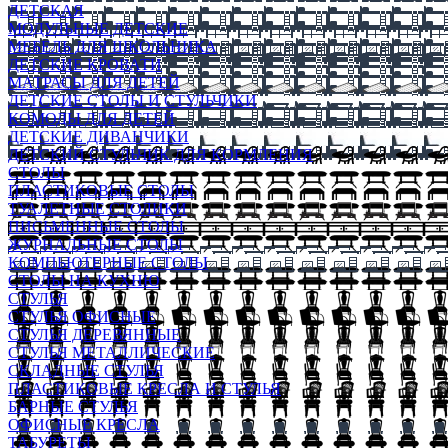
ДЕТСКАЯ
МОДУЛЬНЫЕ ДЕТСКИЕ
МЕБЕЛЬ ДЛЯ ШКОЛЬНИКА
ДЕТСКИЕ КРОВАТИ
МАТРАСЫ ДЛЯ ДЕТЕЙ
ДЕТСКИЕ СТОЛЫ И СТУЛЬЧИКИ
КОМОДЫ ДЛЯ ДЕТЕЙ
ДЕТСКИЕ ДИВАНЧИКИ
ДЕТСКИЙ СТУЛЬЧИК ДЛЯ КОРМЛЕНИЯ
СТОЛЫ
ПЛАСТИКОВЫЕ СТОЛЫ
ТУАЛЕТНЫЕ СТОЛИКИ
ПИСЬМЕННЫЕ СТОЛЫ
ЖУРНАЛЬНЫЕ СТОЛЫ
КОМПЬЮТЕРНЫЕ СТОЛЫ
СТОЛЫ НА КУХНЮ
СТУЛЬЯ
СТУЛЬЯ ОФИСНЫЕ
СТУЛЬЯ ДЕРЕВЯННЫЕ
СТУЛЬЯ МЕТАЛЛИЧЕСКИЕ
СКЛАДНЫЕ СТУЛЬЯ
ПЛАСТИКОВЫЕ КРЕСЛА И СТУЛЬЯ
БАРНЫЕ СТУЛЬЯ
ОФИСНЫЕ КРЕСЛА
ТАБУРЕТЫ