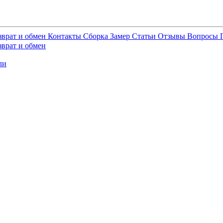
зврат и обмен
Контакты
Сборка
Замер
Статьи
Отзывы
Вопросы
зврат и обмен
ли