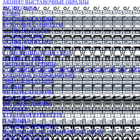
АКЦИЯ!! ВЫСТАВОЧНЫЕ ОБРАЗЦЫ
РАСПРОДАЖА
КУХНЯ
МОДУЛЬНЫЕ КУХНИ
КУХОННЫЕ ГАРНИТУРЫ
СТОЛЫ НА КУХНЮ
СТОЛЫ КНИЖКИ
СТУЛЬЯ ДЛЯ КУХНИ
ТАБУРЕТЫ
СТОЛЕШНИЦЫ ДЛЯ КУХНИ
БАРНЫЕ СТУЛЬЯ
ОБЕДЕННЫЕ ГРУППЫ
СТЕНОВЫЕ ПАНЕЛИ ДЛЯ КУХНИ (КУХОННЫЕ ФАРТУКИ
КУХОННЫЕ УГОЛКИ МЯГКИЕ
ДИВАНЫ НА КУХНЮ
МОЙКИ
ФИЛЬТРЫ ДЛЯ ВОДЫ
СМЕСИТЕЛИ
БЫТОВАЯ ТЕХНИКА
ВЫТЯЖКИ
КУХОННАЯ ФУРНИТУРА
ГОСТИНАЯ
СТЕНКИ В ГОСТИНУЮ
МОДУЛЬНЫЕ СИСТЕМЫ ДЛЯ ГОСТИНОЙ
ЭЛЕКТРОКАМИНЫ