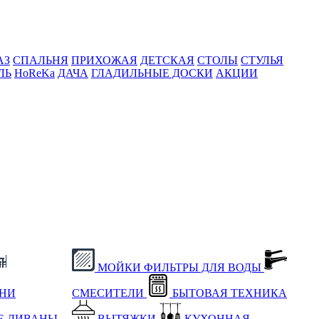
АЗ
СПАЛЬНЯ
ПРИХОЖАЯ
ДЕТСКАЯ
СТОЛЫ
СТУЛЬЯ
ЛЬ
HoReKa
ДАЧА
ГЛАДИЛЬНЫЕ ДОСКИ
АКЦИИ
МОЙКИ
ФИЛЬТРЫ ДЛЯ ВОДЫ
ХНИ
СМЕСИТЕЛИ
БЫТОВАЯ ТЕХНИКА
Е
ДИВАНЫ
ВЫТЯЖКИ
КУХОННАЯ