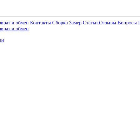
зврат и обмен
Контакты
Сборка
Замер
Статьи
Отзывы
Вопросы
зврат и обмен
ли