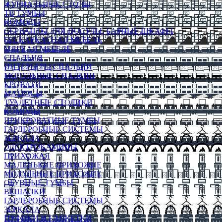
ЖУРНАЛЬНЫЕ СТОЛЫ
ТВ ТУМБЫ
КОМОДЫ
СЕРВАНТЫ ДЛЯ ПОСУДЫ, БАРНЫЕ ШКАФЫ
БЕСКАРКАСНАЯ МЕБЕЛЬ
МЯГКАЯ МЕБЕЛЬ
СПАЛЬНЯ
ИНТЕРЬЕРЫ СПАЛЬНИ
МОДУЛЬНЫЕ СПАЛЬНИ
КРОВАТИ
МАТРАСЫ
ТУАЛЕТНЫЕ СТОЛИКИ
КОМОДЫ
ПРИКРОВАТНЫЕ ТУМБЫ
ГАРДЕРОБНЫЕ СИСТЕМЫ
ЗЕРКАЛА
ЭЛЕКТРОКАМИНЫ
ПРИХОЖАЯ
МАЛЕНЬКИЕ ПРИХОЖИЕ
МОДУЛЬНЫЕ ПРИХОЖИЕ
ОБУВНЫЕ ТУМБЫ
ВЕШАЛКИ
ГАРДЕРОБНЫЕ СИСТЕМЫ
ЗЕРКАЛА
ПУФИКИ И БАНКЕТКИ