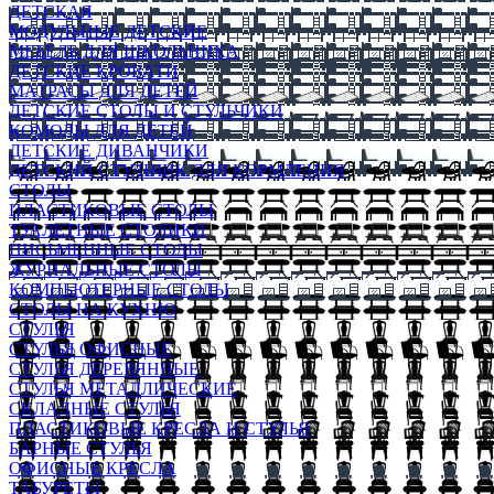
ДЕТСКАЯ
МОДУЛЬНЫЕ ДЕТСКИЕ
МЕБЕЛЬ ДЛЯ ШКОЛЬНИКА
ДЕТСКИЕ КРОВАТИ
МАТРАСЫ ДЛЯ ДЕТЕЙ
ДЕТСКИЕ СТОЛЫ И СТУЛЬЧИКИ
КОМОДЫ ДЛЯ ДЕТЕЙ
ДЕТСКИЕ ДИВАНЧИКИ
ДЕТСКИЙ СТУЛЬЧИК ДЛЯ КОРМЛЕНИЯ
СТОЛЫ
ПЛАСТИКОВЫЕ СТОЛЫ
ТУАЛЕТНЫЕ СТОЛИКИ
ПИСЬМЕННЫЕ СТОЛЫ
ЖУРНАЛЬНЫЕ СТОЛЫ
КОМПЬЮТЕРНЫЕ СТОЛЫ
СТОЛЫ НА КУХНЮ
СТУЛЬЯ
СТУЛЬЯ ОФИСНЫЕ
СТУЛЬЯ ДЕРЕВЯННЫЕ
СТУЛЬЯ МЕТАЛЛИЧЕСКИЕ
СКЛАДНЫЕ СТУЛЬЯ
ПЛАСТИКОВЫЕ КРЕСЛА И СТУЛЬЯ
БАРНЫЕ СТУЛЬЯ
ОФИСНЫЕ КРЕСЛА
ТАБУРЕТЫ