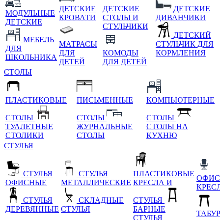
ДЕТСКИЕ
ДЕТСКИЕ
ДЕТСКИЕ
МОДУЛЬНЫЕ
КРОВАТИ
СТОЛЫ И
ДИВАНЧИКИ
ДЕТСКИЕ
СТУЛЬЧИКИ
ДЕТСКИЙ
МЕБЕЛЬ
МАТРАСЫ
СТУЛЬЧИК ДЛЯ
ДЛЯ
ДЛЯ
КОМОДЫ
КОРМЛЕНИЯ
ШКОЛЬНИКА
ДЕТЕЙ
ДЛЯ ДЕТЕЙ
СТОЛЫ
ПЛАСТИКОВЫЕ
ПИСЬМЕННЫЕ
КОМПЬЮТЕРНЫЕ
СТОЛЫ
СТОЛЫ
СТОЛЫ
ТУАЛЕТНЫЕ
ЖУРНАЛЬНЫЕ
СТОЛЫ НА
СТОЛИКИ
СТОЛЫ
КУХНЮ
СТУЛЬЯ
СТУЛЬЯ
СТУЛЬЯ
ПЛАСТИКОВЫЕ
ОФИС
ОФИСНЫЕ
МЕТАЛЛИЧЕСКИЕ
КРЕСЛА И
КРЕС
СТУЛЬЯ
СКЛАДНЫЕ
СТУЛЬЯ
ДЕРЕВЯННЫЕ
СТУЛЬЯ
БАРНЫЕ
ТАБУ
СТУЛЬЯ