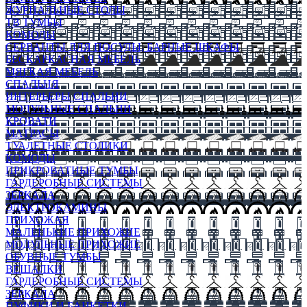
ЖУРНАЛЬНЫЕ СТОЛЫ
ТВ ТУМБЫ
КОМОДЫ
СЕРВАНТЫ ДЛЯ ПОСУДЫ, БАРНЫЕ ШКАФЫ
БЕСКАРКАСНАЯ МЕБЕЛЬ
МЯГКАЯ МЕБЕЛЬ
СПАЛЬНЯ
ИНТЕРЬЕРЫ СПАЛЬНИ
МОДУЛЬНЫЕ СПАЛЬНИ
КРОВАТИ
МАТРАСЫ
ТУАЛЕТНЫЕ СТОЛИКИ
КОМОДЫ
ПРИКРОВАТНЫЕ ТУМБЫ
ГАРДЕРОБНЫЕ СИСТЕМЫ
ЗЕРКАЛА
ЭЛЕКТРОКАМИНЫ
ПРИХОЖАЯ
МАЛЕНЬКИЕ ПРИХОЖИЕ
МОДУЛЬНЫЕ ПРИХОЖИЕ
ОБУВНЫЕ ТУМБЫ
ВЕШАЛКИ
ГАРДЕРОБНЫЕ СИСТЕМЫ
ЗЕРКАЛА
ПУФИКИ И БАНКЕТКИ