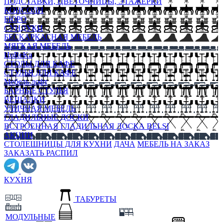
ПОДСТАВКИ, ЦВЕТОЧНИЦЫ, ЭТАЖЕРКИ
КОНСОЛИ
БЮРО
СУНДУКИ
БЕСКАРКАСНАЯ МЕБЕЛЬ
МЯГКАЯ МЕБЕЛЬ
HoReKa
СТОЛЫ ДЛЯ КАФЕ
СТУЛЬЯ ДЛЯ КАФЕ
Мебель лофт
БАРНЫЕ СТУЛЬЯ
ВЕШАЛКИ
УЛИЧНАЯ МЕБЕЛЬ
ГЛАДИЛЬНЫЕ ДОСКИ
ВСТРОЕННАЯ ГЛАДИЛЬНАЯ ДОСКА BELSI
АКЦИИ
СТОЛЕШНИЦЫ ДЛЯ КУХНИ
ДАЧА
МЕБЕЛЬ НА ЗАКАЗ
ЗАКАЗАТЬ РАСПИЛ
КУХНЯ
ТАБУРЕТЫ
МОДУЛЬНЫЕ