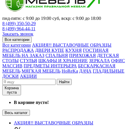
пнд-пятн: с 9:00 до 19:00 суб, вскр: с 9:00 до 18:00
8 (499) 350-50-29
8 (499) 964-44-11
Заказать звонок
Все категории
Все категории
АКЦИЯ!! ВЫСТАВОЧНЫЕ ОБРАЗЦЫ
РАСПРОДАЖА
ДВЕРИ КУПЕ
КУХНЯ
ГОСТИНАЯ
МЕБЕЛЬ НА ЗАКАЗ
СПАЛЬНЯ
ПРИХОЖАЯ
ДЕТСКАЯ
СТОЛЫ
СТУЛЬЯ
ШКАФЫ И ХРАНЕНИЕ
ЗЕРКАЛА
ОФИС
МАССИВ
ПРЕДМЕТЫ ИНТЕРЬЕРА
БЕСКАРКАСНАЯ
МЕБЕЛЬ
МЯГКАЯ МЕБЕЛЬ
HoReKa
ДАЧА
ГЛАДИЛЬНЫЕ
ДОСКИ
АКЦИИ
Найти
Корзина
пуста
В корзине пусто!
Весь каталог
АКЦИЯ!! ВЫСТАВОЧНЫЕ ОБРАЗЦЫ