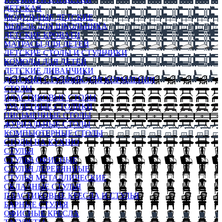
ДЕТСКАЯ
МОДУЛЬНЫЕ ДЕТСКИЕ
МЕБЕЛЬ ДЛЯ ШКОЛЬНИКА
ДЕТСКИЕ КРОВАТИ
МАТРАСЫ ДЛЯ ДЕТЕЙ
ДЕТСКИЕ СТОЛЫ И СТУЛЬЧИКИ
КОМОДЫ ДЛЯ ДЕТЕЙ
ДЕТСКИЕ ДИВАНЧИКИ
ДЕТСКИЙ СТУЛЬЧИК ДЛЯ КОРМЛЕНИЯ
СТОЛЫ
ПЛАСТИКОВЫЕ СТОЛЫ
ТУАЛЕТНЫЕ СТОЛИКИ
ПИСЬМЕННЫЕ СТОЛЫ
ЖУРНАЛЬНЫЕ СТОЛЫ
КОМПЬЮТЕРНЫЕ СТОЛЫ
СТОЛЫ НА КУХНЮ
СТУЛЬЯ
СТУЛЬЯ ОФИСНЫЕ
СТУЛЬЯ ДЕРЕВЯННЫЕ
СТУЛЬЯ МЕТАЛЛИЧЕСКИЕ
СКЛАДНЫЕ СТУЛЬЯ
ПЛАСТИКОВЫЕ КРЕСЛА И СТУЛЬЯ
БАРНЫЕ СТУЛЬЯ
ОФИСНЫЕ КРЕСЛА