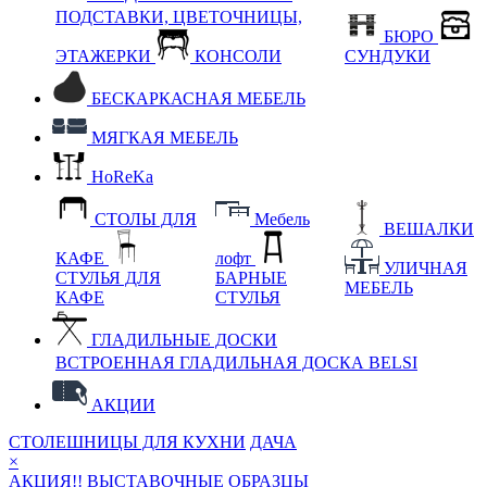
ПОДСТАВКИ, ЦВЕТОЧНИЦЫ,
БЮРО
ЭТАЖЕРКИ
КОНСОЛИ
СУНДУКИ
БЕСКАРКАСНАЯ МЕБЕЛЬ
МЯГКАЯ МЕБЕЛЬ
HoReKa
СТОЛЫ ДЛЯ
Мебель
ВЕШАЛКИ
КАФЕ
лофт
УЛИЧНАЯ
СТУЛЬЯ ДЛЯ
БАРНЫЕ
МЕБЕЛЬ
КАФЕ
СТУЛЬЯ
ГЛАДИЛЬНЫЕ ДОСКИ
ВСТРОЕННАЯ ГЛАДИЛЬНАЯ ДОСКА BELSI
АКЦИИ
СТОЛЕШНИЦЫ ДЛЯ КУХНИ
ДАЧА
×
АКЦИЯ!! ВЫСТАВОЧНЫЕ ОБРАЗЦЫ