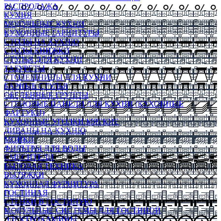
РАСПРОДАЖА
КУХНЯ
МОДУЛЬНЫЕ КУХНИ
КУХОННЫЕ ГАРНИТУРЫ
СТОЛЫ НА КУХНЮ
СТОЛЫ КНИЖКИ
СТУЛЬЯ ДЛЯ КУХНИ
ТАБУРЕТЫ
СТОЛЕШНИЦЫ ДЛЯ КУХНИ
БАРНЫЕ СТУЛЬЯ
ОБЕДЕННЫЕ ГРУППЫ
СТЕНОВЫЕ ПАНЕЛИ ДЛЯ КУХНИ (КУХОННЫЕ
ФАРТУКИ)
КУХОННЫЕ УГОЛКИ МЯГКИЕ
ДИВАНЫ НА КУХНЮ
МОЙКИ
ФИЛЬТРЫ ДЛЯ ВОДЫ
СМЕСИТЕЛИ
БЫТОВАЯ ТЕХНИКА
ВЫТЯЖКИ
КУХОННАЯ ФУРНИТУРА
ГОСТИНАЯ
СТЕНКИ В ГОСТИНУЮ
МОДУЛЬНЫЕ СИСТЕМЫ ДЛЯ ГОСТИНОЙ
ЭЛЕКТРОКАМИНЫ