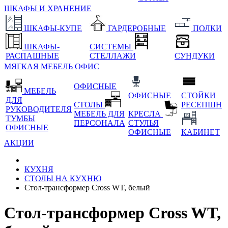
ШКАФЫ И ХРАНЕНИЕ
ШКАФЫ-КУПЕ
ГАРДЕРОБНЫЕ
ПОЛКИ
ШКАФЫ-
СИСТЕМЫ
РАСПАШНЫЕ
СТЕЛЛАЖИ
СУНДУКИ
МЯГКАЯ МЕБЕЛЬ
ОФИС
ОФИСНЫЕ
МЕБЕЛЬ
ОФИСНЫЕ
СТОЙКИ
ДЛЯ
СТОЛЫ
РЕСЕПШН
РУКОВОДИТЕЛЯ
МЕБЕЛЬ ДЛЯ
КРЕСЛА
ТУМБЫ
ПЕРСОНАЛА
СТУЛЬЯ
ОФИСНЫЕ
ОФИСНЫЕ
КАБИНЕТ
АКЦИИ
КУХНЯ
СТОЛЫ НА КУХНЮ
Стол-трансформер Cross WT, белый
Стол-трансформер Cross WT,