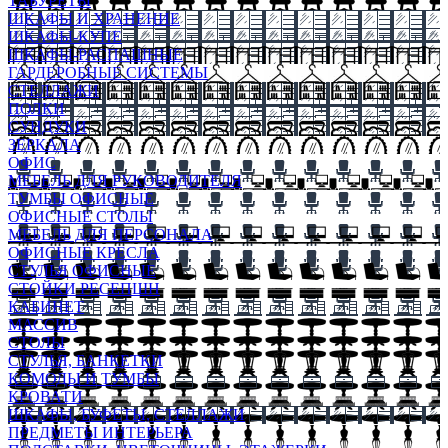
ТАБУРЕТЫ
ШКАФЫ И ХРАНЕНИЕ
ШКАФЫ-КУПЕ
ШКАФЫ-РАСПАШНЫЕ
ГАРДЕРОБНЫЕ СИСТЕМЫ
СТЕЛЛАЖИ
ПОЛКИ
СУНДУКИ
ЗЕРКАЛА
ОФИС
МЕБЕЛЬ ДЛЯ РУКОВОДИТЕЛЯ
ТУМБЫ ОФИСНЫЕ
ОФИСНЫЕ СТОЛЫ
МЕБЕЛЬ ДЛЯ ПЕРСОНАЛА
ОФИСНЫЕ КРЕСЛА
СТУЛЬЯ ОФИСНЫЕ
СТОЙКИ РЕСЕПШН
КАБИНЕТ
МАССИВ
СТОЛЫ
СТУЛЬЯ, БАНКЕТКИ
КОМОДЫ И ТУМБЫ
КРОВАТИ
ШКАФЫ, БУФЕТЫ, СТЕЛЛАЖИ
ПРЕДМЕТЫ ИНТЕРЬЕРА