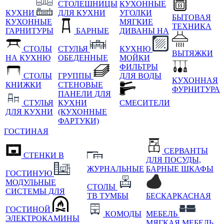
СТОЛЕШНИЦЫ
КУХОННЫЕ
КУХНИ
ДЛЯ КУХНИ
УГОЛКИ
БЫТОВАЯ
КУХОННЫЕ
МЯГКИЕ
ТЕХНИКА
ГАРНИТУРЫ
БАРНЫЕ
ДИВАНЫ НА
СТОЛЫ
СТУЛЬЯ
КУХНЮ
ВЫТЯЖКИ
НА КУХНЮ
ОБЕДЕННЫЕ
МОЙКИ
ФИЛЬТРЫ
СТОЛЫ
ГРУППЫ
ДЛЯ ВОДЫ
КУХОННАЯ
КНИЖКИ
СТЕНОВЫЕ
ФУРНИТУРА
ПАНЕЛИ ДЛЯ
СТУЛЬЯ
КУХНИ
СМЕСИТЕЛИ
ДЛЯ КУХНИ
(КУХОННЫЕ
ФАРТУКИ)
ГОСТИНАЯ
СЕРВАНТЫ
СТЕНКИ В
ДЛЯ ПОСУДЫ,
ЖУРНАЛЬНЫЕ
БАРНЫЕ ШКАФЫ
ГОСТИНУЮ
МОДУЛЬНЫЕ
СТОЛЫ
СИСТЕМЫ ДЛЯ
ТВ ТУМБЫ
БЕСКАРКАСНАЯ
ГОСТИНОЙ
КОМОДЫ
МЕБЕЛЬ
ЭЛЕКТРОКАМИНЫ
МЯГКАЯ МЕБЕЛЬ