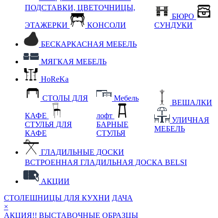
ПОДСТАВКИ, ЦВЕТОЧНИЦЫ,
БЮРО
ЭТАЖЕРКИ
КОНСОЛИ
СУНДУКИ
БЕСКАРКАСНАЯ МЕБЕЛЬ
МЯГКАЯ МЕБЕЛЬ
HoReKa
СТОЛЫ ДЛЯ
Мебель
ВЕШАЛКИ
КАФЕ
лофт
УЛИЧНАЯ
СТУЛЬЯ ДЛЯ
БАРНЫЕ
МЕБЕЛЬ
КАФЕ
СТУЛЬЯ
ГЛАДИЛЬНЫЕ ДОСКИ
ВСТРОЕННАЯ ГЛАДИЛЬНАЯ ДОСКА BELSI
АКЦИИ
СТОЛЕШНИЦЫ ДЛЯ КУХНИ
ДАЧА
×
АКЦИЯ!! ВЫСТАВОЧНЫЕ ОБРАЗЦЫ