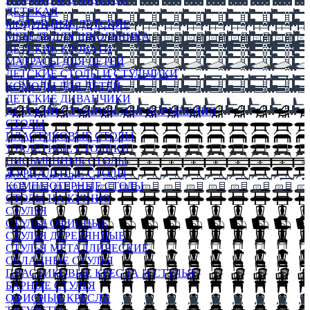
ДЕТСКАЯ
МОДУЛЬНЫЕ ДЕТСКИЕ
МЕБЕЛЬ ДЛЯ ШКОЛЬНИКА
ДЕТСКИЕ КРОВАТИ
МАТРАСЫ ДЛЯ ДЕТЕЙ
ДЕТСКИЕ СТОЛЫ И СТУЛЬЧИКИ
КОМОДЫ ДЛЯ ДЕТЕЙ
ДЕТСКИЕ ДИВАНЧИКИ
ДЕТСКИЙ СТУЛЬЧИК ДЛЯ КОРМЛЕНИЯ
СТОЛЫ
ПЛАСТИКОВЫЕ СТОЛЫ
ТУАЛЕТНЫЕ СТОЛИКИ
ПИСЬМЕННЫЕ СТОЛЫ
ЖУРНАЛЬНЫЕ СТОЛЫ
КОМПЬЮТЕРНЫЕ СТОЛЫ
СТОЛЫ НА КУХНЮ
СТУЛЬЯ
СТУЛЬЯ ОФИСНЫЕ
СТУЛЬЯ ДЕРЕВЯННЫЕ
СТУЛЬЯ МЕТАЛЛИЧЕСКИЕ
СКЛАДНЫЕ СТУЛЬЯ
ПЛАСТИКОВЫЕ КРЕСЛА И СТУЛЬЯ
БАРНЫЕ СТУЛЬЯ
ОФИСНЫЕ КРЕСЛА