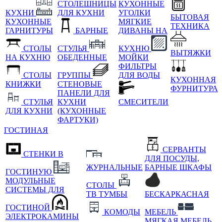
СТОЛЕШНИЦЫ
КУХОННЫЕ
КУХНИ
ДЛЯ КУХНИ
УГОЛКИ
БЫТОВАЯ
КУХОННЫЕ
МЯГКИЕ
ТЕХНИКА
ГАРНИТУРЫ
БАРНЫЕ
ДИВАНЫ НА
СТОЛЫ
СТУЛЬЯ
КУХНЮ
ВЫТЯЖКИ
НА КУХНЮ
ОБЕДЕННЫЕ
МОЙКИ
ФИЛЬТРЫ
СТОЛЫ
ГРУППЫ
ДЛЯ ВОДЫ
КУХОННАЯ
КНИЖКИ
СТЕНОВЫЕ
ФУРНИТУРА
ПАНЕЛИ ДЛЯ
СТУЛЬЯ
КУХНИ
СМЕСИТЕЛИ
ДЛЯ КУХНИ
(КУХОННЫЕ
ФАРТУКИ)
ГОСТИНАЯ
СЕРВАНТЫ
СТЕНКИ В
ДЛЯ ПОСУДЫ,
ЖУРНАЛЬНЫЕ
БАРНЫЕ ШКАФЫ
ГОСТИНУЮ
МОДУЛЬНЫЕ
СТОЛЫ
СИСТЕМЫ ДЛЯ
ТВ ТУМБЫ
БЕСКАРКАСНАЯ
ГОСТИНОЙ
КОМОДЫ
МЕБЕЛЬ
ЭЛЕКТРОКАМИНЫ
МЯГКАЯ МЕБЕЛЬ