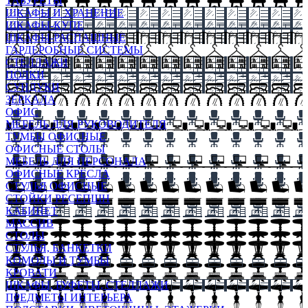
ТАБУРЕТЫ
ШКАФЫ И ХРАНЕНИЕ
ШКАФЫ-КУПЕ
ШКАФЫ-РАСПАШНЫЕ
ГАРДЕРОБНЫЕ СИСТЕМЫ
СТЕЛЛАЖИ
ПОЛКИ
СУНДУКИ
ЗЕРКАЛА
ОФИС
МЕБЕЛЬ ДЛЯ РУКОВОДИТЕЛЯ
ТУМБЫ ОФИСНЫЕ
ОФИСНЫЕ СТОЛЫ
МЕБЕЛЬ ДЛЯ ПЕРСОНАЛА
ОФИСНЫЕ КРЕСЛА
СТУЛЬЯ ОФИСНЫЕ
СТОЙКИ РЕСЕПШН
КАБИНЕТ
МАССИВ
СТОЛЫ
СТУЛЬЯ, БАНКЕТКИ
КОМОДЫ И ТУМБЫ
КРОВАТИ
ШКАФЫ, БУФЕТЫ, СТЕЛЛАЖИ
ПРЕДМЕТЫ ИНТЕРЬЕРА