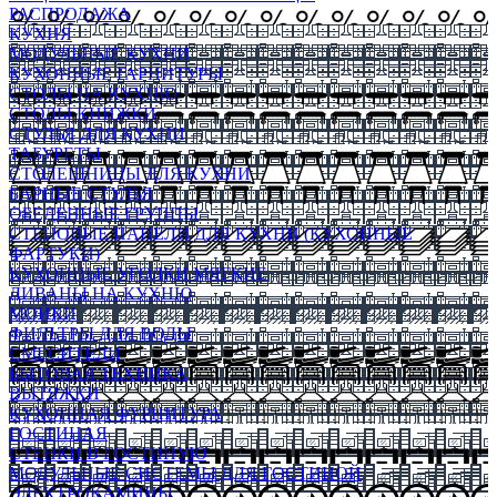
РАСПРОДАЖА
КУХНЯ
МОДУЛЬНЫЕ КУХНИ
КУХОННЫЕ ГАРНИТУРЫ
СТОЛЫ НА КУХНЮ
СТОЛЫ КНИЖКИ
СТУЛЬЯ ДЛЯ КУХНИ
ТАБУРЕТЫ
СТОЛЕШНИЦЫ ДЛЯ КУХНИ
БАРНЫЕ СТУЛЬЯ
ОБЕДЕННЫЕ ГРУППЫ
СТЕНОВЫЕ ПАНЕЛИ ДЛЯ КУХНИ (КУХОННЫЕ
ФАРТУКИ)
КУХОННЫЕ УГОЛКИ МЯГКИЕ
ДИВАНЫ НА КУХНЮ
МОЙКИ
ФИЛЬТРЫ ДЛЯ ВОДЫ
СМЕСИТЕЛИ
БЫТОВАЯ ТЕХНИКА
ВЫТЯЖКИ
КУХОННАЯ ФУРНИТУРА
ГОСТИНАЯ
СТЕНКИ В ГОСТИНУЮ
МОДУЛЬНЫЕ СИСТЕМЫ ДЛЯ ГОСТИНОЙ
ЭЛЕКТРОКАМИНЫ