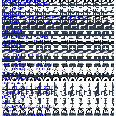
ЖУРНАЛЬНЫЕ СТОЛЫ
ТВ ТУМБЫ
КОМОДЫ
СЕРВАНТЫ ДЛЯ ПОСУДЫ, БАРНЫЕ ШКАФЫ
БЕСКАРКАСНАЯ МЕБЕЛЬ
МЯГКАЯ МЕБЕЛЬ
СПАЛЬНЯ
ИНТЕРЬЕРЫ СПАЛЬНИ
МОДУЛЬНЫЕ СПАЛЬНИ
КРОВАТИ
МАТРАСЫ
ТУАЛЕТНЫЕ СТОЛИКИ
КОМОДЫ
ПРИКРОВАТНЫЕ ТУМБЫ
ГАРДЕРОБНЫЕ СИСТЕМЫ
ЗЕРКАЛА
ЭЛЕКТРОКАМИНЫ
ПРИХОЖАЯ
МАЛЕНЬКИЕ ПРИХОЖИЕ
МОДУЛЬНЫЕ ПРИХОЖИЕ
ОБУВНЫЕ ТУМБЫ
ВЕШАЛКИ
ГАРДЕРОБНЫЕ СИСТЕМЫ
ЗЕРКАЛА
ПУФИКИ И БАНКЕТКИ