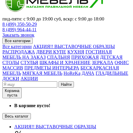
пнд-пятн: с 9:00 до 19:00 суб, вскр: с 9:00 до 18:00
8 (499) 350-50-29
8 (499) 964-44-11
Заказать звонок
Все категории
Все категории
АКЦИЯ!! ВЫСТАВОЧНЫЕ ОБРАЗЦЫ
РАСПРОДАЖА
ДВЕРИ КУПЕ
КУХНЯ
ГОСТИНАЯ
МЕБЕЛЬ НА ЗАКАЗ
СПАЛЬНЯ
ПРИХОЖАЯ
ДЕТСКАЯ
СТОЛЫ
СТУЛЬЯ
ШКАФЫ И ХРАНЕНИЕ
ЗЕРКАЛА
ОФИС
МАССИВ
ПРЕДМЕТЫ ИНТЕРЬЕРА
БЕСКАРКАСНАЯ
МЕБЕЛЬ
МЯГКАЯ МЕБЕЛЬ
HoReKa
ДАЧА
ГЛАДИЛЬНЫЕ
ДОСКИ
АКЦИИ
Найти
Корзина
пуста
В корзине пусто!
Весь каталог
АКЦИЯ!! ВЫСТАВОЧНЫЕ ОБРАЗЦЫ