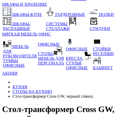
ШКАФЫ И ХРАНЕНИЕ
ШКАФЫ-КУПЕ
ГАРДЕРОБНЫЕ
ПОЛКИ
ШКАФЫ-
СИСТЕМЫ
РАСПАШНЫЕ
СТЕЛЛАЖИ
СУНДУКИ
МЯГКАЯ МЕБЕЛЬ
ОФИС
ОФИСНЫЕ
МЕБЕЛЬ
ОФИСНЫЕ
СТОЙКИ
ДЛЯ
СТОЛЫ
РЕСЕПШН
РУКОВОДИТЕЛЯ
МЕБЕЛЬ ДЛЯ
КРЕСЛА
ТУМБЫ
ПЕРСОНАЛА
СТУЛЬЯ
ОФИСНЫЕ
ОФИСНЫЕ
КАБИНЕТ
АКЦИИ
КУХНЯ
СТОЛЫ НА КУХНЮ
Стол-трансформер Cross GW, черный глянец
Стол-трансформер Cross GW,