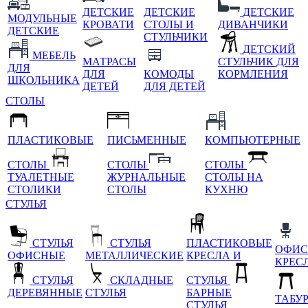
ДЕТСКИЕ
ДЕТСКИЕ
ДЕТСКИЕ
МОДУЛЬНЫЕ
КРОВАТИ
СТОЛЫ И
ДИВАНЧИКИ
ДЕТСКИЕ
СТУЛЬЧИКИ
ДЕТСКИЙ
МЕБЕЛЬ
МАТРАСЫ
СТУЛЬЧИК ДЛЯ
ДЛЯ
ДЛЯ
КОМОДЫ
КОРМЛЕНИЯ
ШКОЛЬНИКА
ДЕТЕЙ
ДЛЯ ДЕТЕЙ
СТОЛЫ
ПЛАСТИКОВЫЕ
ПИСЬМЕННЫЕ
КОМПЬЮТЕРНЫЕ
СТОЛЫ
СТОЛЫ
СТОЛЫ
ТУАЛЕТНЫЕ
ЖУРНАЛЬНЫЕ
СТОЛЫ НА
СТОЛИКИ
СТОЛЫ
КУХНЮ
СТУЛЬЯ
СТУЛЬЯ
СТУЛЬЯ
ПЛАСТИКОВЫЕ
ОФИС
ОФИСНЫЕ
МЕТАЛЛИЧЕСКИЕ
КРЕСЛА И
КРЕС
СТУЛЬЯ
СКЛАДНЫЕ
СТУЛЬЯ
ДЕРЕВЯННЫЕ
СТУЛЬЯ
БАРНЫЕ
ТАБУ
СТУЛЬЯ