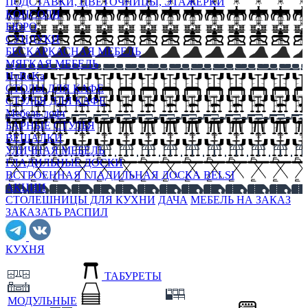
ПОДСТАВКИ, ЦВЕТОЧНИЦЫ, ЭТАЖЕРКИ
КОНСОЛИ
БЮРО
СУНДУКИ
БЕСКАРКАСНАЯ МЕБЕЛЬ
МЯГКАЯ МЕБЕЛЬ
HoReKa
СТОЛЫ ДЛЯ КАФЕ
СТУЛЬЯ ДЛЯ КАФЕ
Мебель лофт
БАРНЫЕ СТУЛЬЯ
ВЕШАЛКИ
УЛИЧНАЯ МЕБЕЛЬ
ГЛАДИЛЬНЫЕ ДОСКИ
ВСТРОЕННАЯ ГЛАДИЛЬНАЯ ДОСКА BELSI
АКЦИИ
СТОЛЕШНИЦЫ ДЛЯ КУХНИ
ДАЧА
МЕБЕЛЬ НА ЗАКАЗ
ЗАКАЗАТЬ РАСПИЛ
КУХНЯ
ТАБУРЕТЫ
МОДУЛЬНЫЕ