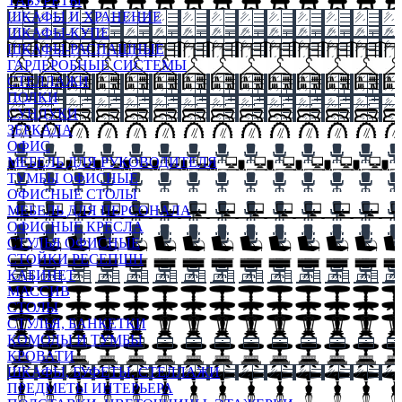
ТАБУРЕТЫ
ШКАФЫ И ХРАНЕНИЕ
ШКАФЫ-КУПЕ
ШКАФЫ-РАСПАШНЫЕ
ГАРДЕРОБНЫЕ СИСТЕМЫ
СТЕЛЛАЖИ
ПОЛКИ
СУНДУКИ
ЗЕРКАЛА
ОФИС
МЕБЕЛЬ ДЛЯ РУКОВОДИТЕЛЯ
ТУМБЫ ОФИСНЫЕ
ОФИСНЫЕ СТОЛЫ
МЕБЕЛЬ ДЛЯ ПЕРСОНАЛА
ОФИСНЫЕ КРЕСЛА
СТУЛЬЯ ОФИСНЫЕ
СТОЙКИ РЕСЕПШН
КАБИНЕТ
МАССИВ
СТОЛЫ
СТУЛЬЯ, БАНКЕТКИ
КОМОДЫ И ТУМБЫ
КРОВАТИ
ШКАФЫ, БУФЕТЫ, СТЕЛЛАЖИ
ПРЕДМЕТЫ ИНТЕРЬЕРА