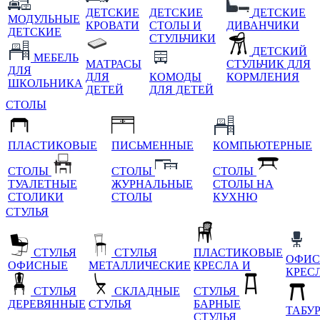
ДЕТСКИЕ
ДЕТСКИЕ
ДЕТСКИЕ
МОДУЛЬНЫЕ
КРОВАТИ
СТОЛЫ И
ДИВАНЧИКИ
ДЕТСКИЕ
СТУЛЬЧИКИ
ДЕТСКИЙ
МЕБЕЛЬ
МАТРАСЫ
СТУЛЬЧИК ДЛЯ
ДЛЯ
ДЛЯ
КОМОДЫ
КОРМЛЕНИЯ
ШКОЛЬНИКА
ДЕТЕЙ
ДЛЯ ДЕТЕЙ
СТОЛЫ
ПЛАСТИКОВЫЕ
ПИСЬМЕННЫЕ
КОМПЬЮТЕРНЫЕ
СТОЛЫ
СТОЛЫ
СТОЛЫ
ТУАЛЕТНЫЕ
ЖУРНАЛЬНЫЕ
СТОЛЫ НА
СТОЛИКИ
СТОЛЫ
КУХНЮ
СТУЛЬЯ
СТУЛЬЯ
СТУЛЬЯ
ПЛАСТИКОВЫЕ
ОФИС
ОФИСНЫЕ
МЕТАЛЛИЧЕСКИЕ
КРЕСЛА И
КРЕС
СТУЛЬЯ
СКЛАДНЫЕ
СТУЛЬЯ
ДЕРЕВЯННЫЕ
СТУЛЬЯ
БАРНЫЕ
ТАБУ
СТУЛЬЯ