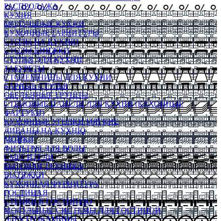
РАСПРОДАЖА
КУХНЯ
МОДУЛЬНЫЕ КУХНИ
КУХОННЫЕ ГАРНИТУРЫ
СТОЛЫ НА КУХНЮ
СТОЛЫ КНИЖКИ
СТУЛЬЯ ДЛЯ КУХНИ
ТАБУРЕТЫ
СТОЛЕШНИЦЫ ДЛЯ КУХНИ
БАРНЫЕ СТУЛЬЯ
ОБЕДЕННЫЕ ГРУППЫ
СТЕНОВЫЕ ПАНЕЛИ ДЛЯ КУХНИ (КУХОННЫЕ
ФАРТУКИ)
КУХОННЫЕ УГОЛКИ МЯГКИЕ
ДИВАНЫ НА КУХНЮ
МОЙКИ
ФИЛЬТРЫ ДЛЯ ВОДЫ
СМЕСИТЕЛИ
БЫТОВАЯ ТЕХНИКА
ВЫТЯЖКИ
КУХОННАЯ ФУРНИТУРА
ГОСТИНАЯ
СТЕНКИ В ГОСТИНУЮ
МОДУЛЬНЫЕ СИСТЕМЫ ДЛЯ ГОСТИНОЙ
ЭЛЕКТРОКАМИНЫ