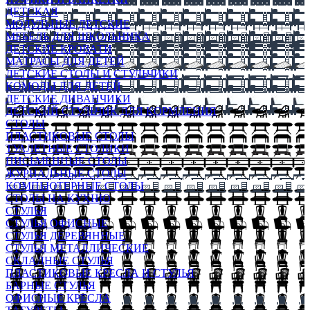
ДЕТСКАЯ
МОДУЛЬНЫЕ ДЕТСКИЕ
МЕБЕЛЬ ДЛЯ ШКОЛЬНИКА
ДЕТСКИЕ КРОВАТИ
МАТРАСЫ ДЛЯ ДЕТЕЙ
ДЕТСКИЕ СТОЛЫ И СТУЛЬЧИКИ
КОМОДЫ ДЛЯ ДЕТЕЙ
ДЕТСКИЕ ДИВАНЧИКИ
ДЕТСКИЙ СТУЛЬЧИК ДЛЯ КОРМЛЕНИЯ
СТОЛЫ
ПЛАСТИКОВЫЕ СТОЛЫ
ТУАЛЕТНЫЕ СТОЛИКИ
ПИСЬМЕННЫЕ СТОЛЫ
ЖУРНАЛЬНЫЕ СТОЛЫ
КОМПЬЮТЕРНЫЕ СТОЛЫ
СТОЛЫ НА КУХНЮ
СТУЛЬЯ
СТУЛЬЯ ОФИСНЫЕ
СТУЛЬЯ ДЕРЕВЯННЫЕ
СТУЛЬЯ МЕТАЛЛИЧЕСКИЕ
СКЛАДНЫЕ СТУЛЬЯ
ПЛАСТИКОВЫЕ КРЕСЛА И СТУЛЬЯ
БАРНЫЕ СТУЛЬЯ
ОФИСНЫЕ КРЕСЛА