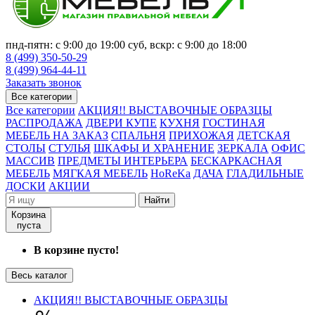
пнд-пятн: с 9:00 до 19:00 суб, вскр: с 9:00 до 18:00
8 (499) 350-50-29
8 (499) 964-44-11
Заказать звонок
Все категории
Все категории
АКЦИЯ!! ВЫСТАВОЧНЫЕ ОБРАЗЦЫ
РАСПРОДАЖА
ДВЕРИ КУПЕ
КУХНЯ
ГОСТИНАЯ
МЕБЕЛЬ НА ЗАКАЗ
СПАЛЬНЯ
ПРИХОЖАЯ
ДЕТСКАЯ
СТОЛЫ
СТУЛЬЯ
ШКАФЫ И ХРАНЕНИЕ
ЗЕРКАЛА
ОФИС
МАССИВ
ПРЕДМЕТЫ ИНТЕРЬЕРА
БЕСКАРКАСНАЯ
МЕБЕЛЬ
МЯГКАЯ МЕБЕЛЬ
HoReKa
ДАЧА
ГЛАДИЛЬНЫЕ
ДОСКИ
АКЦИИ
Найти
Корзина
пуста
В корзине пусто!
Весь каталог
АКЦИЯ!! ВЫСТАВОЧНЫЕ ОБРАЗЦЫ