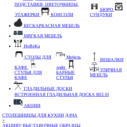
ПОДСТАВКИ, ЦВЕТОЧНИЦЫ,
БЮРО
ЭТАЖЕРКИ
КОНСОЛИ
СУНДУКИ
БЕСКАРКАСНАЯ МЕБЕЛЬ
МЯГКАЯ МЕБЕЛЬ
HoReKa
СТОЛЫ ДЛЯ
Мебель
ВЕШАЛКИ
КАФЕ
лофт
УЛИЧНАЯ
СТУЛЬЯ ДЛЯ
БАРНЫЕ
МЕБЕЛЬ
КАФЕ
СТУЛЬЯ
ГЛАДИЛЬНЫЕ ДОСКИ
ВСТРОЕННАЯ ГЛАДИЛЬНАЯ ДОСКА BELSI
АКЦИИ
СТОЛЕШНИЦЫ ДЛЯ КУХНИ
ДАЧА
×
АКЦИЯ!! ВЫСТАВОЧНЫЕ ОБРАЗЦЫ