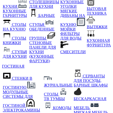
СТОЛЕШНИЦЫ
КУХОННЫЕ
КУХНИ
ДЛЯ КУХНИ
УГОЛКИ
БЫТОВАЯ
КУХОННЫЕ
МЯГКИЕ
ТЕХНИКА
ГАРНИТУРЫ
БАРНЫЕ
ДИВАНЫ НА
СТОЛЫ
СТУЛЬЯ
КУХНЮ
ВЫТЯЖКИ
НА КУХНЮ
ОБЕДЕННЫЕ
МОЙКИ
ФИЛЬТРЫ
СТОЛЫ
ГРУППЫ
ДЛЯ ВОДЫ
КУХОННАЯ
КНИЖКИ
СТЕНОВЫЕ
ФУРНИТУРА
ПАНЕЛИ ДЛЯ
СТУЛЬЯ
КУХНИ
СМЕСИТЕЛИ
ДЛЯ КУХНИ
(КУХОННЫЕ
ФАРТУКИ)
ГОСТИНАЯ
СЕРВАНТЫ
СТЕНКИ В
ДЛЯ ПОСУДЫ,
ЖУРНАЛЬНЫЕ
БАРНЫЕ ШКАФЫ
ГОСТИНУЮ
МОДУЛЬНЫЕ
СТОЛЫ
СИСТЕМЫ ДЛЯ
ТВ ТУМБЫ
БЕСКАРКАСНАЯ
ГОСТИНОЙ
КОМОДЫ
МЕБЕЛЬ
ЭЛЕКТРОКАМИНЫ
МЯГКАЯ МЕБЕЛЬ