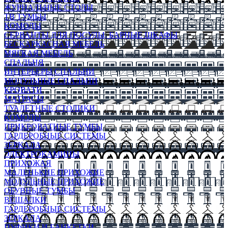
ЖУРНАЛЬНЫЕ СТОЛЫ
ТВ ТУМБЫ
КОМОДЫ
СЕРВАНТЫ ДЛЯ ПОСУДЫ, БАРНЫЕ ШКАФЫ
БЕСКАРКАСНАЯ МЕБЕЛЬ
МЯГКАЯ МЕБЕЛЬ
СПАЛЬНЯ
ИНТЕРЬЕРЫ СПАЛЬНИ
МОДУЛЬНЫЕ СПАЛЬНИ
КРОВАТИ
МАТРАСЫ
ТУАЛЕТНЫЕ СТОЛИКИ
КОМОДЫ
ПРИКРОВАТНЫЕ ТУМБЫ
ГАРДЕРОБНЫЕ СИСТЕМЫ
ЗЕРКАЛА
ЭЛЕКТРОКАМИНЫ
ПРИХОЖАЯ
МАЛЕНЬКИЕ ПРИХОЖИЕ
МОДУЛЬНЫЕ ПРИХОЖИЕ
ОБУВНЫЕ ТУМБЫ
ВЕШАЛКИ
ГАРДЕРОБНЫЕ СИСТЕМЫ
ЗЕРКАЛА
ПУФИКИ И БАНКЕТКИ