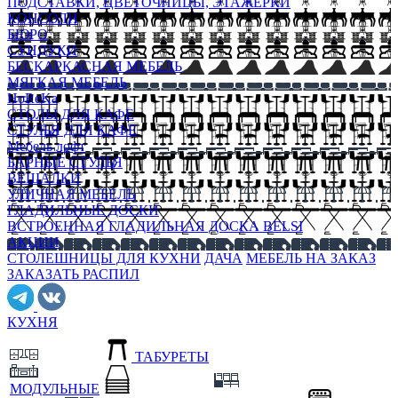
ПОДСТАВКИ, ЦВЕТОЧНИЦЫ, ЭТАЖЕРКИ
КОНСОЛИ
БЮРО
СУНДУКИ
БЕСКАРКАСНАЯ МЕБЕЛЬ
МЯГКАЯ МЕБЕЛЬ
HoReKa
СТОЛЫ ДЛЯ КАФЕ
СТУЛЬЯ ДЛЯ КАФЕ
Мебель лофт
БАРНЫЕ СТУЛЬЯ
ВЕШАЛКИ
УЛИЧНАЯ МЕБЕЛЬ
ГЛАДИЛЬНЫЕ ДОСКИ
ВСТРОЕННАЯ ГЛАДИЛЬНАЯ ДОСКА BELSI
АКЦИИ
СТОЛЕШНИЦЫ ДЛЯ КУХНИ
ДАЧА
МЕБЕЛЬ НА ЗАКАЗ
ЗАКАЗАТЬ РАСПИЛ
КУХНЯ
ТАБУРЕТЫ
МОДУЛЬНЫЕ