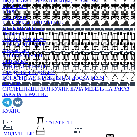
ПОДСТАВКИ, ЦВЕТОЧНИЦЫ, ЭТАЖЕРКИ
КОНСОЛИ
БЮРО
СУНДУКИ
БЕСКАРКАСНАЯ МЕБЕЛЬ
МЯГКАЯ МЕБЕЛЬ
HoReKa
СТОЛЫ ДЛЯ КАФЕ
СТУЛЬЯ ДЛЯ КАФЕ
Мебель лофт
БАРНЫЕ СТУЛЬЯ
ВЕШАЛКИ
УЛИЧНАЯ МЕБЕЛЬ
ГЛАДИЛЬНЫЕ ДОСКИ
ВСТРОЕННАЯ ГЛАДИЛЬНАЯ ДОСКА BELSI
АКЦИИ
СТОЛЕШНИЦЫ ДЛЯ КУХНИ
ДАЧА
МЕБЕЛЬ НА ЗАКАЗ
ЗАКАЗАТЬ РАСПИЛ
КУХНЯ
ТАБУРЕТЫ
МОДУЛЬНЫЕ