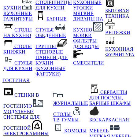
СТОЛЕШНИЦЫ
КУХОННЫЕ
КУХНИ
ДЛЯ КУХНИ
УГОЛКИ
БЫТОВАЯ
КУХОННЫЕ
МЯГКИЕ
ТЕХНИКА
ГАРНИТУРЫ
БАРНЫЕ
ДИВАНЫ НА
СТОЛЫ
СТУЛЬЯ
КУХНЮ
ВЫТЯЖКИ
НА КУХНЮ
ОБЕДЕННЫЕ
МОЙКИ
ФИЛЬТРЫ
СТОЛЫ
ГРУППЫ
ДЛЯ ВОДЫ
КУХОННАЯ
КНИЖКИ
СТЕНОВЫЕ
ФУРНИТУРА
ПАНЕЛИ ДЛЯ
СТУЛЬЯ
КУХНИ
СМЕСИТЕЛИ
ДЛЯ КУХНИ
(КУХОННЫЕ
ФАРТУКИ)
ГОСТИНАЯ
СЕРВАНТЫ
СТЕНКИ В
ДЛЯ ПОСУДЫ,
ЖУРНАЛЬНЫЕ
БАРНЫЕ ШКАФЫ
ГОСТИНУЮ
МОДУЛЬНЫЕ
СТОЛЫ
СИСТЕМЫ ДЛЯ
ТВ ТУМБЫ
БЕСКАРКАСНАЯ
ГОСТИНОЙ
КОМОДЫ
МЕБЕЛЬ
ЭЛЕКТРОКАМИНЫ
МЯГКАЯ МЕБЕЛЬ