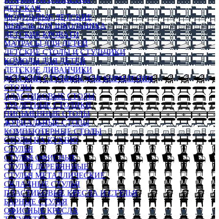
ДЕТСКАЯ
МОДУЛЬНЫЕ ДЕТСКИЕ
МЕБЕЛЬ ДЛЯ ШКОЛЬНИКА
ДЕТСКИЕ КРОВАТИ
МАТРАСЫ ДЛЯ ДЕТЕЙ
ДЕТСКИЕ СТОЛЫ И СТУЛЬЧИКИ
КОМОДЫ ДЛЯ ДЕТЕЙ
ДЕТСКИЕ ДИВАНЧИКИ
ДЕТСКИЙ СТУЛЬЧИК ДЛЯ КОРМЛЕНИЯ
СТОЛЫ
ПЛАСТИКОВЫЕ СТОЛЫ
ТУАЛЕТНЫЕ СТОЛИКИ
ПИСЬМЕННЫЕ СТОЛЫ
ЖУРНАЛЬНЫЕ СТОЛЫ
КОМПЬЮТЕРНЫЕ СТОЛЫ
СТОЛЫ НА КУХНЮ
СТУЛЬЯ
СТУЛЬЯ ОФИСНЫЕ
СТУЛЬЯ ДЕРЕВЯННЫЕ
СТУЛЬЯ МЕТАЛЛИЧЕСКИЕ
СКЛАДНЫЕ СТУЛЬЯ
ПЛАСТИКОВЫЕ КРЕСЛА И СТУЛЬЯ
БАРНЫЕ СТУЛЬЯ
ОФИСНЫЕ КРЕСЛА