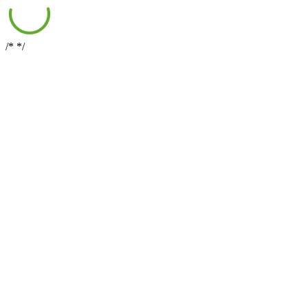
/*
*/