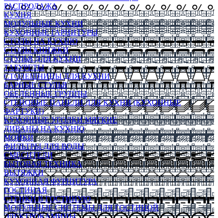
РАСПРОДАЖА
КУХНЯ
МОДУЛЬНЫЕ КУХНИ
КУХОННЫЕ ГАРНИТУРЫ
СТОЛЫ НА КУХНЮ
СТОЛЫ КНИЖКИ
СТУЛЬЯ ДЛЯ КУХНИ
ТАБУРЕТЫ
СТОЛЕШНИЦЫ ДЛЯ КУХНИ
БАРНЫЕ СТУЛЬЯ
ОБЕДЕННЫЕ ГРУППЫ
СТЕНОВЫЕ ПАНЕЛИ ДЛЯ КУХНИ (КУХОННЫЕ
ФАРТУКИ)
КУХОННЫЕ УГОЛКИ МЯГКИЕ
ДИВАНЫ НА КУХНЮ
МОЙКИ
ФИЛЬТРЫ ДЛЯ ВОДЫ
СМЕСИТЕЛИ
БЫТОВАЯ ТЕХНИКА
ВЫТЯЖКИ
КУХОННАЯ ФУРНИТУРА
ГОСТИНАЯ
СТЕНКИ В ГОСТИНУЮ
МОДУЛЬНЫЕ СИСТЕМЫ ДЛЯ ГОСТИНОЙ
ЭЛЕКТРОКАМИНЫ