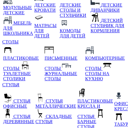
ДЕТСКИЕ
ДЕТСКИЕ
ДЕТСКИЕ
МОДУЛЬНЫЕ
КРОВАТИ
СТОЛЫ И
ДИВАНЧИКИ
ДЕТСКИЕ
СТУЛЬЧИКИ
ДЕТСКИЙ
МЕБЕЛЬ
МАТРАСЫ
СТУЛЬЧИК ДЛЯ
ДЛЯ
ДЛЯ
КОМОДЫ
КОРМЛЕНИЯ
ШКОЛЬНИКА
ДЕТЕЙ
ДЛЯ ДЕТЕЙ
СТОЛЫ
ПЛАСТИКОВЫЕ
ПИСЬМЕННЫЕ
КОМПЬЮТЕРНЫЕ
СТОЛЫ
СТОЛЫ
СТОЛЫ
ТУАЛЕТНЫЕ
ЖУРНАЛЬНЫЕ
СТОЛЫ НА
СТОЛИКИ
СТОЛЫ
КУХНЮ
СТУЛЬЯ
СТУЛЬЯ
СТУЛЬЯ
ПЛАСТИКОВЫЕ
ОФИС
ОФИСНЫЕ
МЕТАЛЛИЧЕСКИЕ
КРЕСЛА И
КРЕС
СТУЛЬЯ
СКЛАДНЫЕ
СТУЛЬЯ
ДЕРЕВЯННЫЕ
СТУЛЬЯ
БАРНЫЕ
ТАБУ
СТУЛЬЯ