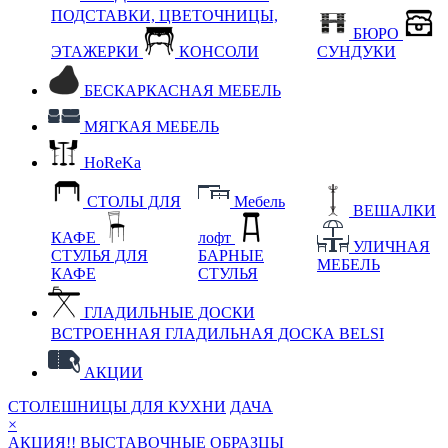
ПОДСТАВКИ, ЦВЕТОЧНИЦЫ,
БЮРО
ЭТАЖЕРКИ
КОНСОЛИ
СУНДУКИ
БЕСКАРКАСНАЯ МЕБЕЛЬ
МЯГКАЯ МЕБЕЛЬ
HoReKa
СТОЛЫ ДЛЯ
Мебель
ВЕШАЛКИ
КАФЕ
лофт
УЛИЧНАЯ
СТУЛЬЯ ДЛЯ
БАРНЫЕ
МЕБЕЛЬ
КАФЕ
СТУЛЬЯ
ГЛАДИЛЬНЫЕ ДОСКИ
ВСТРОЕННАЯ ГЛАДИЛЬНАЯ ДОСКА BELSI
АКЦИИ
СТОЛЕШНИЦЫ ДЛЯ КУХНИ
ДАЧА
×
АКЦИЯ!! ВЫСТАВОЧНЫЕ ОБРАЗЦЫ