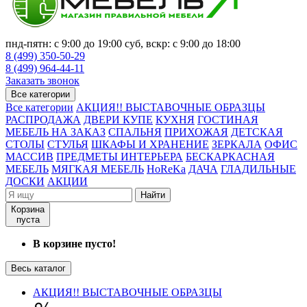
пнд-пятн: с 9:00 до 19:00 суб, вскр: с 9:00 до 18:00
8 (499) 350-50-29
8 (499) 964-44-11
Заказать звонок
Все категории
Все категории
АКЦИЯ!! ВЫСТАВОЧНЫЕ ОБРАЗЦЫ
РАСПРОДАЖА
ДВЕРИ КУПЕ
КУХНЯ
ГОСТИНАЯ
МЕБЕЛЬ НА ЗАКАЗ
СПАЛЬНЯ
ПРИХОЖАЯ
ДЕТСКАЯ
СТОЛЫ
СТУЛЬЯ
ШКАФЫ И ХРАНЕНИЕ
ЗЕРКАЛА
ОФИС
МАССИВ
ПРЕДМЕТЫ ИНТЕРЬЕРА
БЕСКАРКАСНАЯ
МЕБЕЛЬ
МЯГКАЯ МЕБЕЛЬ
HoReKa
ДАЧА
ГЛАДИЛЬНЫЕ
ДОСКИ
АКЦИИ
Найти
Корзина
пуста
В корзине пусто!
Весь каталог
АКЦИЯ!! ВЫСТАВОЧНЫЕ ОБРАЗЦЫ