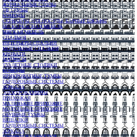
ЖУРНАЛЬНЫЕ СТОЛЫ
ТВ ТУМБЫ
КОМОДЫ
СЕРВАНТЫ ДЛЯ ПОСУДЫ, БАРНЫЕ ШКАФЫ
БЕСКАРКАСНАЯ МЕБЕЛЬ
МЯГКАЯ МЕБЕЛЬ
СПАЛЬНЯ
ИНТЕРЬЕРЫ СПАЛЬНИ
МОДУЛЬНЫЕ СПАЛЬНИ
КРОВАТИ
МАТРАСЫ
ТУАЛЕТНЫЕ СТОЛИКИ
КОМОДЫ
ПРИКРОВАТНЫЕ ТУМБЫ
ГАРДЕРОБНЫЕ СИСТЕМЫ
ЗЕРКАЛА
ЭЛЕКТРОКАМИНЫ
ПРИХОЖАЯ
МАЛЕНЬКИЕ ПРИХОЖИЕ
МОДУЛЬНЫЕ ПРИХОЖИЕ
ОБУВНЫЕ ТУМБЫ
ВЕШАЛКИ
ГАРДЕРОБНЫЕ СИСТЕМЫ
ЗЕРКАЛА
ПУФИКИ И БАНКЕТКИ