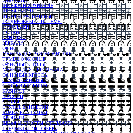
ТАБУРЕТЫ
ШКАФЫ И ХРАНЕНИЕ
ШКАФЫ-КУПЕ
ШКАФЫ-РАСПАШНЫЕ
ГАРДЕРОБНЫЕ СИСТЕМЫ
СТЕЛЛАЖИ
ПОЛКИ
СУНДУКИ
ЗЕРКАЛА
ОФИС
МЕБЕЛЬ ДЛЯ РУКОВОДИТЕЛЯ
ТУМБЫ ОФИСНЫЕ
ОФИСНЫЕ СТОЛЫ
МЕБЕЛЬ ДЛЯ ПЕРСОНАЛА
ОФИСНЫЕ КРЕСЛА
СТУЛЬЯ ОФИСНЫЕ
СТОЙКИ РЕСЕПШН
КАБИНЕТ
МАССИВ
СТОЛЫ
СТУЛЬЯ, БАНКЕТКИ
КОМОДЫ И ТУМБЫ
КРОВАТИ
ШКАФЫ, БУФЕТЫ, СТЕЛЛАЖИ
ПРЕДМЕТЫ ИНТЕРЬЕРА