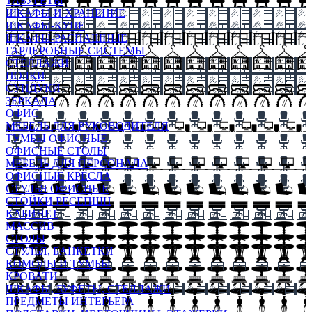
ТАБУРЕТЫ
ШКАФЫ И ХРАНЕНИЕ
ШКАФЫ-КУПЕ
ШКАФЫ-РАСПАШНЫЕ
ГАРДЕРОБНЫЕ СИСТЕМЫ
СТЕЛЛАЖИ
ПОЛКИ
СУНДУКИ
ЗЕРКАЛА
ОФИС
МЕБЕЛЬ ДЛЯ РУКОВОДИТЕЛЯ
ТУМБЫ ОФИСНЫЕ
ОФИСНЫЕ СТОЛЫ
МЕБЕЛЬ ДЛЯ ПЕРСОНАЛА
ОФИСНЫЕ КРЕСЛА
СТУЛЬЯ ОФИСНЫЕ
СТОЙКИ РЕСЕПШН
КАБИНЕТ
МАССИВ
СТОЛЫ
СТУЛЬЯ, БАНКЕТКИ
КОМОДЫ И ТУМБЫ
КРОВАТИ
ШКАФЫ, БУФЕТЫ, СТЕЛЛАЖИ
ПРЕДМЕТЫ ИНТЕРЬЕРА