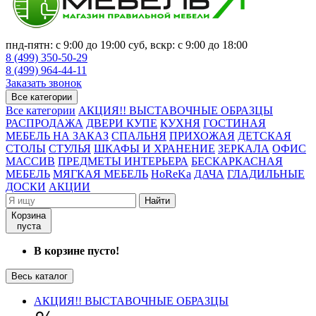
пнд-пятн: с 9:00 до 19:00 суб, вскр: с 9:00 до 18:00
8 (499) 350-50-29
8 (499) 964-44-11
Заказать звонок
Все категории
Все категории
АКЦИЯ!! ВЫСТАВОЧНЫЕ ОБРАЗЦЫ
РАСПРОДАЖА
ДВЕРИ КУПЕ
КУХНЯ
ГОСТИНАЯ
МЕБЕЛЬ НА ЗАКАЗ
СПАЛЬНЯ
ПРИХОЖАЯ
ДЕТСКАЯ
СТОЛЫ
СТУЛЬЯ
ШКАФЫ И ХРАНЕНИЕ
ЗЕРКАЛА
ОФИС
МАССИВ
ПРЕДМЕТЫ ИНТЕРЬЕРА
БЕСКАРКАСНАЯ
МЕБЕЛЬ
МЯГКАЯ МЕБЕЛЬ
HoReKa
ДАЧА
ГЛАДИЛЬНЫЕ
ДОСКИ
АКЦИИ
Найти
Корзина
пуста
В корзине пусто!
Весь каталог
АКЦИЯ!! ВЫСТАВОЧНЫЕ ОБРАЗЦЫ