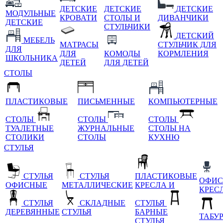
ДЕТСКИЕ
ДЕТСКИЕ
ДЕТСКИЕ
МОДУЛЬНЫЕ
КРОВАТИ
СТОЛЫ И
ДИВАНЧИКИ
ДЕТСКИЕ
СТУЛЬЧИКИ
ДЕТСКИЙ
МЕБЕЛЬ
МАТРАСЫ
СТУЛЬЧИК ДЛЯ
ДЛЯ
ДЛЯ
КОМОДЫ
КОРМЛЕНИЯ
ШКОЛЬНИКА
ДЕТЕЙ
ДЛЯ ДЕТЕЙ
СТОЛЫ
ПЛАСТИКОВЫЕ
ПИСЬМЕННЫЕ
КОМПЬЮТЕРНЫЕ
СТОЛЫ
СТОЛЫ
СТОЛЫ
ТУАЛЕТНЫЕ
ЖУРНАЛЬНЫЕ
СТОЛЫ НА
СТОЛИКИ
СТОЛЫ
КУХНЮ
СТУЛЬЯ
СТУЛЬЯ
СТУЛЬЯ
ПЛАСТИКОВЫЕ
ОФИС
ОФИСНЫЕ
МЕТАЛЛИЧЕСКИЕ
КРЕСЛА И
КРЕС
СТУЛЬЯ
СКЛАДНЫЕ
СТУЛЬЯ
ДЕРЕВЯННЫЕ
СТУЛЬЯ
БАРНЫЕ
ТАБУ
СТУЛЬЯ