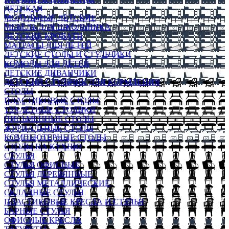
ДЕТСКАЯ
МОДУЛЬНЫЕ ДЕТСКИЕ
МЕБЕЛЬ ДЛЯ ШКОЛЬНИКА
ДЕТСКИЕ КРОВАТИ
МАТРАСЫ ДЛЯ ДЕТЕЙ
ДЕТСКИЕ СТОЛЫ И СТУЛЬЧИКИ
КОМОДЫ ДЛЯ ДЕТЕЙ
ДЕТСКИЕ ДИВАНЧИКИ
ДЕТСКИЙ СТУЛЬЧИК ДЛЯ КОРМЛЕНИЯ
СТОЛЫ
ПЛАСТИКОВЫЕ СТОЛЫ
ТУАЛЕТНЫЕ СТОЛИКИ
ПИСЬМЕННЫЕ СТОЛЫ
ЖУРНАЛЬНЫЕ СТОЛЫ
КОМПЬЮТЕРНЫЕ СТОЛЫ
СТОЛЫ НА КУХНЮ
СТУЛЬЯ
СТУЛЬЯ ОФИСНЫЕ
СТУЛЬЯ ДЕРЕВЯННЫЕ
СТУЛЬЯ МЕТАЛЛИЧЕСКИЕ
СКЛАДНЫЕ СТУЛЬЯ
ПЛАСТИКОВЫЕ КРЕСЛА И СТУЛЬЯ
БАРНЫЕ СТУЛЬЯ
ОФИСНЫЕ КРЕСЛА