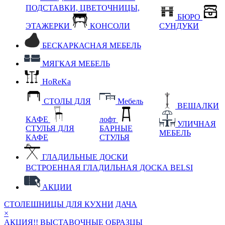
ПОДСТАВКИ, ЦВЕТОЧНИЦЫ,
БЮРО
ЭТАЖЕРКИ
КОНСОЛИ
СУНДУКИ
БЕСКАРКАСНАЯ МЕБЕЛЬ
МЯГКАЯ МЕБЕЛЬ
HoReKa
СТОЛЫ ДЛЯ
Мебель
ВЕШАЛКИ
КАФЕ
лофт
УЛИЧНАЯ
СТУЛЬЯ ДЛЯ
БАРНЫЕ
МЕБЕЛЬ
КАФЕ
СТУЛЬЯ
ГЛАДИЛЬНЫЕ ДОСКИ
ВСТРОЕННАЯ ГЛАДИЛЬНАЯ ДОСКА BELSI
АКЦИИ
СТОЛЕШНИЦЫ ДЛЯ КУХНИ
ДАЧА
×
АКЦИЯ!! ВЫСТАВОЧНЫЕ ОБРАЗЦЫ