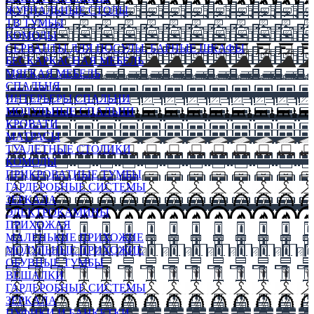
ЖУРНАЛЬНЫЕ СТОЛЫ
ТВ ТУМБЫ
КОМОДЫ
СЕРВАНТЫ ДЛЯ ПОСУДЫ, БАРНЫЕ ШКАФЫ
БЕСКАРКАСНАЯ МЕБЕЛЬ
МЯГКАЯ МЕБЕЛЬ
СПАЛЬНЯ
ИНТЕРЬЕРЫ СПАЛЬНИ
МОДУЛЬНЫЕ СПАЛЬНИ
КРОВАТИ
МАТРАСЫ
ТУАЛЕТНЫЕ СТОЛИКИ
КОМОДЫ
ПРИКРОВАТНЫЕ ТУМБЫ
ГАРДЕРОБНЫЕ СИСТЕМЫ
ЗЕРКАЛА
ЭЛЕКТРОКАМИНЫ
ПРИХОЖАЯ
МАЛЕНЬКИЕ ПРИХОЖИЕ
МОДУЛЬНЫЕ ПРИХОЖИЕ
ОБУВНЫЕ ТУМБЫ
ВЕШАЛКИ
ГАРДЕРОБНЫЕ СИСТЕМЫ
ЗЕРКАЛА
ПУФИКИ И БАНКЕТКИ