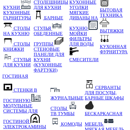
СТОЛЕШНИЦЫ
КУХОННЫЕ
КУХНИ
ДЛЯ КУХНИ
УГОЛКИ
БЫТОВАЯ
КУХОННЫЕ
МЯГКИЕ
ТЕХНИКА
ГАРНИТУРЫ
БАРНЫЕ
ДИВАНЫ НА
СТОЛЫ
СТУЛЬЯ
КУХНЮ
ВЫТЯЖКИ
НА КУХНЮ
ОБЕДЕННЫЕ
МОЙКИ
ФИЛЬТРЫ
СТОЛЫ
ГРУППЫ
ДЛЯ ВОДЫ
КУХОННАЯ
КНИЖКИ
СТЕНОВЫЕ
ФУРНИТУРА
ПАНЕЛИ ДЛЯ
СТУЛЬЯ
КУХНИ
СМЕСИТЕЛИ
ДЛЯ КУХНИ
(КУХОННЫЕ
ФАРТУКИ)
ГОСТИНАЯ
СЕРВАНТЫ
СТЕНКИ В
ДЛЯ ПОСУДЫ,
ЖУРНАЛЬНЫЕ
БАРНЫЕ ШКАФЫ
ГОСТИНУЮ
МОДУЛЬНЫЕ
СТОЛЫ
СИСТЕМЫ ДЛЯ
ТВ ТУМБЫ
БЕСКАРКАСНАЯ
ГОСТИНОЙ
КОМОДЫ
МЕБЕЛЬ
ЭЛЕКТРОКАМИНЫ
МЯГКАЯ МЕБЕЛЬ