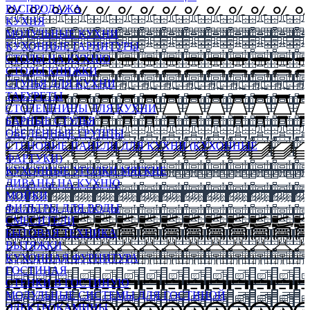
РАСПРОДАЖА
КУХНЯ
МОДУЛЬНЫЕ КУХНИ
КУХОННЫЕ ГАРНИТУРЫ
СТОЛЫ НА КУХНЮ
СТОЛЫ КНИЖКИ
СТУЛЬЯ ДЛЯ КУХНИ
ТАБУРЕТЫ
СТОЛЕШНИЦЫ ДЛЯ КУХНИ
БАРНЫЕ СТУЛЬЯ
ОБЕДЕННЫЕ ГРУППЫ
СТЕНОВЫЕ ПАНЕЛИ ДЛЯ КУХНИ (КУХОННЫЕ
ФАРТУКИ)
КУХОННЫЕ УГОЛКИ МЯГКИЕ
ДИВАНЫ НА КУХНЮ
МОЙКИ
ФИЛЬТРЫ ДЛЯ ВОДЫ
СМЕСИТЕЛИ
БЫТОВАЯ ТЕХНИКА
ВЫТЯЖКИ
КУХОННАЯ ФУРНИТУРА
ГОСТИНАЯ
СТЕНКИ В ГОСТИНУЮ
МОДУЛЬНЫЕ СИСТЕМЫ ДЛЯ ГОСТИНОЙ
ЭЛЕКТРОКАМИНЫ