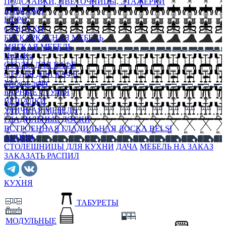
ПОДСТАВКИ, ЦВЕТОЧНИЦЫ, ЭТАЖЕРКИ
КОНСОЛИ
БЮРО
СУНДУКИ
БЕСКАРКАСНАЯ МЕБЕЛЬ
МЯГКАЯ МЕБЕЛЬ
HoReKa
СТОЛЫ ДЛЯ КАФЕ
СТУЛЬЯ ДЛЯ КАФЕ
Мебель лофт
БАРНЫЕ СТУЛЬЯ
ВЕШАЛКИ
УЛИЧНАЯ МЕБЕЛЬ
ГЛАДИЛЬНЫЕ ДОСКИ
ВСТРОЕННАЯ ГЛАДИЛЬНАЯ ДОСКА BELSI
АКЦИИ
СТОЛЕШНИЦЫ ДЛЯ КУХНИ
ДАЧА
МЕБЕЛЬ НА ЗАКАЗ
ЗАКАЗАТЬ РАСПИЛ
КУХНЯ
ТАБУРЕТЫ
МОДУЛЬНЫЕ