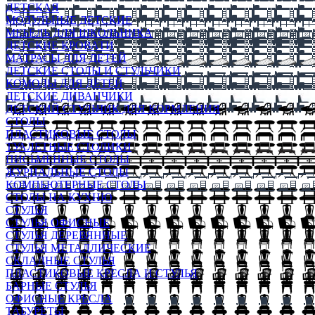
ДЕТСКАЯ
МОДУЛЬНЫЕ ДЕТСКИЕ
МЕБЕЛЬ ДЛЯ ШКОЛЬНИКА
ДЕТСКИЕ КРОВАТИ
МАТРАСЫ ДЛЯ ДЕТЕЙ
ДЕТСКИЕ СТОЛЫ И СТУЛЬЧИКИ
КОМОДЫ ДЛЯ ДЕТЕЙ
ДЕТСКИЕ ДИВАНЧИКИ
ДЕТСКИЙ СТУЛЬЧИК ДЛЯ КОРМЛЕНИЯ
СТОЛЫ
ПЛАСТИКОВЫЕ СТОЛЫ
ТУАЛЕТНЫЕ СТОЛИКИ
ПИСЬМЕННЫЕ СТОЛЫ
ЖУРНАЛЬНЫЕ СТОЛЫ
КОМПЬЮТЕРНЫЕ СТОЛЫ
СТОЛЫ НА КУХНЮ
СТУЛЬЯ
СТУЛЬЯ ОФИСНЫЕ
СТУЛЬЯ ДЕРЕВЯННЫЕ
СТУЛЬЯ МЕТАЛЛИЧЕСКИЕ
СКЛАДНЫЕ СТУЛЬЯ
ПЛАСТИКОВЫЕ КРЕСЛА И СТУЛЬЯ
БАРНЫЕ СТУЛЬЯ
ОФИСНЫЕ КРЕСЛА
ТАБУРЕТЫ