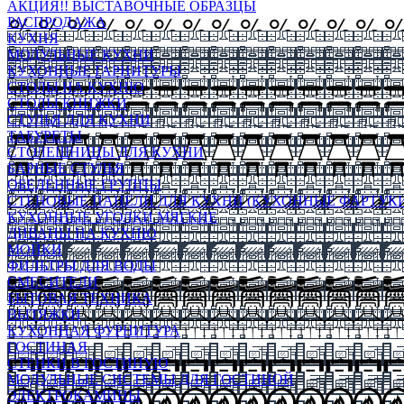
АКЦИЯ!! ВЫСТАВОЧНЫЕ ОБРАЗЦЫ
РАСПРОДАЖА
КУХНЯ
МОДУЛЬНЫЕ КУХНИ
КУХОННЫЕ ГАРНИТУРЫ
СТОЛЫ НА КУХНЮ
СТОЛЫ КНИЖКИ
СТУЛЬЯ ДЛЯ КУХНИ
ТАБУРЕТЫ
СТОЛЕШНИЦЫ ДЛЯ КУХНИ
БАРНЫЕ СТУЛЬЯ
ОБЕДЕННЫЕ ГРУППЫ
СТЕНОВЫЕ ПАНЕЛИ ДЛЯ КУХНИ (КУХОННЫЕ ФАРТУКИ
КУХОННЫЕ УГОЛКИ МЯГКИЕ
ДИВАНЫ НА КУХНЮ
МОЙКИ
ФИЛЬТРЫ ДЛЯ ВОДЫ
СМЕСИТЕЛИ
БЫТОВАЯ ТЕХНИКА
ВЫТЯЖКИ
КУХОННАЯ ФУРНИТУРА
ГОСТИНАЯ
СТЕНКИ В ГОСТИНУЮ
МОДУЛЬНЫЕ СИСТЕМЫ ДЛЯ ГОСТИНОЙ
ЭЛЕКТРОКАМИНЫ