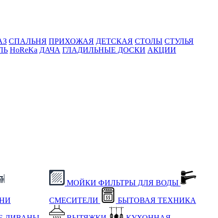
АЗ
СПАЛЬНЯ
ПРИХОЖАЯ
ДЕТСКАЯ
СТОЛЫ
СТУЛЬЯ
ЛЬ
HoReKa
ДАЧА
ГЛАДИЛЬНЫЕ ДОСКИ
АКЦИИ
МОЙКИ
ФИЛЬТРЫ ДЛЯ ВОДЫ
ХНИ
СМЕСИТЕЛИ
БЫТОВАЯ ТЕХНИКА
Е
ДИВАНЫ
ВЫТЯЖКИ
КУХОННАЯ