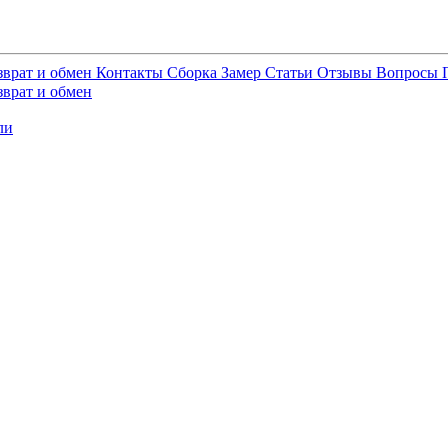
зврат и обмен
Контакты
Сборка
Замер
Статьи
Отзывы
Вопросы
зврат и обмен
ли