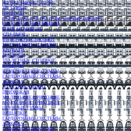
ЖУРНАЛЬНЫЕ СТОЛЫ
ТВ ТУМБЫ
КОМОДЫ
СЕРВАНТЫ ДЛЯ ПОСУДЫ, БАРНЫЕ ШКАФЫ
БЕСКАРКАСНАЯ МЕБЕЛЬ
МЯГКАЯ МЕБЕЛЬ
СПАЛЬНЯ
ИНТЕРЬЕРЫ СПАЛЬНИ
МОДУЛЬНЫЕ СПАЛЬНИ
КРОВАТИ
МАТРАСЫ
ТУАЛЕТНЫЕ СТОЛИКИ
КОМОДЫ
ПРИКРОВАТНЫЕ ТУМБЫ
ГАРДЕРОБНЫЕ СИСТЕМЫ
ЗЕРКАЛА
ЭЛЕКТРОКАМИНЫ
ПРИХОЖАЯ
МАЛЕНЬКИЕ ПРИХОЖИЕ
МОДУЛЬНЫЕ ПРИХОЖИЕ
ОБУВНЫЕ ТУМБЫ
ВЕШАЛКИ
ГАРДЕРОБНЫЕ СИСТЕМЫ
ЗЕРКАЛА
ПУФИКИ И БАНКЕТКИ