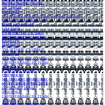
ЖУРНАЛЬНЫЕ СТОЛЫ
ТВ ТУМБЫ
КОМОДЫ
СЕРВАНТЫ ДЛЯ ПОСУДЫ, БАРНЫЕ ШКАФЫ
БЕСКАРКАСНАЯ МЕБЕЛЬ
МЯГКАЯ МЕБЕЛЬ
СПАЛЬНЯ
ИНТЕРЬЕРЫ СПАЛЬНИ
МОДУЛЬНЫЕ СПАЛЬНИ
КРОВАТИ
МАТРАСЫ
ТУАЛЕТНЫЕ СТОЛИКИ
КОМОДЫ
ПРИКРОВАТНЫЕ ТУМБЫ
ГАРДЕРОБНЫЕ СИСТЕМЫ
ЗЕРКАЛА
ЭЛЕКТРОКАМИНЫ
ПРИХОЖАЯ
МАЛЕНЬКИЕ ПРИХОЖИЕ
МОДУЛЬНЫЕ ПРИХОЖИЕ
ОБУВНЫЕ ТУМБЫ
ВЕШАЛКИ
ГАРДЕРОБНЫЕ СИСТЕМЫ
ЗЕРКАЛА
ПУФИКИ И БАНКЕТКИ