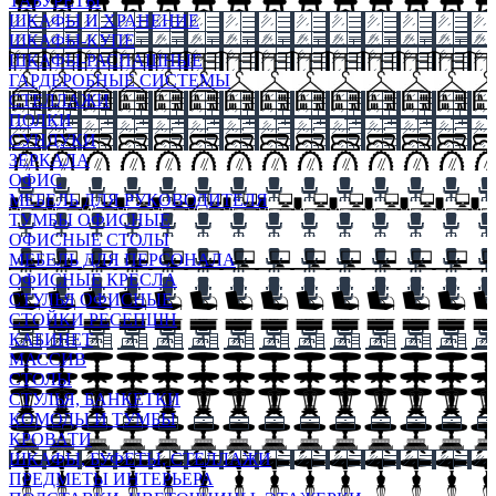
ТАБУРЕТЫ
ШКАФЫ И ХРАНЕНИЕ
ШКАФЫ-КУПЕ
ШКАФЫ-РАСПАШНЫЕ
ГАРДЕРОБНЫЕ СИСТЕМЫ
СТЕЛЛАЖИ
ПОЛКИ
СУНДУКИ
ЗЕРКАЛА
ОФИС
МЕБЕЛЬ ДЛЯ РУКОВОДИТЕЛЯ
ТУМБЫ ОФИСНЫЕ
ОФИСНЫЕ СТОЛЫ
МЕБЕЛЬ ДЛЯ ПЕРСОНАЛА
ОФИСНЫЕ КРЕСЛА
СТУЛЬЯ ОФИСНЫЕ
СТОЙКИ РЕСЕПШН
КАБИНЕТ
МАССИВ
СТОЛЫ
СТУЛЬЯ, БАНКЕТКИ
КОМОДЫ И ТУМБЫ
КРОВАТИ
ШКАФЫ, БУФЕТЫ, СТЕЛЛАЖИ
ПРЕДМЕТЫ ИНТЕРЬЕРА