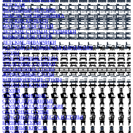
ДЕТСКАЯ
МОДУЛЬНЫЕ ДЕТСКИЕ
МЕБЕЛЬ ДЛЯ ШКОЛЬНИКА
ДЕТСКИЕ КРОВАТИ
МАТРАСЫ ДЛЯ ДЕТЕЙ
ДЕТСКИЕ СТОЛЫ И СТУЛЬЧИКИ
КОМОДЫ ДЛЯ ДЕТЕЙ
ДЕТСКИЕ ДИВАНЧИКИ
ДЕТСКИЙ СТУЛЬЧИК ДЛЯ КОРМЛЕНИЯ
СТОЛЫ
ПЛАСТИКОВЫЕ СТОЛЫ
ТУАЛЕТНЫЕ СТОЛИКИ
ПИСЬМЕННЫЕ СТОЛЫ
ЖУРНАЛЬНЫЕ СТОЛЫ
КОМПЬЮТЕРНЫЕ СТОЛЫ
СТОЛЫ НА КУХНЮ
СТУЛЬЯ
СТУЛЬЯ ОФИСНЫЕ
СТУЛЬЯ ДЕРЕВЯННЫЕ
СТУЛЬЯ МЕТАЛЛИЧЕСКИЕ
СКЛАДНЫЕ СТУЛЬЯ
ПЛАСТИКОВЫЕ КРЕСЛА И СТУЛЬЯ
БАРНЫЕ СТУЛЬЯ
ОФИСНЫЕ КРЕСЛА