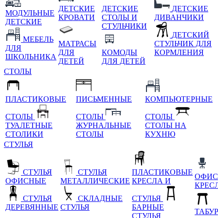
ДЕТСКИЕ
ДЕТСКИЕ
ДЕТСКИЕ
МОДУЛЬНЫЕ
КРОВАТИ
СТОЛЫ И
ДИВАНЧИКИ
ДЕТСКИЕ
СТУЛЬЧИКИ
ДЕТСКИЙ
МЕБЕЛЬ
МАТРАСЫ
СТУЛЬЧИК ДЛЯ
ДЛЯ
ДЛЯ
КОМОДЫ
КОРМЛЕНИЯ
ШКОЛЬНИКА
ДЕТЕЙ
ДЛЯ ДЕТЕЙ
СТОЛЫ
ПЛАСТИКОВЫЕ
ПИСЬМЕННЫЕ
КОМПЬЮТЕРНЫЕ
СТОЛЫ
СТОЛЫ
СТОЛЫ
ТУАЛЕТНЫЕ
ЖУРНАЛЬНЫЕ
СТОЛЫ НА
СТОЛИКИ
СТОЛЫ
КУХНЮ
СТУЛЬЯ
СТУЛЬЯ
СТУЛЬЯ
ПЛАСТИКОВЫЕ
ОФИС
ОФИСНЫЕ
МЕТАЛЛИЧЕСКИЕ
КРЕСЛА И
КРЕС
СТУЛЬЯ
СКЛАДНЫЕ
СТУЛЬЯ
ДЕРЕВЯННЫЕ
СТУЛЬЯ
БАРНЫЕ
ТАБУ
СТУЛЬЯ