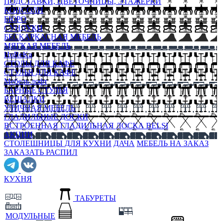
ПОДСТАВКИ, ЦВЕТОЧНИЦЫ, ЭТАЖЕРКИ
КОНСОЛИ
БЮРО
СУНДУКИ
БЕСКАРКАСНАЯ МЕБЕЛЬ
МЯГКАЯ МЕБЕЛЬ
HoReKa
СТОЛЫ ДЛЯ КАФЕ
СТУЛЬЯ ДЛЯ КАФЕ
Мебель лофт
БАРНЫЕ СТУЛЬЯ
ВЕШАЛКИ
УЛИЧНАЯ МЕБЕЛЬ
ГЛАДИЛЬНЫЕ ДОСКИ
ВСТРОЕННАЯ ГЛАДИЛЬНАЯ ДОСКА BELSI
АКЦИИ
СТОЛЕШНИЦЫ ДЛЯ КУХНИ
ДАЧА
МЕБЕЛЬ НА ЗАКАЗ
ЗАКАЗАТЬ РАСПИЛ
КУХНЯ
ТАБУРЕТЫ
МОДУЛЬНЫЕ