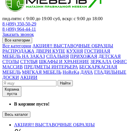
пнд-пятн: с 9:00 до 19:00 суб, вскр: с 9:00 до 18:00
8 (499) 350-50-29
8 (499) 964-44-11
Заказать звонок
Все категории
Все категории
АКЦИЯ!! ВЫСТАВОЧНЫЕ ОБРАЗЦЫ
РАСПРОДАЖА
ДВЕРИ КУПЕ
КУХНЯ
ГОСТИНАЯ
МЕБЕЛЬ НА ЗАКАЗ
СПАЛЬНЯ
ПРИХОЖАЯ
ДЕТСКАЯ
СТОЛЫ
СТУЛЬЯ
ШКАФЫ И ХРАНЕНИЕ
ЗЕРКАЛА
ОФИС
МАССИВ
ПРЕДМЕТЫ ИНТЕРЬЕРА
БЕСКАРКАСНАЯ
МЕБЕЛЬ
МЯГКАЯ МЕБЕЛЬ
HoReKa
ДАЧА
ГЛАДИЛЬНЫЕ
ДОСКИ
АКЦИИ
Найти
Корзина
пуста
В корзине пусто!
Весь каталог
АКЦИЯ!! ВЫСТАВОЧНЫЕ ОБРАЗЦЫ