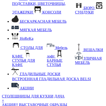
ПОДСТАВКИ, ЦВЕТОЧНИЦЫ,
БЮРО
ЭТАЖЕРКИ
КОНСОЛИ
СУНДУКИ
БЕСКАРКАСНАЯ МЕБЕЛЬ
МЯГКАЯ МЕБЕЛЬ
HoReKa
СТОЛЫ ДЛЯ
Мебель
ВЕШАЛКИ
КАФЕ
лофт
УЛИЧНАЯ
СТУЛЬЯ ДЛЯ
БАРНЫЕ
МЕБЕЛЬ
КАФЕ
СТУЛЬЯ
ГЛАДИЛЬНЫЕ ДОСКИ
ВСТРОЕННАЯ ГЛАДИЛЬНАЯ ДОСКА BELSI
АКЦИИ
СТОЛЕШНИЦЫ ДЛЯ КУХНИ
ДАЧА
×
АКЦИЯ!! ВЫСТАВОЧНЫЕ ОБРАЗЦЫ