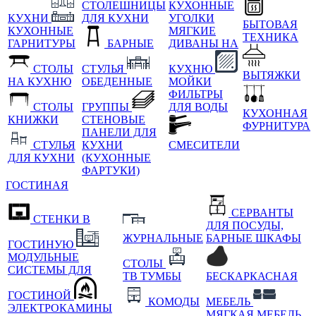
СТОЛЕШНИЦЫ
КУХОННЫЕ
КУХНИ
ДЛЯ КУХНИ
УГОЛКИ
БЫТОВАЯ
КУХОННЫЕ
МЯГКИЕ
ТЕХНИКА
ГАРНИТУРЫ
БАРНЫЕ
ДИВАНЫ НА
СТОЛЫ
СТУЛЬЯ
КУХНЮ
ВЫТЯЖКИ
НА КУХНЮ
ОБЕДЕННЫЕ
МОЙКИ
ФИЛЬТРЫ
СТОЛЫ
ГРУППЫ
ДЛЯ ВОДЫ
КУХОННАЯ
КНИЖКИ
СТЕНОВЫЕ
ФУРНИТУРА
ПАНЕЛИ ДЛЯ
СТУЛЬЯ
КУХНИ
СМЕСИТЕЛИ
ДЛЯ КУХНИ
(КУХОННЫЕ
ФАРТУКИ)
ГОСТИНАЯ
СЕРВАНТЫ
СТЕНКИ В
ДЛЯ ПОСУДЫ,
ЖУРНАЛЬНЫЕ
БАРНЫЕ ШКАФЫ
ГОСТИНУЮ
МОДУЛЬНЫЕ
СТОЛЫ
СИСТЕМЫ ДЛЯ
ТВ ТУМБЫ
БЕСКАРКАСНАЯ
ГОСТИНОЙ
КОМОДЫ
МЕБЕЛЬ
ЭЛЕКТРОКАМИНЫ
МЯГКАЯ МЕБЕЛЬ