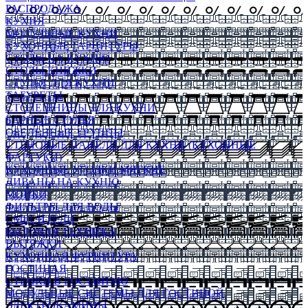
РАСПРОДАЖА
КУХНЯ
МОДУЛЬНЫЕ КУХНИ
КУХОННЫЕ ГАРНИТУРЫ
СТОЛЫ НА КУХНЮ
СТОЛЫ КНИЖКИ
СТУЛЬЯ ДЛЯ КУХНИ
ТАБУРЕТЫ
СТОЛЕШНИЦЫ ДЛЯ КУХНИ
БАРНЫЕ СТУЛЬЯ
ОБЕДЕННЫЕ ГРУППЫ
СТЕНОВЫЕ ПАНЕЛИ ДЛЯ КУХНИ (КУХОННЫЕ
ФАРТУКИ)
КУХОННЫЕ УГОЛКИ МЯГКИЕ
ДИВАНЫ НА КУХНЮ
МОЙКИ
ФИЛЬТРЫ ДЛЯ ВОДЫ
СМЕСИТЕЛИ
БЫТОВАЯ ТЕХНИКА
ВЫТЯЖКИ
КУХОННАЯ ФУРНИТУРА
ГОСТИНАЯ
СТЕНКИ В ГОСТИНУЮ
МОДУЛЬНЫЕ СИСТЕМЫ ДЛЯ ГОСТИНОЙ
ЭЛЕКТРОКАМИНЫ