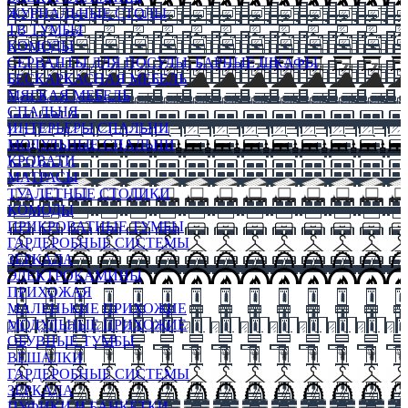
ЖУРНАЛЬНЫЕ СТОЛЫ
ТВ ТУМБЫ
КОМОДЫ
СЕРВАНТЫ ДЛЯ ПОСУДЫ, БАРНЫЕ ШКАФЫ
БЕСКАРКАСНАЯ МЕБЕЛЬ
МЯГКАЯ МЕБЕЛЬ
СПАЛЬНЯ
ИНТЕРЬЕРЫ СПАЛЬНИ
МОДУЛЬНЫЕ СПАЛЬНИ
КРОВАТИ
МАТРАСЫ
ТУАЛЕТНЫЕ СТОЛИКИ
КОМОДЫ
ПРИКРОВАТНЫЕ ТУМБЫ
ГАРДЕРОБНЫЕ СИСТЕМЫ
ЗЕРКАЛА
ЭЛЕКТРОКАМИНЫ
ПРИХОЖАЯ
МАЛЕНЬКИЕ ПРИХОЖИЕ
МОДУЛЬНЫЕ ПРИХОЖИЕ
ОБУВНЫЕ ТУМБЫ
ВЕШАЛКИ
ГАРДЕРОБНЫЕ СИСТЕМЫ
ЗЕРКАЛА
ПУФИКИ И БАНКЕТКИ