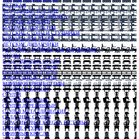
ДЕТСКАЯ
МОДУЛЬНЫЕ ДЕТСКИЕ
МЕБЕЛЬ ДЛЯ ШКОЛЬНИКА
ДЕТСКИЕ КРОВАТИ
МАТРАСЫ ДЛЯ ДЕТЕЙ
ДЕТСКИЕ СТОЛЫ И СТУЛЬЧИКИ
КОМОДЫ ДЛЯ ДЕТЕЙ
ДЕТСКИЕ ДИВАНЧИКИ
ДЕТСКИЙ СТУЛЬЧИК ДЛЯ КОРМЛЕНИЯ
СТОЛЫ
ПЛАСТИКОВЫЕ СТОЛЫ
ТУАЛЕТНЫЕ СТОЛИКИ
ПИСЬМЕННЫЕ СТОЛЫ
ЖУРНАЛЬНЫЕ СТОЛЫ
КОМПЬЮТЕРНЫЕ СТОЛЫ
СТОЛЫ НА КУХНЮ
СТУЛЬЯ
СТУЛЬЯ ОФИСНЫЕ
СТУЛЬЯ ДЕРЕВЯННЫЕ
СТУЛЬЯ МЕТАЛЛИЧЕСКИЕ
СКЛАДНЫЕ СТУЛЬЯ
ПЛАСТИКОВЫЕ КРЕСЛА И СТУЛЬЯ
БАРНЫЕ СТУЛЬЯ
ОФИСНЫЕ КРЕСЛА