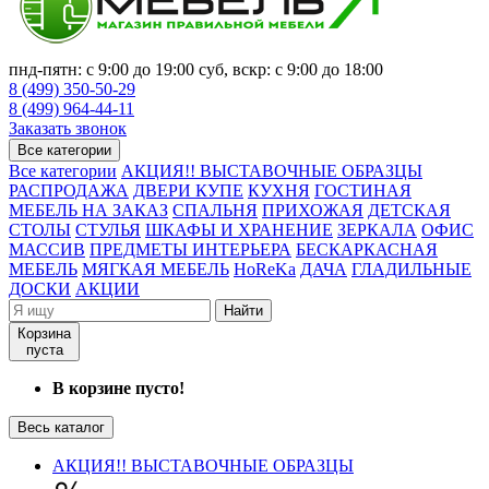
пнд-пятн: с 9:00 до 19:00 суб, вскр: с 9:00 до 18:00
8 (499) 350-50-29
8 (499) 964-44-11
Заказать звонок
Все категории
Все категории
АКЦИЯ!! ВЫСТАВОЧНЫЕ ОБРАЗЦЫ
РАСПРОДАЖА
ДВЕРИ КУПЕ
КУХНЯ
ГОСТИНАЯ
МЕБЕЛЬ НА ЗАКАЗ
СПАЛЬНЯ
ПРИХОЖАЯ
ДЕТСКАЯ
СТОЛЫ
СТУЛЬЯ
ШКАФЫ И ХРАНЕНИЕ
ЗЕРКАЛА
ОФИС
МАССИВ
ПРЕДМЕТЫ ИНТЕРЬЕРА
БЕСКАРКАСНАЯ
МЕБЕЛЬ
МЯГКАЯ МЕБЕЛЬ
HoReKa
ДАЧА
ГЛАДИЛЬНЫЕ
ДОСКИ
АКЦИИ
Найти
Корзина
пуста
В корзине пусто!
Весь каталог
АКЦИЯ!! ВЫСТАВОЧНЫЕ ОБРАЗЦЫ