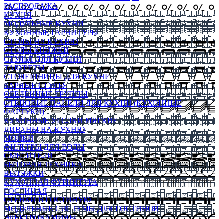
РАСПРОДАЖА
КУХНЯ
МОДУЛЬНЫЕ КУХНИ
КУХОННЫЕ ГАРНИТУРЫ
СТОЛЫ НА КУХНЮ
СТОЛЫ КНИЖКИ
СТУЛЬЯ ДЛЯ КУХНИ
ТАБУРЕТЫ
СТОЛЕШНИЦЫ ДЛЯ КУХНИ
БАРНЫЕ СТУЛЬЯ
ОБЕДЕННЫЕ ГРУППЫ
СТЕНОВЫЕ ПАНЕЛИ ДЛЯ КУХНИ (КУХОННЫЕ
ФАРТУКИ)
КУХОННЫЕ УГОЛКИ МЯГКИЕ
ДИВАНЫ НА КУХНЮ
МОЙКИ
ФИЛЬТРЫ ДЛЯ ВОДЫ
СМЕСИТЕЛИ
БЫТОВАЯ ТЕХНИКА
ВЫТЯЖКИ
КУХОННАЯ ФУРНИТУРА
ГОСТИНАЯ
СТЕНКИ В ГОСТИНУЮ
МОДУЛЬНЫЕ СИСТЕМЫ ДЛЯ ГОСТИНОЙ
ЭЛЕКТРОКАМИНЫ