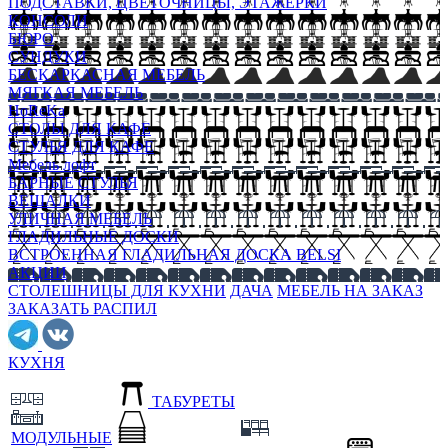
ПОДСТАВКИ, ЦВЕТОЧНИЦЫ, ЭТАЖЕРКИ
КОНСОЛИ
БЮРО
СУНДУКИ
БЕСКАРКАСНАЯ МЕБЕЛЬ
МЯГКАЯ МЕБЕЛЬ
HoReKa
СТОЛЫ ДЛЯ КАФЕ
СТУЛЬЯ ДЛЯ КАФЕ
Мебель лофт
БАРНЫЕ СТУЛЬЯ
ВЕШАЛКИ
УЛИЧНАЯ МЕБЕЛЬ
ГЛАДИЛЬНЫЕ ДОСКИ
ВСТРОЕННАЯ ГЛАДИЛЬНАЯ ДОСКА BELSI
АКЦИИ
СТОЛЕШНИЦЫ ДЛЯ КУХНИ
ДАЧА
МЕБЕЛЬ НА ЗАКАЗ
ЗАКАЗАТЬ РАСПИЛ
КУХНЯ
ТАБУРЕТЫ
МОДУЛЬНЫЕ