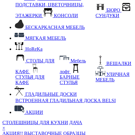
ПОДСТАВКИ, ЦВЕТОЧНИЦЫ,
БЮРО
ЭТАЖЕРКИ
КОНСОЛИ
СУНДУКИ
БЕСКАРКАСНАЯ МЕБЕЛЬ
МЯГКАЯ МЕБЕЛЬ
HoReKa
СТОЛЫ ДЛЯ
Мебель
ВЕШАЛКИ
КАФЕ
лофт
УЛИЧНАЯ
СТУЛЬЯ ДЛЯ
БАРНЫЕ
МЕБЕЛЬ
КАФЕ
СТУЛЬЯ
ГЛАДИЛЬНЫЕ ДОСКИ
ВСТРОЕННАЯ ГЛАДИЛЬНАЯ ДОСКА BELSI
АКЦИИ
СТОЛЕШНИЦЫ ДЛЯ КУХНИ
ДАЧА
×
АКЦИЯ!! ВЫСТАВОЧНЫЕ ОБРАЗЦЫ