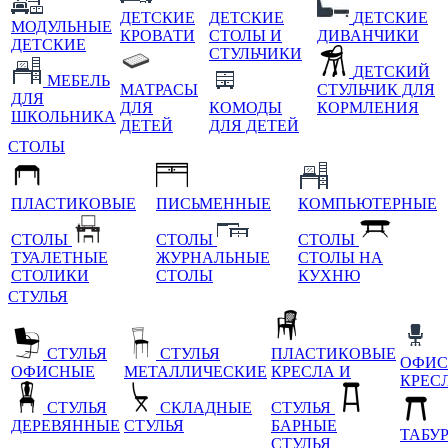
ДЕТСКИЕ
ДЕТСКИЕ
ДЕТСКИЕ
МОДУЛЬНЫЕ
КРОВАТИ
СТОЛЫ И
ДИВАНЧИКИ
ДЕТСКИЕ
СТУЛЬЧИКИ
ДЕТСКИЙ
МЕБЕЛЬ
МАТРАСЫ
СТУЛЬЧИК ДЛЯ
ДЛЯ
ДЛЯ
КОМОДЫ
КОРМЛЕНИЯ
ШКОЛЬНИКА
ДЕТЕЙ
ДЛЯ ДЕТЕЙ
СТОЛЫ
ПЛАСТИКОВЫЕ
ПИСЬМЕННЫЕ
КОМПЬЮТЕРНЫЕ
СТОЛЫ
СТОЛЫ
СТОЛЫ
ТУАЛЕТНЫЕ
ЖУРНАЛЬНЫЕ
СТОЛЫ НА
СТОЛИКИ
СТОЛЫ
КУХНЮ
СТУЛЬЯ
СТУЛЬЯ
СТУЛЬЯ
ПЛАСТИКОВЫЕ
ОФИС
ОФИСНЫЕ
МЕТАЛЛИЧЕСКИЕ
КРЕСЛА И
КРЕС
СТУЛЬЯ
СКЛАДНЫЕ
СТУЛЬЯ
ДЕРЕВЯННЫЕ
СТУЛЬЯ
БАРНЫЕ
ТАБУ
СТУЛЬЯ