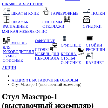
ШКАФЫ И ХРАНЕНИЕ
ШКАФЫ-КУПЕ
ГАРДЕРОБНЫЕ
ПОЛКИ
ШКАФЫ-
СИСТЕМЫ
РАСПАШНЫЕ
СТЕЛЛАЖИ
СУНДУКИ
МЯГКАЯ МЕБЕЛЬ
ОФИС
ОФИСНЫЕ
МЕБЕЛЬ
ОФИСНЫЕ
СТОЙКИ
ДЛЯ
СТОЛЫ
РЕСЕПШН
РУКОВОДИТЕЛЯ
МЕБЕЛЬ ДЛЯ
КРЕСЛА
ТУМБЫ
ПЕРСОНАЛА
СТУЛЬЯ
ОФИСНЫЕ
ОФИСНЫЕ
КАБИНЕТ
АКЦИИ
АКЦИЯ!! ВЫСТАВОЧНЫЕ ОБРАЗЦЫ
Стул Маэстро-1 (выставочный экземпляр)
Стул Маэстро-1
(выставочный экземпляр)