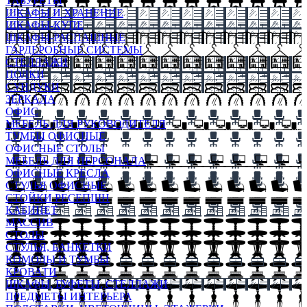
ТАБУРЕТЫ
ШКАФЫ И ХРАНЕНИЕ
ШКАФЫ-КУПЕ
ШКАФЫ-РАСПАШНЫЕ
ГАРДЕРОБНЫЕ СИСТЕМЫ
СТЕЛЛАЖИ
ПОЛКИ
СУНДУКИ
ЗЕРКАЛА
ОФИС
МЕБЕЛЬ ДЛЯ РУКОВОДИТЕЛЯ
ТУМБЫ ОФИСНЫЕ
ОФИСНЫЕ СТОЛЫ
МЕБЕЛЬ ДЛЯ ПЕРСОНАЛА
ОФИСНЫЕ КРЕСЛА
СТУЛЬЯ ОФИСНЫЕ
СТОЙКИ РЕСЕПШН
КАБИНЕТ
МАССИВ
СТОЛЫ
СТУЛЬЯ, БАНКЕТКИ
КОМОДЫ И ТУМБЫ
КРОВАТИ
ШКАФЫ, БУФЕТЫ, СТЕЛЛАЖИ
ПРЕДМЕТЫ ИНТЕРЬЕРА