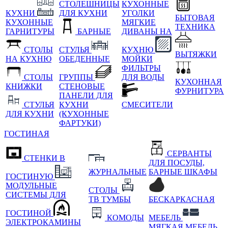
СТОЛЕШНИЦЫ
КУХОННЫЕ
КУХНИ
ДЛЯ КУХНИ
УГОЛКИ
БЫТОВАЯ
КУХОННЫЕ
МЯГКИЕ
ТЕХНИКА
ГАРНИТУРЫ
БАРНЫЕ
ДИВАНЫ НА
СТОЛЫ
СТУЛЬЯ
КУХНЮ
ВЫТЯЖКИ
НА КУХНЮ
ОБЕДЕННЫЕ
МОЙКИ
ФИЛЬТРЫ
СТОЛЫ
ГРУППЫ
ДЛЯ ВОДЫ
КУХОННАЯ
КНИЖКИ
СТЕНОВЫЕ
ФУРНИТУРА
ПАНЕЛИ ДЛЯ
СТУЛЬЯ
КУХНИ
СМЕСИТЕЛИ
ДЛЯ КУХНИ
(КУХОННЫЕ
ФАРТУКИ)
ГОСТИНАЯ
СЕРВАНТЫ
СТЕНКИ В
ДЛЯ ПОСУДЫ,
ЖУРНАЛЬНЫЕ
БАРНЫЕ ШКАФЫ
ГОСТИНУЮ
МОДУЛЬНЫЕ
СТОЛЫ
СИСТЕМЫ ДЛЯ
ТВ ТУМБЫ
БЕСКАРКАСНАЯ
ГОСТИНОЙ
КОМОДЫ
МЕБЕЛЬ
ЭЛЕКТРОКАМИНЫ
МЯГКАЯ МЕБЕЛЬ