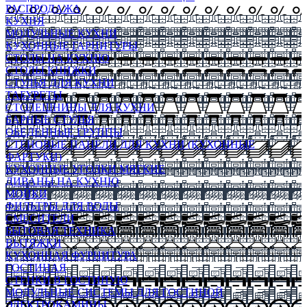
РАСПРОДАЖА
КУХНЯ
МОДУЛЬНЫЕ КУХНИ
КУХОННЫЕ ГАРНИТУРЫ
СТОЛЫ НА КУХНЮ
СТОЛЫ КНИЖКИ
СТУЛЬЯ ДЛЯ КУХНИ
ТАБУРЕТЫ
СТОЛЕШНИЦЫ ДЛЯ КУХНИ
БАРНЫЕ СТУЛЬЯ
ОБЕДЕННЫЕ ГРУППЫ
СТЕНОВЫЕ ПАНЕЛИ ДЛЯ КУХНИ (КУХОННЫЕ
ФАРТУКИ)
КУХОННЫЕ УГОЛКИ МЯГКИЕ
ДИВАНЫ НА КУХНЮ
МОЙКИ
ФИЛЬТРЫ ДЛЯ ВОДЫ
СМЕСИТЕЛИ
БЫТОВАЯ ТЕХНИКА
ВЫТЯЖКИ
КУХОННАЯ ФУРНИТУРА
ГОСТИНАЯ
СТЕНКИ В ГОСТИНУЮ
МОДУЛЬНЫЕ СИСТЕМЫ ДЛЯ ГОСТИНОЙ
ЭЛЕКТРОКАМИНЫ