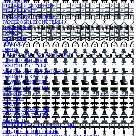
ТАБУРЕТЫ
ШКАФЫ И ХРАНЕНИЕ
ШКАФЫ-КУПЕ
ШКАФЫ-РАСПАШНЫЕ
ГАРДЕРОБНЫЕ СИСТЕМЫ
СТЕЛЛАЖИ
ПОЛКИ
СУНДУКИ
ЗЕРКАЛА
ОФИС
МЕБЕЛЬ ДЛЯ РУКОВОДИТЕЛЯ
ТУМБЫ ОФИСНЫЕ
ОФИСНЫЕ СТОЛЫ
МЕБЕЛЬ ДЛЯ ПЕРСОНАЛА
ОФИСНЫЕ КРЕСЛА
СТУЛЬЯ ОФИСНЫЕ
СТОЙКИ РЕСЕПШН
КАБИНЕТ
МАССИВ
СТОЛЫ
СТУЛЬЯ, БАНКЕТКИ
КОМОДЫ И ТУМБЫ
КРОВАТИ
ШКАФЫ, БУФЕТЫ, СТЕЛЛАЖИ
ПРЕДМЕТЫ ИНТЕРЬЕРА