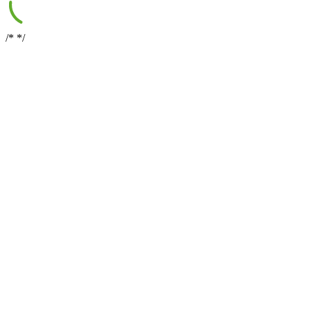
/*
*/