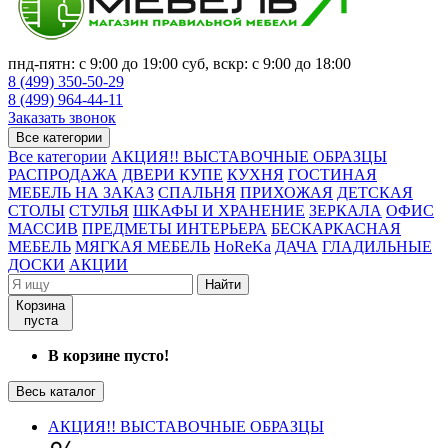
пнд-пятн: с 9:00 до 19:00 суб, вскр: с 9:00 до 18:00
8 (499) 350-50-29
8 (499) 964-44-11
Заказать звонок
Все категории
Все категории
АКЦИЯ!! ВЫСТАВОЧНЫЕ ОБРАЗЦЫ
РАСПРОДАЖА
ДВЕРИ КУПЕ
КУХНЯ
ГОСТИНАЯ
МЕБЕЛЬ НА ЗАКАЗ
СПАЛЬНЯ
ПРИХОЖАЯ
ДЕТСКАЯ
СТОЛЫ
СТУЛЬЯ
ШКАФЫ И ХРАНЕНИЕ
ЗЕРКАЛА
ОФИС
МАССИВ
ПРЕДМЕТЫ ИНТЕРЬЕРА
БЕСКАРКАСНАЯ
МЕБЕЛЬ
МЯГКАЯ МЕБЕЛЬ
HoReKa
ДАЧА
ГЛАДИЛЬНЫЕ
ДОСКИ
АКЦИИ
Найти
Корзина
пуста
В корзине пусто!
Весь каталог
АКЦИЯ!! ВЫСТАВОЧНЫЕ ОБРАЗЦЫ