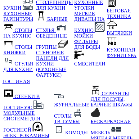
СТОЛЕШНИЦЫ
КУХОННЫЕ
КУХНИ
ДЛЯ КУХНИ
УГОЛКИ
БЫТОВАЯ
КУХОННЫЕ
МЯГКИЕ
ТЕХНИКА
ГАРНИТУРЫ
БАРНЫЕ
ДИВАНЫ НА
СТОЛЫ
СТУЛЬЯ
КУХНЮ
ВЫТЯЖКИ
НА КУХНЮ
ОБЕДЕННЫЕ
МОЙКИ
ФИЛЬТРЫ
СТОЛЫ
ГРУППЫ
ДЛЯ ВОДЫ
КУХОННАЯ
КНИЖКИ
СТЕНОВЫЕ
ФУРНИТУРА
ПАНЕЛИ ДЛЯ
СТУЛЬЯ
КУХНИ
СМЕСИТЕЛИ
ДЛЯ КУХНИ
(КУХОННЫЕ
ФАРТУКИ)
ГОСТИНАЯ
СЕРВАНТЫ
СТЕНКИ В
ДЛЯ ПОСУДЫ,
ЖУРНАЛЬНЫЕ
БАРНЫЕ ШКАФЫ
ГОСТИНУЮ
МОДУЛЬНЫЕ
СТОЛЫ
СИСТЕМЫ ДЛЯ
ТВ ТУМБЫ
БЕСКАРКАСНАЯ
ГОСТИНОЙ
КОМОДЫ
МЕБЕЛЬ
ЭЛЕКТРОКАМИНЫ
МЯГКАЯ МЕБЕЛЬ