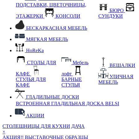
ПОДСТАВКИ, ЦВЕТОЧНИЦЫ,
БЮРО
ЭТАЖЕРКИ
КОНСОЛИ
СУНДУКИ
БЕСКАРКАСНАЯ МЕБЕЛЬ
МЯГКАЯ МЕБЕЛЬ
HoReKa
СТОЛЫ ДЛЯ
Мебель
ВЕШАЛКИ
КАФЕ
лофт
УЛИЧНАЯ
СТУЛЬЯ ДЛЯ
БАРНЫЕ
МЕБЕЛЬ
КАФЕ
СТУЛЬЯ
ГЛАДИЛЬНЫЕ ДОСКИ
ВСТРОЕННАЯ ГЛАДИЛЬНАЯ ДОСКА BELSI
АКЦИИ
СТОЛЕШНИЦЫ ДЛЯ КУХНИ
ДАЧА
×
АКЦИЯ!! ВЫСТАВОЧНЫЕ ОБРАЗЦЫ