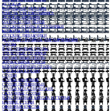
ДЕТСКАЯ
МОДУЛЬНЫЕ ДЕТСКИЕ
МЕБЕЛЬ ДЛЯ ШКОЛЬНИКА
ДЕТСКИЕ КРОВАТИ
МАТРАСЫ ДЛЯ ДЕТЕЙ
ДЕТСКИЕ СТОЛЫ И СТУЛЬЧИКИ
КОМОДЫ ДЛЯ ДЕТЕЙ
ДЕТСКИЕ ДИВАНЧИКИ
ДЕТСКИЙ СТУЛЬЧИК ДЛЯ КОРМЛЕНИЯ
СТОЛЫ
ПЛАСТИКОВЫЕ СТОЛЫ
ТУАЛЕТНЫЕ СТОЛИКИ
ПИСЬМЕННЫЕ СТОЛЫ
ЖУРНАЛЬНЫЕ СТОЛЫ
КОМПЬЮТЕРНЫЕ СТОЛЫ
СТОЛЫ НА КУХНЮ
СТУЛЬЯ
СТУЛЬЯ ОФИСНЫЕ
СТУЛЬЯ ДЕРЕВЯННЫЕ
СТУЛЬЯ МЕТАЛЛИЧЕСКИЕ
СКЛАДНЫЕ СТУЛЬЯ
ПЛАСТИКОВЫЕ КРЕСЛА И СТУЛЬЯ
БАРНЫЕ СТУЛЬЯ
ОФИСНЫЕ КРЕСЛА