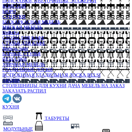
ПОДСТАВКИ, ЦВЕТОЧНИЦЫ, ЭТАЖЕРКИ
КОНСОЛИ
БЮРО
СУНДУКИ
БЕСКАРКАСНАЯ МЕБЕЛЬ
МЯГКАЯ МЕБЕЛЬ
HoReKa
СТОЛЫ ДЛЯ КАФЕ
СТУЛЬЯ ДЛЯ КАФЕ
Мебель лофт
БАРНЫЕ СТУЛЬЯ
ВЕШАЛКИ
УЛИЧНАЯ МЕБЕЛЬ
ГЛАДИЛЬНЫЕ ДОСКИ
ВСТРОЕННАЯ ГЛАДИЛЬНАЯ ДОСКА BELSI
АКЦИИ
СТОЛЕШНИЦЫ ДЛЯ КУХНИ
ДАЧА
МЕБЕЛЬ НА ЗАКАЗ
ЗАКАЗАТЬ РАСПИЛ
КУХНЯ
ТАБУРЕТЫ
МОДУЛЬНЫЕ