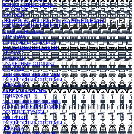
ЖУРНАЛЬНЫЕ СТОЛЫ
ТВ ТУМБЫ
КОМОДЫ
СЕРВАНТЫ ДЛЯ ПОСУДЫ, БАРНЫЕ ШКАФЫ
БЕСКАРКАСНАЯ МЕБЕЛЬ
МЯГКАЯ МЕБЕЛЬ
СПАЛЬНЯ
ИНТЕРЬЕРЫ СПАЛЬНИ
МОДУЛЬНЫЕ СПАЛЬНИ
КРОВАТИ
МАТРАСЫ
ТУАЛЕТНЫЕ СТОЛИКИ
КОМОДЫ
ПРИКРОВАТНЫЕ ТУМБЫ
ГАРДЕРОБНЫЕ СИСТЕМЫ
ЗЕРКАЛА
ЭЛЕКТРОКАМИНЫ
ПРИХОЖАЯ
МАЛЕНЬКИЕ ПРИХОЖИЕ
МОДУЛЬНЫЕ ПРИХОЖИЕ
ОБУВНЫЕ ТУМБЫ
ВЕШАЛКИ
ГАРДЕРОБНЫЕ СИСТЕМЫ
ЗЕРКАЛА
ПУФИКИ И БАНКЕТКИ