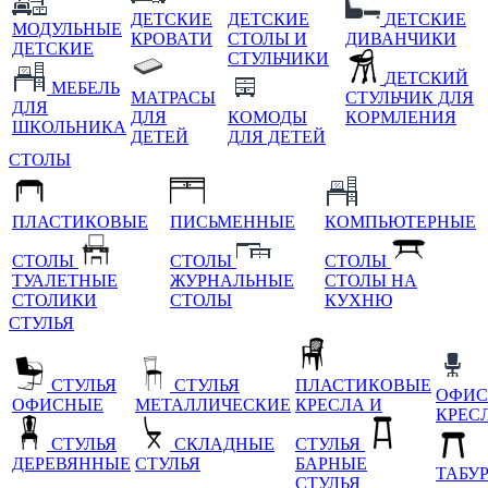
ДЕТСКИЕ
ДЕТСКИЕ
ДЕТСКИЕ
МОДУЛЬНЫЕ
КРОВАТИ
СТОЛЫ И
ДИВАНЧИКИ
ДЕТСКИЕ
СТУЛЬЧИКИ
ДЕТСКИЙ
МЕБЕЛЬ
МАТРАСЫ
СТУЛЬЧИК ДЛЯ
ДЛЯ
ДЛЯ
КОМОДЫ
КОРМЛЕНИЯ
ШКОЛЬНИКА
ДЕТЕЙ
ДЛЯ ДЕТЕЙ
СТОЛЫ
ПЛАСТИКОВЫЕ
ПИСЬМЕННЫЕ
КОМПЬЮТЕРНЫЕ
СТОЛЫ
СТОЛЫ
СТОЛЫ
ТУАЛЕТНЫЕ
ЖУРНАЛЬНЫЕ
СТОЛЫ НА
СТОЛИКИ
СТОЛЫ
КУХНЮ
СТУЛЬЯ
СТУЛЬЯ
СТУЛЬЯ
ПЛАСТИКОВЫЕ
ОФИС
ОФИСНЫЕ
МЕТАЛЛИЧЕСКИЕ
КРЕСЛА И
КРЕС
СТУЛЬЯ
СКЛАДНЫЕ
СТУЛЬЯ
ДЕРЕВЯННЫЕ
СТУЛЬЯ
БАРНЫЕ
ТАБУ
СТУЛЬЯ