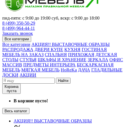
пнд-пятн: с 9:00 до 19:00 суб, вскр: с 9:00 до 18:00
8 (499) 350-50-29
8 (499) 964-44-11
Заказать звонок
Все категории
Все категории
АКЦИЯ!! ВЫСТАВОЧНЫЕ ОБРАЗЦЫ
РАСПРОДАЖА
ДВЕРИ КУПЕ
КУХНЯ
ГОСТИНАЯ
МЕБЕЛЬ НА ЗАКАЗ
СПАЛЬНЯ
ПРИХОЖАЯ
ДЕТСКАЯ
СТОЛЫ
СТУЛЬЯ
ШКАФЫ И ХРАНЕНИЕ
ЗЕРКАЛА
ОФИС
МАССИВ
ПРЕДМЕТЫ ИНТЕРЬЕРА
БЕСКАРКАСНАЯ
МЕБЕЛЬ
МЯГКАЯ МЕБЕЛЬ
HoReKa
ДАЧА
ГЛАДИЛЬНЫЕ
ДОСКИ
АКЦИИ
Найти
Корзина
пуста
В корзине пусто!
Весь каталог
АКЦИЯ!! ВЫСТАВОЧНЫЕ ОБРАЗЦЫ