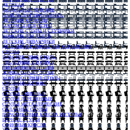
ДЕТСКАЯ
МОДУЛЬНЫЕ ДЕТСКИЕ
МЕБЕЛЬ ДЛЯ ШКОЛЬНИКА
ДЕТСКИЕ КРОВАТИ
МАТРАСЫ ДЛЯ ДЕТЕЙ
ДЕТСКИЕ СТОЛЫ И СТУЛЬЧИКИ
КОМОДЫ ДЛЯ ДЕТЕЙ
ДЕТСКИЕ ДИВАНЧИКИ
ДЕТСКИЙ СТУЛЬЧИК ДЛЯ КОРМЛЕНИЯ
СТОЛЫ
ПЛАСТИКОВЫЕ СТОЛЫ
ТУАЛЕТНЫЕ СТОЛИКИ
ПИСЬМЕННЫЕ СТОЛЫ
ЖУРНАЛЬНЫЕ СТОЛЫ
КОМПЬЮТЕРНЫЕ СТОЛЫ
СТОЛЫ НА КУХНЮ
СТУЛЬЯ
СТУЛЬЯ ОФИСНЫЕ
СТУЛЬЯ ДЕРЕВЯННЫЕ
СТУЛЬЯ МЕТАЛЛИЧЕСКИЕ
СКЛАДНЫЕ СТУЛЬЯ
ПЛАСТИКОВЫЕ КРЕСЛА И СТУЛЬЯ
БАРНЫЕ СТУЛЬЯ
ОФИСНЫЕ КРЕСЛА