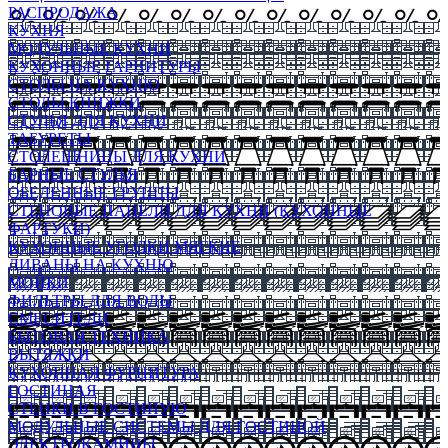
РАСПРОДАЖА
КУХНЯ
МОДУЛЬНЫЕ КУХНИ
КУХОННЫЕ ГАРНИТУРЫ
СТОЛЫ НА КУХНЮ
СТОЛЫ КНИЖКИ
СТУЛЬЯ ДЛЯ КУХНИ
ТАБУРЕТЫ
СТОЛЕШНИЦЫ ДЛЯ КУХНИ
БАРНЫЕ СТУЛЬЯ
ОБЕДЕННЫЕ ГРУППЫ
СТЕНОВЫЕ ПАНЕЛИ ДЛЯ КУХНИ (КУХОННЫЕ
ФАРТУКИ)
КУХОННЫЕ УГОЛКИ МЯГКИЕ
ДИВАНЫ НА КУХНЮ
МОЙКИ
ФИЛЬТРЫ ДЛЯ ВОДЫ
СМЕСИТЕЛИ
БЫТОВАЯ ТЕХНИКА
ВЫТЯЖКИ
КУХОННАЯ ФУРНИТУРА
ГОСТИНАЯ
СТЕНКИ В ГОСТИНУЮ
МОДУЛЬНЫЕ СИСТЕМЫ ДЛЯ ГОСТИНОЙ
ЭЛЕКТРОКАМИНЫ