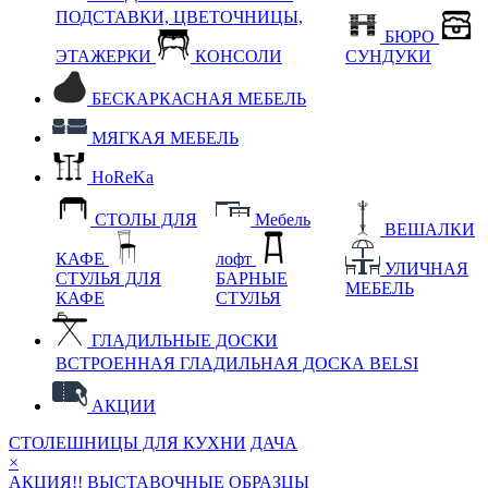
ПОДСТАВКИ, ЦВЕТОЧНИЦЫ,
БЮРО
ЭТАЖЕРКИ
КОНСОЛИ
СУНДУКИ
БЕСКАРКАСНАЯ МЕБЕЛЬ
МЯГКАЯ МЕБЕЛЬ
HoReKa
СТОЛЫ ДЛЯ
Мебель
ВЕШАЛКИ
КАФЕ
лофт
УЛИЧНАЯ
СТУЛЬЯ ДЛЯ
БАРНЫЕ
МЕБЕЛЬ
КАФЕ
СТУЛЬЯ
ГЛАДИЛЬНЫЕ ДОСКИ
ВСТРОЕННАЯ ГЛАДИЛЬНАЯ ДОСКА BELSI
АКЦИИ
СТОЛЕШНИЦЫ ДЛЯ КУХНИ
ДАЧА
×
АКЦИЯ!! ВЫСТАВОЧНЫЕ ОБРАЗЦЫ