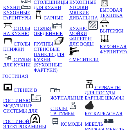
СТОЛЕШНИЦЫ
КУХОННЫЕ
КУХНИ
ДЛЯ КУХНИ
УГОЛКИ
БЫТОВАЯ
КУХОННЫЕ
МЯГКИЕ
ТЕХНИКА
ГАРНИТУРЫ
БАРНЫЕ
ДИВАНЫ НА
СТОЛЫ
СТУЛЬЯ
КУХНЮ
ВЫТЯЖКИ
НА КУХНЮ
ОБЕДЕННЫЕ
МОЙКИ
ФИЛЬТРЫ
СТОЛЫ
ГРУППЫ
ДЛЯ ВОДЫ
КУХОННАЯ
КНИЖКИ
СТЕНОВЫЕ
ФУРНИТУРА
ПАНЕЛИ ДЛЯ
СТУЛЬЯ
КУХНИ
СМЕСИТЕЛИ
ДЛЯ КУХНИ
(КУХОННЫЕ
ФАРТУКИ)
ГОСТИНАЯ
СЕРВАНТЫ
СТЕНКИ В
ДЛЯ ПОСУДЫ,
ЖУРНАЛЬНЫЕ
БАРНЫЕ ШКАФЫ
ГОСТИНУЮ
МОДУЛЬНЫЕ
СТОЛЫ
СИСТЕМЫ ДЛЯ
ТВ ТУМБЫ
БЕСКАРКАСНАЯ
ГОСТИНОЙ
КОМОДЫ
МЕБЕЛЬ
ЭЛЕКТРОКАМИНЫ
МЯГКАЯ МЕБЕЛЬ