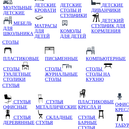
ДЕТСКИЕ
ДЕТСКИЕ
ДЕТСКИЕ
МОДУЛЬНЫЕ
КРОВАТИ
СТОЛЫ И
ДИВАНЧИКИ
ДЕТСКИЕ
СТУЛЬЧИКИ
ДЕТСКИЙ
МЕБЕЛЬ
МАТРАСЫ
СТУЛЬЧИК ДЛЯ
ДЛЯ
ДЛЯ
КОМОДЫ
КОРМЛЕНИЯ
ШКОЛЬНИКА
ДЕТЕЙ
ДЛЯ ДЕТЕЙ
СТОЛЫ
ПЛАСТИКОВЫЕ
ПИСЬМЕННЫЕ
КОМПЬЮТЕРНЫЕ
СТОЛЫ
СТОЛЫ
СТОЛЫ
ТУАЛЕТНЫЕ
ЖУРНАЛЬНЫЕ
СТОЛЫ НА
СТОЛИКИ
СТОЛЫ
КУХНЮ
СТУЛЬЯ
СТУЛЬЯ
СТУЛЬЯ
ПЛАСТИКОВЫЕ
ОФИС
ОФИСНЫЕ
МЕТАЛЛИЧЕСКИЕ
КРЕСЛА И
КРЕС
СТУЛЬЯ
СКЛАДНЫЕ
СТУЛЬЯ
ДЕРЕВЯННЫЕ
СТУЛЬЯ
БАРНЫЕ
ТАБУ
СТУЛЬЯ