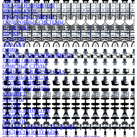
ТАБУРЕТЫ
ШКАФЫ И ХРАНЕНИЕ
ШКАФЫ-КУПЕ
ШКАФЫ-РАСПАШНЫЕ
ГАРДЕРОБНЫЕ СИСТЕМЫ
СТЕЛЛАЖИ
ПОЛКИ
СУНДУКИ
ЗЕРКАЛА
ОФИС
МЕБЕЛЬ ДЛЯ РУКОВОДИТЕЛЯ
ТУМБЫ ОФИСНЫЕ
ОФИСНЫЕ СТОЛЫ
МЕБЕЛЬ ДЛЯ ПЕРСОНАЛА
ОФИСНЫЕ КРЕСЛА
СТУЛЬЯ ОФИСНЫЕ
СТОЙКИ РЕСЕПШН
КАБИНЕТ
МАССИВ
СТОЛЫ
СТУЛЬЯ, БАНКЕТКИ
КОМОДЫ И ТУМБЫ
КРОВАТИ
ШКАФЫ, БУФЕТЫ, СТЕЛЛАЖИ
ПРЕДМЕТЫ ИНТЕРЬЕРА