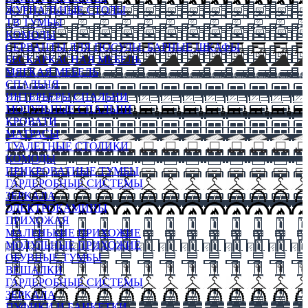
ЖУРНАЛЬНЫЕ СТОЛЫ
ТВ ТУМБЫ
КОМОДЫ
СЕРВАНТЫ ДЛЯ ПОСУДЫ, БАРНЫЕ ШКАФЫ
БЕСКАРКАСНАЯ МЕБЕЛЬ
МЯГКАЯ МЕБЕЛЬ
СПАЛЬНЯ
ИНТЕРЬЕРЫ СПАЛЬНИ
МОДУЛЬНЫЕ СПАЛЬНИ
КРОВАТИ
МАТРАСЫ
ТУАЛЕТНЫЕ СТОЛИКИ
КОМОДЫ
ПРИКРОВАТНЫЕ ТУМБЫ
ГАРДЕРОБНЫЕ СИСТЕМЫ
ЗЕРКАЛА
ЭЛЕКТРОКАМИНЫ
ПРИХОЖАЯ
МАЛЕНЬКИЕ ПРИХОЖИЕ
МОДУЛЬНЫЕ ПРИХОЖИЕ
ОБУВНЫЕ ТУМБЫ
ВЕШАЛКИ
ГАРДЕРОБНЫЕ СИСТЕМЫ
ЗЕРКАЛА
ПУФИКИ И БАНКЕТКИ