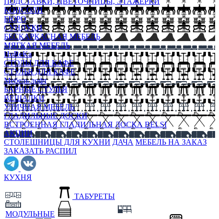
ПОДСТАВКИ, ЦВЕТОЧНИЦЫ, ЭТАЖЕРКИ
КОНСОЛИ
БЮРО
СУНДУКИ
БЕСКАРКАСНАЯ МЕБЕЛЬ
МЯГКАЯ МЕБЕЛЬ
HoReKa
СТОЛЫ ДЛЯ КАФЕ
СТУЛЬЯ ДЛЯ КАФЕ
Мебель лофт
БАРНЫЕ СТУЛЬЯ
ВЕШАЛКИ
УЛИЧНАЯ МЕБЕЛЬ
ГЛАДИЛЬНЫЕ ДОСКИ
ВСТРОЕННАЯ ГЛАДИЛЬНАЯ ДОСКА BELSI
АКЦИИ
СТОЛЕШНИЦЫ ДЛЯ КУХНИ
ДАЧА
МЕБЕЛЬ НА ЗАКАЗ
ЗАКАЗАТЬ РАСПИЛ
КУХНЯ
ТАБУРЕТЫ
МОДУЛЬНЫЕ