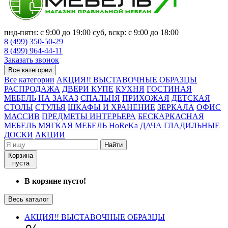
пнд-пятн: с 9:00 до 19:00 суб, вскр: с 9:00 до 18:00
8 (499) 350-50-29
8 (499) 964-44-11
Заказать звонок
Все категории
Все категории
АКЦИЯ!! ВЫСТАВОЧНЫЕ ОБРАЗЦЫ
РАСПРОДАЖА
ДВЕРИ КУПЕ
КУХНЯ
ГОСТИНАЯ
МЕБЕЛЬ НА ЗАКАЗ
СПАЛЬНЯ
ПРИХОЖАЯ
ДЕТСКАЯ
СТОЛЫ
СТУЛЬЯ
ШКАФЫ И ХРАНЕНИЕ
ЗЕРКАЛА
ОФИС
МАССИВ
ПРЕДМЕТЫ ИНТЕРЬЕРА
БЕСКАРКАСНАЯ
МЕБЕЛЬ
МЯГКАЯ МЕБЕЛЬ
HoReKa
ДАЧА
ГЛАДИЛЬНЫЕ
ДОСКИ
АКЦИИ
Найти
Корзина
пуста
В корзине пусто!
Весь каталог
АКЦИЯ!! ВЫСТАВОЧНЫЕ ОБРАЗЦЫ