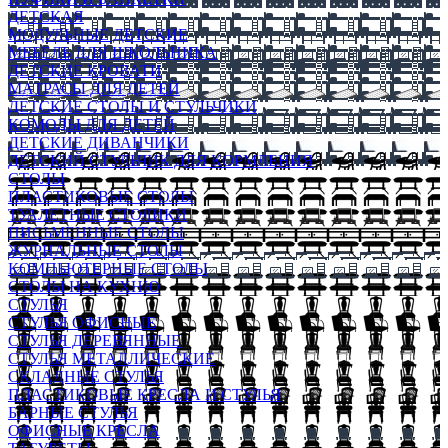
ДЕТСКАЯ
МОДУЛЬНЫЕ ДЕТСКИЕ
МЕБЕЛЬ ДЛЯ ШКОЛЬНИКА
ДЕТСКИЕ КРОВАТИ
МАТРАСЫ ДЛЯ ДЕТЕЙ
ДЕТСКИЕ СТОЛЫ И СТУЛЬЧИКИ
КОМОДЫ ДЛЯ ДЕТЕЙ
ДЕТСКИЕ ДИВАНЧИКИ
ДЕТСКИЙ СТУЛЬЧИК ДЛЯ КОРМЛЕНИЯ
СТОЛЫ
ПЛАСТИКОВЫЕ СТОЛЫ
ТУАЛЕТНЫЕ СТОЛИКИ
ПИСЬМЕННЫЕ СТОЛЫ
ЖУРНАЛЬНЫЕ СТОЛЫ
КОМПЬЮТЕРНЫЕ СТОЛЫ
СТОЛЫ НА КУХНЮ
СТУЛЬЯ
СТУЛЬЯ ОФИСНЫЕ
СТУЛЬЯ ДЕРЕВЯННЫЕ
СТУЛЬЯ МЕТАЛЛИЧЕСКИЕ
СКЛАДНЫЕ СТУЛЬЯ
ПЛАСТИКОВЫЕ КРЕСЛА И СТУЛЬЯ
БАРНЫЕ СТУЛЬЯ
ОФИСНЫЕ КРЕСЛА