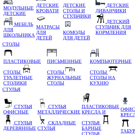
ДЕТСКИЕ
ДЕТСКИЕ
ДЕТСКИЕ
МОДУЛЬНЫЕ
КРОВАТИ
СТОЛЫ И
ДИВАНЧИКИ
ДЕТСКИЕ
СТУЛЬЧИКИ
ДЕТСКИЙ
МЕБЕЛЬ
МАТРАСЫ
СТУЛЬЧИК ДЛЯ
ДЛЯ
ДЛЯ
КОМОДЫ
КОРМЛЕНИЯ
ШКОЛЬНИКА
ДЕТЕЙ
ДЛЯ ДЕТЕЙ
СТОЛЫ
ПЛАСТИКОВЫЕ
ПИСЬМЕННЫЕ
КОМПЬЮТЕРНЫЕ
СТОЛЫ
СТОЛЫ
СТОЛЫ
ТУАЛЕТНЫЕ
ЖУРНАЛЬНЫЕ
СТОЛЫ НА
СТОЛИКИ
СТОЛЫ
КУХНЮ
СТУЛЬЯ
СТУЛЬЯ
СТУЛЬЯ
ПЛАСТИКОВЫЕ
ОФИС
ОФИСНЫЕ
МЕТАЛЛИЧЕСКИЕ
КРЕСЛА И
КРЕС
СТУЛЬЯ
СКЛАДНЫЕ
СТУЛЬЯ
ДЕРЕВЯННЫЕ
СТУЛЬЯ
БАРНЫЕ
ТАБУ
СТУЛЬЯ