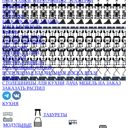
ПОДСТАВКИ, ЦВЕТОЧНИЦЫ, ЭТАЖЕРКИ
КОНСОЛИ
БЮРО
СУНДУКИ
БЕСКАРКАСНАЯ МЕБЕЛЬ
МЯГКАЯ МЕБЕЛЬ
HoReKa
СТОЛЫ ДЛЯ КАФЕ
СТУЛЬЯ ДЛЯ КАФЕ
Мебель лофт
БАРНЫЕ СТУЛЬЯ
ВЕШАЛКИ
УЛИЧНАЯ МЕБЕЛЬ
ГЛАДИЛЬНЫЕ ДОСКИ
ВСТРОЕННАЯ ГЛАДИЛЬНАЯ ДОСКА BELSI
АКЦИИ
СТОЛЕШНИЦЫ ДЛЯ КУХНИ
ДАЧА
МЕБЕЛЬ НА ЗАКАЗ
ЗАКАЗАТЬ РАСПИЛ
КУХНЯ
ТАБУРЕТЫ
МОДУЛЬНЫЕ