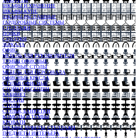
ТАБУРЕТЫ
ШКАФЫ И ХРАНЕНИЕ
ШКАФЫ-КУПЕ
ШКАФЫ-РАСПАШНЫЕ
ГАРДЕРОБНЫЕ СИСТЕМЫ
СТЕЛЛАЖИ
ПОЛКИ
СУНДУКИ
ЗЕРКАЛА
ОФИС
МЕБЕЛЬ ДЛЯ РУКОВОДИТЕЛЯ
ТУМБЫ ОФИСНЫЕ
ОФИСНЫЕ СТОЛЫ
МЕБЕЛЬ ДЛЯ ПЕРСОНАЛА
ОФИСНЫЕ КРЕСЛА
СТУЛЬЯ ОФИСНЫЕ
СТОЙКИ РЕСЕПШН
КАБИНЕТ
МАССИВ
СТОЛЫ
СТУЛЬЯ, БАНКЕТКИ
КОМОДЫ И ТУМБЫ
КРОВАТИ
ШКАФЫ, БУФЕТЫ, СТЕЛЛАЖИ
ПРЕДМЕТЫ ИНТЕРЬЕРА