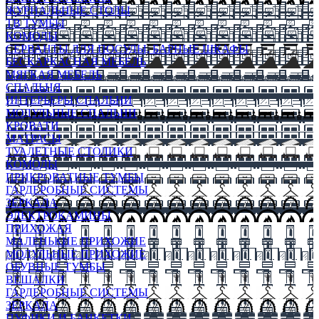
ЖУРНАЛЬНЫЕ СТОЛЫ
ТВ ТУМБЫ
КОМОДЫ
СЕРВАНТЫ ДЛЯ ПОСУДЫ, БАРНЫЕ ШКАФЫ
БЕСКАРКАСНАЯ МЕБЕЛЬ
МЯГКАЯ МЕБЕЛЬ
СПАЛЬНЯ
ИНТЕРЬЕРЫ СПАЛЬНИ
МОДУЛЬНЫЕ СПАЛЬНИ
КРОВАТИ
МАТРАСЫ
ТУАЛЕТНЫЕ СТОЛИКИ
КОМОДЫ
ПРИКРОВАТНЫЕ ТУМБЫ
ГАРДЕРОБНЫЕ СИСТЕМЫ
ЗЕРКАЛА
ЭЛЕКТРОКАМИНЫ
ПРИХОЖАЯ
МАЛЕНЬКИЕ ПРИХОЖИЕ
МОДУЛЬНЫЕ ПРИХОЖИЕ
ОБУВНЫЕ ТУМБЫ
ВЕШАЛКИ
ГАРДЕРОБНЫЕ СИСТЕМЫ
ЗЕРКАЛА
ПУФИКИ И БАНКЕТКИ