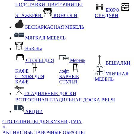
ПОДСТАВКИ, ЦВЕТОЧНИЦЫ,
БЮРО
ЭТАЖЕРКИ
КОНСОЛИ
СУНДУКИ
БЕСКАРКАСНАЯ МЕБЕЛЬ
МЯГКАЯ МЕБЕЛЬ
HoReKa
СТОЛЫ ДЛЯ
Мебель
ВЕШАЛКИ
КАФЕ
лофт
УЛИЧНАЯ
СТУЛЬЯ ДЛЯ
БАРНЫЕ
МЕБЕЛЬ
КАФЕ
СТУЛЬЯ
ГЛАДИЛЬНЫЕ ДОСКИ
ВСТРОЕННАЯ ГЛАДИЛЬНАЯ ДОСКА BELSI
АКЦИИ
СТОЛЕШНИЦЫ ДЛЯ КУХНИ
ДАЧА
×
АКЦИЯ!! ВЫСТАВОЧНЫЕ ОБРАЗЦЫ