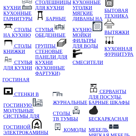
СТОЛЕШНИЦЫ
КУХОННЫЕ
КУХНИ
ДЛЯ КУХНИ
УГОЛКИ
БЫТОВАЯ
КУХОННЫЕ
МЯГКИЕ
ТЕХНИКА
ГАРНИТУРЫ
БАРНЫЕ
ДИВАНЫ НА
СТОЛЫ
СТУЛЬЯ
КУХНЮ
ВЫТЯЖКИ
НА КУХНЮ
ОБЕДЕННЫЕ
МОЙКИ
ФИЛЬТРЫ
СТОЛЫ
ГРУППЫ
ДЛЯ ВОДЫ
КУХОННАЯ
КНИЖКИ
СТЕНОВЫЕ
ФУРНИТУРА
ПАНЕЛИ ДЛЯ
СТУЛЬЯ
КУХНИ
СМЕСИТЕЛИ
ДЛЯ КУХНИ
(КУХОННЫЕ
ФАРТУКИ)
ГОСТИНАЯ
СЕРВАНТЫ
СТЕНКИ В
ДЛЯ ПОСУДЫ,
ЖУРНАЛЬНЫЕ
БАРНЫЕ ШКАФЫ
ГОСТИНУЮ
МОДУЛЬНЫЕ
СТОЛЫ
СИСТЕМЫ ДЛЯ
ТВ ТУМБЫ
БЕСКАРКАСНАЯ
ГОСТИНОЙ
КОМОДЫ
МЕБЕЛЬ
ЭЛЕКТРОКАМИНЫ
МЯГКАЯ МЕБЕЛЬ