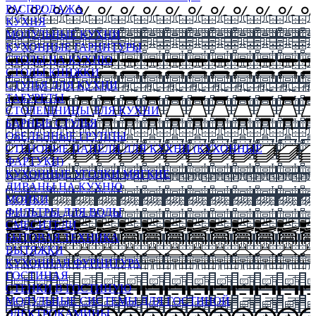
РАСПРОДАЖА
КУХНЯ
МОДУЛЬНЫЕ КУХНИ
КУХОННЫЕ ГАРНИТУРЫ
СТОЛЫ НА КУХНЮ
СТОЛЫ КНИЖКИ
СТУЛЬЯ ДЛЯ КУХНИ
ТАБУРЕТЫ
СТОЛЕШНИЦЫ ДЛЯ КУХНИ
БАРНЫЕ СТУЛЬЯ
ОБЕДЕННЫЕ ГРУППЫ
СТЕНОВЫЕ ПАНЕЛИ ДЛЯ КУХНИ (КУХОННЫЕ
ФАРТУКИ)
КУХОННЫЕ УГОЛКИ МЯГКИЕ
ДИВАНЫ НА КУХНЮ
МОЙКИ
ФИЛЬТРЫ ДЛЯ ВОДЫ
СМЕСИТЕЛИ
БЫТОВАЯ ТЕХНИКА
ВЫТЯЖКИ
КУХОННАЯ ФУРНИТУРА
ГОСТИНАЯ
СТЕНКИ В ГОСТИНУЮ
МОДУЛЬНЫЕ СИСТЕМЫ ДЛЯ ГОСТИНОЙ
ЭЛЕКТРОКАМИНЫ