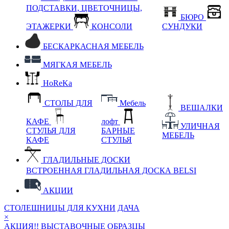
ПОДСТАВКИ, ЦВЕТОЧНИЦЫ,
БЮРО
ЭТАЖЕРКИ
КОНСОЛИ
СУНДУКИ
БЕСКАРКАСНАЯ МЕБЕЛЬ
МЯГКАЯ МЕБЕЛЬ
HoReKa
СТОЛЫ ДЛЯ
Мебель
ВЕШАЛКИ
КАФЕ
лофт
УЛИЧНАЯ
СТУЛЬЯ ДЛЯ
БАРНЫЕ
МЕБЕЛЬ
КАФЕ
СТУЛЬЯ
ГЛАДИЛЬНЫЕ ДОСКИ
ВСТРОЕННАЯ ГЛАДИЛЬНАЯ ДОСКА BELSI
АКЦИИ
СТОЛЕШНИЦЫ ДЛЯ КУХНИ
ДАЧА
×
АКЦИЯ!! ВЫСТАВОЧНЫЕ ОБРАЗЦЫ