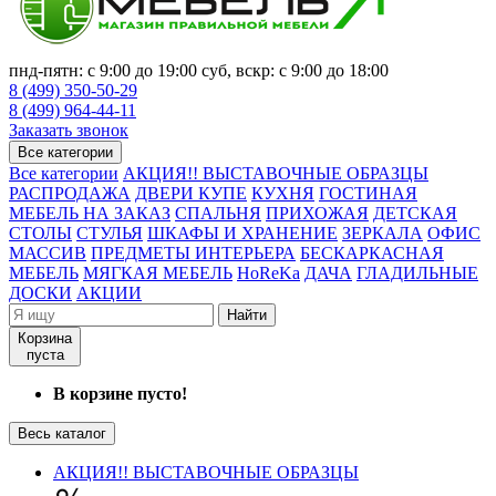
пнд-пятн: с 9:00 до 19:00 суб, вскр: с 9:00 до 18:00
8 (499) 350-50-29
8 (499) 964-44-11
Заказать звонок
Все категории
Все категории
АКЦИЯ!! ВЫСТАВОЧНЫЕ ОБРАЗЦЫ
РАСПРОДАЖА
ДВЕРИ КУПЕ
КУХНЯ
ГОСТИНАЯ
МЕБЕЛЬ НА ЗАКАЗ
СПАЛЬНЯ
ПРИХОЖАЯ
ДЕТСКАЯ
СТОЛЫ
СТУЛЬЯ
ШКАФЫ И ХРАНЕНИЕ
ЗЕРКАЛА
ОФИС
МАССИВ
ПРЕДМЕТЫ ИНТЕРЬЕРА
БЕСКАРКАСНАЯ
МЕБЕЛЬ
МЯГКАЯ МЕБЕЛЬ
HoReKa
ДАЧА
ГЛАДИЛЬНЫЕ
ДОСКИ
АКЦИИ
Найти
Корзина
пуста
В корзине пусто!
Весь каталог
АКЦИЯ!! ВЫСТАВОЧНЫЕ ОБРАЗЦЫ