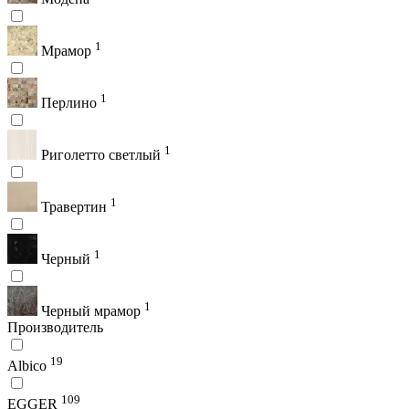
1
Мрамор
1
Перлино
1
Риголетто светлый
1
Травертин
1
Черный
1
Черный мрамор
Производитель
19
Albico
109
EGGER