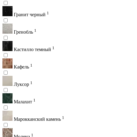
1
Гранит черный
1
Гренобль
1
Кастилло темный
1
Кафель
1
Луксор
1
Малахит
1
Марокканский камень
1
Модена