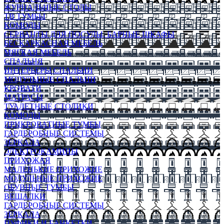
ЖУРНАЛЬНЫЕ СТОЛЫ
ТВ ТУМБЫ
КОМОДЫ
СЕРВАНТЫ ДЛЯ ПОСУДЫ, БАРНЫЕ ШКАФЫ
БЕСКАРКАСНАЯ МЕБЕЛЬ
МЯГКАЯ МЕБЕЛЬ
СПАЛЬНЯ
ИНТЕРЬЕРЫ СПАЛЬНИ
МОДУЛЬНЫЕ СПАЛЬНИ
КРОВАТИ
МАТРАСЫ
ТУАЛЕТНЫЕ СТОЛИКИ
КОМОДЫ
ПРИКРОВАТНЫЕ ТУМБЫ
ГАРДЕРОБНЫЕ СИСТЕМЫ
ЗЕРКАЛА
ЭЛЕКТРОКАМИНЫ
ПРИХОЖАЯ
МАЛЕНЬКИЕ ПРИХОЖИЕ
МОДУЛЬНЫЕ ПРИХОЖИЕ
ОБУВНЫЕ ТУМБЫ
ВЕШАЛКИ
ГАРДЕРОБНЫЕ СИСТЕМЫ
ЗЕРКАЛА
ПУФИКИ И БАНКЕТКИ