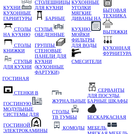
СТОЛЕШНИЦЫ
КУХОННЫЕ
КУХНИ
ДЛЯ КУХНИ
УГОЛКИ
БЫТОВАЯ
КУХОННЫЕ
МЯГКИЕ
ТЕХНИКА
ГАРНИТУРЫ
БАРНЫЕ
ДИВАНЫ НА
СТОЛЫ
СТУЛЬЯ
КУХНЮ
ВЫТЯЖКИ
НА КУХНЮ
ОБЕДЕННЫЕ
МОЙКИ
ФИЛЬТРЫ
СТОЛЫ
ГРУППЫ
ДЛЯ ВОДЫ
КУХОННАЯ
КНИЖКИ
СТЕНОВЫЕ
ФУРНИТУРА
ПАНЕЛИ ДЛЯ
СТУЛЬЯ
КУХНИ
СМЕСИТЕЛИ
ДЛЯ КУХНИ
(КУХОННЫЕ
ФАРТУКИ)
ГОСТИНАЯ
СЕРВАНТЫ
СТЕНКИ В
ДЛЯ ПОСУДЫ,
ЖУРНАЛЬНЫЕ
БАРНЫЕ ШКАФЫ
ГОСТИНУЮ
МОДУЛЬНЫЕ
СТОЛЫ
СИСТЕМЫ ДЛЯ
ТВ ТУМБЫ
БЕСКАРКАСНАЯ
ГОСТИНОЙ
КОМОДЫ
МЕБЕЛЬ
ЭЛЕКТРОКАМИНЫ
МЯГКАЯ МЕБЕЛЬ