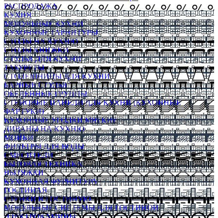
РАСПРОДАЖА
КУХНЯ
МОДУЛЬНЫЕ КУХНИ
КУХОННЫЕ ГАРНИТУРЫ
СТОЛЫ НА КУХНЮ
СТОЛЫ КНИЖКИ
СТУЛЬЯ ДЛЯ КУХНИ
ТАБУРЕТЫ
СТОЛЕШНИЦЫ ДЛЯ КУХНИ
БАРНЫЕ СТУЛЬЯ
ОБЕДЕННЫЕ ГРУППЫ
СТЕНОВЫЕ ПАНЕЛИ ДЛЯ КУХНИ (КУХОННЫЕ
ФАРТУКИ)
КУХОННЫЕ УГОЛКИ МЯГКИЕ
ДИВАНЫ НА КУХНЮ
МОЙКИ
ФИЛЬТРЫ ДЛЯ ВОДЫ
СМЕСИТЕЛИ
БЫТОВАЯ ТЕХНИКА
ВЫТЯЖКИ
КУХОННАЯ ФУРНИТУРА
ГОСТИНАЯ
СТЕНКИ В ГОСТИНУЮ
МОДУЛЬНЫЕ СИСТЕМЫ ДЛЯ ГОСТИНОЙ
ЭЛЕКТРОКАМИНЫ