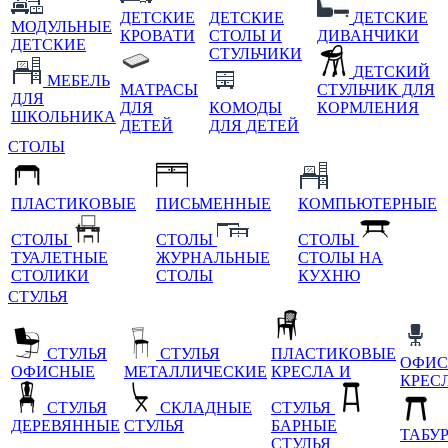
ДЕТСКИЕ
ДЕТСКИЕ
ДЕТСКИЕ
МОДУЛЬНЫЕ
КРОВАТИ
СТОЛЫ И
ДИВАНЧИКИ
ДЕТСКИЕ
СТУЛЬЧИКИ
ДЕТСКИЙ
МЕБЕЛЬ
МАТРАСЫ
СТУЛЬЧИК ДЛЯ
ДЛЯ
ДЛЯ
КОМОДЫ
КОРМЛЕНИЯ
ШКОЛЬНИКА
ДЕТЕЙ
ДЛЯ ДЕТЕЙ
СТОЛЫ
ПЛАСТИКОВЫЕ
ПИСЬМЕННЫЕ
КОМПЬЮТЕРНЫЕ
СТОЛЫ
СТОЛЫ
СТОЛЫ
ТУАЛЕТНЫЕ
ЖУРНАЛЬНЫЕ
СТОЛЫ НА
СТОЛИКИ
СТОЛЫ
КУХНЮ
СТУЛЬЯ
СТУЛЬЯ
СТУЛЬЯ
ПЛАСТИКОВЫЕ
ОФИС
ОФИСНЫЕ
МЕТАЛЛИЧЕСКИЕ
КРЕСЛА И
КРЕС
СТУЛЬЯ
СКЛАДНЫЕ
СТУЛЬЯ
ДЕРЕВЯННЫЕ
СТУЛЬЯ
БАРНЫЕ
ТАБУ
СТУЛЬЯ