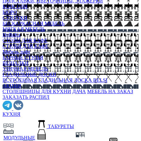
ПОДСТАВКИ, ЦВЕТОЧНИЦЫ, ЭТАЖЕРКИ
КОНСОЛИ
БЮРО
СУНДУКИ
БЕСКАРКАСНАЯ МЕБЕЛЬ
МЯГКАЯ МЕБЕЛЬ
HoReKa
СТОЛЫ ДЛЯ КАФЕ
СТУЛЬЯ ДЛЯ КАФЕ
Мебель лофт
БАРНЫЕ СТУЛЬЯ
ВЕШАЛКИ
УЛИЧНАЯ МЕБЕЛЬ
ГЛАДИЛЬНЫЕ ДОСКИ
ВСТРОЕННАЯ ГЛАДИЛЬНАЯ ДОСКА BELSI
АКЦИИ
СТОЛЕШНИЦЫ ДЛЯ КУХНИ
ДАЧА
МЕБЕЛЬ НА ЗАКАЗ
ЗАКАЗАТЬ РАСПИЛ
КУХНЯ
ТАБУРЕТЫ
МОДУЛЬНЫЕ