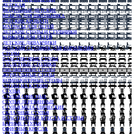
ДЕТСКАЯ
МОДУЛЬНЫЕ ДЕТСКИЕ
МЕБЕЛЬ ДЛЯ ШКОЛЬНИКА
ДЕТСКИЕ КРОВАТИ
МАТРАСЫ ДЛЯ ДЕТЕЙ
ДЕТСКИЕ СТОЛЫ И СТУЛЬЧИКИ
КОМОДЫ ДЛЯ ДЕТЕЙ
ДЕТСКИЕ ДИВАНЧИКИ
ДЕТСКИЙ СТУЛЬЧИК ДЛЯ КОРМЛЕНИЯ
СТОЛЫ
ПЛАСТИКОВЫЕ СТОЛЫ
ТУАЛЕТНЫЕ СТОЛИКИ
ПИСЬМЕННЫЕ СТОЛЫ
ЖУРНАЛЬНЫЕ СТОЛЫ
КОМПЬЮТЕРНЫЕ СТОЛЫ
СТОЛЫ НА КУХНЮ
СТУЛЬЯ
СТУЛЬЯ ОФИСНЫЕ
СТУЛЬЯ ДЕРЕВЯННЫЕ
СТУЛЬЯ МЕТАЛЛИЧЕСКИЕ
СКЛАДНЫЕ СТУЛЬЯ
ПЛАСТИКОВЫЕ КРЕСЛА И СТУЛЬЯ
БАРНЫЕ СТУЛЬЯ
ОФИСНЫЕ КРЕСЛА