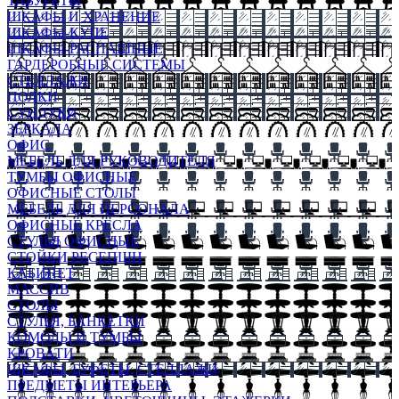
ТАБУРЕТЫ
ШКАФЫ И ХРАНЕНИЕ
ШКАФЫ-КУПЕ
ШКАФЫ-РАСПАШНЫЕ
ГАРДЕРОБНЫЕ СИСТЕМЫ
СТЕЛЛАЖИ
ПОЛКИ
СУНДУКИ
ЗЕРКАЛА
ОФИС
МЕБЕЛЬ ДЛЯ РУКОВОДИТЕЛЯ
ТУМБЫ ОФИСНЫЕ
ОФИСНЫЕ СТОЛЫ
МЕБЕЛЬ ДЛЯ ПЕРСОНАЛА
ОФИСНЫЕ КРЕСЛА
СТУЛЬЯ ОФИСНЫЕ
СТОЙКИ РЕСЕПШН
КАБИНЕТ
МАССИВ
СТОЛЫ
СТУЛЬЯ, БАНКЕТКИ
КОМОДЫ И ТУМБЫ
КРОВАТИ
ШКАФЫ, БУФЕТЫ, СТЕЛЛАЖИ
ПРЕДМЕТЫ ИНТЕРЬЕРА