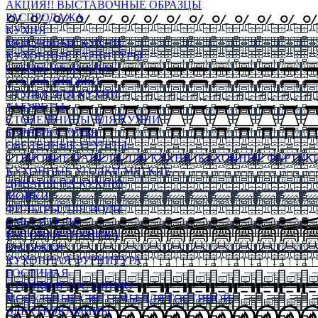
АКЦИЯ!! ВЫСТАВОЧНЫЕ ОБРАЗЦЫ
РАСПРОДАЖА
КУХНЯ
МОДУЛЬНЫЕ КУХНИ
КУХОННЫЕ ГАРНИТУРЫ
СТОЛЫ НА КУХНЮ
СТОЛЫ КНИЖКИ
СТУЛЬЯ ДЛЯ КУХНИ
ТАБУРЕТЫ
СТОЛЕШНИЦЫ ДЛЯ КУХНИ
БАРНЫЕ СТУЛЬЯ
ОБЕДЕННЫЕ ГРУППЫ
СТЕНОВЫЕ ПАНЕЛИ ДЛЯ КУХНИ (КУХОННЫЕ ФАРТУКИ
КУХОННЫЕ УГОЛКИ МЯГКИЕ
ДИВАНЫ НА КУХНЮ
МОЙКИ
ФИЛЬТРЫ ДЛЯ ВОДЫ
СМЕСИТЕЛИ
БЫТОВАЯ ТЕХНИКА
ВЫТЯЖКИ
КУХОННАЯ ФУРНИТУРА
ГОСТИНАЯ
СТЕНКИ В ГОСТИНУЮ
МОДУЛЬНЫЕ СИСТЕМЫ ДЛЯ ГОСТИНОЙ
ЭЛЕКТРОКАМИНЫ