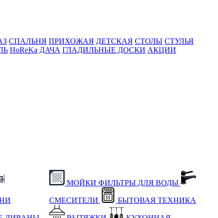
АЗ
СПАЛЬНЯ
ПРИХОЖАЯ
ДЕТСКАЯ
СТОЛЫ
СТУЛЬЯ
ЛЬ
HoReKa
ДАЧА
ГЛАДИЛЬНЫЕ ДОСКИ
АКЦИИ
МОЙКИ
ФИЛЬТРЫ ДЛЯ ВОДЫ
ХНИ
СМЕСИТЕЛИ
БЫТОВАЯ ТЕХНИКА
Е
ДИВАНЫ
ВЫТЯЖКИ
КУХОННАЯ