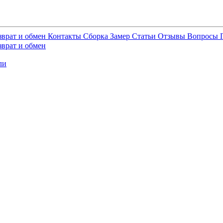
зврат и обмен
Контакты
Сборка
Замер
Статьи
Отзывы
Вопросы
зврат и обмен
ли