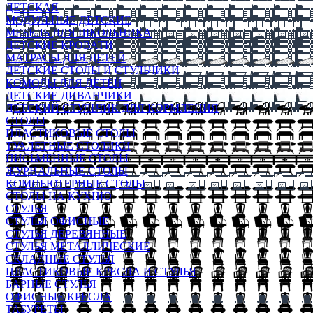
ДЕТСКАЯ
МОДУЛЬНЫЕ ДЕТСКИЕ
МЕБЕЛЬ ДЛЯ ШКОЛЬНИКА
ДЕТСКИЕ КРОВАТИ
МАТРАСЫ ДЛЯ ДЕТЕЙ
ДЕТСКИЕ СТОЛЫ И СТУЛЬЧИКИ
КОМОДЫ ДЛЯ ДЕТЕЙ
ДЕТСКИЕ ДИВАНЧИКИ
ДЕТСКИЙ СТУЛЬЧИК ДЛЯ КОРМЛЕНИЯ
СТОЛЫ
ПЛАСТИКОВЫЕ СТОЛЫ
ТУАЛЕТНЫЕ СТОЛИКИ
ПИСЬМЕННЫЕ СТОЛЫ
ЖУРНАЛЬНЫЕ СТОЛЫ
КОМПЬЮТЕРНЫЕ СТОЛЫ
СТОЛЫ НА КУХНЮ
СТУЛЬЯ
СТУЛЬЯ ОФИСНЫЕ
СТУЛЬЯ ДЕРЕВЯННЫЕ
СТУЛЬЯ МЕТАЛЛИЧЕСКИЕ
СКЛАДНЫЕ СТУЛЬЯ
ПЛАСТИКОВЫЕ КРЕСЛА И СТУЛЬЯ
БАРНЫЕ СТУЛЬЯ
ОФИСНЫЕ КРЕСЛА
ТАБУРЕТЫ