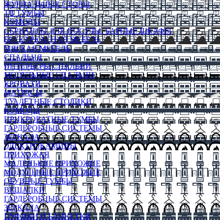
ЖУРНАЛЬНЫЕ СТОЛЫ
ТВ ТУМБЫ
КОМОДЫ
СЕРВАНТЫ ДЛЯ ПОСУДЫ, БАРНЫЕ ШКАФЫ
БЕСКАРКАСНАЯ МЕБЕЛЬ
МЯГКАЯ МЕБЕЛЬ
СПАЛЬНЯ
ИНТЕРЬЕРЫ СПАЛЬНИ
МОДУЛЬНЫЕ СПАЛЬНИ
КРОВАТИ
МАТРАСЫ
ТУАЛЕТНЫЕ СТОЛИКИ
КОМОДЫ
ПРИКРОВАТНЫЕ ТУМБЫ
ГАРДЕРОБНЫЕ СИСТЕМЫ
ЗЕРКАЛА
ЭЛЕКТРОКАМИНЫ
ПРИХОЖАЯ
МАЛЕНЬКИЕ ПРИХОЖИЕ
МОДУЛЬНЫЕ ПРИХОЖИЕ
ОБУВНЫЕ ТУМБЫ
ВЕШАЛКИ
ГАРДЕРОБНЫЕ СИСТЕМЫ
ЗЕРКАЛА
ПУФИКИ И БАНКЕТКИ