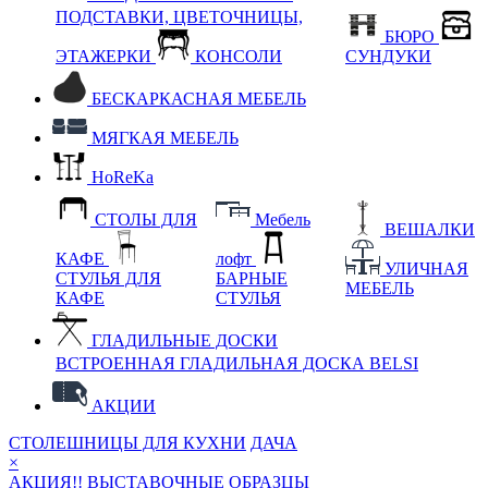
ПОДСТАВКИ, ЦВЕТОЧНИЦЫ,
БЮРО
ЭТАЖЕРКИ
КОНСОЛИ
СУНДУКИ
БЕСКАРКАСНАЯ МЕБЕЛЬ
МЯГКАЯ МЕБЕЛЬ
HoReKa
СТОЛЫ ДЛЯ
Мебель
ВЕШАЛКИ
КАФЕ
лофт
УЛИЧНАЯ
СТУЛЬЯ ДЛЯ
БАРНЫЕ
МЕБЕЛЬ
КАФЕ
СТУЛЬЯ
ГЛАДИЛЬНЫЕ ДОСКИ
ВСТРОЕННАЯ ГЛАДИЛЬНАЯ ДОСКА BELSI
АКЦИИ
СТОЛЕШНИЦЫ ДЛЯ КУХНИ
ДАЧА
×
АКЦИЯ!! ВЫСТАВОЧНЫЕ ОБРАЗЦЫ