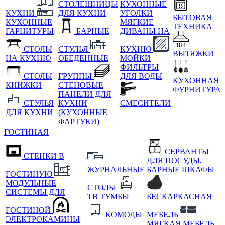
СТОЛЕШНИЦЫ
КУХОННЫЕ
КУХНИ
ДЛЯ КУХНИ
УГОЛКИ
БЫТОВАЯ
КУХОННЫЕ
МЯГКИЕ
ТЕХНИКА
ГАРНИТУРЫ
БАРНЫЕ
ДИВАНЫ НА
СТОЛЫ
СТУЛЬЯ
КУХНЮ
ВЫТЯЖКИ
НА КУХНЮ
ОБЕДЕННЫЕ
МОЙКИ
ФИЛЬТРЫ
СТОЛЫ
ГРУППЫ
ДЛЯ ВОДЫ
КУХОННАЯ
КНИЖКИ
СТЕНОВЫЕ
ФУРНИТУРА
ПАНЕЛИ ДЛЯ
СТУЛЬЯ
КУХНИ
СМЕСИТЕЛИ
ДЛЯ КУХНИ
(КУХОННЫЕ
ФАРТУКИ)
ГОСТИНАЯ
СЕРВАНТЫ
СТЕНКИ В
ДЛЯ ПОСУДЫ,
ЖУРНАЛЬНЫЕ
БАРНЫЕ ШКАФЫ
ГОСТИНУЮ
МОДУЛЬНЫЕ
СТОЛЫ
СИСТЕМЫ ДЛЯ
ТВ ТУМБЫ
БЕСКАРКАСНАЯ
ГОСТИНОЙ
КОМОДЫ
МЕБЕЛЬ
ЭЛЕКТРОКАМИНЫ
МЯГКАЯ МЕБЕЛЬ