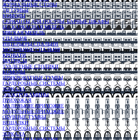
ЖУРНАЛЬНЫЕ СТОЛЫ
ТВ ТУМБЫ
КОМОДЫ
СЕРВАНТЫ ДЛЯ ПОСУДЫ, БАРНЫЕ ШКАФЫ
БЕСКАРКАСНАЯ МЕБЕЛЬ
МЯГКАЯ МЕБЕЛЬ
СПАЛЬНЯ
ИНТЕРЬЕРЫ СПАЛЬНИ
МОДУЛЬНЫЕ СПАЛЬНИ
КРОВАТИ
МАТРАСЫ
ТУАЛЕТНЫЕ СТОЛИКИ
КОМОДЫ
ПРИКРОВАТНЫЕ ТУМБЫ
ГАРДЕРОБНЫЕ СИСТЕМЫ
ЗЕРКАЛА
ЭЛЕКТРОКАМИНЫ
ПРИХОЖАЯ
МАЛЕНЬКИЕ ПРИХОЖИЕ
МОДУЛЬНЫЕ ПРИХОЖИЕ
ОБУВНЫЕ ТУМБЫ
ВЕШАЛКИ
ГАРДЕРОБНЫЕ СИСТЕМЫ
ЗЕРКАЛА
ПУФИКИ И БАНКЕТКИ