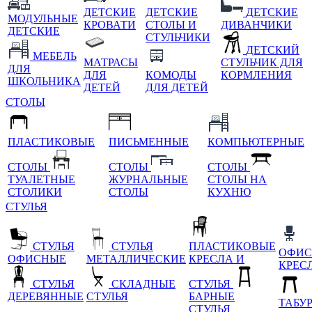
ДЕТСКИЕ
ДЕТСКИЕ
ДЕТСКИЕ
МОДУЛЬНЫЕ
КРОВАТИ
СТОЛЫ И
ДИВАНЧИКИ
ДЕТСКИЕ
СТУЛЬЧИКИ
ДЕТСКИЙ
МЕБЕЛЬ
МАТРАСЫ
СТУЛЬЧИК ДЛЯ
ДЛЯ
ДЛЯ
КОМОДЫ
КОРМЛЕНИЯ
ШКОЛЬНИКА
ДЕТЕЙ
ДЛЯ ДЕТЕЙ
СТОЛЫ
ПЛАСТИКОВЫЕ
ПИСЬМЕННЫЕ
КОМПЬЮТЕРНЫЕ
СТОЛЫ
СТОЛЫ
СТОЛЫ
ТУАЛЕТНЫЕ
ЖУРНАЛЬНЫЕ
СТОЛЫ НА
СТОЛИКИ
СТОЛЫ
КУХНЮ
СТУЛЬЯ
СТУЛЬЯ
СТУЛЬЯ
ПЛАСТИКОВЫЕ
ОФИС
ОФИСНЫЕ
МЕТАЛЛИЧЕСКИЕ
КРЕСЛА И
КРЕС
СТУЛЬЯ
СКЛАДНЫЕ
СТУЛЬЯ
ДЕРЕВЯННЫЕ
СТУЛЬЯ
БАРНЫЕ
ТАБУ
СТУЛЬЯ