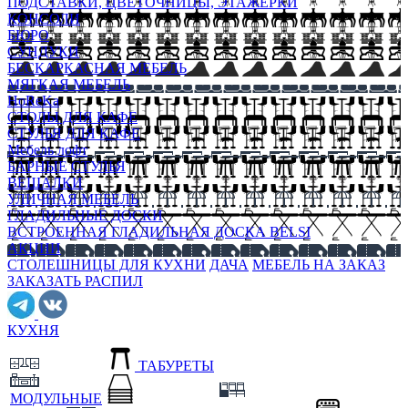
ПОДСТАВКИ, ЦВЕТОЧНИЦЫ, ЭТАЖЕРКИ
КОНСОЛИ
БЮРО
СУНДУКИ
БЕСКАРКАСНАЯ МЕБЕЛЬ
МЯГКАЯ МЕБЕЛЬ
HoReKa
СТОЛЫ ДЛЯ КАФЕ
СТУЛЬЯ ДЛЯ КАФЕ
Мебель лофт
БАРНЫЕ СТУЛЬЯ
ВЕШАЛКИ
УЛИЧНАЯ МЕБЕЛЬ
ГЛАДИЛЬНЫЕ ДОСКИ
ВСТРОЕННАЯ ГЛАДИЛЬНАЯ ДОСКА BELSI
АКЦИИ
СТОЛЕШНИЦЫ ДЛЯ КУХНИ
ДАЧА
МЕБЕЛЬ НА ЗАКАЗ
ЗАКАЗАТЬ РАСПИЛ
КУХНЯ
ТАБУРЕТЫ
МОДУЛЬНЫЕ