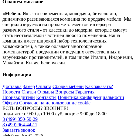
О нашем магазине
«Мебель Я»
- это современная, молодая и, безусловно,
динамично развивающаяся компания по продаже мебели. Мы
специализируемся на продаже элементов интерьера
различного стиля - от классики до модерна, которые смогут
стать неотъемлемой частицей любого помещения. Наша
компания имеет широкий набор технологических
возможностей, а также обладает многообразной
номенклатурой продукции от ведущих отечественных и
зарубежных производителей, в том числе Италии, Индонезии,
Малайзии, Китая, Белоруссии.
Информация
Доставка
Замер
Оплата
Сборка мебели
Как заказать?
Новости
Статьи
Отзывы
Вопросы
Гарантия
Производители
Контакты
Политика конфиденциальности
Оферта
Согласие на использование cookie
ЕСТЬ ВОПРОСЫ? ЗВОНИТЕ!
пнд-пятн: с 9:00 до 19:00 суб, вскр: с 9:00 до 18:00
8 (499) 350-50-29
8 (499) 964-44-11
Заказать звонок
«Мебель Я» © 2026