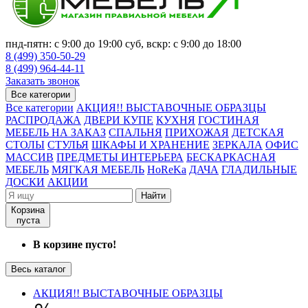
пнд-пятн: с 9:00 до 19:00 суб, вскр: с 9:00 до 18:00
8 (499) 350-50-29
8 (499) 964-44-11
Заказать звонок
Все категории
Все категории
АКЦИЯ!! ВЫСТАВОЧНЫЕ ОБРАЗЦЫ
РАСПРОДАЖА
ДВЕРИ КУПЕ
КУХНЯ
ГОСТИНАЯ
МЕБЕЛЬ НА ЗАКАЗ
СПАЛЬНЯ
ПРИХОЖАЯ
ДЕТСКАЯ
СТОЛЫ
СТУЛЬЯ
ШКАФЫ И ХРАНЕНИЕ
ЗЕРКАЛА
ОФИС
МАССИВ
ПРЕДМЕТЫ ИНТЕРЬЕРА
БЕСКАРКАСНАЯ
МЕБЕЛЬ
МЯГКАЯ МЕБЕЛЬ
HoReKa
ДАЧА
ГЛАДИЛЬНЫЕ
ДОСКИ
АКЦИИ
Найти
Корзина
пуста
В корзине пусто!
Весь каталог
АКЦИЯ!! ВЫСТАВОЧНЫЕ ОБРАЗЦЫ