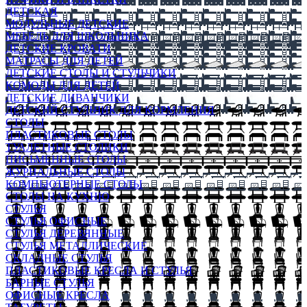
ДЕТСКАЯ
МОДУЛЬНЫЕ ДЕТСКИЕ
МЕБЕЛЬ ДЛЯ ШКОЛЬНИКА
ДЕТСКИЕ КРОВАТИ
МАТРАСЫ ДЛЯ ДЕТЕЙ
ДЕТСКИЕ СТОЛЫ И СТУЛЬЧИКИ
КОМОДЫ ДЛЯ ДЕТЕЙ
ДЕТСКИЕ ДИВАНЧИКИ
ДЕТСКИЙ СТУЛЬЧИК ДЛЯ КОРМЛЕНИЯ
СТОЛЫ
ПЛАСТИКОВЫЕ СТОЛЫ
ТУАЛЕТНЫЕ СТОЛИКИ
ПИСЬМЕННЫЕ СТОЛЫ
ЖУРНАЛЬНЫЕ СТОЛЫ
КОМПЬЮТЕРНЫЕ СТОЛЫ
СТОЛЫ НА КУХНЮ
СТУЛЬЯ
СТУЛЬЯ ОФИСНЫЕ
СТУЛЬЯ ДЕРЕВЯННЫЕ
СТУЛЬЯ МЕТАЛЛИЧЕСКИЕ
СКЛАДНЫЕ СТУЛЬЯ
ПЛАСТИКОВЫЕ КРЕСЛА И СТУЛЬЯ
БАРНЫЕ СТУЛЬЯ
ОФИСНЫЕ КРЕСЛА