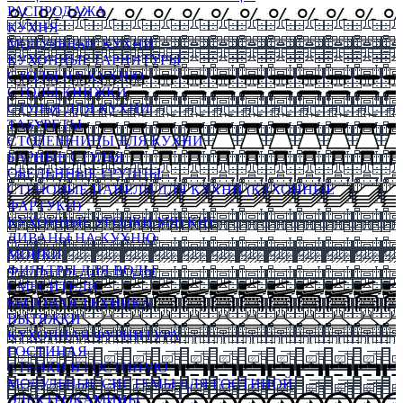
РАСПРОДАЖА
КУХНЯ
МОДУЛЬНЫЕ КУХНИ
КУХОННЫЕ ГАРНИТУРЫ
СТОЛЫ НА КУХНЮ
СТОЛЫ КНИЖКИ
СТУЛЬЯ ДЛЯ КУХНИ
ТАБУРЕТЫ
СТОЛЕШНИЦЫ ДЛЯ КУХНИ
БАРНЫЕ СТУЛЬЯ
ОБЕДЕННЫЕ ГРУППЫ
СТЕНОВЫЕ ПАНЕЛИ ДЛЯ КУХНИ (КУХОННЫЕ
ФАРТУКИ)
КУХОННЫЕ УГОЛКИ МЯГКИЕ
ДИВАНЫ НА КУХНЮ
МОЙКИ
ФИЛЬТРЫ ДЛЯ ВОДЫ
СМЕСИТЕЛИ
БЫТОВАЯ ТЕХНИКА
ВЫТЯЖКИ
КУХОННАЯ ФУРНИТУРА
ГОСТИНАЯ
СТЕНКИ В ГОСТИНУЮ
МОДУЛЬНЫЕ СИСТЕМЫ ДЛЯ ГОСТИНОЙ
ЭЛЕКТРОКАМИНЫ