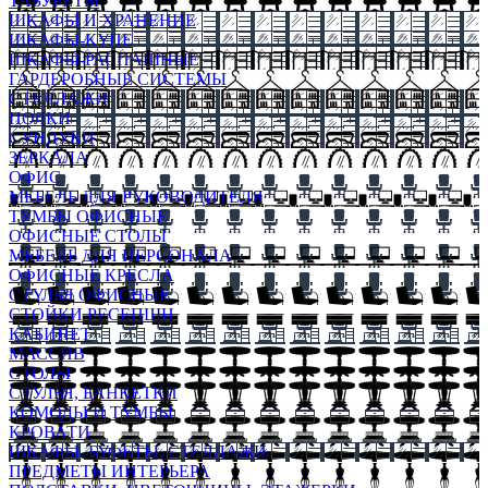
ТАБУРЕТЫ
ШКАФЫ И ХРАНЕНИЕ
ШКАФЫ-КУПЕ
ШКАФЫ-РАСПАШНЫЕ
ГАРДЕРОБНЫЕ СИСТЕМЫ
СТЕЛЛАЖИ
ПОЛКИ
СУНДУКИ
ЗЕРКАЛА
ОФИС
МЕБЕЛЬ ДЛЯ РУКОВОДИТЕЛЯ
ТУМБЫ ОФИСНЫЕ
ОФИСНЫЕ СТОЛЫ
МЕБЕЛЬ ДЛЯ ПЕРСОНАЛА
ОФИСНЫЕ КРЕСЛА
СТУЛЬЯ ОФИСНЫЕ
СТОЙКИ РЕСЕПШН
КАБИНЕТ
МАССИВ
СТОЛЫ
СТУЛЬЯ, БАНКЕТКИ
КОМОДЫ И ТУМБЫ
КРОВАТИ
ШКАФЫ, БУФЕТЫ, СТЕЛЛАЖИ
ПРЕДМЕТЫ ИНТЕРЬЕРА