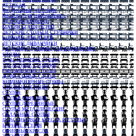
ДЕТСКАЯ
МОДУЛЬНЫЕ ДЕТСКИЕ
МЕБЕЛЬ ДЛЯ ШКОЛЬНИКА
ДЕТСКИЕ КРОВАТИ
МАТРАСЫ ДЛЯ ДЕТЕЙ
ДЕТСКИЕ СТОЛЫ И СТУЛЬЧИКИ
КОМОДЫ ДЛЯ ДЕТЕЙ
ДЕТСКИЕ ДИВАНЧИКИ
ДЕТСКИЙ СТУЛЬЧИК ДЛЯ КОРМЛЕНИЯ
СТОЛЫ
ПЛАСТИКОВЫЕ СТОЛЫ
ТУАЛЕТНЫЕ СТОЛИКИ
ПИСЬМЕННЫЕ СТОЛЫ
ЖУРНАЛЬНЫЕ СТОЛЫ
КОМПЬЮТЕРНЫЕ СТОЛЫ
СТОЛЫ НА КУХНЮ
СТУЛЬЯ
СТУЛЬЯ ОФИСНЫЕ
СТУЛЬЯ ДЕРЕВЯННЫЕ
СТУЛЬЯ МЕТАЛЛИЧЕСКИЕ
СКЛАДНЫЕ СТУЛЬЯ
ПЛАСТИКОВЫЕ КРЕСЛА И СТУЛЬЯ
БАРНЫЕ СТУЛЬЯ
ОФИСНЫЕ КРЕСЛА