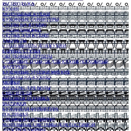
РАСПРОДАЖА
КУХНЯ
МОДУЛЬНЫЕ КУХНИ
КУХОННЫЕ ГАРНИТУРЫ
СТОЛЫ НА КУХНЮ
СТОЛЫ КНИЖКИ
СТУЛЬЯ ДЛЯ КУХНИ
ТАБУРЕТЫ
СТОЛЕШНИЦЫ ДЛЯ КУХНИ
БАРНЫЕ СТУЛЬЯ
ОБЕДЕННЫЕ ГРУППЫ
СТЕНОВЫЕ ПАНЕЛИ ДЛЯ КУХНИ (КУХОННЫЕ
ФАРТУКИ)
КУХОННЫЕ УГОЛКИ МЯГКИЕ
ДИВАНЫ НА КУХНЮ
МОЙКИ
ФИЛЬТРЫ ДЛЯ ВОДЫ
СМЕСИТЕЛИ
БЫТОВАЯ ТЕХНИКА
ВЫТЯЖКИ
КУХОННАЯ ФУРНИТУРА
ГОСТИНАЯ
СТЕНКИ В ГОСТИНУЮ
МОДУЛЬНЫЕ СИСТЕМЫ ДЛЯ ГОСТИНОЙ
ЭЛЕКТРОКАМИНЫ