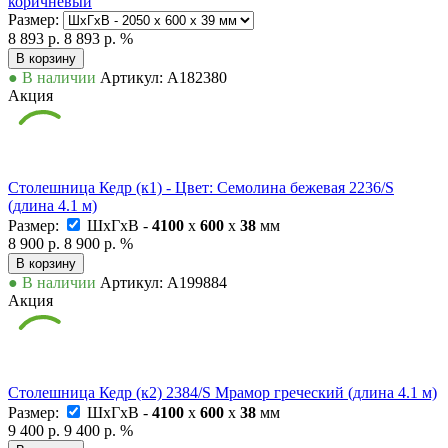
коричневый
Размер:
8 893 р.
8 893 р.
%
В корзину
● В наличии
Артикул: А182380
Акция
Столешница Кедр (к1) - Цвет: Семолина бежевая 2236/S
(длина 4.1 м)
Размер:
ШxГxВ -
4100
x
600
x
38
мм
8 900 р.
8 900 р.
%
В корзину
● В наличии
Артикул: А199884
Акция
Столешница Кедр (к2) 2384/S Мрамор греческий (длина 4.1 м)
Размер:
ШxГxВ -
4100
x
600
x
38
мм
9 400 р.
9 400 р.
%