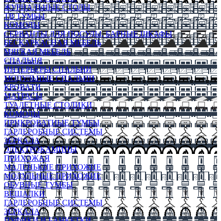
ЖУРНАЛЬНЫЕ СТОЛЫ
ТВ ТУМБЫ
КОМОДЫ
СЕРВАНТЫ ДЛЯ ПОСУДЫ, БАРНЫЕ ШКАФЫ
БЕСКАРКАСНАЯ МЕБЕЛЬ
МЯГКАЯ МЕБЕЛЬ
СПАЛЬНЯ
ИНТЕРЬЕРЫ СПАЛЬНИ
МОДУЛЬНЫЕ СПАЛЬНИ
КРОВАТИ
МАТРАСЫ
ТУАЛЕТНЫЕ СТОЛИКИ
КОМОДЫ
ПРИКРОВАТНЫЕ ТУМБЫ
ГАРДЕРОБНЫЕ СИСТЕМЫ
ЗЕРКАЛА
ЭЛЕКТРОКАМИНЫ
ПРИХОЖАЯ
МАЛЕНЬКИЕ ПРИХОЖИЕ
МОДУЛЬНЫЕ ПРИХОЖИЕ
ОБУВНЫЕ ТУМБЫ
ВЕШАЛКИ
ГАРДЕРОБНЫЕ СИСТЕМЫ
ЗЕРКАЛА
ПУФИКИ И БАНКЕТКИ