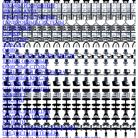
ТАБУРЕТЫ
ШКАФЫ И ХРАНЕНИЕ
ШКАФЫ-КУПЕ
ШКАФЫ-РАСПАШНЫЕ
ГАРДЕРОБНЫЕ СИСТЕМЫ
СТЕЛЛАЖИ
ПОЛКИ
СУНДУКИ
ЗЕРКАЛА
ОФИС
МЕБЕЛЬ ДЛЯ РУКОВОДИТЕЛЯ
ТУМБЫ ОФИСНЫЕ
ОФИСНЫЕ СТОЛЫ
МЕБЕЛЬ ДЛЯ ПЕРСОНАЛА
ОФИСНЫЕ КРЕСЛА
СТУЛЬЯ ОФИСНЫЕ
СТОЙКИ РЕСЕПШН
КАБИНЕТ
МАССИВ
СТОЛЫ
СТУЛЬЯ, БАНКЕТКИ
КОМОДЫ И ТУМБЫ
КРОВАТИ
ШКАФЫ, БУФЕТЫ, СТЕЛЛАЖИ
ПРЕДМЕТЫ ИНТЕРЬЕРА