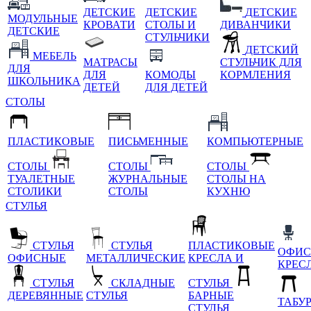
ДЕТСКИЕ
ДЕТСКИЕ
ДЕТСКИЕ
МОДУЛЬНЫЕ
КРОВАТИ
СТОЛЫ И
ДИВАНЧИКИ
ДЕТСКИЕ
СТУЛЬЧИКИ
ДЕТСКИЙ
МЕБЕЛЬ
МАТРАСЫ
СТУЛЬЧИК ДЛЯ
ДЛЯ
ДЛЯ
КОМОДЫ
КОРМЛЕНИЯ
ШКОЛЬНИКА
ДЕТЕЙ
ДЛЯ ДЕТЕЙ
СТОЛЫ
ПЛАСТИКОВЫЕ
ПИСЬМЕННЫЕ
КОМПЬЮТЕРНЫЕ
СТОЛЫ
СТОЛЫ
СТОЛЫ
ТУАЛЕТНЫЕ
ЖУРНАЛЬНЫЕ
СТОЛЫ НА
СТОЛИКИ
СТОЛЫ
КУХНЮ
СТУЛЬЯ
СТУЛЬЯ
СТУЛЬЯ
ПЛАСТИКОВЫЕ
ОФИС
ОФИСНЫЕ
МЕТАЛЛИЧЕСКИЕ
КРЕСЛА И
КРЕС
СТУЛЬЯ
СКЛАДНЫЕ
СТУЛЬЯ
ДЕРЕВЯННЫЕ
СТУЛЬЯ
БАРНЫЕ
ТАБУ
СТУЛЬЯ