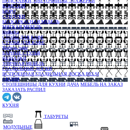
ПОДСТАВКИ, ЦВЕТОЧНИЦЫ, ЭТАЖЕРКИ
КОНСОЛИ
БЮРО
СУНДУКИ
БЕСКАРКАСНАЯ МЕБЕЛЬ
МЯГКАЯ МЕБЕЛЬ
HoReKa
СТОЛЫ ДЛЯ КАФЕ
СТУЛЬЯ ДЛЯ КАФЕ
Мебель лофт
БАРНЫЕ СТУЛЬЯ
ВЕШАЛКИ
УЛИЧНАЯ МЕБЕЛЬ
ГЛАДИЛЬНЫЕ ДОСКИ
ВСТРОЕННАЯ ГЛАДИЛЬНАЯ ДОСКА BELSI
АКЦИИ
СТОЛЕШНИЦЫ ДЛЯ КУХНИ
ДАЧА
МЕБЕЛЬ НА ЗАКАЗ
ЗАКАЗАТЬ РАСПИЛ
КУХНЯ
ТАБУРЕТЫ
МОДУЛЬНЫЕ