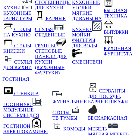
СТОЛЕШНИЦЫ
КУХОННЫЕ
КУХНИ
ДЛЯ КУХНИ
УГОЛКИ
БЫТОВАЯ
КУХОННЫЕ
МЯГКИЕ
ТЕХНИКА
ГАРНИТУРЫ
БАРНЫЕ
ДИВАНЫ НА
СТОЛЫ
СТУЛЬЯ
КУХНЮ
ВЫТЯЖКИ
НА КУХНЮ
ОБЕДЕННЫЕ
МОЙКИ
ФИЛЬТРЫ
СТОЛЫ
ГРУППЫ
ДЛЯ ВОДЫ
КУХОННАЯ
КНИЖКИ
СТЕНОВЫЕ
ФУРНИТУРА
ПАНЕЛИ ДЛЯ
СТУЛЬЯ
КУХНИ
СМЕСИТЕЛИ
ДЛЯ КУХНИ
(КУХОННЫЕ
ФАРТУКИ)
ГОСТИНАЯ
СЕРВАНТЫ
СТЕНКИ В
ДЛЯ ПОСУДЫ,
ЖУРНАЛЬНЫЕ
БАРНЫЕ ШКАФЫ
ГОСТИНУЮ
МОДУЛЬНЫЕ
СТОЛЫ
СИСТЕМЫ ДЛЯ
ТВ ТУМБЫ
БЕСКАРКАСНАЯ
ГОСТИНОЙ
КОМОДЫ
МЕБЕЛЬ
ЭЛЕКТРОКАМИНЫ
МЯГКАЯ МЕБЕЛЬ