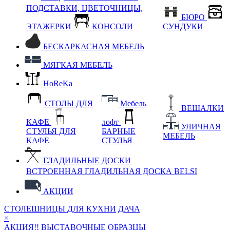
ПОДСТАВКИ, ЦВЕТОЧНИЦЫ,
БЮРО
ЭТАЖЕРКИ
КОНСОЛИ
СУНДУКИ
БЕСКАРКАСНАЯ МЕБЕЛЬ
МЯГКАЯ МЕБЕЛЬ
HoReKa
СТОЛЫ ДЛЯ
Мебель
ВЕШАЛКИ
КАФЕ
лофт
УЛИЧНАЯ
СТУЛЬЯ ДЛЯ
БАРНЫЕ
МЕБЕЛЬ
КАФЕ
СТУЛЬЯ
ГЛАДИЛЬНЫЕ ДОСКИ
ВСТРОЕННАЯ ГЛАДИЛЬНАЯ ДОСКА BELSI
АКЦИИ
СТОЛЕШНИЦЫ ДЛЯ КУХНИ
ДАЧА
×
АКЦИЯ!! ВЫСТАВОЧНЫЕ ОБРАЗЦЫ