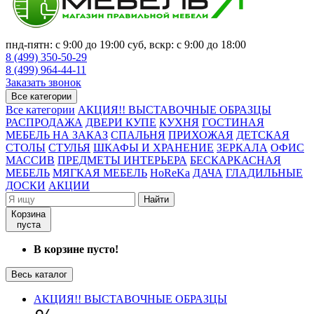
пнд-пятн: с 9:00 до 19:00 суб, вскр: с 9:00 до 18:00
8 (499) 350-50-29
8 (499) 964-44-11
Заказать звонок
Все категории
Все категории
АКЦИЯ!! ВЫСТАВОЧНЫЕ ОБРАЗЦЫ
РАСПРОДАЖА
ДВЕРИ КУПЕ
КУХНЯ
ГОСТИНАЯ
МЕБЕЛЬ НА ЗАКАЗ
СПАЛЬНЯ
ПРИХОЖАЯ
ДЕТСКАЯ
СТОЛЫ
СТУЛЬЯ
ШКАФЫ И ХРАНЕНИЕ
ЗЕРКАЛА
ОФИС
МАССИВ
ПРЕДМЕТЫ ИНТЕРЬЕРА
БЕСКАРКАСНАЯ
МЕБЕЛЬ
МЯГКАЯ МЕБЕЛЬ
HoReKa
ДАЧА
ГЛАДИЛЬНЫЕ
ДОСКИ
АКЦИИ
Найти
Корзина
пуста
В корзине пусто!
Весь каталог
АКЦИЯ!! ВЫСТАВОЧНЫЕ ОБРАЗЦЫ