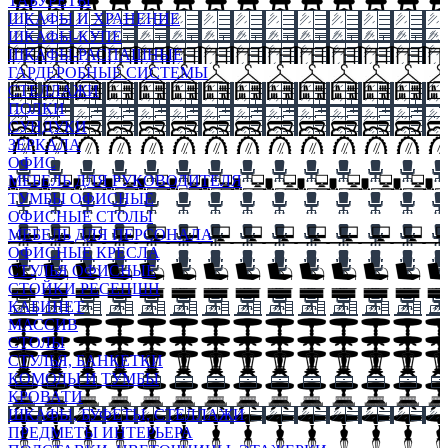
ТАБУРЕТЫ
ШКАФЫ И ХРАНЕНИЕ
ШКАФЫ-КУПЕ
ШКАФЫ-РАСПАШНЫЕ
ГАРДЕРОБНЫЕ СИСТЕМЫ
СТЕЛЛАЖИ
ПОЛКИ
СУНДУКИ
ЗЕРКАЛА
ОФИС
МЕБЕЛЬ ДЛЯ РУКОВОДИТЕЛЯ
ТУМБЫ ОФИСНЫЕ
ОФИСНЫЕ СТОЛЫ
МЕБЕЛЬ ДЛЯ ПЕРСОНАЛА
ОФИСНЫЕ КРЕСЛА
СТУЛЬЯ ОФИСНЫЕ
СТОЙКИ РЕСЕПШН
КАБИНЕТ
МАССИВ
СТОЛЫ
СТУЛЬЯ, БАНКЕТКИ
КОМОДЫ И ТУМБЫ
КРОВАТИ
ШКАФЫ, БУФЕТЫ, СТЕЛЛАЖИ
ПРЕДМЕТЫ ИНТЕРЬЕРА