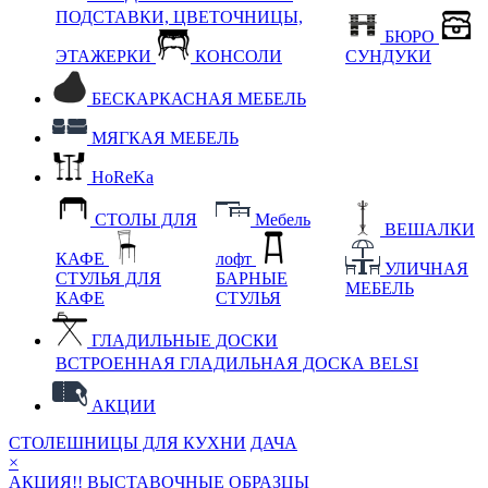
ПОДСТАВКИ, ЦВЕТОЧНИЦЫ,
БЮРО
ЭТАЖЕРКИ
КОНСОЛИ
СУНДУКИ
БЕСКАРКАСНАЯ МЕБЕЛЬ
МЯГКАЯ МЕБЕЛЬ
HoReKa
СТОЛЫ ДЛЯ
Мебель
ВЕШАЛКИ
КАФЕ
лофт
УЛИЧНАЯ
СТУЛЬЯ ДЛЯ
БАРНЫЕ
МЕБЕЛЬ
КАФЕ
СТУЛЬЯ
ГЛАДИЛЬНЫЕ ДОСКИ
ВСТРОЕННАЯ ГЛАДИЛЬНАЯ ДОСКА BELSI
АКЦИИ
СТОЛЕШНИЦЫ ДЛЯ КУХНИ
ДАЧА
×
АКЦИЯ!! ВЫСТАВОЧНЫЕ ОБРАЗЦЫ