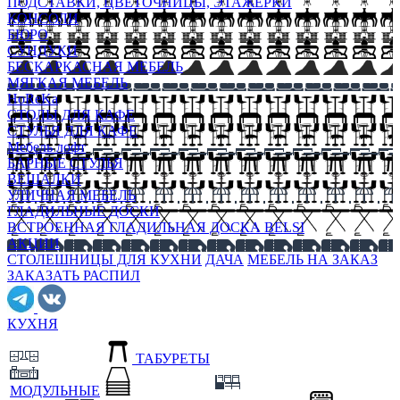
ПОДСТАВКИ, ЦВЕТОЧНИЦЫ, ЭТАЖЕРКИ
КОНСОЛИ
БЮРО
СУНДУКИ
БЕСКАРКАСНАЯ МЕБЕЛЬ
МЯГКАЯ МЕБЕЛЬ
HoReKa
СТОЛЫ ДЛЯ КАФЕ
СТУЛЬЯ ДЛЯ КАФЕ
Мебель лофт
БАРНЫЕ СТУЛЬЯ
ВЕШАЛКИ
УЛИЧНАЯ МЕБЕЛЬ
ГЛАДИЛЬНЫЕ ДОСКИ
ВСТРОЕННАЯ ГЛАДИЛЬНАЯ ДОСКА BELSI
АКЦИИ
СТОЛЕШНИЦЫ ДЛЯ КУХНИ
ДАЧА
МЕБЕЛЬ НА ЗАКАЗ
ЗАКАЗАТЬ РАСПИЛ
КУХНЯ
ТАБУРЕТЫ
МОДУЛЬНЫЕ