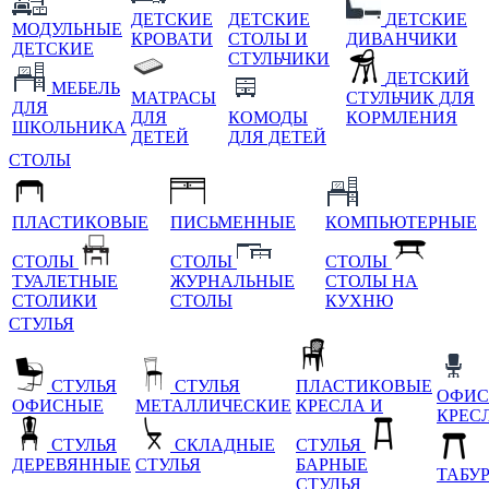
ДЕТСКИЕ
ДЕТСКИЕ
ДЕТСКИЕ
МОДУЛЬНЫЕ
КРОВАТИ
СТОЛЫ И
ДИВАНЧИКИ
ДЕТСКИЕ
СТУЛЬЧИКИ
ДЕТСКИЙ
МЕБЕЛЬ
МАТРАСЫ
СТУЛЬЧИК ДЛЯ
ДЛЯ
ДЛЯ
КОМОДЫ
КОРМЛЕНИЯ
ШКОЛЬНИКА
ДЕТЕЙ
ДЛЯ ДЕТЕЙ
СТОЛЫ
ПЛАСТИКОВЫЕ
ПИСЬМЕННЫЕ
КОМПЬЮТЕРНЫЕ
СТОЛЫ
СТОЛЫ
СТОЛЫ
ТУАЛЕТНЫЕ
ЖУРНАЛЬНЫЕ
СТОЛЫ НА
СТОЛИКИ
СТОЛЫ
КУХНЮ
СТУЛЬЯ
СТУЛЬЯ
СТУЛЬЯ
ПЛАСТИКОВЫЕ
ОФИС
ОФИСНЫЕ
МЕТАЛЛИЧЕСКИЕ
КРЕСЛА И
КРЕС
СТУЛЬЯ
СКЛАДНЫЕ
СТУЛЬЯ
ДЕРЕВЯННЫЕ
СТУЛЬЯ
БАРНЫЕ
ТАБУ
СТУЛЬЯ