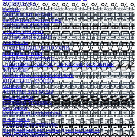
РАСПРОДАЖА
КУХНЯ
МОДУЛЬНЫЕ КУХНИ
КУХОННЫЕ ГАРНИТУРЫ
СТОЛЫ НА КУХНЮ
СТОЛЫ КНИЖКИ
СТУЛЬЯ ДЛЯ КУХНИ
ТАБУРЕТЫ
СТОЛЕШНИЦЫ ДЛЯ КУХНИ
БАРНЫЕ СТУЛЬЯ
ОБЕДЕННЫЕ ГРУППЫ
СТЕНОВЫЕ ПАНЕЛИ ДЛЯ КУХНИ (КУХОННЫЕ
ФАРТУКИ)
КУХОННЫЕ УГОЛКИ МЯГКИЕ
ДИВАНЫ НА КУХНЮ
МОЙКИ
ФИЛЬТРЫ ДЛЯ ВОДЫ
СМЕСИТЕЛИ
БЫТОВАЯ ТЕХНИКА
ВЫТЯЖКИ
КУХОННАЯ ФУРНИТУРА
ГОСТИНАЯ
СТЕНКИ В ГОСТИНУЮ
МОДУЛЬНЫЕ СИСТЕМЫ ДЛЯ ГОСТИНОЙ
ЭЛЕКТРОКАМИНЫ