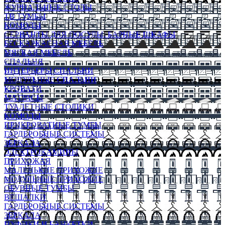
ЖУРНАЛЬНЫЕ СТОЛЫ
ТВ ТУМБЫ
КОМОДЫ
СЕРВАНТЫ ДЛЯ ПОСУДЫ, БАРНЫЕ ШКАФЫ
БЕСКАРКАСНАЯ МЕБЕЛЬ
МЯГКАЯ МЕБЕЛЬ
СПАЛЬНЯ
ИНТЕРЬЕРЫ СПАЛЬНИ
МОДУЛЬНЫЕ СПАЛЬНИ
КРОВАТИ
МАТРАСЫ
ТУАЛЕТНЫЕ СТОЛИКИ
КОМОДЫ
ПРИКРОВАТНЫЕ ТУМБЫ
ГАРДЕРОБНЫЕ СИСТЕМЫ
ЗЕРКАЛА
ЭЛЕКТРОКАМИНЫ
ПРИХОЖАЯ
МАЛЕНЬКИЕ ПРИХОЖИЕ
МОДУЛЬНЫЕ ПРИХОЖИЕ
ОБУВНЫЕ ТУМБЫ
ВЕШАЛКИ
ГАРДЕРОБНЫЕ СИСТЕМЫ
ЗЕРКАЛА
ПУФИКИ И БАНКЕТКИ