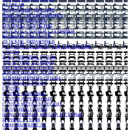
ДЕТСКАЯ
МОДУЛЬНЫЕ ДЕТСКИЕ
МЕБЕЛЬ ДЛЯ ШКОЛЬНИКА
ДЕТСКИЕ КРОВАТИ
МАТРАСЫ ДЛЯ ДЕТЕЙ
ДЕТСКИЕ СТОЛЫ И СТУЛЬЧИКИ
КОМОДЫ ДЛЯ ДЕТЕЙ
ДЕТСКИЕ ДИВАНЧИКИ
ДЕТСКИЙ СТУЛЬЧИК ДЛЯ КОРМЛЕНИЯ
СТОЛЫ
ПЛАСТИКОВЫЕ СТОЛЫ
ТУАЛЕТНЫЕ СТОЛИКИ
ПИСЬМЕННЫЕ СТОЛЫ
ЖУРНАЛЬНЫЕ СТОЛЫ
КОМПЬЮТЕРНЫЕ СТОЛЫ
СТОЛЫ НА КУХНЮ
СТУЛЬЯ
СТУЛЬЯ ОФИСНЫЕ
СТУЛЬЯ ДЕРЕВЯННЫЕ
СТУЛЬЯ МЕТАЛЛИЧЕСКИЕ
СКЛАДНЫЕ СТУЛЬЯ
ПЛАСТИКОВЫЕ КРЕСЛА И СТУЛЬЯ
БАРНЫЕ СТУЛЬЯ
ОФИСНЫЕ КРЕСЛА