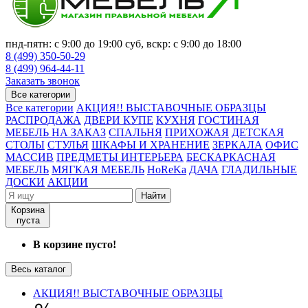
пнд-пятн: с 9:00 до 19:00 суб, вскр: с 9:00 до 18:00
8 (499) 350-50-29
8 (499) 964-44-11
Заказать звонок
Все категории
Все категории
АКЦИЯ!! ВЫСТАВОЧНЫЕ ОБРАЗЦЫ
РАСПРОДАЖА
ДВЕРИ КУПЕ
КУХНЯ
ГОСТИНАЯ
МЕБЕЛЬ НА ЗАКАЗ
СПАЛЬНЯ
ПРИХОЖАЯ
ДЕТСКАЯ
СТОЛЫ
СТУЛЬЯ
ШКАФЫ И ХРАНЕНИЕ
ЗЕРКАЛА
ОФИС
МАССИВ
ПРЕДМЕТЫ ИНТЕРЬЕРА
БЕСКАРКАСНАЯ
МЕБЕЛЬ
МЯГКАЯ МЕБЕЛЬ
HoReKa
ДАЧА
ГЛАДИЛЬНЫЕ
ДОСКИ
АКЦИИ
Найти
Корзина
пуста
В корзине пусто!
Весь каталог
АКЦИЯ!! ВЫСТАВОЧНЫЕ ОБРАЗЦЫ