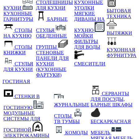
СТОЛЕШНИЦЫ
КУХОННЫЕ
КУХНИ
ДЛЯ КУХНИ
УГОЛКИ
БЫТОВАЯ
КУХОННЫЕ
МЯГКИЕ
ТЕХНИКА
ГАРНИТУРЫ
БАРНЫЕ
ДИВАНЫ НА
СТОЛЫ
СТУЛЬЯ
КУХНЮ
ВЫТЯЖКИ
НА КУХНЮ
ОБЕДЕННЫЕ
МОЙКИ
ФИЛЬТРЫ
СТОЛЫ
ГРУППЫ
ДЛЯ ВОДЫ
КУХОННАЯ
КНИЖКИ
СТЕНОВЫЕ
ФУРНИТУРА
ПАНЕЛИ ДЛЯ
СТУЛЬЯ
КУХНИ
СМЕСИТЕЛИ
ДЛЯ КУХНИ
(КУХОННЫЕ
ФАРТУКИ)
ГОСТИНАЯ
СЕРВАНТЫ
СТЕНКИ В
ДЛЯ ПОСУДЫ,
ЖУРНАЛЬНЫЕ
БАРНЫЕ ШКАФЫ
ГОСТИНУЮ
МОДУЛЬНЫЕ
СТОЛЫ
СИСТЕМЫ ДЛЯ
ТВ ТУМБЫ
БЕСКАРКАСНАЯ
ГОСТИНОЙ
КОМОДЫ
МЕБЕЛЬ
ЭЛЕКТРОКАМИНЫ
МЯГКАЯ МЕБЕЛЬ