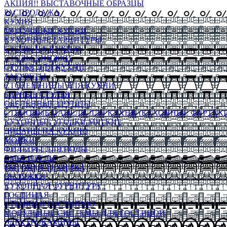
АКЦИЯ!! ВЫСТАВОЧНЫЕ ОБРАЗЦЫ
РАСПРОДАЖА
КУХНЯ
МОДУЛЬНЫЕ КУХНИ
КУХОННЫЕ ГАРНИТУРЫ
СТОЛЫ НА КУХНЮ
СТОЛЫ КНИЖКИ
СТУЛЬЯ ДЛЯ КУХНИ
ТАБУРЕТЫ
СТОЛЕШНИЦЫ ДЛЯ КУХНИ
БАРНЫЕ СТУЛЬЯ
ОБЕДЕННЫЕ ГРУППЫ
СТЕНОВЫЕ ПАНЕЛИ ДЛЯ КУХНИ (КУХОННЫЕ ФАРТУКИ
КУХОННЫЕ УГОЛКИ МЯГКИЕ
ДИВАНЫ НА КУХНЮ
МОЙКИ
ФИЛЬТРЫ ДЛЯ ВОДЫ
СМЕСИТЕЛИ
БЫТОВАЯ ТЕХНИКА
ВЫТЯЖКИ
КУХОННАЯ ФУРНИТУРА
ГОСТИНАЯ
СТЕНКИ В ГОСТИНУЮ
МОДУЛЬНЫЕ СИСТЕМЫ ДЛЯ ГОСТИНОЙ
ЭЛЕКТРОКАМИНЫ