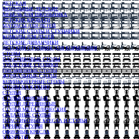
ДЕТСКАЯ
МОДУЛЬНЫЕ ДЕТСКИЕ
МЕБЕЛЬ ДЛЯ ШКОЛЬНИКА
ДЕТСКИЕ КРОВАТИ
МАТРАСЫ ДЛЯ ДЕТЕЙ
ДЕТСКИЕ СТОЛЫ И СТУЛЬЧИКИ
КОМОДЫ ДЛЯ ДЕТЕЙ
ДЕТСКИЕ ДИВАНЧИКИ
ДЕТСКИЙ СТУЛЬЧИК ДЛЯ КОРМЛЕНИЯ
СТОЛЫ
ПЛАСТИКОВЫЕ СТОЛЫ
ТУАЛЕТНЫЕ СТОЛИКИ
ПИСЬМЕННЫЕ СТОЛЫ
ЖУРНАЛЬНЫЕ СТОЛЫ
КОМПЬЮТЕРНЫЕ СТОЛЫ
СТОЛЫ НА КУХНЮ
СТУЛЬЯ
СТУЛЬЯ ОФИСНЫЕ
СТУЛЬЯ ДЕРЕВЯННЫЕ
СТУЛЬЯ МЕТАЛЛИЧЕСКИЕ
СКЛАДНЫЕ СТУЛЬЯ
ПЛАСТИКОВЫЕ КРЕСЛА И СТУЛЬЯ
БАРНЫЕ СТУЛЬЯ
ОФИСНЫЕ КРЕСЛА
ТАБУРЕТЫ