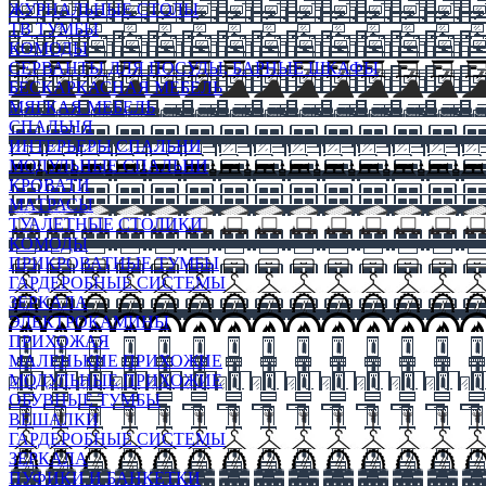
ЖУРНАЛЬНЫЕ СТОЛЫ
ТВ ТУМБЫ
КОМОДЫ
СЕРВАНТЫ ДЛЯ ПОСУДЫ, БАРНЫЕ ШКАФЫ
БЕСКАРКАСНАЯ МЕБЕЛЬ
МЯГКАЯ МЕБЕЛЬ
СПАЛЬНЯ
ИНТЕРЬЕРЫ СПАЛЬНИ
МОДУЛЬНЫЕ СПАЛЬНИ
КРОВАТИ
МАТРАСЫ
ТУАЛЕТНЫЕ СТОЛИКИ
КОМОДЫ
ПРИКРОВАТНЫЕ ТУМБЫ
ГАРДЕРОБНЫЕ СИСТЕМЫ
ЗЕРКАЛА
ЭЛЕКТРОКАМИНЫ
ПРИХОЖАЯ
МАЛЕНЬКИЕ ПРИХОЖИЕ
МОДУЛЬНЫЕ ПРИХОЖИЕ
ОБУВНЫЕ ТУМБЫ
ВЕШАЛКИ
ГАРДЕРОБНЫЕ СИСТЕМЫ
ЗЕРКАЛА
ПУФИКИ И БАНКЕТКИ