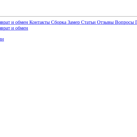
зврат и обмен
Контакты
Сборка
Замер
Статьи
Отзывы
Вопросы
зврат и обмен
ли