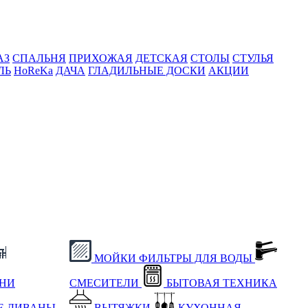
АЗ
СПАЛЬНЯ
ПРИХОЖАЯ
ДЕТСКАЯ
СТОЛЫ
СТУЛЬЯ
ЛЬ
HoReKa
ДАЧА
ГЛАДИЛЬНЫЕ ДОСКИ
АКЦИИ
МОЙКИ
ФИЛЬТРЫ ДЛЯ ВОДЫ
ХНИ
СМЕСИТЕЛИ
БЫТОВАЯ ТЕХНИКА
Е
ДИВАНЫ
ВЫТЯЖКИ
КУХОННАЯ