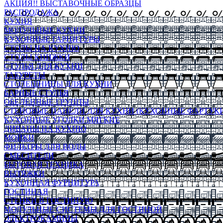
АКЦИЯ!! ВЫСТАВОЧНЫЕ ОБРАЗЦЫ
РАСПРОДАЖА
КУХНЯ
МОДУЛЬНЫЕ КУХНИ
КУХОННЫЕ ГАРНИТУРЫ
СТОЛЫ НА КУХНЮ
СТОЛЫ КНИЖКИ
СТУЛЬЯ ДЛЯ КУХНИ
ТАБУРЕТЫ
СТОЛЕШНИЦЫ ДЛЯ КУХНИ
БАРНЫЕ СТУЛЬЯ
ОБЕДЕННЫЕ ГРУППЫ
СТЕНОВЫЕ ПАНЕЛИ ДЛЯ КУХНИ (КУХОННЫЕ ФАРТУКИ
КУХОННЫЕ УГОЛКИ МЯГКИЕ
ДИВАНЫ НА КУХНЮ
МОЙКИ
ФИЛЬТРЫ ДЛЯ ВОДЫ
СМЕСИТЕЛИ
БЫТОВАЯ ТЕХНИКА
ВЫТЯЖКИ
КУХОННАЯ ФУРНИТУРА
ГОСТИНАЯ
СТЕНКИ В ГОСТИНУЮ
МОДУЛЬНЫЕ СИСТЕМЫ ДЛЯ ГОСТИНОЙ
ЭЛЕКТРОКАМИНЫ