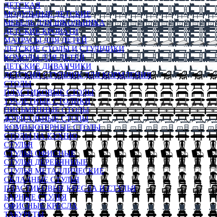
ДЕТСКАЯ
МОДУЛЬНЫЕ ДЕТСКИЕ
МЕБЕЛЬ ДЛЯ ШКОЛЬНИКА
ДЕТСКИЕ КРОВАТИ
МАТРАСЫ ДЛЯ ДЕТЕЙ
ДЕТСКИЕ СТОЛЫ И СТУЛЬЧИКИ
КОМОДЫ ДЛЯ ДЕТЕЙ
ДЕТСКИЕ ДИВАНЧИКИ
ДЕТСКИЙ СТУЛЬЧИК ДЛЯ КОРМЛЕНИЯ
СТОЛЫ
ПЛАСТИКОВЫЕ СТОЛЫ
ТУАЛЕТНЫЕ СТОЛИКИ
ПИСЬМЕННЫЕ СТОЛЫ
ЖУРНАЛЬНЫЕ СТОЛЫ
КОМПЬЮТЕРНЫЕ СТОЛЫ
СТОЛЫ НА КУХНЮ
СТУЛЬЯ
СТУЛЬЯ ОФИСНЫЕ
СТУЛЬЯ ДЕРЕВЯННЫЕ
СТУЛЬЯ МЕТАЛЛИЧЕСКИЕ
СКЛАДНЫЕ СТУЛЬЯ
ПЛАСТИКОВЫЕ КРЕСЛА И СТУЛЬЯ
БАРНЫЕ СТУЛЬЯ
ОФИСНЫЕ КРЕСЛА
ТАБУРЕТЫ