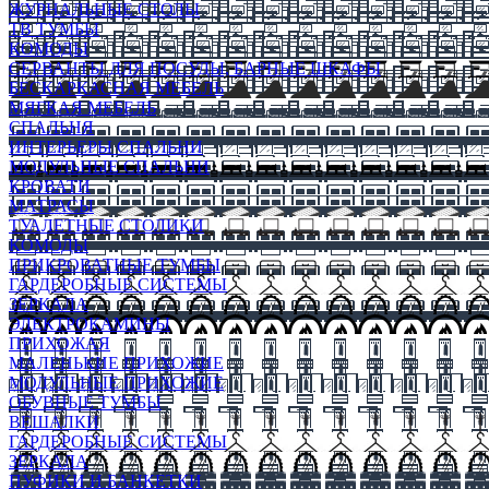
ЖУРНАЛЬНЫЕ СТОЛЫ
ТВ ТУМБЫ
КОМОДЫ
СЕРВАНТЫ ДЛЯ ПОСУДЫ, БАРНЫЕ ШКАФЫ
БЕСКАРКАСНАЯ МЕБЕЛЬ
МЯГКАЯ МЕБЕЛЬ
СПАЛЬНЯ
ИНТЕРЬЕРЫ СПАЛЬНИ
МОДУЛЬНЫЕ СПАЛЬНИ
КРОВАТИ
МАТРАСЫ
ТУАЛЕТНЫЕ СТОЛИКИ
КОМОДЫ
ПРИКРОВАТНЫЕ ТУМБЫ
ГАРДЕРОБНЫЕ СИСТЕМЫ
ЗЕРКАЛА
ЭЛЕКТРОКАМИНЫ
ПРИХОЖАЯ
МАЛЕНЬКИЕ ПРИХОЖИЕ
МОДУЛЬНЫЕ ПРИХОЖИЕ
ОБУВНЫЕ ТУМБЫ
ВЕШАЛКИ
ГАРДЕРОБНЫЕ СИСТЕМЫ
ЗЕРКАЛА
ПУФИКИ И БАНКЕТКИ