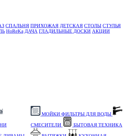
АЗ
СПАЛЬНЯ
ПРИХОЖАЯ
ДЕТСКАЯ
СТОЛЫ
СТУЛЬЯ
ЛЬ
HoReKa
ДАЧА
ГЛАДИЛЬНЫЕ ДОСКИ
АКЦИИ
МОЙКИ
ФИЛЬТРЫ ДЛЯ ВОДЫ
ХНИ
СМЕСИТЕЛИ
БЫТОВАЯ ТЕХНИКА
Е
ДИВАНЫ
ВЫТЯЖКИ
КУХОННАЯ