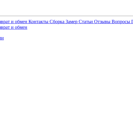
зврат и обмен
Контакты
Сборка
Замер
Статьи
Отзывы
Вопросы
зврат и обмен
ли