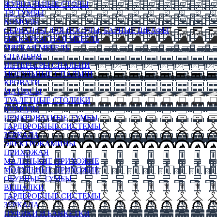
ЖУРНАЛЬНЫЕ СТОЛЫ
ТВ ТУМБЫ
КОМОДЫ
СЕРВАНТЫ ДЛЯ ПОСУДЫ, БАРНЫЕ ШКАФЫ
БЕСКАРКАСНАЯ МЕБЕЛЬ
МЯГКАЯ МЕБЕЛЬ
СПАЛЬНЯ
ИНТЕРЬЕРЫ СПАЛЬНИ
МОДУЛЬНЫЕ СПАЛЬНИ
КРОВАТИ
МАТРАСЫ
ТУАЛЕТНЫЕ СТОЛИКИ
КОМОДЫ
ПРИКРОВАТНЫЕ ТУМБЫ
ГАРДЕРОБНЫЕ СИСТЕМЫ
ЗЕРКАЛА
ЭЛЕКТРОКАМИНЫ
ПРИХОЖАЯ
МАЛЕНЬКИЕ ПРИХОЖИЕ
МОДУЛЬНЫЕ ПРИХОЖИЕ
ОБУВНЫЕ ТУМБЫ
ВЕШАЛКИ
ГАРДЕРОБНЫЕ СИСТЕМЫ
ЗЕРКАЛА
ПУФИКИ И БАНКЕТКИ