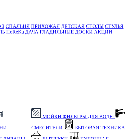
АЗ
СПАЛЬНЯ
ПРИХОЖАЯ
ДЕТСКАЯ
СТОЛЫ
СТУЛЬЯ
ЛЬ
HoReKa
ДАЧА
ГЛАДИЛЬНЫЕ ДОСКИ
АКЦИИ
МОЙКИ
ФИЛЬТРЫ ДЛЯ ВОДЫ
ХНИ
СМЕСИТЕЛИ
БЫТОВАЯ ТЕХНИКА
Е
ДИВАНЫ
ВЫТЯЖКИ
КУХОННАЯ