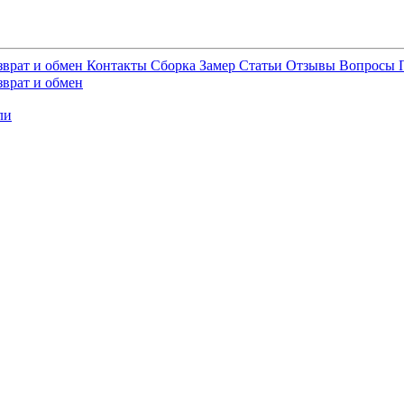
зврат и обмен
Контакты
Сборка
Замер
Статьи
Отзывы
Вопросы
зврат и обмен
ли