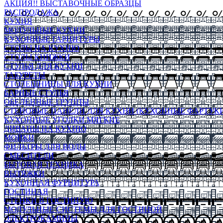
АКЦИЯ!! ВЫСТАВОЧНЫЕ ОБРАЗЦЫ
РАСПРОДАЖА
КУХНЯ
МОДУЛЬНЫЕ КУХНИ
КУХОННЫЕ ГАРНИТУРЫ
СТОЛЫ НА КУХНЮ
СТОЛЫ КНИЖКИ
СТУЛЬЯ ДЛЯ КУХНИ
ТАБУРЕТЫ
СТОЛЕШНИЦЫ ДЛЯ КУХНИ
БАРНЫЕ СТУЛЬЯ
ОБЕДЕННЫЕ ГРУППЫ
СТЕНОВЫЕ ПАНЕЛИ ДЛЯ КУХНИ (КУХОННЫЕ ФАРТУКИ
КУХОННЫЕ УГОЛКИ МЯГКИЕ
ДИВАНЫ НА КУХНЮ
МОЙКИ
ФИЛЬТРЫ ДЛЯ ВОДЫ
СМЕСИТЕЛИ
БЫТОВАЯ ТЕХНИКА
ВЫТЯЖКИ
КУХОННАЯ ФУРНИТУРА
ГОСТИНАЯ
СТЕНКИ В ГОСТИНУЮ
МОДУЛЬНЫЕ СИСТЕМЫ ДЛЯ ГОСТИНОЙ
ЭЛЕКТРОКАМИНЫ