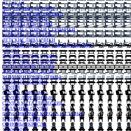
ДЕТСКАЯ
МОДУЛЬНЫЕ ДЕТСКИЕ
МЕБЕЛЬ ДЛЯ ШКОЛЬНИКА
ДЕТСКИЕ КРОВАТИ
МАТРАСЫ ДЛЯ ДЕТЕЙ
ДЕТСКИЕ СТОЛЫ И СТУЛЬЧИКИ
КОМОДЫ ДЛЯ ДЕТЕЙ
ДЕТСКИЕ ДИВАНЧИКИ
ДЕТСКИЙ СТУЛЬЧИК ДЛЯ КОРМЛЕНИЯ
СТОЛЫ
ПЛАСТИКОВЫЕ СТОЛЫ
ТУАЛЕТНЫЕ СТОЛИКИ
ПИСЬМЕННЫЕ СТОЛЫ
ЖУРНАЛЬНЫЕ СТОЛЫ
КОМПЬЮТЕРНЫЕ СТОЛЫ
СТОЛЫ НА КУХНЮ
СТУЛЬЯ
СТУЛЬЯ ОФИСНЫЕ
СТУЛЬЯ ДЕРЕВЯННЫЕ
СТУЛЬЯ МЕТАЛЛИЧЕСКИЕ
СКЛАДНЫЕ СТУЛЬЯ
ПЛАСТИКОВЫЕ КРЕСЛА И СТУЛЬЯ
БАРНЫЕ СТУЛЬЯ
ОФИСНЫЕ КРЕСЛА
ТАБУРЕТЫ