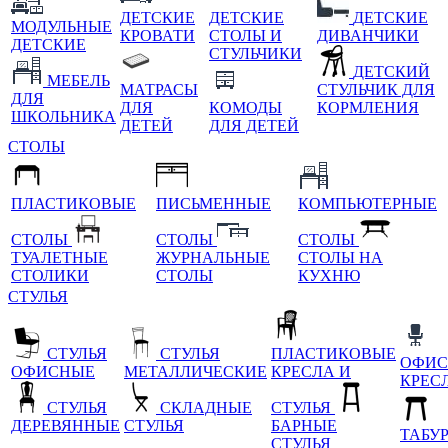
ДЕТСКИЕ
ДЕТСКИЕ
ДЕТСКИЕ
МОДУЛЬНЫЕ
КРОВАТИ
СТОЛЫ И
ДИВАНЧИКИ
ДЕТСКИЕ
СТУЛЬЧИКИ
ДЕТСКИЙ
МЕБЕЛЬ
МАТРАСЫ
СТУЛЬЧИК ДЛЯ
ДЛЯ
ДЛЯ
КОМОДЫ
КОРМЛЕНИЯ
ШКОЛЬНИКА
ДЕТЕЙ
ДЛЯ ДЕТЕЙ
СТОЛЫ
ПЛАСТИКОВЫЕ
ПИСЬМЕННЫЕ
КОМПЬЮТЕРНЫЕ
СТОЛЫ
СТОЛЫ
СТОЛЫ
ТУАЛЕТНЫЕ
ЖУРНАЛЬНЫЕ
СТОЛЫ НА
СТОЛИКИ
СТОЛЫ
КУХНЮ
СТУЛЬЯ
СТУЛЬЯ
СТУЛЬЯ
ПЛАСТИКОВЫЕ
ОФИС
ОФИСНЫЕ
МЕТАЛЛИЧЕСКИЕ
КРЕСЛА И
КРЕС
СТУЛЬЯ
СКЛАДНЫЕ
СТУЛЬЯ
ДЕРЕВЯННЫЕ
СТУЛЬЯ
БАРНЫЕ
ТАБУ
СТУЛЬЯ