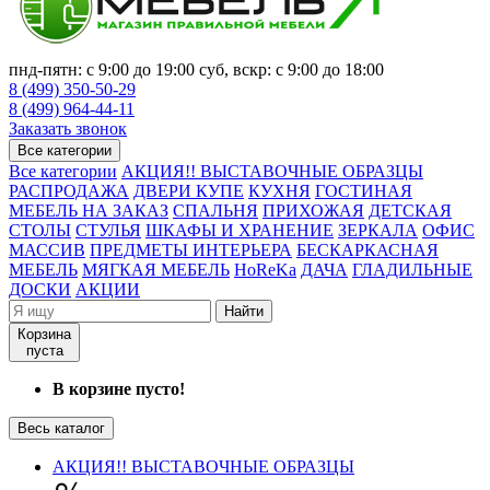
пнд-пятн: с 9:00 до 19:00 суб, вскр: с 9:00 до 18:00
8 (499) 350-50-29
8 (499) 964-44-11
Заказать звонок
Все категории
Все категории
АКЦИЯ!! ВЫСТАВОЧНЫЕ ОБРАЗЦЫ
РАСПРОДАЖА
ДВЕРИ КУПЕ
КУХНЯ
ГОСТИНАЯ
МЕБЕЛЬ НА ЗАКАЗ
СПАЛЬНЯ
ПРИХОЖАЯ
ДЕТСКАЯ
СТОЛЫ
СТУЛЬЯ
ШКАФЫ И ХРАНЕНИЕ
ЗЕРКАЛА
ОФИС
МАССИВ
ПРЕДМЕТЫ ИНТЕРЬЕРА
БЕСКАРКАСНАЯ
МЕБЕЛЬ
МЯГКАЯ МЕБЕЛЬ
HoReKa
ДАЧА
ГЛАДИЛЬНЫЕ
ДОСКИ
АКЦИИ
Найти
Корзина
пуста
В корзине пусто!
Весь каталог
АКЦИЯ!! ВЫСТАВОЧНЫЕ ОБРАЗЦЫ