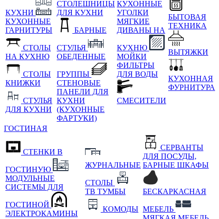
СТОЛЕШНИЦЫ
КУХОННЫЕ
КУХНИ
ДЛЯ КУХНИ
УГОЛКИ
БЫТОВАЯ
КУХОННЫЕ
МЯГКИЕ
ТЕХНИКА
ГАРНИТУРЫ
БАРНЫЕ
ДИВАНЫ НА
СТОЛЫ
СТУЛЬЯ
КУХНЮ
ВЫТЯЖКИ
НА КУХНЮ
ОБЕДЕННЫЕ
МОЙКИ
ФИЛЬТРЫ
СТОЛЫ
ГРУППЫ
ДЛЯ ВОДЫ
КУХОННАЯ
КНИЖКИ
СТЕНОВЫЕ
ФУРНИТУРА
ПАНЕЛИ ДЛЯ
СТУЛЬЯ
КУХНИ
СМЕСИТЕЛИ
ДЛЯ КУХНИ
(КУХОННЫЕ
ФАРТУКИ)
ГОСТИНАЯ
СЕРВАНТЫ
СТЕНКИ В
ДЛЯ ПОСУДЫ,
ЖУРНАЛЬНЫЕ
БАРНЫЕ ШКАФЫ
ГОСТИНУЮ
МОДУЛЬНЫЕ
СТОЛЫ
СИСТЕМЫ ДЛЯ
ТВ ТУМБЫ
БЕСКАРКАСНАЯ
ГОСТИНОЙ
КОМОДЫ
МЕБЕЛЬ
ЭЛЕКТРОКАМИНЫ
МЯГКАЯ МЕБЕЛЬ