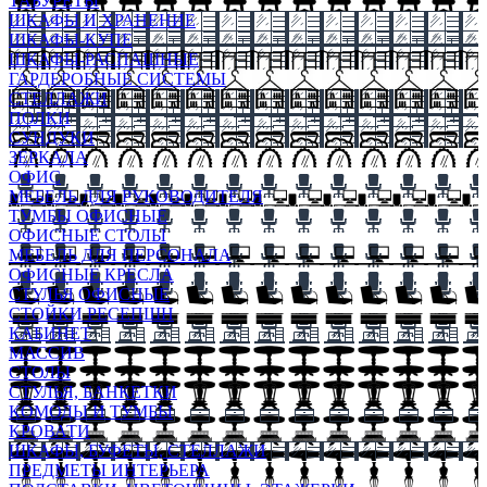
ТАБУРЕТЫ
ШКАФЫ И ХРАНЕНИЕ
ШКАФЫ-КУПЕ
ШКАФЫ-РАСПАШНЫЕ
ГАРДЕРОБНЫЕ СИСТЕМЫ
СТЕЛЛАЖИ
ПОЛКИ
СУНДУКИ
ЗЕРКАЛА
ОФИС
МЕБЕЛЬ ДЛЯ РУКОВОДИТЕЛЯ
ТУМБЫ ОФИСНЫЕ
ОФИСНЫЕ СТОЛЫ
МЕБЕЛЬ ДЛЯ ПЕРСОНАЛА
ОФИСНЫЕ КРЕСЛА
СТУЛЬЯ ОФИСНЫЕ
СТОЙКИ РЕСЕПШН
КАБИНЕТ
МАССИВ
СТОЛЫ
СТУЛЬЯ, БАНКЕТКИ
КОМОДЫ И ТУМБЫ
КРОВАТИ
ШКАФЫ, БУФЕТЫ, СТЕЛЛАЖИ
ПРЕДМЕТЫ ИНТЕРЬЕРА