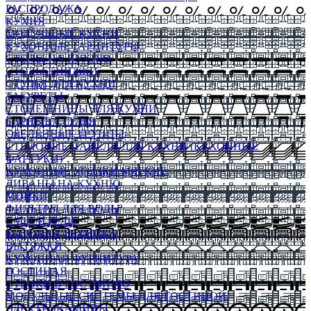
РАСПРОДАЖА
КУХНЯ
МОДУЛЬНЫЕ КУХНИ
КУХОННЫЕ ГАРНИТУРЫ
СТОЛЫ НА КУХНЮ
СТОЛЫ КНИЖКИ
СТУЛЬЯ ДЛЯ КУХНИ
ТАБУРЕТЫ
СТОЛЕШНИЦЫ ДЛЯ КУХНИ
БАРНЫЕ СТУЛЬЯ
ОБЕДЕННЫЕ ГРУППЫ
СТЕНОВЫЕ ПАНЕЛИ ДЛЯ КУХНИ (КУХОННЫЕ
ФАРТУКИ)
КУХОННЫЕ УГОЛКИ МЯГКИЕ
ДИВАНЫ НА КУХНЮ
МОЙКИ
ФИЛЬТРЫ ДЛЯ ВОДЫ
СМЕСИТЕЛИ
БЫТОВАЯ ТЕХНИКА
ВЫТЯЖКИ
КУХОННАЯ ФУРНИТУРА
ГОСТИНАЯ
СТЕНКИ В ГОСТИНУЮ
МОДУЛЬНЫЕ СИСТЕМЫ ДЛЯ ГОСТИНОЙ
ЭЛЕКТРОКАМИНЫ