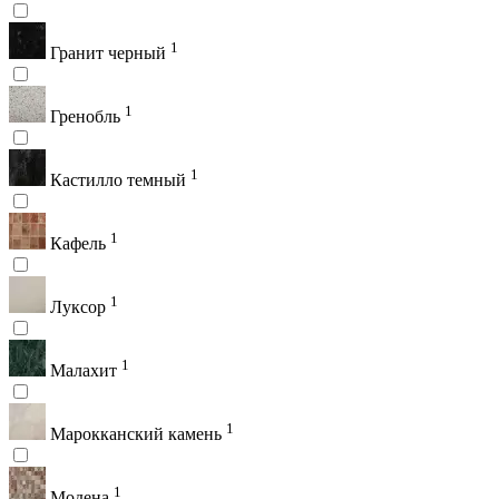
1
Гранит черный
1
Гренобль
1
Кастилло темный
1
Кафель
1
Луксор
1
Малахит
1
Марокканский камень
1
Модена