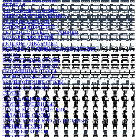
ДЕТСКАЯ
МОДУЛЬНЫЕ ДЕТСКИЕ
МЕБЕЛЬ ДЛЯ ШКОЛЬНИКА
ДЕТСКИЕ КРОВАТИ
МАТРАСЫ ДЛЯ ДЕТЕЙ
ДЕТСКИЕ СТОЛЫ И СТУЛЬЧИКИ
КОМОДЫ ДЛЯ ДЕТЕЙ
ДЕТСКИЕ ДИВАНЧИКИ
ДЕТСКИЙ СТУЛЬЧИК ДЛЯ КОРМЛЕНИЯ
СТОЛЫ
ПЛАСТИКОВЫЕ СТОЛЫ
ТУАЛЕТНЫЕ СТОЛИКИ
ПИСЬМЕННЫЕ СТОЛЫ
ЖУРНАЛЬНЫЕ СТОЛЫ
КОМПЬЮТЕРНЫЕ СТОЛЫ
СТОЛЫ НА КУХНЮ
СТУЛЬЯ
СТУЛЬЯ ОФИСНЫЕ
СТУЛЬЯ ДЕРЕВЯННЫЕ
СТУЛЬЯ МЕТАЛЛИЧЕСКИЕ
СКЛАДНЫЕ СТУЛЬЯ
ПЛАСТИКОВЫЕ КРЕСЛА И СТУЛЬЯ
БАРНЫЕ СТУЛЬЯ
ОФИСНЫЕ КРЕСЛА