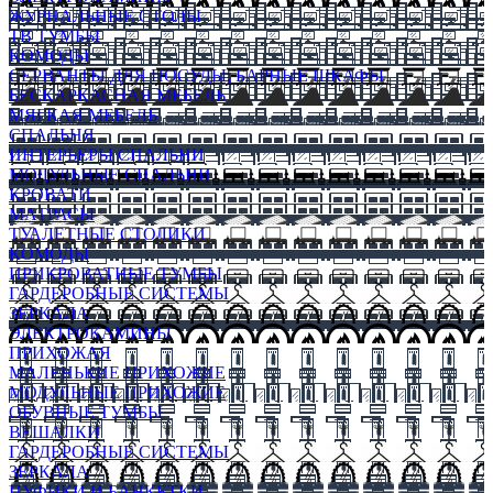
ЖУРНАЛЬНЫЕ СТОЛЫ
ТВ ТУМБЫ
КОМОДЫ
СЕРВАНТЫ ДЛЯ ПОСУДЫ, БАРНЫЕ ШКАФЫ
БЕСКАРКАСНАЯ МЕБЕЛЬ
МЯГКАЯ МЕБЕЛЬ
СПАЛЬНЯ
ИНТЕРЬЕРЫ СПАЛЬНИ
МОДУЛЬНЫЕ СПАЛЬНИ
КРОВАТИ
МАТРАСЫ
ТУАЛЕТНЫЕ СТОЛИКИ
КОМОДЫ
ПРИКРОВАТНЫЕ ТУМБЫ
ГАРДЕРОБНЫЕ СИСТЕМЫ
ЗЕРКАЛА
ЭЛЕКТРОКАМИНЫ
ПРИХОЖАЯ
МАЛЕНЬКИЕ ПРИХОЖИЕ
МОДУЛЬНЫЕ ПРИХОЖИЕ
ОБУВНЫЕ ТУМБЫ
ВЕШАЛКИ
ГАРДЕРОБНЫЕ СИСТЕМЫ
ЗЕРКАЛА
ПУФИКИ И БАНКЕТКИ