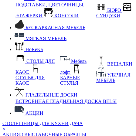
ПОДСТАВКИ, ЦВЕТОЧНИЦЫ,
БЮРО
ЭТАЖЕРКИ
КОНСОЛИ
СУНДУКИ
БЕСКАРКАСНАЯ МЕБЕЛЬ
МЯГКАЯ МЕБЕЛЬ
HoReKa
СТОЛЫ ДЛЯ
Мебель
ВЕШАЛКИ
КАФЕ
лофт
УЛИЧНАЯ
СТУЛЬЯ ДЛЯ
БАРНЫЕ
МЕБЕЛЬ
КАФЕ
СТУЛЬЯ
ГЛАДИЛЬНЫЕ ДОСКИ
ВСТРОЕННАЯ ГЛАДИЛЬНАЯ ДОСКА BELSI
АКЦИИ
СТОЛЕШНИЦЫ ДЛЯ КУХНИ
ДАЧА
×
АКЦИЯ!! ВЫСТАВОЧНЫЕ ОБРАЗЦЫ