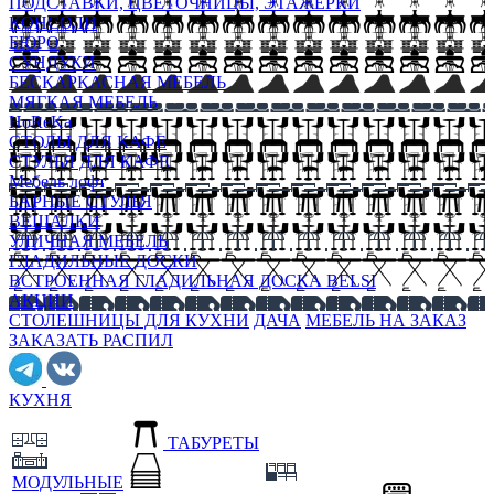
ПОДСТАВКИ, ЦВЕТОЧНИЦЫ, ЭТАЖЕРКИ
КОНСОЛИ
БЮРО
СУНДУКИ
БЕСКАРКАСНАЯ МЕБЕЛЬ
МЯГКАЯ МЕБЕЛЬ
HoReKa
СТОЛЫ ДЛЯ КАФЕ
СТУЛЬЯ ДЛЯ КАФЕ
Мебель лофт
БАРНЫЕ СТУЛЬЯ
ВЕШАЛКИ
УЛИЧНАЯ МЕБЕЛЬ
ГЛАДИЛЬНЫЕ ДОСКИ
ВСТРОЕННАЯ ГЛАДИЛЬНАЯ ДОСКА BELSI
АКЦИИ
СТОЛЕШНИЦЫ ДЛЯ КУХНИ
ДАЧА
МЕБЕЛЬ НА ЗАКАЗ
ЗАКАЗАТЬ РАСПИЛ
КУХНЯ
ТАБУРЕТЫ
МОДУЛЬНЫЕ