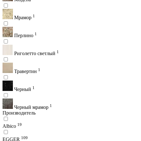
1
Мрамор
1
Перлино
1
Риголетто светлый
1
Травертин
1
Черный
1
Черный мрамор
Производитель
19
Albico
109
EGGER